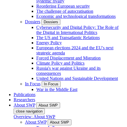
systemic rivalry
Reordering European security
The challenge of autocratisation
Economic and technological transformations
Dossiers
Dossiers
Cybersecurity and Digital Policy: The Role of
the Digital in International Politics
The US and Transatlantic Relations
Energy Policy
European elections 2024 and the EU's next
strategic agenda
Forced Displacement and Migration
Climate Policy and Politics
Russia's war against Ukraine and its
consequences
United Nations and Sustainable Development
In Focus
In Focus
War in the Middle East
Publications
Researchers
About SWP
About SWP
close navigation
Overview: About SWP
About SWP
About SWP