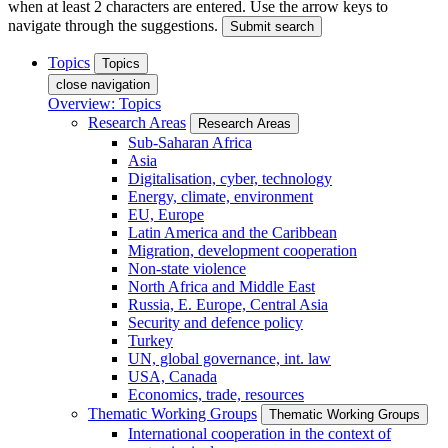
when at least 2 characters are entered. Use the arrow keys to
navigate through the suggestions.
Submit search
Topics
Topics
close navigation
Overview: Topics
Research Areas
Research Areas
Sub-Saharan Africa
Asia
Digitalisation, cyber, technology
Energy, climate, environment
EU, Europe
Latin America and the Caribbean
Migration, development cooperation
Non-state violence
North Africa and Middle East
Russia, E. Europe, Central Asia
Security and defence policy
Turkey
UN, global governance, int. law
USA, Canada
Economics, trade, resources
Thematic Working Groups
Thematic Working Groups
International cooperation in the context of