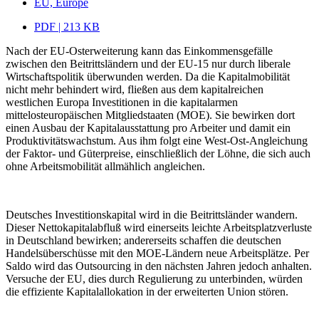
EU, Europe
PDF | 213 KB
Nach der EU-Osterweiterung kann das Einkommensgefälle
zwischen den Beitrittsländern und der EU-15 nur durch liberale
Wirtschaftspolitik überwunden werden. Da die Kapitalmobilität
nicht mehr behindert wird, fließen aus dem kapitalreichen
westlichen Europa Investitionen in die kapitalarmen
mittelosteuropäischen Mitgliedstaaten (MOE). Sie bewirken dort
einen Ausbau der Kapitalausstattung pro Arbeiter und damit ein
Produktivitätswachstum. Aus ihm folgt eine West-Ost-Angleichung
der Faktor- und Güterpreise, einschließlich der Löhne, die sich auch
ohne Arbeitsmobilität allmählich angleichen.
Deutsches Investitionskapital wird in die Beitrittsländer wandern.
Dieser Nettokapitalabfluß wird einerseits leichte Arbeitsplatzverluste
in Deutschland bewirken; andererseits schaffen die deutschen
Handelsüberschüsse mit den MOE-Ländern neue Arbeitsplätze. Per
Saldo wird das Outsourcing in den nächsten Jahren jedoch anhalten.
Versuche der EU, dies durch Regulierung zu unterbinden, würden
die effiziente Kapitalallokation in der erweiterten Union stören.