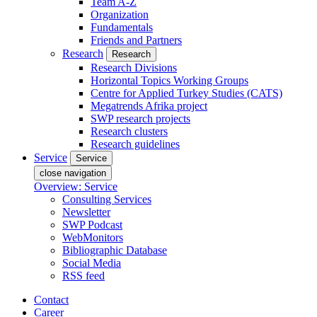
Team A-Z
Organization
Fundamentals
Friends and Partners
Research
Research
Research Divisions
Horizontal Topics Working Groups
Centre for Applied Turkey Studies (CATS)
Megatrends Afrika project
SWP research projects
Research clusters
Research guidelines
Service
Service
close navigation
Overview: Service
Consulting Services
Newsletter
SWP Podcast
WebMonitors
Bibliographic Database
Social Media
RSS feed
Contact
Career