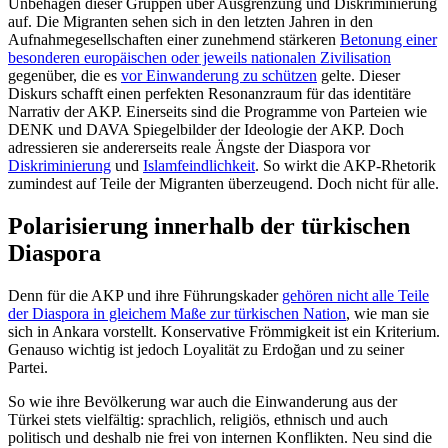
Unbehagen dieser Gruppen über Ausgrenzung und Diskriminierung
auf. Die Migranten sehen sich in den letzten Jahren in den
Aufnahmegesellschaften einer zu­nehmend stärkeren
Betonung einer
beson­deren europäischen oder jeweils nationalen Zivilisation
gegenüber, die es
vor Einwanderung zu schützen
gelte. Dieser
Diskurs schafft einen perfekten Resonanzraum für das identitäre
Narrativ der AKP. Einerseits sind die Programme von Parteien wie
DENK und DAVA Spiegelbilder der Ideologie der AKP. Doch
adressieren sie andererseits reale Ängste der Diaspora vor
Diskriminierung
und
Islamfeindlichkeit
. So wirkt die AKP-Rhetorik
zumindest auf Teile der Migranten über­zeugend. Doch nicht für alle.
Polarisierung innerhalb der türkischen
Diaspora
Denn für die AKP und ihre Führungskader
gehören nicht alle Teile
der Diaspora in gleichem Maße zur türkischen Nation
, wie man sie
sich in Ankara vorstellt. Konser­vative Frömmigkeit ist ein Kriterium.
Genau­so wichtig ist jedoch Loya­lität zu Erdoğan und zu seiner
Partei.
So wie ihre Bevölkerung war auch die Einwanderung aus der
Türkei stets viel­fältig: sprachlich, religiös, ethnisch und auch
politisch und deshalb nie frei von in­ternen Konflikten. Neu sind die