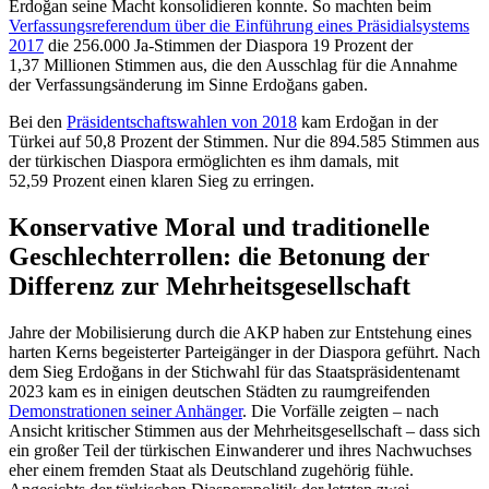
Erdoğan seine Macht konsolidieren konnte. So machten beim
Verfassungs­referendum über die Einführung eines Prä­si­dialsystems
2017
die 256.000 Ja-Stimmen der Diaspora 19 Prozent der
1,37 Millionen Stimmen aus, die den Ausschlag für die An­nahme
der Verfassungsänderung im Sinne Erdoğans gaben.
Bei den
Präsidentschaftswahlen von 2018
kam Erdoğan in der
Türkei auf 50,8 Prozent der Stimmen. Nur die 894.585 Stimmen aus
der türkischen Diaspora ermöglichten es ihm damals, mit
52,59 Prozent einen klaren Sieg zu erringen.
Konservative Moral und traditio­nelle
Geschlechterrollen: die Betonung der
Differenz zur Mehrheitsgesellschaft
Jahre der Mobilisierung durch die AKP haben zur Entstehung eines
harten Kerns begeisterter Parteigänger in der Diaspora geführt. Nach
dem Sieg Erdoğans in der Stichwahl für das Staatspräsidentenamt
2023 kam es in einigen deutschen Städten zu raumgreifenden
Demonstrationen seiner Anhänger
. Die Vorfälle zeigten – nach
Ansicht kri­tischer Stim­men aus der Mehr­heitsgesellschaft – dass sich
ein großer Teil der türkischen Einwanderer und ihres Nach­wuchses
eher einem fremden Staat als Deutschland zugehörig fühle.