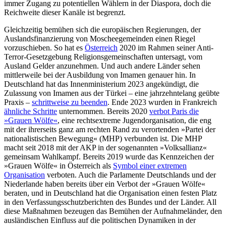
immer Zu­gang zu potentiellen Wählern in der Dia­spora, doch die
Reichweite dieser Kanäle ist begrenzt.
Gleichzeitig bemühen sich die europäischen Regierungen, der
Auslandsfinanzierung von Moscheegemeinden einen Riegel
vorzuschieben. So hat es
Österreich
2020 im Rahmen seiner Anti-
Terror-Gesetz­gebung Religionsgemeinschaften untersagt, vom
Ausland Gelder anzunehmen. Und auch andere Länder sehen
mittlerweile bei der Ausbildung von Imamen genauer hin. In
Deutschland hat das Innenministerium 2023 angekündigt, die
Zulassung von Ima­men aus der Türkei – eine jahrzehntelang geübte
Praxis –
schrittweise zu beenden
. Ende 2023 wurden in Frankreich
ähnliche Schritte
unternommen. Bereits 2020
verbot Paris die
»Grauen Wölfe«
, eine rechtsextreme Jugendorganisation, die eng
mit der ihrerseits ganz am rechten Rand zu verorten­den »Partei der
nationalistischen Bewegung« (MHP) verbunden ist. Die MHP
macht seit 2018 mit der AKP in der so­genannten »Volks­allianz«
gemeinsam Wahl­kampf. Bereits 2019 wurde das Kenn­zeichen der
»Grauen Wölfe« in Österreich als
Symbol einer extremen
Organisation
verboten. Auch die Parlamente Deutschlands und der
Niederlande haben bereits über ein Verbot der »Grauen Wölfe«
beraten, und in Deutschland hat die Organisation einen festen Platz
in den Verfassungsschutz­berichten des Bundes und der Länder. All
diese Maßnahmen bezeugen das Bemühen der Aufnahmeländer, den
ausländischen Einfluss auf die politischen Dynamiken in der