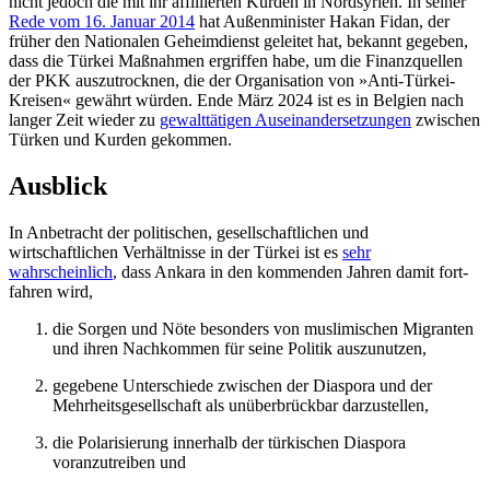
nicht jedoch die mit ihr affiliierten Kurden in Nordsyrien. In seiner
Rede vom 16. Januar 2014
hat Außenminister Hakan Fidan, der
früher den Nationalen Geheimdienst geleitet hat, bekannt gegeben,
dass die Türkei Maßnahmen ergriffen habe, um die Finanzquellen
der PKK auszutrocknen, die der Organisation von »Anti-Türkei-
Kreisen« gewährt würden. Ende März 2024 ist es in Belgien nach
langer Zeit wieder zu
gewalttätigen Auseinandersetzungen
zwischen
Türken und Kurden gekommen.
Ausblick
In Anbetracht der politischen, gesellschaftlichen und
wirtschaftlichen Verhältnisse in der Türkei ist es
sehr
wahrscheinlich
, dass Ankara in den kommenden Jahren damit fort­
fahren wird,
die Sorgen und Nöte besonders von mus­limischen Migranten
und ihren Nachkommen für seine Politik auszunutzen,
gegebene Unterschiede zwischen der Diaspora und der
Mehrheitsgesellschaft als unüberbrückbar darzustellen,
die Polarisierung innerhalb der türkischen Diaspora
voranzutreiben und