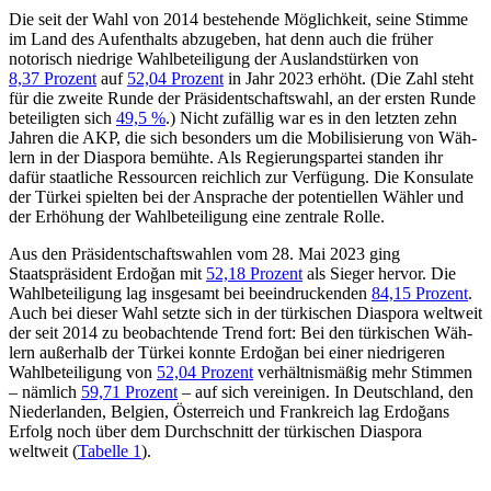
Die seit der Wahl von 2014 bestehende Möglichkeit, seine Stimme
im Land des Aufenthalts abzugeben, hat denn auch die früher
notorisch niedrige Wahlbeteiligung der Auslandstürken von
8,37 Prozent
auf
52,04 Prozent
in Jahr 2023 erhöht. (Die Zahl steht
für die zweite Runde der Präsidentschaftswahl, an der ersten Runde
beteiligten sich
49,5 %
.) Nicht zufällig war es in den letzten zehn
Jahren die AKP, die sich besonders um die Mobilisierung von Wäh­
lern in der Diaspora bemühte. Als Regierungspartei standen ihr
dafür staatliche Ressourcen reichlich zur Verfügung. Die Konsulate
der Türkei spielten bei der An­sprache der potentiellen Wähler und
der Erhöhung der Wahlbeteiligung eine zen­trale Rolle.
Aus den Präsidentschaftswahlen vom 28. Mai 2023 ging
Staatspräsident Erdoğan mit
52,18 Prozent
als Sieger hervor. Die
Wahlbeteiligung lag insgesamt bei beein­druckenden
84,15 Prozent
.
Auch bei dieser Wahl setzte sich in der türkischen Diaspora weltweit
der seit 2014 zu beobachtende Trend fort: Bei den türkischen Wäh­
lern außerhalb der Türkei konnte Erdoğan bei einer niedrigeren
Wahlbeteiligung von
52,04 Prozent
verhältnismäßig mehr Stim­men
– nämlich
59,71 Prozent
– auf sich vereinigen. In Deutschland, den
Nieder­landen, Belgien, Österreich und Frankreich lag Erdoğans
Erfolg noch über dem Durch­schnitt der türkischen Diaspora
weltweit (
Tabelle 1
).