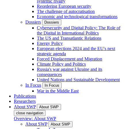
systemic rivalry
Reordering European security
The challenge of autocratisation
Economic and technological transformations
Dossiers
Dossiers
Cybersecurity and Digital Policy: The Role of
the Digital in International Politics
The US and Transatlantic Relations
Energy Policy
European elections 2024 and the EU's next
strategic agenda
Forced Displacement and Migration
Climate Policy and Politics
Russia's war against Ukraine and its
consequences
United Nations and Sustainable Development
In Focus
In Focus
War in the Middle East
Publications
Researchers
About SWP
About SWP
close navigation
Overview: About SWP
About SWP
About SWP