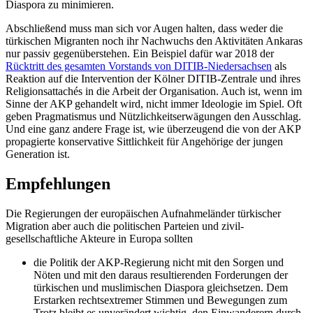
Diaspora zu minimieren.
Abschließend muss man sich vor Augen halten, dass weder die
türkischen Migranten noch ihr Nachwuchs den Aktivitäten Ankaras
nur passiv gegenüberstehen. Ein Beispiel dafür war 2018 der
Rücktritt des gesamten Vorstands von DITIB-Nieder­sachsen
als
Reaktion auf die Intervention der Kölner DITIB-Zentrale und ihres
Reli­gionsattachés in die Arbeit der Organisa­tion. Auch ist, wenn im
Sinne der AKP ge­handelt wird, nicht immer Ideologie im Spiel. Oft
geben Pragmatismus und Nütz­lichkeitserwägungen den Ausschlag.
Und eine ganz andere Frage ist, wie überzeugend die von der AKP
propagierte konservative Sittlichkeit für Angehörige der jungen
Generation ist.
Empfehlungen
Die Regierungen der europäischen Auf­nahmeländer türkischer
Migration aber auch die politischen Parteien und zivil­
gesellschaftliche Akteure in Europa sollten
die Politik der AKP-Regierung nicht mit den Sorgen und
Nöten und mit den da­raus resultierenden Forderungen der
türkischen und muslimischen Diaspora gleichsetzen. Dem
Erstarken rechts­extremer Stimmen und Bewegungen zum
Trotz bleibt es unverändert wichtig, den Einwanderern durch