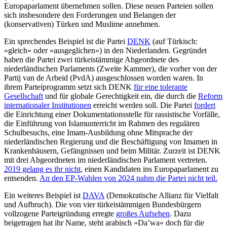
Europaparlament übernehmen sollen. Diese neuen Parteien sollen
sich insbesondere den Forderungen und Belangen der
(konservativen) Türken und Muslime annehmen.
Ein sprechendes Beispiel ist die Partei
DENK
(auf Türkisch:
»gleich« oder »aus­geglichen«) in den Niederlanden. Gegründet
haben die Partei zwei türkeistämmige Ab­geord­nete des
niederländischen Par­laments (Zweite Kammer), die vorher von der
Partij van de Arbeid (PvdA) ausgeschlossen wor­den waren. In
ihrem Parteiprogramm setzt sich DENK
für eine tolerante
Gesellschaft
und für globale Gerechtigkeit ein, die durch die
Reform
internationaler Institutionen
erreicht werden soll. Die Partei
fordert
die Einrichtung einer Dokumentationsstelle für rassistische Vorfälle,
die Einführung von Islamunterricht im Rahmen des regulären
Schulbesuchs, eine Imam-Ausbildung ohne Mit­sprache der
niederländischen Regierung und die Beschäftigung von Imamen in
Kranken­häusern, Gefängnissen und beim Militär. Zurzeit ist DENK
mit drei Abgeordneten im niederländischen Parlament ver­treten.
2019 gelang es ihr nicht
, einen Kandidaten ins Europaparlament zu
ent­senden.
An den EP-Wahlen von 2024 nahm die Partei nicht teil.
Ein weiteres Beispiel ist
DAVA
(Demokratische Allianz für Vielfalt
und Aufbruch). Die von vier türkeistämmigen Bundes­bürgern
vollzogene Parteigründung erregte
großes Aufsehen
. Dazu
beigetragen hat ihr Name, steht arabisch »Da’wa« doch für die