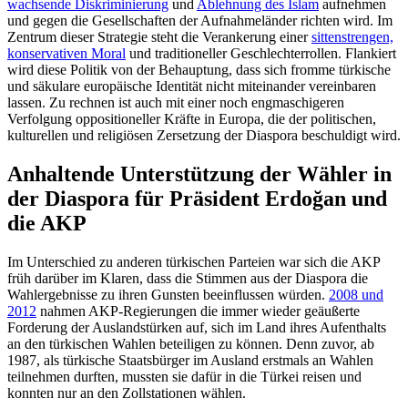
wachsende Diskriminierung
und
Ablehnung des Islam
aufnehmen
und gegen die Gesellschaften der Aufnahme­länder richten wird. Im
Zentrum dieser Strategie steht die Verankerung einer
sitten­strengen,
konservativen Moral
und tradi­tio­neller Geschlechter­rollen. Flankiert
wird diese Politik von der Behauptung, dass sich fromme türkische
und säkulare europäische Identität nicht miteinander vereinbaren
lassen. Zu rechnen ist auch mit einer noch engmaschigeren
Verfolgung oppositioneller Kräfte in Europa, die der politi­schen,
kultu­rellen und religiösen Zersetzung der Dia­spora beschuldigt wird.
Anhaltende Unterstützung der Wähler in
der Diaspora für Präsident Erdoğan und
die AKP
Im Unterschied zu anderen türkischen Par­teien war sich die AKP
früh darüber im Klaren, dass die Stimmen aus der Diaspora die
Wahlergebnisse zu ihren Gunsten be­einflussen würden.
2008 und
2012
nahmen AKP-Regierungen die immer wieder ge­äußerte
Forderung der Auslandstürken auf, sich im Land ihres Aufenthalts
an den tür­kischen Wahlen beteiligen zu können. Denn zuvor, ab
1987, als türkische Staats­bürger im Ausland erstmals an Wahlen
teilnehmen durften, mussten sie dafür in die Türkei reisen und
konnten nur an den Zollstationen wählen.