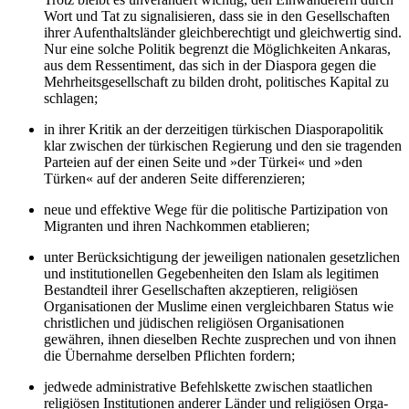
Wort und Tat zu signalisieren, dass sie in den Gesellschaften
ihrer Aufenthalts­länder gleichberechtigt und gleichwertig sind.
Nur eine solche Politik begrenzt die Möglichkeiten Ankaras,
aus dem Ressentiment, das sich in der Diaspora gegen die
Mehrheitsgesellschaft zu bilden droht, politisches Kapital zu
schlagen;
in ihrer Kritik an der derzeitigen tür­kischen Diasporapolitik
klar zwischen der türkischen Regierung und den sie tragenden
Parteien auf der einen Seite und »der Türkei« und »den
Türken« auf der anderen Seite differenzieren;
neue und effektive Wege für die poli­tische Partizipation von
Migranten und ihren Nachkommen etablieren;
unter Berücksichtigung der jeweiligen nationalen gesetzlichen
und institutionellen Gegebenheiten den Islam als legitimen
Bestandteil ihrer Gesellschaften akzeptieren, religiösen
Organisationen der Muslime einen vergleichbaren Status wie
christlichen und jüdischen religiösen Organisationen
gewähren, ihnen dieselben Rechte zusprechen und von ihnen
die Übernahme derselben Pflichten fordern;
jedwede administrative Befehlskette zwischen staatlichen
religiösen Institu­tionen anderer Länder und religiösen Orga­