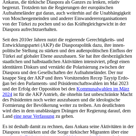
Ankaras, die türkische Diaspora als Ganzes zu lenken, relativ
begrenzt. Trotzdem tun die Regierungen der europäischen
Aufnahmeländer gut daran, auch weiterhin auf die Unabhängigkeit
von Moschee­gemeinden und anderer Einwandererorganisationen
von der Türkei zu pochen und so das Kräftegleichgewicht in der
Diaspora aufrechtzuerhalten.
Seit den 2010er Jahren nutzt die regierende Gerechtigkeits- und
Entwicklungspartei (AKP) die Diasporapolitik dazu, ihre innen­
politische Stellung zu stärken und den außenpolitischen Einfluss der
Türkei auf globaler Ebene auszubauen. Sie hat ihre diesbezüglichen
staatlichen und halbstaatlichen Aktivitäten intensiviert, pflegt einen
identitären Diskurs und verstärkt die Pola­risierung zwischen der
Dia­spora und den Gesellschaften der Aufnahmeländer. Der nur
knappe Sieg der AKP und ihres Vor­sitzenden Recep Tayyip Erdo­
ğan bei den Parlaments- und Präsidentschaftswahlen im Mai 2023
und der Erfolg der Opposition bei den
Kommunalwahlen im März
2024
ist für die AKP Antrieb, die ohnehin fast un­beschränkte Macht
des Prä­sidenten noch weiter auszubauen und die ideologische
Formierung der Bevölkerung weiter zu treiben. Am deutlichsten
wird dies in dem unablässigen Drängen der Regierung darauf, dem
Land
eine neue Verfassung
zu geben.
Es ist deshalb damit zu rechnen, dass Ankara seine Aktivitäten in der
Diaspora verstärken und die Sorge türkischer Migran­ten über eine