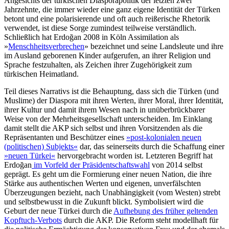
Angesichts der türkischen Diasporapolitik der letzten zwei
Jahrzehnte, die immer wieder eine ganz eigene Iden­tität der Türken
betont und eine polarisierende und oft auch reiße­rische Rhetorik
verwendet, ist diese Sorge zumindest teilweise verständlich.
Schließlich hat Erdoğan 2008 in Köln Assimilation als
»
Menschheitsverbrechen
» bezeichnet und seine Landsleute und ihre
im Ausland geborenen Kinder aufgerufen, an ihrer Reli­gion und
Sprache festzuhalten, als Zeichen ihrer Zugehörigkeit zum
türkischen Heimat­land.
Teil dieses Narrativs ist die Behauptung, dass sich die Türken (und
Muslime) der Diaspora mit ihren Werten, ihrer Moral, ihrer Identität,
ihrer Kultur und damit ihrem Wesen nach in unüberbrückbarer
Weise von der Mehrheitsgesellschaft unter­scheiden. Im Einklang
damit stellt die AKP sich selbst und ihren Vorsitzenden als die
Repräsentanten und Beschützer eines
»post-kolonialen neuen
(politischen) Subjekts«
dar, das seinerseits durch die Schaffung einer
»neuen Türkei«
hervorgebracht wor­den ist. Letzteren Begriff hat
Erdoğan
im Vorfeld der Präsidentschaftswahl
von 2014 selbst
geprägt. Es geht um die Formierung einer neuen Nation, die ihre
Stärke aus authentischen Werten und eigenen, un­verfälschten
Überzeugungen bezieht, nach Unabhängigkeit (vom Westen) strebt
und selbstbewusst in die Zukunft blickt. Symbo­lisiert wird die
Geburt der neue Tür­kei durch die
Aufhebung des früher geltenden
Kopf­tuch-Verbots
durch die AKP. Die Re­form steht modellhaft für