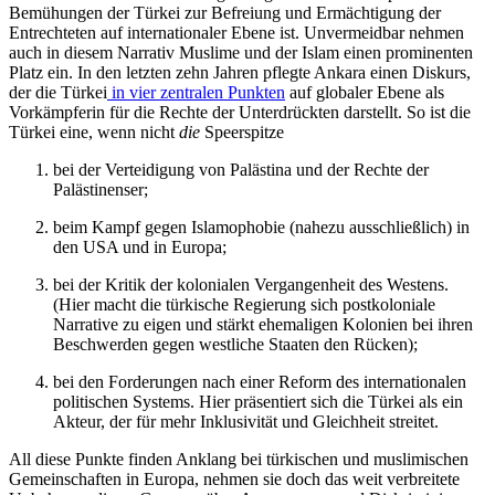
Bemühungen der Türkei zur Befreiung und Ermächtigung der
Entrechteten auf internationaler Ebene ist. Unvermeidbar nehmen
auch in diesem Narrativ Muslime und der Islam einen pro­mi­nenten
Platz ein. In den letzten zehn Jahren pflegte Ankara einen Diskurs,
der die Türkei
in vier zentralen Punkten
auf glo­baler Ebene als
Vorkämpferin für die Rechte der Unterdrückten darstellt. So ist die
Türkei eine, wenn nicht
die
Speerspitze
bei der Verteidigung von Palästina und der Rechte der
Palästinenser;
beim Kampf gegen Islamophobie (nahe­zu ausschließlich) in
den USA und in Europa;
bei der Kritik der kolonialen Vergangenheit des Westens.
(Hier macht die türkische Regierung sich postkoloniale
Narrative zu eigen und stärkt ehemaligen Kolonien bei ihren
Beschwerden gegen westliche Staa­ten den Rücken);
bei den Forderungen nach einer Reform des internationalen
politischen Systems. Hier präsentiert sich die Türkei als ein
Akteur, der für mehr Inklusivität und Gleichheit streitet.
All diese Punkte finden Anklang bei tür­kischen und muslimischen
Gemeinschaften in Europa, nehmen sie doch das weit ver­breitete