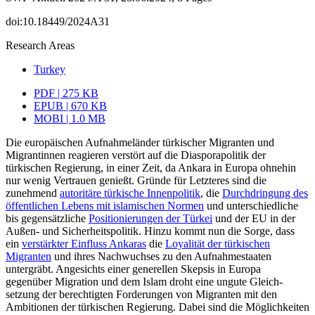
doi:10.18449/2024A31
Research Areas
Turkey
PDF | 275 KB
EPUB | 670 KB
MOBI | 1.0 MB
Die europäischen Aufnahmeländer türkischer Migranten und
Migrantinnen reagieren verstört auf die Diasporapolitik der
türkischen Regierung, in einer Zeit, da Ankara in Europa ohnehin
nur wenig Vertrauen genießt. Gründe für Letzteres sind die
zunehmend
autoritäre türkische Innenpolitik
, die
Durchdringung des
öffentlichen Lebens mit islamischen Normen
und unterschiedliche
bis gegensätzliche
Positionierungen der Türkei
und der EU in der
Außen- und Sicherheitspolitik. Hinzu kommt nun die Sorge, dass
ein
verstärkter Einfluss Ankaras
die
Loyalität der türkischen
Migranten
und ihres Nachwuchses zu den Aufnahmestaaten
untergräbt. Angesichts einer gene­rellen Skepsis in Europa
gegenüber Migration und dem Islam droht eine ungute Gleich­
setzung der berechtigten Forderungen von Migranten mit den
Ambitionen der tür­kischen Regierung. Dabei sind die Möglichkeiten