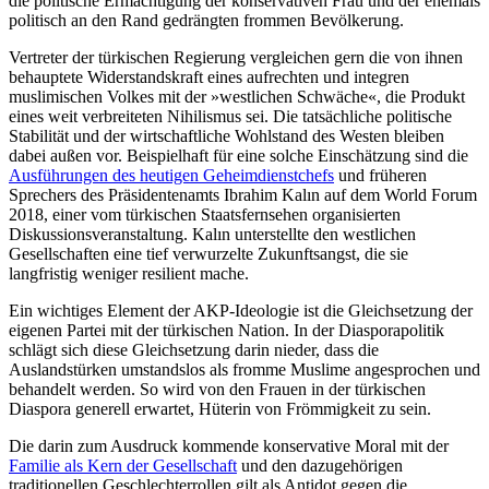
die politische Ermächtigung der konservativen Frau und der ehemals
politisch an den Rand gedräng­ten frommen Bevölkerung.
Vertreter der türkischen Regierung ver­gleichen gern die von ihnen
behauptete Widerstandskraft eines aufrechten und in­tegren
muslimischen Volkes mit der »west­lichen Schwäche«, die Produkt
eines weit verbreiteten Nihilismus sei. Die tatsächliche politische
Stabilität und der wirtschaftliche Wohlstand des Wes­ten bleiben
dabei außen vor. Beispielhaft für eine solche Einschätzung sind die
Ausführungen des heutigen Geheimdienstchefs
und früheren
Sprechers des Präsidentenamts Ibrahim Kalın auf dem World Forum
2018, einer vom türkischen Staatsfernsehen organisierten
Diskussions­veranstaltung. Kalın unterstellte den west­lichen
Gesellschaften eine tief verwurzelte Zukunftsangst, die sie
langfristig weniger resilient mache.
Ein wichtiges Element der AKP-Ideologie ist die Gleichsetzung der
eigenen Partei mit der türkischen Nation. In der Diaspora­politik
schlägt sich diese Gleichsetzung darin nieder, dass die
Auslandstürken um­stands­los als fromme Muslime angesprochen und
behandelt werden. So wird von den Frauen in der türkischen
Diaspora generell erwar­tet, Hüterin von Frömmigkeit zu sein.
Die darin zum Ausdruck kommende kon­servative Moral mit der
Familie als Kern der Gesellschaft
und den dazugehörigen
traditionellen Geschlechterrollen gilt als Antidot gegen die