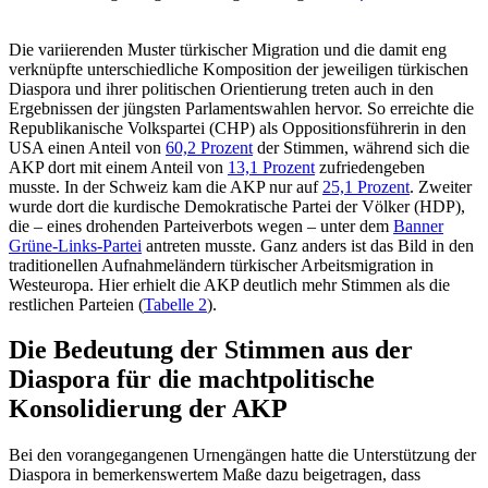
Die variierenden Muster türkischer Migration und die damit eng
verknüpfte unterschiedliche Komposition der jeweiligen türkischen
Diaspora und ihrer poli­tischen Orientierung treten auch in den
Ergebnissen der jüngsten Parlamentswahlen hervor. So erreichte die
Republikanische Volkspartei (CHP) als Oppositionsführerin in den
USA einen Anteil von
60,2 Prozent
der Stimmen, während sich die
AKP dort mit einem Anteil von
13,1 Prozent
zu­friedengeben
musste. In der Schweiz kam die AKP nur auf
25,1 Prozent
.
Zweiter
wurde dort die kurdische Demokratische Partei der Völker (HDP),
die – eines dro­henden Parteiverbots wegen – unter dem
Banner
Grüne-Links-Partei
antreten musste. Ganz anders ist das Bild in den
traditionellen Auf­nahmeländern türkischer Arbeitsmigration in
Westeuropa. Hier erhielt die AKP deutlich mehr Stimmen als die
rest­lichen Parteien (
Tabelle 2
).
Die Bedeutung der Stimmen aus der
Diaspora für die macht­politische
Konsolidierung der AKP
Bei den vorangegangenen Urnengängen hatte die Unterstützung der
Diaspora in bemerkenswertem Maße dazu beigetragen, dass