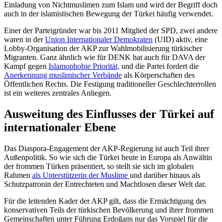
Einladung von Nichtmuslimen zum Islam und wird der Begriff doch
auch in der isla­mistischen Bewegung der Türkei häufig verwendet.
Einer der Parteigründer war bis 2011 Mit­glied der SPD, zwei andere
waren in der
Union Internationaler Demokraten
(UID) aktiv, eine
Lobby-Organisation der AKP zur Wahlmobilisierung türkischer
Migranten. Ganz ähnlich wie für DENK hat auch für DAVA der
Kampf gegen
Islamophobie Prio­rität,
und die Partei fordert die
Anerkennung muslimischer Verbände
als Körperschaften des
Öffentlichen Rechts. Die Festigung traditioneller Geschlechterrollen
ist ein weiteres zentrales Anliegen.
Ausweitung des Einflusses der Türkei auf
internationaler Ebene
Das Diaspora-Engagement der AKP-Regie­rung ist auch Teil ihrer
Außenpolitik. So wie sich die Türkei heute in Europa als Anwältin
der frommen Türken präsentiert, so stellt sie sich im globalen
Rahmen
als Unterstützerin der Muslime
und darüber hinaus als
Schutzpatronin der Entrechteten und Machtlosen dieser Welt dar.
Für die leitenden Kader der AKP gilt, dass die Ermächtigung des
konservativen Teils der türkischen Bevölkerung und ihrer from­men
Gemeinschaften unter Führung Erdo­ğans nur das Vorspiel für die