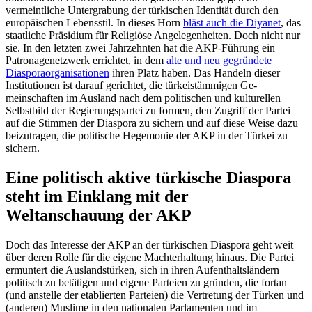
vermeintliche Unter­grabung der türkischen Identität durch den
europäischen Lebensstil. In dieses Horn
bläst auch die Diyanet
, das
staatliche Präsi­dium für Religiöse Angelegenheiten. Doch nicht nur
sie. In den letzten zwei Jahrzehnten hat die AKP-Führung ein
Patronagenetz­werk errichtet, in dem
alte und neu ge­grün­dete
Diasporaorganisationen
ihren Platz haben. Das Handeln dieser
Institutionen ist darauf gerichtet, die türkeistämmigen Ge­
meinschaften im Ausland nach dem politi­schen und kulturellen
Selbstbild der Regie­rungspartei zu formen, den Zu­griff der Partei
auf die Stimmen der Dia­spora zu sichern und auf diese Weise dazu
beizutragen, die politische Hegemonie der AKP in der Türkei zu
sichern.
Eine politisch aktive türkische Diaspora
steht im Einklang mit der
Weltanschauung der AKP
Doch das Interesse der AKP an der türkischen Diaspora geht weit
über deren Rolle für die eigene Machterhaltung hinaus. Die Partei
ermuntert die Auslandstürken, sich in ihren Aufenthaltsländern
politisch zu betätigen und eigene Parteien zu gründen, die fortan
(und anstelle der etablierten Parteien) die Vertretung der Türken und
(anderen) Muslime in den nationalen Parla­menten und im