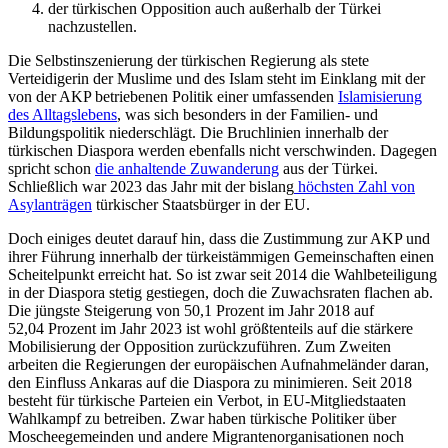
der türkischen Opposition auch außer­halb der Türkei
nachzustellen.
Die Selbstinszenierung der türkischen Regierung als stete
Verteidigerin der Muslime und des Islam steht im Einklang mit der
von der AKP betriebenen Politik einer umfassenden
Islamisierung
des All­tagslebens
, was sich besonders in der Fami­lien- und
Bildungspolitik niederschlägt. Die Bruchlinien innerhalb der
türkischen Dia­spora werden ebenfalls nicht verschwinden. Dagegen
spricht schon
die anhaltende Zu­wanderung
aus der Türkei.
Schließlich war 2023 das Jahr mit der bislang
höchsten Zahl von
Asylanträgen
türkischer Staatsbürger in der EU.
Doch einiges deutet darauf hin, dass die Zustimmung zur AKP und
ihrer Führung innerhalb der türkeistämmigen Gemeinschaften einen
Scheitelpunkt erreicht hat. So ist zwar seit 2014 die Wahlbeteiligung
in der Diaspora stetig gestiegen, doch die Zu­wachsraten flachen ab.
Die jüngste Steige­rung von 50,1 Prozent im Jahr 2018 auf
52,04 Prozent im Jahr 2023 ist wohl größ­tenteils auf die stärkere
Mobilisierung der Opposition zurückzuführen. Zum Zweiten
arbeiten die Regierungen der europäischen Aufnahmeländer daran,
den Einfluss Ankaras auf die Diaspora zu mini­mieren. Seit 2018
besteht für türkische Par­teien ein Verbot, in EU-Mitgliedstaaten
Wahlkampf zu betreiben. Zwar haben tür­kische Poli­tiker über
Moscheegemeinden und andere Migrantenorganisationen noch