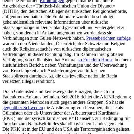
deutsche Behörden
Ermittlungen
gegen Imame und andere
Angehörige der »Tür­kisch-Islamischen Union der Diyanet«
(DITIB), den deutschen Ableger der türki­schen Religionsbehörde,
aufgenommen hatten. Die Funktionäre wurden beschuldigt,
geheimdienstlich relevante Informa­tionen über türkische
Staatsangehörige in Deutschland gesammelt und wei­tergeleitet zu
haben, von denen in Ankara angenommen wurde, dass sie
Verbindungen zum Gülen-Netzwerk haben.
Presseberichten zufolge
waren in den Niederlanden, Öster­reich, der Schweiz und Belgien
auch die Religionsattachés von türkischen diplo­ma­tischen
Vertretungen in dieser Richtung tätig. Im Rahmen ihrer globalen
Verfolgung von Gülenisten hat Ankara,
so Freedom House
in einem
ausführlichen Bericht, neben Verhaftungen und der Überwachung
von Reisetätigkeit auch Auslieferungen von türkischen
Staatsbürgern durchgesetzt, die das jeweilige nationale Recht
verletzten (illegal rendition).
Doch Gülenisten sind keineswegs die Ein­zigen, die sich im
Fadenkreuz Ankaras befinden. Seit 2016 richtet die AKP-Regie­rung
die genannten Methoden auch gegen andere Gruppen. So hat sie
gegenüber Schweden
die Auslieferung von Personen, die sie als
Gülenisten oder als Unterstützer der Arbeiterpartei Kurdistans
(PKK) und der syrisch-kurdischen PYD ansieht, zur Bedin­gung für
ihr »Ja« zum Nato-Beitritt des skan­dinavischen Landes gemacht.
Die PKK ist in der EU und den USA als Terrororganisation gelistet,