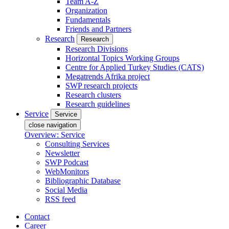
Team A-Z
Organization
Fundamentals
Friends and Partners
Research
Research
Research Divisions
Horizontal Topics Working Groups
Centre for Applied Turkey Studies (CATS)
Megatrends Afrika project
SWP research projects
Research clusters
Research guidelines
Service
Service
close navigation
Overview: Service
Consulting Services
Newsletter
SWP Podcast
WebMonitors
Bibliographic Database
Social Media
RSS feed
Contact
Career