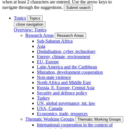
when at least 2 characters are entered. Use the arrow keys to
navigate through the suggestions.
Submit search
Topics
Topics
close navigation
Overview: Topics
Research Areas
Research Areas
Sub-Saharan Africa
Asia
Digitalisation, cyber, technology
Energy, climate, environment
EU, Europe
Latin America and the Caribbean
Migration, development cooperation
Non-state violence
North Africa and Middle East
Russia, E. Europe, Central Asia
Security and defence policy
Turkey
UN, global governance, int. law
USA, Canada
Economics, trade, resources
Thematic Working Groups
Thematic Working Groups
International cooperation in the context of