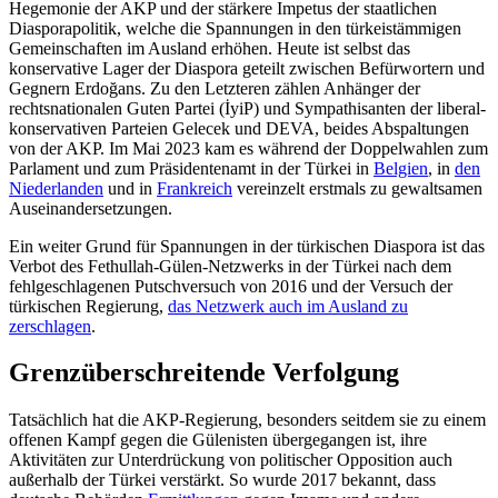
Hegemonie der AKP und der stärkere Impetus der staat­lichen
Diasporapolitik, welche die Spannungen in den türkeistämmigen
Gemeinschaften im Ausland erhöhen. Heute ist selbst das
konservative Lager der Diaspora geteilt zwischen Befürwortern und
Gegnern Erdo­ğans. Zu den Letzteren zählen Anhän­ger der
rechtsnationalen Guten Partei (İyiP) und Sympathisanten der liberal-
konserva­tiven Parteien Gelecek und DEVA, beides Ab­spaltungen
von der AKP. Im Mai 2023 kam es während der Doppelwahlen zum
Parlament und zum Präsidentenamt in der Türkei in
Belgien
, in
den
Niederlanden
und in
Frankreich
vereinzelt erstmals zu gewalt­samen
Aus­einandersetzungen.
Ein weiter Grund für Spannungen in der türkischen Diaspora ist das
Verbot des Fethullah-Gülen-Netzwerks in der Türkei nach dem
fehlgeschlagenen Putschversuch von 2016 und der Versuch der
türkischen Regierung,
das Netzwerk auch im Ausland zu
zerschlagen
.
Grenzüberschreitende Verfolgung
Tatsächlich hat die AKP-Regierung, beson­ders seitdem sie zu einem
offenen Kampf gegen die Gülenisten übergegangen ist, ihre
Aktivitäten zur Unter­drückung von poli­tischer Opposition auch
außerhalb der Tür­kei verstärkt. So wurde 2017 bekannt, dass