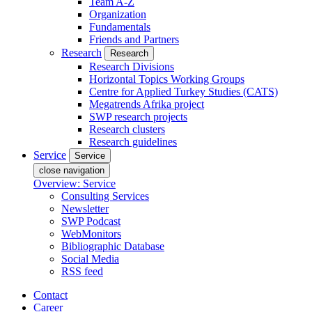
Team A-Z
Organization
Fundamentals
Friends and Partners
Research
Research
Research Divisions
Horizontal Topics Working Groups
Centre for Applied Turkey Studies (CATS)
Megatrends Afrika project
SWP research projects
Research clusters
Research guidelines
Service
Service
close navigation
Overview: Service
Consulting Services
Newsletter
SWP Podcast
WebMonitors
Bibliographic Database
Social Media
RSS feed
Contact
Career