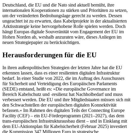
Deutschland, die EU und die Nato sind aktuell bemüht, ihre
internationalen Koo­perationen zu stärken und Prioritäten zu setzen,
um der veränderten Bedrohungslage gerecht zu werden. Dessen
ungeachtet ist zu erwarten, dass Kabelprojekte in der aktualisierten
Arktisstrategie keine hervor­gehobene Rolle spielen werden. Doch
hängt Europas digitale Souveränität vom Engage­ment der EU im
Hohen Norden ab, weshalb anzuraten wäre, dieses Anliegen im
neuen Strategiepapier zu berücksichtigen.
Herausforderungen für die EU
In ihren außenpolitischen Strategien der letzten Jahre hat die EU
erkennen lassen, dass es einer resilienten digitalen Infrastruktur
bedarf. In einer Studie von 2022, die im Auftrag des Ausschusses
für Sicher­heit und Verteidigung des Europäischen Parlaments
(SEDE) entstand, heißt es: »Die europäische Governance im
Bereich Kabel­schutz und -resilienz hat Nachholbedarf und muss
verbessert werden. Die EU und ihre Mitgliedstaaten müssen sich mit
den Schwachstellen der europäischen digitalen Konnektivität
befassen.« Im Rahmen des digitalen Teils der Connecting Europe
Facility (CEF) – ein EU-Förderprogramm (2021–2027), das dem
trans-europäischen Infrastrukturausbau dient – und in Ein­klang mit
dem EU-Aktionsplan für Kabel­sicherheit (Februar 2025) investiert
die Kom­mission 347 Millionen Euro in strate­gische