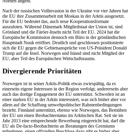
Norden angeht.
Nach der russischen Vollinvasion in der Ukraine vor vier Jahren hat
die EU ihre Zusammenarbeit mit Moskau in der Arktis ausgesetzt.
Für die EU bedeutet das, auch neue Kooperationsformate
auszuloten. Wäh­rend Dänemark Mitgliedstaat der Union ist, sind
Grönland und die Färöer-Inseln nicht Teil der EU. 2024 hat die
Europäische Kom­mission dennoch ein Büro in der grönlän­dischen
Hauptstadt Nuuk eröffnet. Deutlich und geschlossen positionierte
sich die EU gegen die Gebietsansprüche von US-Präsi­dent Donald
Trump auf die Insel. Norwegen und Island sind nicht Mitglied der
EU, aber Teil des Europäischen Wirtschaftsraums.
Divergierende Prioritäten
Norwegen ist in seiner Arktis-Politik etwas zwiespältig, da es
einerseits eigene Inter­essen in der Region verfolgt, andererseits aber
auch das dortige Engagement der EU unterstützt. Schweden ist an
einer starken EU in der Arktis interessiert, was sich bisher aber vor
allem auf die Schaffung umwelt­politischer Rahmenbedingungen
bezieht. Finnland unterstützt, ebenso wie Norwegen, das Bemühen
der EU um einen Beob­achterstatus im Arktischen Rat. Seit sie im
Jahr 2013 eine entsprechende Bewerbung eingereicht hat, darf die
EU als De-facto-Beobachterin an Beratungen des Gremiums
teilnehmen, einen offiziellen Beschluss dazu gibt es bisher aber