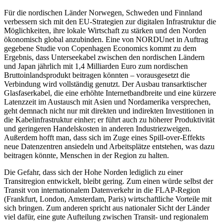
Für die nordischen Länder Norwegen, Schweden und Finnland
verbessern sich mit den EU-Strategien zur digitalen Infrastruktur die
Möglichkeiten, ihre lokale Wirtschaft zu stärken und den Norden
ökonomisch global anzubinden. Eine von NORDUnet in Auftrag
gegebene Studie von Copenhagen Economics kommt zu dem
Ergebnis, dass Unterseekabel zwischen den nordischen Ländern
und Japan jährlich mit 1,4 Milliar­den Euro zum nordischen
Bruttoinlandsprodukt beitragen könnten – vorausgesetzt die
Verbindung wird vollständig genutzt. Der Ausbau transarktischer
Glasfaserkabel, die eine erhöhte Internetbandbreite und eine kürzere
Latenzzeit im Austausch mit Asien und Nordamerika versprechen,
geht demnach nicht nur mit direkten und in­di­rekten Investitionen in
die Kabelinfrastruktur einher; er führt auch zu höherer Pro­duktivität
und geringeren Handelskosten in anderen Industriezweigen.
Außerdem hofft man, dass sich im Zuge eines Spill-over-Effekts
neue Datenzentren ansiedeln und Arbeitsplätze entstehen, was dazu
beitragen könnte, Menschen in der Region zu halten.
Die Gefahr, dass sich der Hohe Norden lediglich zu einer
Transitregion entwickelt, bleibt gering. Zum einen würde selbst der
Transit von internationalem Datenverkehr in die FLAP-Region
(Frankfurt, London, Amsterdam, Paris) wirtschaftliche Vorteile mit
sich bringen. Zum anderen spricht aus nationaler Sicht der Länder
viel dafür, eine gute Aufteilung zwischen Transit- und regionalem