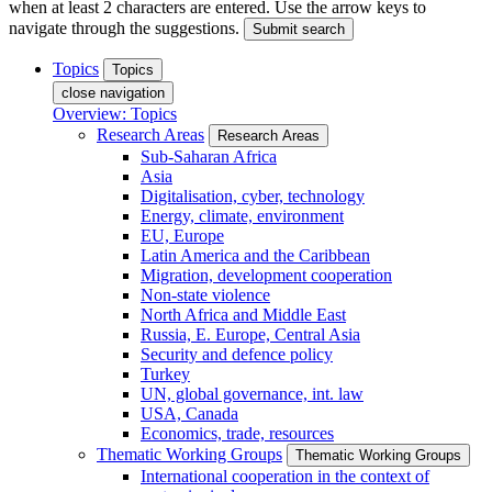
when at least 2 characters are entered. Use the arrow keys to
navigate through the suggestions.
Submit search
Topics
Topics
close navigation
Overview: Topics
Research Areas
Research Areas
Sub-Saharan Africa
Asia
Digitalisation, cyber, technology
Energy, climate, environment
EU, Europe
Latin America and the Caribbean
Migration, development cooperation
Non-state violence
North Africa and Middle East
Russia, E. Europe, Central Asia
Security and defence policy
Turkey
UN, global governance, int. law
USA, Canada
Economics, trade, resources
Thematic Working Groups
Thematic Working Groups
International cooperation in the context of