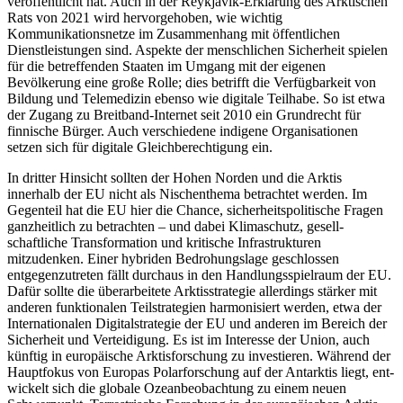
veröffentlicht hat. Auch in der Reykjavík-Erklärung des Arkti­schen
Rats von 2021 wird hervorgehoben, wie wichtig
Kommunikationsnetze im Zusammenhang mit öffentlichen
Dienstleistungen sind. Aspekte der menschlichen Sicherheit spielen
für die betreffenden Staa­ten im Umgang mit der eigenen
Bevölkerung eine große Rolle; dies betrifft die Ver­fügbarkeit von
Bildung und Telemedizin ebenso wie digitale Teilhabe. So ist etwa
der Zugang zu Breitband-Internet seit 2010 ein Grundrecht für
finnische Bürger. Auch ver­schiedene indigene Organisationen
setzen sich für digitale Gleichberechtigung ein.
In dritter Hinsicht sollten der Hohen Norden und die Arktis
innerhalb der EU nicht als Nischenthema betrachtet werden. Im
Gegenteil hat die EU hier die Chance, sicherheitspolitische Fragen
ganzheitlich zu betrachten – und dabei Klimaschutz, gesell­
schaftliche Transformation und kritische Infrastrukturen
mitzudenken. Einer hybri­den Bedrohungslage geschlossen
entgegenzutreten fällt durchaus in den Handlungsspielraum der EU.
Dafür sollte die über­arbeitete Arktisstrategie allerdings stärker mit
anderen funktionalen Teilstrategien harmo­nisiert werden, etwa der
Internationalen Digitalstrategie der EU und anderen im Be­reich der
Sicherheit und Verteidigung. Es ist im Interesse der Union, auch
künftig in europäische Arktisforschung zu investieren. Während der
Hauptfokus von Europas Polarforschung auf der Antarktis liegt, ent­
wickelt sich die globale Ozean­beobachtung zu einem neuen