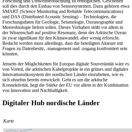
Forschung und Umweltbeobachtung zu ermöglichen. Geschehen
soll dies durch den Einbau von Sensor­systemen. Dazu gehören etwa
SMART (Sci­ence Monitoring and Reliable Telecommunications)
und DAS (Distributed Acoustic Sensing) – Technologien, die
Forschungsdaten für Geologie, Seismologie, Ozeanographie und
Meeresbiologie liefern sollen. Dieses Vorhaben stößt vor allem in
der Wissenschaft auf positive Resonanz, denn der Arktische Ozean
ist zwar signifikant für den Klimawandel, aber wenig erforscht.
Bedacht werden muss allerdings, dass die beteiligten Akteure mit
Fragen zu Daten­besitz, -management und -zugang konfrontiert sein
könnten.
Jenseits der Möglichkeiten für Europas digitale Souveränität wäre es
von Vorteil, die arktischen Kabelprojekte in ein grünes und digitales
Innovationsökosystem der nordischen Länder einzubetten, wie es
sich ohnehin bereits entwickelt. Geht es um die arktische
Konnektivität, liegt die Stärke der EU vor allem in der Kombination
von Inno­vation und Nachhaltigkeit.
Digitaler Hub nordische Länder
Karte