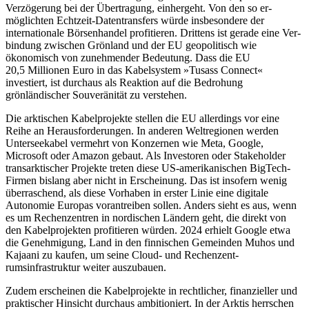
Verzögerung bei der Übertragung, einhergeht. Von den so er­
möglichten Echtzeit-Datentransfers würde insbesondere der
internationale Börsenhan­del profitieren. Drittens ist gerade eine Ver­
bindung zwischen Grönland und der EU geopolitisch wie
ökonomisch von zunehmender Bedeutung. Dass die EU
20,5 Millio­nen Euro in das Kabelsystem »Tusass Con­nect«
investiert, ist durchaus als Reaktion auf die Bedrohung
grönländischer Souveränität zu verstehen.
Die arktischen Kabelprojekte stellen die EU allerdings vor eine
Reihe an Herausforderungen. In anderen Weltregionen werden
Unterseekabel vermehrt von Konzernen wie Meta, Google,
Microsoft oder Amazon ge­baut. Als Investoren oder Stakeholder
trans­arktischer Projekte treten diese US-amerika­nischen BigTech-
Firmen bislang aber nicht in Erscheinung. Das ist insofern wenig
überraschend, als diese Vorhaben in erster Linie eine digitale
Autonomie Europas vor­antreiben sollen. Anders sieht es aus, wenn
es um Rechenzentren in nordischen Län­dern geht, die direkt von
den Kabelprojekten profitieren würden. 2024 erhielt Google etwa
die Genehmigung, Land in den finni­schen Gemeinden Muhos und
Kajaani zu kaufen, um seine Cloud- und Rechenzent­
rumsinfrastruktur weiter auszubauen.
Zudem erscheinen die Kabelprojekte in rechtlicher, finanzieller und
praktischer Hinsicht durchaus ambitioniert. In der Ark­tis herrschen