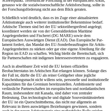
Schwerpunkt. Terrestrische Forschung in der euro­päi­schen Arktis,
genauso wie die sozialwissenschaftliche Arktisforschung, sollte in
der Forschungsförderung nicht aus dem Blick geraten.
Schließlich wird deutlich, dass es im Zuge einer aktualisierten
Arktisstrategie auch weiterer institutioneller Bekenntnisse bedarf.
Arktische Themen sind bei der EU sektorübergreifend angelegt;
koordiniert werden sie von der Generaldirektion Maritime
Angelegenheiten und Fischerei (DG MARE) sowie dem
Europäischen Aus­wärtigen Dienst (EAD). Das Europäische Par­
lament fordert, das Mandat des EU-Sonder­beauftragten für Arktis-
Angelegenheiten zu stärken oder gar eine eigene Abteilung für die
Region im EAD zu schaffen. Wichtig bleibt die Bereitschaft, sich
für Partnerschaften mit indigenen Interessenvertre­tern zu engagieren.
Auch in absehbarer Zeit wird die EU keinen offiziellen
Beobachterstatus im Arktischen Rat erlangen können. Solange dies
der Fall ist, dürfte die EU als reiner Geldgeber ohne jegliche
Entscheidungsmacht nicht willens sein, personelle und institutionelle
Kapazitäten für das Gre­mium bereitzustellen. Ambitionierte und
verlässliche Partnerschaften im europäischen und nordatlantischen
Raum, insbe­sondere mit Kanada, sind daher von zent­raler
Bedeutung. Das technologische und digitale Souveränitätsstreben
der EU ist ein Querschnittsthema, das nicht nur allgemein an
Relevanz in ihren auswärtigen Be­ziehungen gewinnen, sondern
auch in der neuen Arktisstrategie eine maßgebliche Rolle spielen