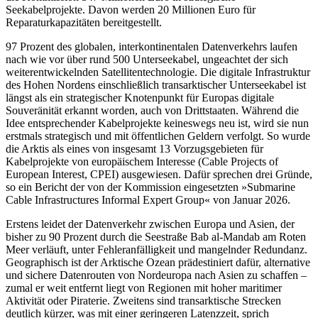
Seekabelprojekte. Davon werden 20 Millionen Euro für
Reparaturkapazitäten bereitgestellt.
97 Prozent des globalen, interkontinentalen Datenverkehrs laufen
nach wie vor über rund 500 Unterseekabel, ungeachtet der sich
weiterentwickelnden Satellitentechnologie. Die digitale Infrastruktur
des Hohen Nordens einschließlich transarktischer Unterseekabel ist
längst als ein strategischer Knotenpunkt für Europas digitale
Souveränität erkannt worden, auch von Drittstaaten. Während die
Idee entsprechender Kabelprojekte keineswegs neu ist, wird sie nun
erstmals strategisch und mit öffent­lichen Geldern verfolgt. So wurde
die Arktis als eines von insgesamt 13 Vorzugsgebieten für
Kabelprojekte von europäischem Inter­esse (Cable Projects of
European Interest, CPEI) ausgewiesen. Dafür sprechen drei Gründe,
so ein Bericht der von der Kommis­sion eingesetzten »Submarine
Cable Infra­structures Informal Expert Group« von Januar 2026.
Erstens leidet der Datenverkehr zwischen Europa und Asien, der
bisher zu 90 Pro­zent durch die Seestraße Bab al-Mandab am Roten
Meer verläuft, unter Fehleranfälligkeit und mangelnder Redundanz.
Geographisch ist der Arktische Ozean prädestiniert dafür, alternative
und sichere Datenrouten von Nordeuropa nach Asien zu schaffen –
zumal er weit entfernt liegt von Regionen mit hoher maritimer
Aktivität oder Pirate­rie. Zweitens sind transarktische Strecken
deutlich kürzer, was mit einer geringeren Latenzzeit, sprich