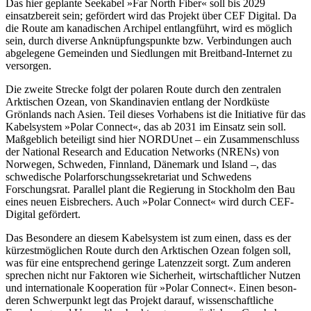
Das hier geplan­te Seekabel »Far North Fiber« soll bis 2029
einsatzbereit sein; gefördert wird das Pro­jekt über CEF Digital. Da
die Route am kanadischen Archipel entlangführt, wird es möglich
sein, durch diverse Anknüpfungspunkte bzw. Verbindungen auch
abgelegene Gemeinden und Siedlungen mit Breit­band-Internet zu
versorgen.
Die zweite Strecke folgt der polaren Route durch den zentralen
Arktischen Ozean, von Skandinavien entlang der Nord­küste
Grönlands nach Asien. Teil dieses Vorhabens ist die Initiative für das
Kabel­system »Polar Connect«, das ab 2031 im Einsatz sein soll.
Maßgeblich beteiligt sind hier NORDUnet – ein Zusammenschluss
der National Research and Education Net­works (NRENs) von
Norwegen, Schweden, Finnland, Dänemark und Island –, das
schwedische Polarforschungssekretariat und Schwedens
Forschungsrat. Parallel plant die Regierung in Stockholm den Bau
eines neuen Eisbrechers. Auch »Polar Con­nect« wird durch CEF-
Digital gefördert.
Das Besondere an diesem Kabelsystem ist zum einen, dass es der
kürzestmöglichen Route durch den Arktischen Ozean folgen soll,
was für eine entsprechend geringe Latenzzeit sorgt. Zum anderen
sprechen nicht nur Faktoren wie Sicherheit, wirt­schaftlicher Nutzen
und internationale Ko­operation für »Polar Connect«. Einen beson­
deren Schwerpunkt legt das Projekt darauf, wissenschaftliche