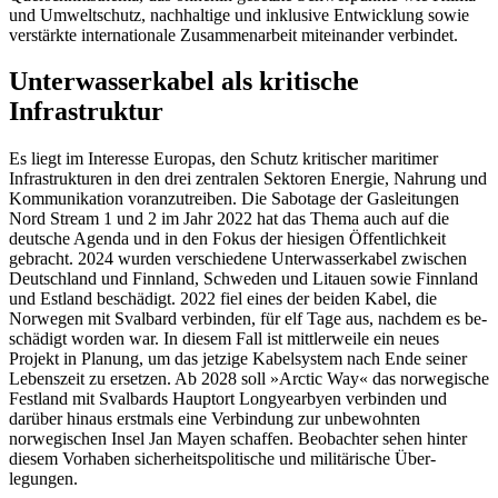
und Umweltschutz, nachhaltige und inklusive Entwicklung sowie
verstärkte internationale Zusam­menarbeit miteinander verbindet.
Unterwasserkabel als kritische
Infrastruktur
Es liegt im Interesse Europas, den Schutz kritischer maritimer
Infrastrukturen in den drei zentralen Sektoren Energie, Nahrung und
Kommunikation voranzutreiben. Die Sabotage der Gasleitungen
Nord Stream 1 und 2 im Jahr 2022 hat das Thema auch auf die
deutsche Agenda und in den Fokus der hiesigen Öffentlichkeit
gebracht. 2024 wur­den verschiedene Unterwasserkabel zwi­schen
Deutschland und Finnland, Schweden und Litauen sowie Finnland
und Est­land beschädigt. 2022 fiel eines der beiden Kabel, die
Norwegen mit Svalbard ver­bin­den, für elf Tage aus, nachdem es be­
schä­digt worden war. In diesem Fall ist mittler­weile ein neues
Projekt in Planung, um das jetzige Kabelsystem nach Ende sei­ner
Lebenszeit zu ersetzen. Ab 2028 soll »Arctic Way« das norwegische
Festland mit Sval­bards Hauptort Longyear­byen verbinden und
darüber hinaus erst­mals eine Verbindung zur unbewohnten
norwegischen Insel Jan Mayen schaffen. Beobachter sehen hinter
diesem Vorhaben sicherheitspolitische und militärische Über­
legungen.