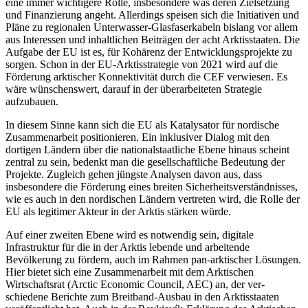
eine immer wichtigere Rolle, insbesondere was deren Zielsetzung
und Finanzierung angeht. Allerdings speisen sich die Initiativen und
Pläne zu regionalen Unter­wasser-Glasfaserkabeln bislang vor allem
aus Interessen und inhaltlichen Beiträgen der acht Arktisstaaten. Die
Aufgabe der EU ist es, für Kohärenz der Entwicklungs­projekte zu
sorgen. Schon in der EU-Arktis­strategie von 2021 wird auf die
Förderung arktischer Konnektivität durch die CEF ver­wiesen. Es
wäre wünschenswert, darauf in der überarbeiteten Strategie
aufzubauen.
In diesem Sinne kann sich die EU als Katalysator für nordische
Zusammenarbeit positionieren. Ein inklusiver Dialog mit den
dortigen Ländern über die nationalstaat­liche Ebene hinaus scheint
zentral zu sein, bedenkt man die gesellschaftliche Bedeutung der
Projekte. Zugleich gehen jüngste Analysen davon aus, dass
insbesondere die Förderung eines breiten Sicherheitsverständnisses,
wie es auch in den nordischen Ländern vertreten wird, die Rolle der
EU als legitimer Akteur in der Arktis stärken würde.
Auf einer zweiten Ebene wird es notwen­dig sein, digitale
Infrastruktur für die in der Arktis lebende und arbeitende
Bevölkerung zu fördern, auch im Rahmen pan-arktischer Lösungen.
Hier bietet sich eine Zusammenarbeit mit dem Arktischen
Wirtschaftsrat (Arctic Economic Council, AEC) an, der ver­
schiedene Berichte zum Breitband-Ausbau in den Arktisstaaten