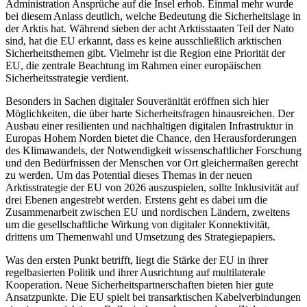
Administration Ansprüche auf die Insel erhob. Einmal mehr wurde
bei diesem Anlass deutlich, welche Bedeutung die Sicherheitslage in
der Arktis hat. Während sieben der acht Arktisstaaten Teil der Nato
sind, hat die EU erkannt, dass es keine ausschließlich ark­tischen
Sicherheitsthemen gibt. Vielmehr ist die Region eine Priorität der
EU, die zen­trale Beachtung im Rahmen einer europäischen
Sicherheitsstrategie verdient.
Beson­ders in Sachen digitaler Souveränität er­öffnen sich hier
Möglichkeiten, die über harte Sicherheitsfragen hinausreichen. Der
Ausbau einer resilienten und nachhaltigen digitalen Infrastruktur in
Europas Hohem Norden bietet die Chance, den Her­ausforderungen
des Klimawandels, der Not­wendigkeit wissenschaftlicher Forschung
und den Bedürfnissen der Menschen vor Ort gleichermaßen gerecht
zu werden. Um das Potential dieses Themas in der neuen
Arktisstrategie der EU von 2026 auszuspielen, sollte Inklusivität auf
drei Ebenen an­gestrebt werden. Erstens geht es dabei um die
Zusammenarbeit zwischen EU und nor­dischen Ländern, zweitens
um die gesellschaftliche Wirkung von digitaler Konnektivität,
drittens um Themenwahl und Um­setzung des Strategiepapiers.
Was den ersten Punkt betrifft, liegt die Stärke der EU in ihrer
regelbasierten Politik und ihrer Ausrichtung auf multilaterale
Kooperation. Neue Sicherheitspartnerschaften bieten hier gute
Ansatzpunkte. Die EU spielt bei transarktischen Kabelverbindungen