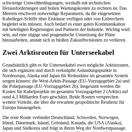
schwierige Umweltbedingungen, weshalb mit technischen
Herausfor­derungen und hohen Wartungskosten zu rechnen ist. Das
Meereis erschwert notwen­dige Reparaturen, da die eingesetzten
Kabel­leger-Schiffe über Eisklasse verfügen oder von Eisbrechern
begleitet sein müssen. Auch bedarf es einer guten Kommunikation
mit beteiligten Regierungen und Partnern der Industrie. Wichtig wird
sein, auf eine zügige und pragmatische Umsetzung der Pläne
hinzuarbeiten, anstatt sich in bloßen Zukunftsvisionen zu verlieren.
Zwei Arktisrouten für Unter­seekabel
Grundsätzlich gibt es für Unterseekabel zwei mögliche Arktisrouten,
die sich ergän­zen und durch verknüpfte Anlandungspunkte in
Nordeuropa, Alaska und Japan für Redun­danz im gesamten System
sorgen können: die West-Arktis-Passage (EU-Vor­zugsgebiet 2a) und
die Polarpassage (EU-Vorzugsgebiet 2b). Insgesamt werden die
Kosten für Kabel­projekte im gesamten Vor­zugsgebiet 2 (Ark­tis) auf
rund 4,3 Milliarden Euro geschätzt. Beide Routen versprechen
weitere Vorteile, die über die erwartete geopolitische Resi­lienz für
Europa hinausgehen.
Die erste Route verbindet Deutschland, Schweden, Norwegen,
Irland, Dänemark, Island, Grönland, Kanada, die USA (Alaska),
Japan und Südkorea und folgt in ihrem Weg der Nordwestpassage.