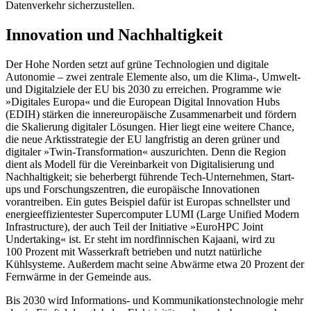
Datenverkehr sicherzustellen.
Innovation und Nachhaltigkeit
Der Hohe Norden setzt auf grüne Technologien und digitale
Autonomie – zwei zen­t­rale Elemente also, um die Klima-, Umwelt-
und Digitalziele der EU bis 2030 zu errei­chen. Programme wie
»Digitales Europa« und die European Digital Innovation Hubs
(EDIH) stärken die innereuropäische Zusam­menarbeit und fördern
die Skalierung digitaler Lösungen. Hier liegt eine weitere Chance,
die neue Arktisstrategie der EU langfristig an deren grüner und
digitaler »Twin-Transformation« auszurichten. Denn die Region
dient als Modell für die Verein­barkeit von Digitalisierung und
Nachhaltig­keit; sie beherbergt führende Tech-Unter­nehmen, Start-
ups und Forschungszentren, die europäische Innovationen
vorantreiben. Ein gutes Beispiel dafür ist Europas schnells­ter und
energieeffizientester Super­compu­ter LUMI (Large Unified Modern
Infrastructure), der auch Teil der Initiative »EuroHPC Joint
Undertaking« ist. Er steht im nord­finnischen Kajaani, wird zu
100 Prozent mit Wasserkraft betrieben und nutzt natürliche
Kühlsysteme. Außerdem macht seine Ab­wärme etwa 20 Prozent der
Fernwärme in der Gemeinde aus.
Bis 2030 wird Informations- und Kommunikationstechnologie mehr