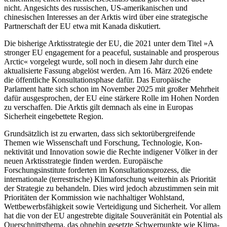
nicht. Angesichts des russischen, US-amerikanischen und
chinesischen Interesses an der Arktis wird über eine strategische
Partnerschaft der EU etwa mit Kanada diskutiert.
Die bisherige Arktisstrategie der EU, die 2021 unter dem Titel »A
stronger EU engage­ment for a peaceful, sustainable and pros­perous
Arctic« vorgelegt wurde, soll noch in diesem Jahr durch eine
aktualisierte Fas­sung abgelöst werden. Am 16. März 2026 endete
die öffentliche Konsultationsphase dafür. Das Europäische
Parlament hatte sich schon im November 2025 mit großer Mehrheit
dafür ausgesprochen, der EU eine stärkere Rolle im Hohen Norden
zu ver­schaffen. Die Arktis gilt demnach als eine in Europas
Sicherheit eingebettete Region.
Grundsätzlich ist zu erwarten, dass sich sektorübergreifende
Themen wie Wissenschaft und Forschung, Technologie, Kon­
nektivität und Innovation sowie die Rechte indigener Völker in der
neuen Arktisstrategie finden werden. Europäische
Forschungsinstitute forderten im Konsultationsprozess, die
internationale (terrestrische) Klimaforschung weiterhin als Priorität
der Strategie zu behandeln. Dies wird jedoch abzustimmen sein mit
Prioritäten der Kommission wie nachhaltiger Wohlstand,
Wettbewerbsfähigkeit sowie Verteidigung und Sicherheit. Vor allem
hat die von der EU angestrebte digitale Souveränität ein Potential als
Querschnittsthema, das ohnehin ge­setz­te Schwerpunkte wie Klima-