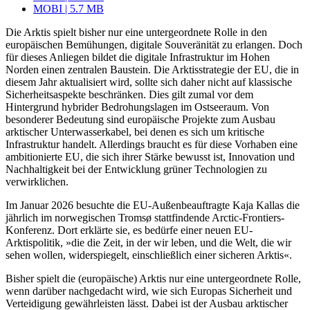
MOBI | 5.7 MB
Die Arktis spielt bisher nur eine untergeordnete Rolle in den
europäischen Bemü­hun­gen, digitale Souveränität zu erlangen. Doch
für dieses Anliegen bildet die digitale Infrastruktur im Hohen
Norden einen zentralen Baustein. Die Arktisstrategie der EU, die in
diesem Jahr aktualisiert wird, sollte sich daher nicht auf klassische
Sicher­heits­aspekte beschränken. Dies gilt zumal vor dem
Hintergrund hybrider Bedrohungs­lagen im Ostseeraum. Von
besonderer Bedeutung sind europäische Projekte zum Aus­bau
arktischer Unterwasserkabel, bei denen es sich um kritische
Infrastruktur han­delt. Allerdings braucht es für diese Vorhaben eine
ambitionierte EU, die sich ihrer Stärke bewusst ist, Innovation und
Nachhaltigkeit bei der Entwicklung grüner Tech­nologien zu
verwirklichen.
Im Januar 2026 besuchte die EU-Außen­beauftragte Kaja Kallas die
jährlich im nor­wegischen Tromsø stattfindende Arctic-Frontiers-
Konferenz. Dort erklärte sie, es bedürfe einer neuen EU-
Arktispolitik, »die die Zeit, in der wir leben, und die Welt, die wir
sehen wollen, widerspiegelt, ein­schließlich einer sicheren Arktis«.
Bisher spielt die (europäische) Arktis nur eine untergeordnete Rolle,
wenn darüber nachgedacht wird, wie sich Europas Sicher­heit und
Verteidigung gewährleisten lässt. Dabei ist der Ausbau arktischer