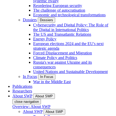
systemic rivalry
Reordering European security
The challenge of autocratisation
Economic and technological transformations
Dossiers
Dossiers
Cybersecurity and Digital Policy: The Role of
the Digital in International Politics
The US and Transatlantic Relations
Energy Policy
European elections 2024 and the EU's next
strategic agenda
Forced Displacement and Migration
Climate Policy and Politics
Russia's war against Ukraine and its
consequences
United Nations and Sustainable Development
In Focus
In Focus
War in the Middle East
Publications
Researchers
About SWP
About SWP
close navigation
Overview: About SWP
About SWP
About SWP