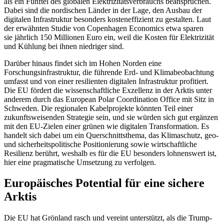
als ein Fünf­tel des globalen Elektrizitätsverbrauchs beanspruchen.
Dabei sind die nordischen Länder in der Lage, den Ausbau der
digita­len Infrastruktur besonders kosteneffizient zu gestalten. Laut
der erwähnten Studie von Copenhagen Economics etwa sparen
sie jährlich 150 Millionen Euro ein, weil die Kosten für Elektrizität
und Kühlung bei ihnen niedriger sind.
Darüber hinaus findet sich im Hohen Norden eine
Forschungsinfrastruktur, die führende Erd- und Klimabeobachtung
um­fasst und von einer resilienten digitalen Infrastruktur profitiert.
Die EU fördert die wissenschaftliche Exzellenz in der Arktis unter
anderem durch das European Polar Coordination Office mit Sitz in
Schweden. Die regionalen Kabelprojekte könnten Teil einer
zukunftsweisenden Strategie sein, und sie würden sich gut ergänzen
mit den EU-Zielen einer grünen wie digitalen Trans­formation. Es
handelt sich dabei um ein Querschnittsthema, das Klimaschutz, geo-
und sicherheitspolitische Positionierung sowie wirtschaftliche
Resilienz berührt, weshalb es für die EU besonders lohnenswert ist,
hier eine pragmatische Umsetzung zu verfolgen.
Europäisches Potential für eine sichere
Arktis
Die EU hat Grönland rasch und vereint unterstützt, als die Trump-