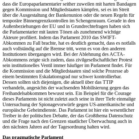
dass die Europaparlamentarier seither zuweilen mit harten Bandagen
gegen Kommission und Mitgliedstaaten kämpfen, sei es im Streit
über die Ausgestaltung der Bankenunion oder die neuen Regeln für
temporäre Binnengrenzkontrollen im Schengenraum. Gerade in den
Außenbeziehungen der EU und in Grundrechtefragen haben sich
die Parlamentarier mit lauten Tönen als zunehmend wichtige
Akteure profiliert. Indem das Parlament 2010 das SWIFT-
Abkommen zu Fall brachte, hat es deutlich gemacht, dass es notfalls
auch vollständig auf die Bremse tritt, wenn es von den anderen
Institutionen übergangen wird. Bei der Ablehnung des ACTA-
Abkommens zeigte sich zudem, dass zivilgesellschaftlicher Protest
sein institutionelles Ventil immer häufiger im Parlament findet. Für
die Kommission und die Mitgliedstaaten sind solche Prozesse ab
einem bestimmten Eskalationsgrad nur schwer kontrollierbar.
Dessen sollten sich diejenigen, die aktuell über das TTIP
verhandeln, angesichts der wachsenden Mobilisierung gegen das
Freihandelsabkommen bewusst sein. Ein Beispiel für die Courage
dieses Parlaments ist nicht zuletzt auch seine in ihrer Tiefe einmalige
Untersuchung der Spionagevorwürfe gegen US-amerikanische und
europäische Geheimdienste. Das Parlament ist hier ein wesentlicher
Treiber in der politischen Debatte, der das Großthema Datenschutz
und die Frage nach den Grenzen staatlicher Überwachung auch in
den nächsten Jahren auf der Tagesordnung halten wird.
Das pragmatische Parlament