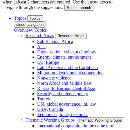
when at least 2 characters are entered. Use the arrow keys to
navigate through the suggestions.
Submit search
Topics
Topics
close navigation
Overview: Topics
Research Areas
Research Areas
Sub-Saharan Africa
Asia
Digitalisation, cyber, technology
Energy, climate, environment
EU, Europe
Latin America and the Caribbean
Migration, development cooperation
Non-state violence
North Africa and Middle East
Russia, E. Europe, Central Asia
Security and defence policy
Turkey
UN, global governance, int. law
USA, Canada
Economics, trade, resources
Thematic Working Groups
Thematic Working Groups
International cooperation in the context of