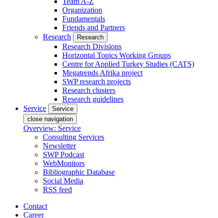
Team A-Z
Organization
Fundamentals
Friends and Partners
Research
Research
Research Divisions
Horizontal Topics Working Groups
Centre for Applied Turkey Studies (CATS)
Megatrends Afrika project
SWP research projects
Research clusters
Research guidelines
Service
Service
close navigation
Overview: Service
Consulting Services
Newsletter
SWP Podcast
WebMonitors
Bibliographic Database
Social Media
RSS feed
Contact
Career