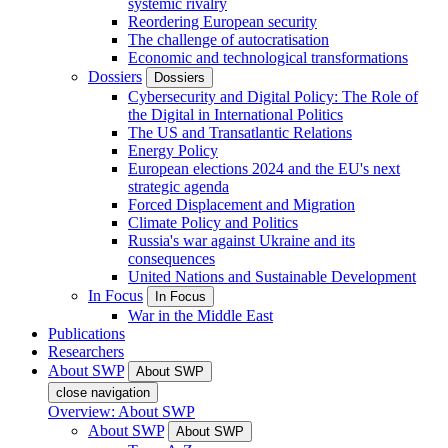
systemic rivalry
Reordering European security
The challenge of autocratisation
Economic and technological transformations
Dossiers
Dossiers
Cybersecurity and Digital Policy: The Role of
the Digital in International Politics
The US and Transatlantic Relations
Energy Policy
European elections 2024 and the EU's next
strategic agenda
Forced Displacement and Migration
Climate Policy and Politics
Russia's war against Ukraine and its
consequences
United Nations and Sustainable Development
In Focus
In Focus
War in the Middle East
Publications
Researchers
About SWP
About SWP
close navigation
Overview: About SWP
About SWP
About SWP