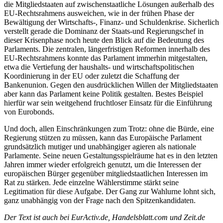
die Mitgliedstaaten auf zwischenstaatliche Lösungen außerhalb des
EU-Rechtsrahmens ausweichen, wie in der frühen Phase der
Bewältigung der Wirtschafts-, Finanz- und Schuldenkrise. Sicherlich
verstellt gerade die Dominanz der Staats-und Regierungschef in
dieser Krisenphase noch heute den Blick auf die Bedeutung des
Parlaments. Die zentralen, längerfristigen Reformen innerhalb des
EU-Rechtsrahmens konnte das Parlament immerhin mitgestalten,
etwa die Vertiefung der haushalts- und wirtschaftspolitischen
Koordinierung in der EU oder zuletzt die Schaffung der
Bankenunion. Gegen den ausdrücklichen Willen der Mitgliedstaaten
aber kann das Parlament keine Politik gestalten. Bestes Beispiel
hierfür war sein weitgehend fruchtloser Einsatz für die Einführung
von Eurobonds.
Und doch, allen Einschränkungen zum Trotz: ohne die Bürde, eine
Regierung stützen zu müssen, kann das Europäische Parlament
grundsätzlich mutiger und unabhängiger agieren als nationale
Parlamente. Seine neuen Gestaltungsspielräume hat es in den letzten
Jahren immer wieder erfolgreich genutzt, um die Interessen der
europäischen Bürger gegenüber mitgliedstaatlichen Interessen im
Rat zu stärken. Jede einzelne Wählerstimme stärkt seine
Legitimation für diese Aufgabe. Der Gang zur Wahlurne lohnt sich,
ganz unabhängig von der Frage nach den Spitzenkandidaten.
Der Text ist auch bei EurActiv.de, Handelsblatt.com und Zeit.de