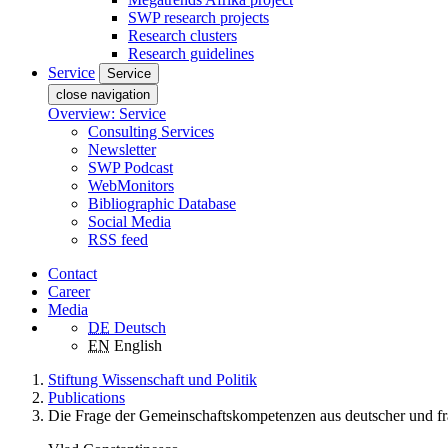
SWP research projects
Research clusters
Research guidelines
Service
Service
close navigation
Overview: Service
Consulting Services
Newsletter
SWP Podcast
WebMonitors
Bibliographic Database
Social Media
RSS feed
Contact
Career
Media
DE
Deutsch
EN
English
Stiftung Wissenschaft und Politik
Publications
Die Frage der Gemeinschaftskompetenzen aus deutscher und fr