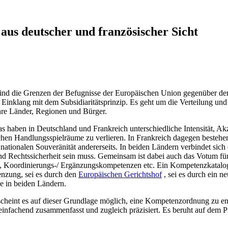
us deutscher und französischer Sicht
 sind die Grenzen der Befugnisse der Europäischen Union gegenüber d
inklang mit dem Subsidiaritätsprinzip. Es geht um die Verteilung un
hre Länder, Regionen und Bürger.
s haben in Deutschland und Frankreich unterschiedliche Intensität, Ak
itischen Handlungsspielräume zu verlieren. In Frankreich dagegen best
 nationalen Souveränität andererseits. In beiden Ländern verbindet sic
und Rechtssicherheit sein muss. Gemeinsam ist dabei auch das Votum f
n, Koordinierungs-/ Ergänzungskompetenzen etc. Ein Kompetenzkatalog
nzung, sei es durch den
Europäischen Gerichtshof
, sei es durch ein n
se in beiden Ländern.
rscheint es auf dieser Grundlage möglich, eine Kompetenzordnung zu e
einfachend zusammenfasst und zugleich präzisiert. Es beruht auf dem 