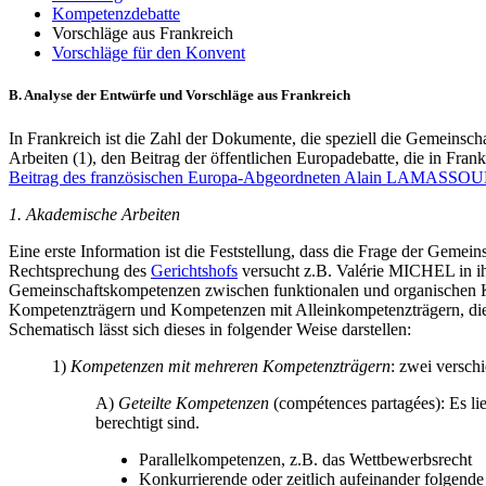
Kompetenzdebatte
Vorschläge aus Frankreich
Vorschläge für den Konvent
B. Analyse der Entwürfe und Vorschläge aus Frankreich
In Frankreich ist die Zahl der Dokumente, die speziell die Gemeinsc
Arbeiten (1), den Beitrag der öffentlichen Europadebatte, die in Fran
Beitrag des französischen Europa-Abgeordneten Alain LAMASSOU
1. Akademische Arbeiten
Eine erste Information ist die Feststellung, dass die Frage der Geme
Rechtsprechung des
Gerichtshofs
versucht z.B. Valérie MICHEL in ihr
Gemeinschaftskompetenzen zwischen funktionalen und organischen K
Kompetenzträgern und Kompetenzen mit Alleinkompetenzträgern, die
Schematisch lässt sich dieses in folgender Weise darstellen:
1)
Kompetenzen mit mehreren Kompetenzträgern
: zwei versch
A)
Geteilte Kompetenzen
(compétences partagées): Es li
berechtigt sind.
Parallelkompetenzen, z.B. das Wettbewerbsrecht
Konkurrierende oder zeitlich aufeinander folgend