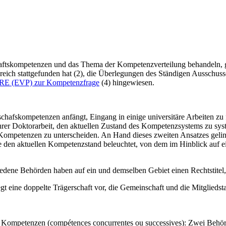
haftskompetenzen und das Thema der Kompetenzverteilung behandeln, ge
kreich stattgefunden hat (2), die Überlegungen des Ständigen Ausschuss
RE (EVP) zur Kompetenzfrage
(4) hingewiesen.
inschafskompetenzen anfängt, Eingang in einige universitäre Arbeiten z
er Doktorarbeit, den aktuellen Zustand des Kompetenzsystems zu system
ompetenzen zu unterscheiden. An Hand dieses zweiten Ansatzes gelin
 den aktuellen Kompetenzstand beleuchtet, von dem im Hinblick auf
iedene Behörden haben auf ein und demselben Gebiet einen Rechtstitel,
egt eine doppelte Trägerschaft vor, die Gemeinschaft und die Mitglieds
e Kompetenzen (compétences concurrentes ou successives): Zwei Behör