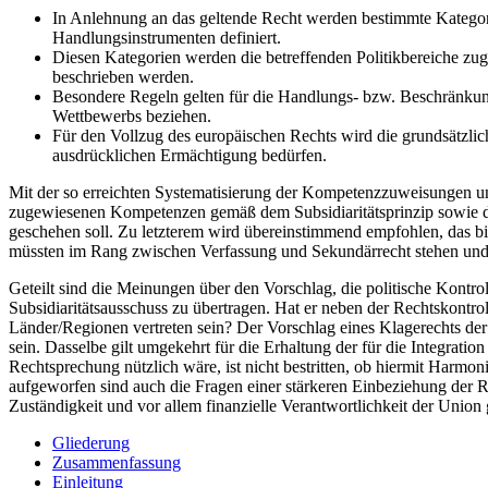
In Anlehnung an das geltende Recht werden bestimmte Kategor
Handlungsinstrumenten definiert.
Diesen Kategorien werden die betreffenden Politikbereiche zu
beschrieben werden.
Besondere Regeln gelten für die Handlungs- bzw. Beschränkun
Wettbewerbs beziehen.
Für den Vollzug des europäischen Rechts wird die grundsätzlich
ausdrücklichen Ermächtigung bedürfen.
Mit der so erreichten Systematisierung der Kompetenzzuweisungen u
zugewiesenen Kompetenzen gemäß dem Subsidiaritätsprinzip sowie die
geschehen soll. Zu letzterem wird übereinstimmend empfohlen, das bis
müssten im Rang zwischen Verfassung und Sekundärrecht stehen und 
Geteilt sind die Meinungen über den Vorschlag, die politische Kontr
Subsidiaritätsausschuss zu übertragen. Hat er neben der Rechtskontro
Länder/Regionen vertreten sein? Der Vorschlag eines Klagerechts d
sein. Dasselbe gilt umgekehrt für die Erhaltung der für die Integrat
Rechtsprechung nützlich wäre, ist nicht bestritten, ob hiermit Harmo
aufgeworfen sind auch die Fragen einer stärkeren Einbeziehung der 
Zuständigkeit und vor allem finanzielle Verantwortlichkeit der Union
Gliederung
Zusammenfassung
Einleitung