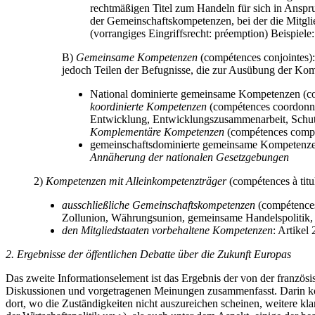
rechtmäßigen Titel zum Handeln für sich in Anspru
der Gemeinschaftskompetenzen, bei der die Mitglied
(vorrangiges Eingriffsrecht: préemption) Beispiele
B)
Gemeinsame Kompetenzen
(compétences conjointes):
jedoch Teilen der Befugnisse, die zur Ausübung der Komp
National dominierte gemeinsame Kompetenzen (com
koordinierte Kompetenzen
(compétences coordonnée
Entwicklung, Entwicklungszusammenarbeit, Schutz 
Komplementäre Kompetenzen
(compétences complé
gemeinschaftsdominierte gemeinsame Kompetenzen
Annäherung der nationalen Gesetzgebungen
2)
Kompetenzen mit Alleinkompetenzträger
(compétences à titu
ausschließliche Gemeinschaftskompetenzen
(compétences 
Zollunion, Währungsunion, gemeinsame Handelspolitik,
den Mitgliedstaaten vorbehaltene Kompetenzen
: Artikel
2. Ergebnisse der öffentlichen Debatte über die Zukunft Europas
Das zweite Informationselement ist das Ergebnis der von der französ
Diskussionen und vorgetragenen Meinungen zusammenfasst. Darin kom
dort, wo die Zuständigkeiten nicht auszureichen scheinen, weitere 