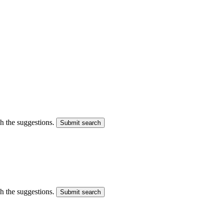
gh the suggestions.
Submit search
gh the suggestions.
Submit search