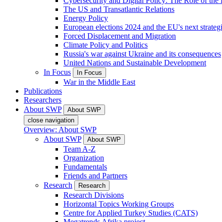
Cybersecurity and Digital Policy: The Role of the Di
The US and Transatlantic Relations
Energy Policy
European elections 2024 and the EU's next strateg
Forced Displacement and Migration
Climate Policy and Politics
Russia's war against Ukraine and its consequences
United Nations and Sustainable Development
In Focus
In Focus
War in the Middle East
Publications
Researchers
About SWP
About SWP
close navigation
Overview: About SWP
About SWP
About SWP
Team A-Z
Organization
Fundamentals
Friends and Partners
Research
Research
Research Divisions
Horizontal Topics Working Groups
Centre for Applied Turkey Studies (CATS)
Megatrends Afrika project