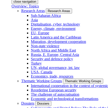
close navigation
Overview: Topics
Research Areas
Research Areas
Sub-Saharan Africa
Asia
Digitalisation, cyber, technology
Energy, climate, environment
EU, Europe
Latin America and the Caribbean
Migration, development cooperation
Non-state violence
North Africa and Middle East
Russia, E. Europe, Central Asia
Security and defence policy
Turkey
UN, global governance, int. law
USA, Canada
Economics, trade, resources
Thematic Working Groups
Thematic Working Groups
International cooperation in the context of systemic
Reordering European security
The challenge of autocratisation
Economic and technological transformations
Dossiers
Dossiers