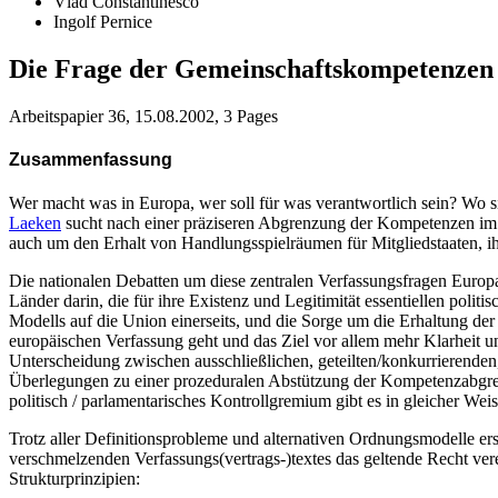
Vlad Constantinesco
Ingolf Pernice
Die Frage der Gemeinschaftskompetenzen a
Arbeitspapier 36, 15.08.2002, 3 Pages
Zusammenfassung
Wer macht was in Europa, wer soll für was verantwortlich sein? Wo
Laeken
sucht nach einer präziseren Abgrenzung der Kompetenzen im E
auch um den Erhalt von Handlungsspielräumen für Mitgliedstaaten, i
Die nationalen Debatten um diese zentralen Verfassungsfragen Europa
Länder darin, die für ihre Existenz und Legitimität essentiellen pol
Modells auf die Union einerseits, und die Sorge um die Erhaltung der
europäischen Verfassung geht und das Ziel vor allem mehr Klarheit 
Unterscheidung zwischen ausschließlichen, geteilten/konkurrierende
Überlegungen zu einer prozeduralen Abstützung der Kompetenzabgre
politisch / parlamentarisches Kontrollgremium gibt es in gleicher Wei
Trotz aller Definitionsprobleme und alternativen Ordnungsmodelle e
verschmelzenden Verfassungs(vertrags-)textes das geltende Recht ver
Strukturprinzipien: