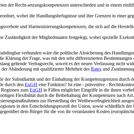
ien der Recht-setzungskompetenzen unterschieden und in einem einfüh
geordnet, wobei die Handlungsbefugnisse und ihre Grenzen in einer g
gsverbote und Harmonisierungskompetenzen, die sich auf die Herstell
e Zuständigkeit der Mitgliedstaaten festgelegt, wobei spezielle Exeku
nabdingbar verbunden wäre die politische Absicherung des Handlungss
 Klärung der Frage, was mit den sehr differenzierten Bestimmungen de
lang geltende Vertragsrecht, soweit es der neuen Verfassung nicht wid
der Abänderung mit qualifizierter Mehrheit des
Rates
und Zustimmun
olle der Subsidiarität und der Einhaltung der Kompetenzgrenzen durch
lle durch den
EuGH
eine Funktion? Ist eine - präventive - Rechtskontr
er Regionen zum
EuGH
in Fällen möglicher Eingriffe in die ihnen vor
ion nötigen Flexibilität durch die Beibehaltung der Kompetenzen nach Ar
nisierungsmaßnahmen zur Herstellung der Wettbewerbsgleichheit ausgeschl
Regionen in den Entscheidungsprozeß der Union, sowie schließlich der
 gegenüber dem Bürger für die von ihr veranlassten Kosten (europäische