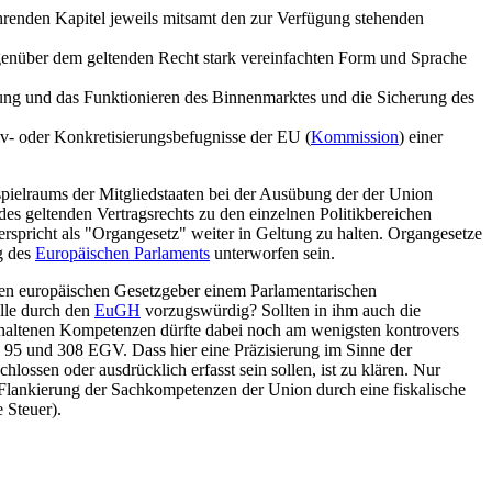
renden Kapitel jeweils mitsamt den zur Verfügung stehenden
egenüber dem geltenden Recht stark vereinfachten Form und Sprache
ung und das Funktionieren des Binnenmarktes und die Sicherung des
tiv- oder Konkretisierungsbefugnisse der EU (
Kommission
) einer
pielraums der Mitgliedstaaten bei der Ausübung der der Union
s geltenden Vertragsrechts zu den einzelnen Politikbereichen
erspricht als "Organgesetz" weiter in Geltung zu halten. Organgesetze
g des
Europäischen Parlaments
unterworfen sein.
 den europäischen Gesetzgeber einem Parlamentarischen
olle durch den
EuGH
vorzugswürdig? Sollten in ihm auch die
behaltenen Kompetenzen dürfte dabei noch am wenigsten kontrovers
t. 95 und 308 EGV. Dass hier eine Präzisierung im Sinne der
ossen oder ausdrücklich erfasst sein sollen, ist zu klären. Nur
 Flankierung der Sachkompetenzen der Union durch eine fiskalische
 Steuer).