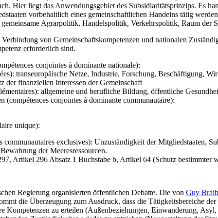
ch. Hier liegt das Anwendungsgebiet des Subsidiaritätsprinzips. Es h
staaten vorbehaltlich eines gemeinschaftlichen Handelns tätig werden, 
: gemeinsame Agrarpolitik, Handelspolitik, Verkehrspolitik, Raum der S
 Verbindung von Gemeinschaftskompetenzen und nationalen Zuständigke
etenz erforderlich sind.
pétences conjointes à dominante nationale):
s): transeuropäische Netze, Industrie, Forschung, Beschäftigung, Wir
der finanziellen Interessen der Gemeinschaft
mentaires): allgemeine und berufliche Bildung, öffentliche Gesundhei
 (compétences conjointes à dominante communautaire):
laire unique):
communautaires exclusives): Unzuständigkeit der Mitgliedstaaten, Subs
 Bewahrung der Meeresressourcen.
 297, Artikel 296 Absatz 1 Buchstabe b, Artikel 64 (Schutz bestimmter w
ischen Regierung organisierten öffentlichen Debatte. Die von
Guy Braib
mt die Überzeugung zum Ausdruck, dass die Tätigkeitsbereiche der G
klare Kompetenzen zu erteilen (Außenbeziehungen, Einwanderung, Asyl