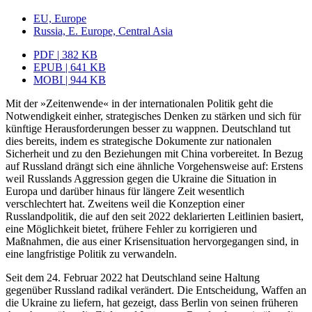
EU, Europe
Russia, E. Europe, Central Asia
PDF | 382 KB
EPUB | 641 KB
MOBI | 944 KB
Mit der »Zeitenwende« in der internationalen Politik geht die
Notwendigkeit einher, strategisches Denken zu stärken und sich für
künftige Herausforderungen besser zu wappnen. Deutschland tut
dies bereits, indem es strategische Dokumente zur natio­nalen
Sicherheit und zu den Beziehungen mit China vorbereitet. In Bezug
auf Russ­land drängt sich eine ähnliche Vorgehensweise auf: Erstens
weil Russlands Aggression gegen die Ukraine die Situation in
Europa und darüber hinaus für längere Zeit wesent­lich
verschlechtert hat. Zweitens weil die Konzeption einer
Russlandpolitik, die auf den seit 2022 deklarierten Leitlinien basiert,
eine Möglichkeit bietet, frühere Fehler zu korrigieren und
Maßnahmen, die aus einer Krisensituation hervorgegangen sind, in
eine langfristige Politik zu verwandeln.
Seit dem 24. Februar 2022 hat Deutschland seine Haltung
gegenüber Russland radikal verändert. Die Entscheidung, Waffen an
die Ukraine zu liefern, hat gezeigt, dass Berlin von seinen früheren