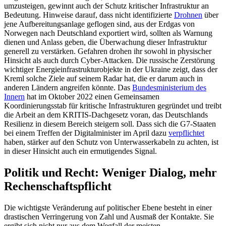
umzusteigen, gewinnt auch der Schutz kritischer Infra­struktur an
Bedeutung. Hinweise darauf, dass nicht identifizierte
Drohnen
über
jene Aufbereitungsanlage geflogen sind, aus der Erdgas von
Norwegen nach Deutschland exportiert wird, sollten als Warnung
dienen und Anlass geben, die Überwachung dieser Infrastruktur
generell zu verstärken. Gefah­ren drohen ihr sowohl in physischer
Hin­sicht als auch durch Cyber-Attacken. Die russische Zerstörung
wichtiger Energie­infrastrukturobjekte in der Ukraine zeigt, dass der
Kreml solche Ziele auf seinem Radar hat, die er darum auch in
anderen Ländern angreifen könnte. Das
Bundes­ministerium des
Innern
hat im Oktober 2022 einen Gemeinsamen
Koordinierungsstab für kritische Infrastrukturen gegründet und treibt
die Arbeit an dem KRITIS-Dach­gesetz voran, das Deutschlands
Resilienz in diesem Bereich steigern soll. Dass sich die G7-Staaten
bei einem Treffen der Digitalminister im April dazu
verpflichtet
haben, stärker auf den Schutz von Unterwasser­kabeln zu achten, ist
in dieser Hinsicht auch ein ermutigendes Signal.
Politik und Recht: Weniger Dialog, mehr
Rechenschaftspflicht
Die wichtigste Veränderung auf politischer Ebene besteht in einer
drastischen Verrin­gerung von Zahl und Ausmaß der Kontakte. Sie
ergibt sich nicht nur aus dem Wegfall der meisten