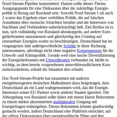
Nord-Stream-Pipeline konzentriert. Darum sollte dieses Thema
Ausgangspunkt für eine Diskussion über die zukünftige Energie­
politik in Bezug auf Russland sein. Sowohl Nord Stream 1 als auch
2 waren das Ergeb­nis einer verfehlten Politik, die auf falschen
Annahmen über russische Absichten beruhte und die Interessen von
Nachbarn und Verbündeten unberücksichtigt ließ. Ziel Berlins ist es
nun, sich vollständig von Russland abzukoppeln, auf andere Ener­
gielieferanten umzusteuern und gleichzeitig den Umstieg auf
erneuerbare Energien weiter zu beschleunigen. Deutschland hat im
vergangenen Jahr außergewöhnliche
Schritte
in diese Richtung
unternommen, allerdings nicht ohne negative
Konsequenzen
für die
Umwelt- und Klimapolitik. Gerade weil eine rasche Diversifizierung
der Energielieferanten mit
Umweltkosten
verbunden ist, bleibt es
wichtig, zu dem bereits vorgesehenen umweltfreundliche­ren Kurs
zurückzukehren, sobald die Situa­tion dies erlaubt.
Das Nord-Stream-Projekt hat zusammen mit anderen
energiebezogenen deutschen Maßnahmen dazu beigetragen, dass
Deutsch­land als ein Land wahrgenommen wird, das die Energie-
Interessen seiner EU-Partner sowie anderer Staaten ignoriert. Die
Ab­kopplung von Russland sollte daher mit einem klaren Bekenntnis
zu einem stärker akzentuierten
multilateralen
Umgang mit
Energiefragen einhergehen. Dieses Bekennt­nis könnte glaubwürdig
gemacht werden, indem Deutschland eine Plattform einrich­tet, auf
der offene Diskussionen über ener­giepolitische Pläne und ihre