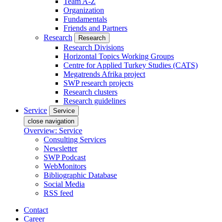
Team A-Z
Organization
Fundamentals
Friends and Partners
Research
Research
Research Divisions
Horizontal Topics Working Groups
Centre for Applied Turkey Studies (CATS)
Megatrends Afrika project
SWP research projects
Research clusters
Research guidelines
Service
Service
close navigation
Overview: Service
Consulting Services
Newsletter
SWP Podcast
WebMonitors
Bibliographic Database
Social Media
RSS feed
Contact
Career