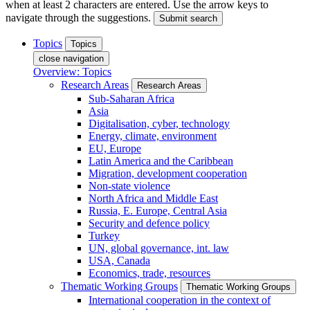
when at least 2 characters are entered. Use the arrow keys to
navigate through the suggestions.
Submit search
Topics
Topics
close navigation
Overview: Topics
Research Areas
Research Areas
Sub-Saharan Africa
Asia
Digitalisation, cyber, technology
Energy, climate, environment
EU, Europe
Latin America and the Caribbean
Migration, development cooperation
Non-state violence
North Africa and Middle East
Russia, E. Europe, Central Asia
Security and defence policy
Turkey
UN, global governance, int. law
USA, Canada
Economics, trade, resources
Thematic Working Groups
Thematic Working Groups
International cooperation in the context of