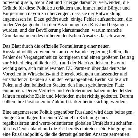
notwendig sein, mehr Zeit und Energie darauf zu verwenden, die
Gründe für diese Politik zu erläu­tern und immer mehr Bürger und
Bürgerinnen davon zu überzeugen, dass sie der Entwicklung
angemessen ist. Dazu gehört auch, einige Fehler aufzuarbeiten, die
in der Vergangenheit in den Beziehungen zu Russland begangen
wurden, und der Bevöl­kerung klarzumachen, warum manche
Grundannahmen des früheren deutschen Ansatzes falsch waren.
Das Blatt durch die offizielle Formulierung einer neuen
Russlandpolitik zu wen­den kann der Bundesregierung helfen, die
Fehler der Vergangenheit zu korrigieren und einen größeren Beitrag
zur Sicherheits­politik der EU (und der Nato) zu leisten. Es wird
wichtig sein, sich mit relevanten EU-Partnern über das deutsche
Vorgehen in Wirtschafts- und Energiebelangen umfassender und
ernsthafter zu beraten als in der Vergangenheit. Berlin sollte auch
Polen und den baltischen Staaten den ihnen gebührenden Platz
einräumen. Deren Ver­treter und Vertreterinnen haben in den letzten
Jahren russische Ziele und Methoden meist richtig gedeutet. Darum
sollten ihre Positionen in Zukunft stärker berücksichtigt werden.
Eine angemessene Politik gegenüber Russland wird dazu beitragen,
einige Grundlagen für einen Wandel in Richtung eines
regelbasierten und werte-orientierten globalen Umfelds zu schaffen,
für das Deutschland und die EU bereits eintreten. Die Einigung auf
eine Russlandpolitik, die die derzeit geltenden Ansätze zementiert