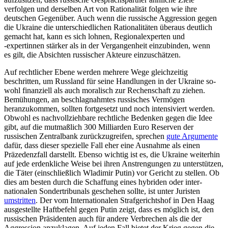
verfolgen und derselben Art von Rationalität folgen wie ihre
deutschen Gegenüber. Auch wenn die russische Ag­gression gegen
die Ukraine die unterschiedlichen Rationalitäten überaus deutlich
gemacht hat, kann es sich lohnen, Regio­nalexperten und
‑expertinnen stärker als in der Vergangenheit einzubinden, wenn
es gilt, die Absichten russischer Akteure ein­zuschätzen.
Auf rechtlicher Ebene werden mehrere Wege gleichzeitig
beschritten, um Russland für seine Handlungen in der Ukraine so­
wohl finanziell als auch moralisch zur Rechenschaft zu ziehen.
Bemühungen, an beschlagnahmtes russisches Vermögen
heranzukommen, sollten fortgesetzt und noch intensiviert werden.
Obwohl es nach­vollziehbare rechtliche Bedenken gegen die Idee
gibt, auf die mutmaßlich 300 Milliarden Euro Reserven der
russischen Zentralbank zurückzugreifen, sprechen
gute Argu­mente
dafür, dass dieser spezielle Fall eher eine Ausnahme als einen
Präzedenzfall darstellt. Ebenso wichtig ist es, die Ukraine weiterhin
auf jede erdenkliche Weise bei ihren Anstrengungen zu unterstützen,
die Täter (einschließlich Wladimir Putin) vor Gericht zu stellen. Ob
dies am besten durch die Schaffung eines hybriden oder inter­
nationalen Sondertribunals geschehen sollte, ist unter Juristen
umstritten
. Der vom Internationalen Strafgerichtshof in Den Haag
ausgestellte Haftbefehl gegen Putin zeigt, dass es möglich ist, den
russi­schen Präsidenten auch für andere Ver­brechen als die der
Aggression anzuklagen. Auf jeden Fall bietet der Krieg gegen die