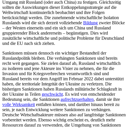
Umgang mit Russland (oder auch China) zu festigen. Gleichzeitig
sollten die Aus­wirkungen dieser Entkoppelungsstrategie auf die
Weltwirtschaft kontinuierlich beobachtet und ihre Folgen
berücksichtigt werden. Die zunehmende wirtschaftliche Isolation
Russlands wird die sich derzeit vollziehende
Bildung
zweier Blöcke
– der Westen einerseits und ein sich um China und Russland
gruppierender Block anderer­seits – begünstigen. Dies wird
zusätzliche wirtschaftliche und politische Probleme für Deutschland
und die EU nach sich ziehen.
Sanktionen müssen dennoch ein wichtiger Bestandteil der
Russlandpolitik bleiben. Die verhängten Sanktionen sind bereits
recht weit gegangen. Sie zielen darauf ab, Russ­land wirtschaftlich
zu isolieren und jene Akteure ins Visier zu nehmen, die für die
Invasion und für Kriegsverbrechen verant­wortlich sind und
Russland bereits vor dem Angriff im Februar 2022 dabei unterstützt
haben, die territoriale Integrität der Ukraine zu verletzen. Die
bisherigen Sanktionen haben Russlands militärische Schlagkraft in
der Ukraine in Teilen
geschwächt
. Es wird von entscheidender
Bedeutung sein, die Sanktionen
aufrechtzuerhalten
, damit sie ihre
volle Wirksamkeit
entfalten können, und darüber hinaus bereit zu
sein, je nach Entwicklung weitere Sanktionen zu ver­hängen.
Deutsche Wirtschaftsakteure müs­sen also auf langfristige Sanktionen
vor­bereitet werden. Ebenso wichtig erscheint es, deutlich mehr
Ressourcen darauf zu verwenden, die Umgehung von Sanktionen