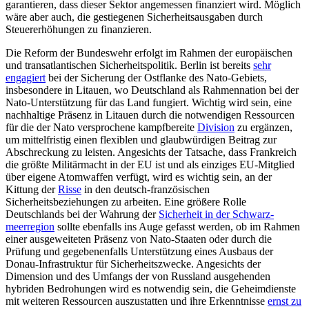
garantieren, dass dieser Sektor angemessen finanziert wird. Möglich
wäre aber auch, die gestiegenen Sicherheits­ausgaben durch
Steuererhöhungen zu finanzieren.
Die Reform der Bundeswehr erfolgt im Rahmen der europäischen
und transatlan­tischen Sicherheitspolitik. Berlin ist bereits
sehr
engagiert
bei der Sicherung der Ost­flanke des Nato-Gebiets,
insbesondere in Litauen, wo Deutschland als Rahmennation bei der
Nato-Unterstützung für das Land fungiert. Wichtig wird sein, eine
nachhaltige Präsenz in Litauen durch die notwendigen Ressourcen
für die der Nato versprochene kampfbereite
Division
zu ergänzen,
um mittelfristig einen flexiblen und glaubwürdigen Beitrag zur
Abschreckung zu leisten. Angesichts der Tatsache, dass Frank­reich
die größte Militärmacht in der EU ist und als einziges EU-Mitglied
über eigene Atom­waffen verfügt, wird es wichtig sein, an der
Kittung der
Risse
in den deutsch-französi­schen
Sicherheitsbeziehungen zu arbeiten. Eine größere Rolle
Deutschlands bei der Wahrung der
Sicherheit in der Schwarz­
meerregion
sollte ebenfalls ins Auge gefasst werden, ob im Rahmen
einer ausgeweiteten Präsenz von Nato-Staaten oder durch die
Prüfung und gegebenenfalls Unterstützung eines Ausbaus der
Donau-Infrastruktur für Sicherheitszwecke. Angesichts der
Dimension und des Umfangs der von Russland ausgehenden
hybriden Bedrohungen wird es notwendig sein, die Geheimdienste
mit weiteren Ressourcen auszustatten und ihre Erkenntnisse
ernst zu