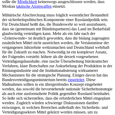
sollte die
Möglichkeit
keineswegs ausgeschlossen werden, dass
Moskau
taktische Atomwaffen
einsetzt.
Militärische Abschreckung muss folglich wesentlicher Bestandteil
der sicherheits­politischen Komponente einer Russland­politik sein.
Für Deutschland heißt das, die Bundeswehr so weit auszubauen,
dass sie (gemeinsam mit Bündnispartnern) das Land im Bedarfsfall
glaubwürdig verteidigen kann. Mehr als ein Jahr nach der
»Zeitenwende« ist deutlich geworden, dass die bis­lang zugesagten
zusätzlichen Mittel nicht ausreichen werden, die Versäumnisse der
vergangenen Jahrzehnte wettzumachen und Deutschland wehrhaft
für die Zukunft zu machen. Notwendig ist ein komplexer Ansatz,
der Folgendes vorsieht: höhere als die derzeit vorgesehenen
Verteidigungshaushalte, eine rasche Überarbeitung büro­kratischer
Verfahren, klare Botschaften zur Ankurbelung der Produktion in der
Rüs­tungsindustrie und die Institutionalisierung wirksamerer
Mechanismen für die stra­tegische Planung. Einiges davon hat das
Bundesverteidigungsministerium bereits
eingeleitet
. Diese
Maßnahmen sollten in ein übergreifendes Konzept eingebettet
werden, das sowohl die bevorstehende nationale Sicherheitsstrategie
als auch eine ausformulierte Politik gegenüber Russland beinhaltet.
So ließe sich sicherstellen, dass die erforderlichen Mittel eingeplant
wer­den. Zugleich würden schwierige Diskus­sionen darüber
erzwungen, in welchen Bereichen außerhalb des Sicherheits- und
Verteidigungssektors Mittel gekürzt werden müssen, um zu