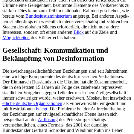
Ukraine eine Gelegenheit, bestimmte Ele­mente des Völkerrechts zu
stärken. Dies kann zum Teil im nationalen Rahmen geschehen, wie
bereits vom
Bundesjustiz­ministerium
angeregt. Bei anderen Aspek­
ten ist allerdings ein wesentlich intensive­rer Dialog mit zahlreichen
Staaten des glo­balen Südens erforderlich, die nicht nur andere
Interessen, sondern oft einen anderen
Blick
auf die Ziele und
Möglich­keiten
des Völkerrechts haben.
Gesellschaft: Kommunikation und
Bekämpfung von Desinformation
Die zwischengesellschaftlichen Beziehungen sind seit Jahrzehnten
eine wichtige Komponente des deutsch-russischen Ver­hält­nisses.
Der Einmarsch Russlands in die Ukraine hat die Zusammenarbeit,
die in den letzten 15 Jahren als Folge des zusehends repressiven
staatlichen Vorgehens gegen Teile der russischen Zivilgesellschaft
immer schwieriger wurde, weiter erschwert. Mos­kau hat inzwischen
etliche deutsche Orga­nisationen
als »unerwünscht« eingestuft und
mit Restriktionen
belegt
. Die Probleme bei der Aufrechterhaltung
der Beziehungen auf zivilgesellschaftlicher Ebene lassen sich
beispielhaft an der
Auflösung
des Petersburger Dialogs
veranschaulichen, eines For­mats, das 2001 der damalige
Bundeskanzler Gerhard Schröder und Wladimir Putin ins Leben