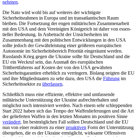
nehmen
.
Die Nato wird wohl bis auf weiteres der wichtigste
Sicherheitsrahmen in Europa und im transatlantischen Raum
bleiben. Die Fortsetzung der engen militärischen Zusammenarbeit
mit den USA und dem Vereinigten Königreich ist daher von essen­
tieller Bedeutung. In Anbetracht der Un­sicherheiten im
Zusammenhang mit den poli­tischen Entwicklungen in den USA
sollte jedoch der Gewährleistung einer grö­ßeren europäischen
Autonomie im Sicher­heitsbereich Priorität eingeräumt werden.
Russlands Krieg gegen die Ukraine sollte für Deutschland und die
EU ein Weckruf sein, das Ausmaß des europäischen
Trittbrettfahrens auf Kosten der von den USA gewährten
Sicherheitsgarantien erheblich zu verringern. Bislang neigten die EU
und ihre Mit­gliedstaaten zu sehr dazu, den USA die
Füh­rung
im
Sicherheitssektor zu
überlassen
.
Schließlich muss eine effiziente, effektive und umfassende
militärische Unterstützung der Ukraine aufrechterhalten und
möglichst noch intensiviert werden. Nach einem sehr schleppenden
Start 2022 haben sich das Tempo der Waffenlieferungen und die Art
der gelieferten Waffen in den letzten Mona­ten im positiven Sinne
verändert
. Im best­möglichen Fall sollten Deutschland und die EU
nun von einer reaktiven zu einer
pro­aktiven
Form der Unterstützung
übergehen, die es der Ukraine ermöglicht, wirksame Offensiven