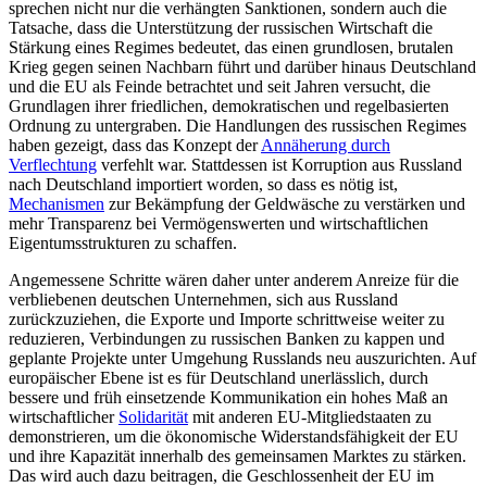
sprechen nicht nur die verhängten Sanktio­nen, sondern auch die
Tatsache, dass die Unterstützung der russischen Wirtschaft die
Stärkung eines Regimes bedeutet, das einen grundlosen, brutalen
Krieg gegen seinen Nachbarn führt und darüber hinaus Deutschland
und die EU als Feinde betrach­tet und seit Jahren versucht, die
Grund­lagen ihrer friedlichen, demokratischen und regelbasierten
Ordnung zu untergraben. Die Handlungen des russischen Regimes
haben gezeigt, dass das Konzept der
Annä­herung durch
Verflechtung
verfehlt war. Stattdessen ist Korruption aus Russland
nach Deutschland importiert worden, so dass es nötig ist,
Mechanismen
zur Bekämp­fung der Geldwäsche zu verstärken und
mehr Transparenz bei Vermögenswerten und wirtschaftlichen
Eigentumsstrukturen zu schaffen.
Angemessene Schritte wären daher unter anderem Anreize für die
verbliebenen deutschen Unternehmen, sich aus Russland
zurückzuziehen, die Exporte und Importe schrittweise weiter zu
reduzieren, Verbindungen zu russischen Banken zu kappen und
geplante Projekte unter Umgehung Russlands neu auszurichten. Auf
euro­päischer Ebene ist es für Deutschland un­erlässlich, durch
bessere und früh einsetzende Kommunikation ein hohes Maß an
wirtschaftlicher
Solidarität
mit anderen EU-Mitgliedstaaten zu
demonstrieren, um die ökonomische Widerstandsfähigkeit der EU
und ihre Kapazität innerhalb des gemeinsamen Marktes zu stärken.
Das wird auch dazu beitragen, die Geschlossenheit der EU im