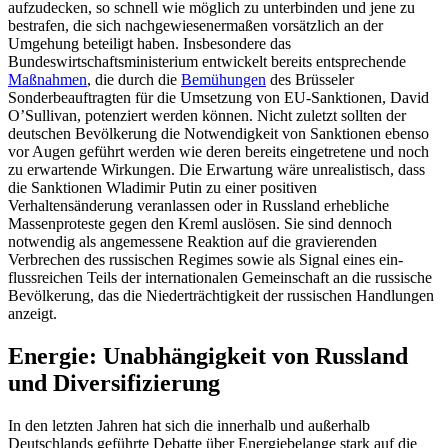
aufzudecken, so schnell wie möglich zu unterbinden und jene zu
bestrafen, die sich nachgewiesenermaßen vorsätzlich an der
Umgehung beteiligt haben. Insbesondere das
Bundeswirtschaftsministerium ent­wickelt bereits entsprechende
Maßnahmen
, die durch die
Bemühungen
des Brüsseler
Sonderbeauftragten für die Umsetzung von EU-Sanktionen, David
O’Sullivan, potenziert werden können. Nicht zuletzt sollten der
deutschen Bevölkerung die Notwendigkeit von Sanktionen ebenso
vor Augen geführt werden wie deren bereits eingetretene und noch
zu erwartende Wir­kungen. Die Erwartung wäre unrealistisch, dass
die Sanktionen Wladimir Putin zu einer posi­tiven
Verhaltensänderung veranlassen oder in Russland erhebliche
Massenproteste gegen den Kreml auslösen. Sie sind den­noch
notwendig als angemessene Reaktion auf die gravierenden
Verbrechen des rus­sischen Regimes sowie als Signal eines ein­
flussreichen Teils der internationalen Gemeinschaft an die russische
Bevölkerung, das die Niederträchtigkeit der russischen Handlungen
anzeigt.
Energie: Unabhängigkeit von Russland
und Diversifizierung
In den letzten Jahren hat sich die innerhalb und außerhalb
Deutschlands geführte Debatte über Energiebelange stark auf die