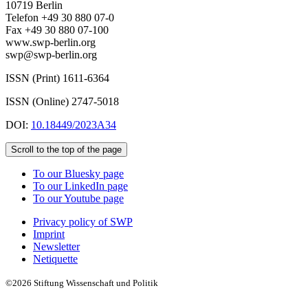
10719 Berlin
Telefon +49 30 880 07-0
Fax +49 30 880 07-100
www.swp-berlin.org
swp@swp-berlin.org
ISSN (Print) 1611
-
6364
ISSN (Online) 2747-5018
DOI:
10.18449/2023A34
Scroll to the top of the page
To our Bluesky page
To our LinkedIn page
To our Youtube page
Privacy policy of SWP
Imprint
Newsletter
Netiquette
©2026 Stiftung Wissenschaft und Politik