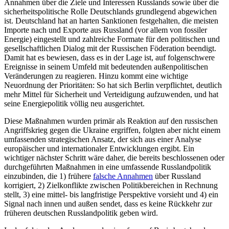
Annahmen über die Ziele und Interessen Russlands sowie über die
sicherheitspolitische Rolle Deutschlands grundlegend abgewichen
ist. Deutschland hat an harten Sanktionen festgehalten, die meisten
Importe nach und Exporte aus Russland (vor allem von fossiler
Energie) eingestellt und zahlreiche Formate für den politischen und
gesellschaftlichen Dialog mit der Russischen Föderation beendigt.
Damit hat es bewiesen, dass es in der Lage ist, auf folgenschwere
Ereignisse in seinem Umfeld mit bedeutenden außenpolitischen
Veränderungen zu reagieren. Hinzu kommt eine wichtige
Neuordnung der Prioritäten: So hat sich Berlin verpflichtet, deutlich
mehr Mittel für Sicherheit und Verteidigung auf­zuwenden, und hat
seine Energiepolitik völlig neu ausgerichtet.
Diese Maßnahmen wurden primär als Reaktion auf den russischen
Angriffskrieg gegen die Ukraine ergriffen, folgten aber nicht einem
umfassenden strategischen An­satz, der sich aus einer Analyse
europäischer und internationaler Entwicklungen ergibt. Ein
wichtiger nächster Schritt wäre daher, die bereits beschlossenen oder
durchgeführ­ten Maßnahmen in eine umfassende Russ­landpolitik
einzubinden, die 1) frühere
falsche Annahmen
über Russland
korrigiert, 2) Zielkonflikte zwischen Politikbereichen in Rechnung
stellt, 3) eine mittel- bis lang­fristige Perspektive vorsieht und 4) ein
Signal nach innen und außen sendet, dass es keine Rückkehr zur
früheren deutschen Russlandpolitik geben wird.