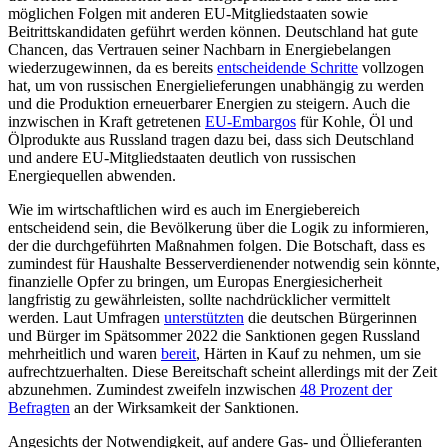
möglichen Fol­gen mit anderen EU-Mitgliedstaaten sowie
Beitrittskandidaten geführt werden können. Deutschland hat gute
Chancen, das Ver­trauen seiner Nachbarn in Energiebelangen
wiederzugewinnen, da es bereits
entschei­dende Schritte
vollzogen
hat, um von russi­schen Energielieferungen unabhängig zu werden
und die Produktion erneuerbarer Energien zu steigern. Auch die
inzwischen in Kraft getretenen
EU-Embargos
für Kohle, Öl und
Ölprodukte aus Russland tragen dazu bei, dass sich Deutschland
und andere EU-Mitgliedstaaten deutlich von russischen
Energiequellen abwenden.
Wie im wirtschaftlichen wird es auch im Energiebereich
entscheidend sein, die Bevölkerung über die Logik zu informieren,
der die durchgeführten Maßnahmen fol­gen. Die Botschaft, dass es
zumindest für Haushalte Besserverdienender notwendig sein könnte,
finanzielle Opfer zu bringen, um Europas Energiesicherheit
langfristig zu gewährleisten, sollte nachdrücklicher ver­mittelt
werden. Laut Umfragen
unterstützten
die deutschen Bürgerinnen
und Bürger im Spätsommer 2022 die Sanktionen gegen Russ­land
mehrheitlich und waren
bereit
, Härten in Kauf zu nehmen, um sie
aufrecht­zuerhalten. Diese Bereitschaft scheint aller­dings mit der Zeit
abzunehmen. Zumindest zweifeln inzwischen
48 Prozent der
Befrag­ten
an der Wirksamkeit der Sanktionen.
Angesichts der Notwendigkeit, auf an­dere Gas- und Öllieferanten