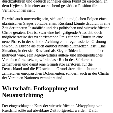
durchzuführen und dadurch schneller einen Punkt zu erreichen, an
dem Kyjiw sich in einer ausreichend gestärkten Position für
Verhandlungen sieht.
Es wird auch notwendig sein, sich auf die möglichen Folgen eines
ukrainischen Sieges vorzubereiten. Russland könnte dadurch in eine
Zeit der inneren Instabilität und des politischen und wirtschaftlichen
Chaos geraten. Das ist zwar eine beängstigende Aussicht, doch
mög­licherweise der zu ent­richtende Preis für den Eintritt in eine
neue Phase, in der sich die Achtung einer regel­basierten Ordnung
sowohl in Europa als auch darüber hinaus durchsetzen lässt. Eine
Situation, in der sich Russland als Sieger fühlen kann und daher
motiviert wäre, sein gegenwärtiges außen- und innenpolitisches
Verhalten fortzusetzen, würde das »Recht des Stärkeren«
zementieren und damit jene Grundsätze zerstören, für die
Deutschland und die EU stehen – Grundsätze, die nicht nur in
zahlreichen europäischen Dokumenten, sondern auch in der Charta
der Ver­einten Nationen verankert sind.
Wirtschaft: Entkopplung und
Neuausrichtung
Der eingeschlagene Kurs der wirtschaft­lichen Abkopplung von
Russland sollte auf absehbare Zeit fortgesetzt werden. Dafür