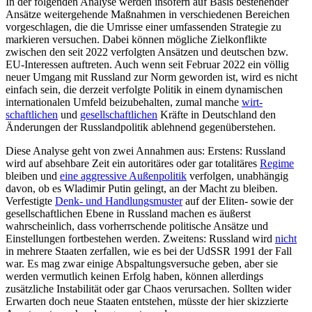
In der folgenden Analyse werden insofern auf Basis bestehender
Ansätze weiter­gehende Maßnahmen in verschiedenen Bereichen
vorgeschlagen, die die Umrisse einer umfassenden Strategie zu
markieren versuchen. Dabei können mögliche Ziel­konflikte
zwischen den seit 2022 verfolgten Ansätzen und deutschen bzw.
EU-Inter­essen auftreten. Auch wenn seit Februar 2022 ein völlig
neuer Umgang mit Russland zur Norm geworden ist, wird es nicht
ein­fach sein, die derzeit verfolgte Politik in einem dynamischen
internationalen Um­feld beizubehalten, zumal manche
wirt­
schaftlichen
und
gesellschaftlichen
Kräfte in Deutschland den
Änderungen der Russ­landpolitik ablehnend gegenüberstehen.
Diese Analyse geht von zwei Annahmen aus: Erstens: Russland
wird auf absehbare Zeit ein autoritäres oder gar totalitäres
Regime
bleiben und
eine aggressive Außen­politik
verfolgen, unabhängig
davon, ob es Wladimir Putin gelingt, an der Macht zu bleiben.
Verfestigte
Denk- und Handlungs­muster
auf der Eliten- sowie der
gesellschaft­lichen Ebene in Russland machen es äußerst
wahrscheinlich, dass vorherrschende poli­tische Ansätze und
Einstellungen fortbeste­hen werden. Zweitens: Russland wird
nicht
in mehrere Staaten zerfallen, wie es bei der UdSSR 1991 der Fall
war. Es mag zwar einige Abspaltungsversuche geben, aber sie
werden vermutlich keinen Erfolg haben, können allerdings
zusätzliche Instabilität oder gar Chaos verursachen. Sollten wider
Erwarten doch neue Staaten entstehen, müsste der hier skizzierte