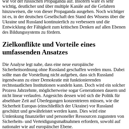
wie vor der russi­schen Propaganda auf. Insofern wäre es sehr
wichtig, deutlicher und über multiple Kanäle auf die Gefahren
hinzuweisen, die von dieser Propaganda ausgehen. Noch wichtiger
ist es, in der deutschen Gesellschaft den Stand des Wissens über die
Ukraine und Russland kontinuierlich zu verbessern und die
Entwicklung der Fähig­keit zum kritischen Denken auf allen Ebe­nen
des Bildungssystems zu fördern.
Zielkonflikte und Vorteile eines
umfassenden Ansatzes
Die Analyse legt nahe, dass eine neue euro­päische
Sicherheitsordnung ohne Russland geschaffen werden muss. Dabei
sollte man die Vorstellung nicht aufgeben, dass sich Russland
irgendwann zu einer Demokratie mit funktionierenden
rechtsstaatlichen Institutionen wandeln kann. Doch wird ein solcher
Prozess Jahrzehnte, möglicherweise sogar Generationen dauern und
nicht linear verlaufen. Angesichts dessen wird sich die Politik für
absehbare Zeit auf Überlegungen konzentrieren müssen, wie die
Sicherheit Europas (einschließlich der Ukraine) vor Russland
geschützt und gewährleistet wer­den kann. Dies wird eine
Umlenkung finan­zieller und personeller Ressourcen zugun­sten von
Sicherheits- und Verteidigungs­maßnahmen erfordern, sowohl auf
natio­naler wie auf europäischer Ebene.