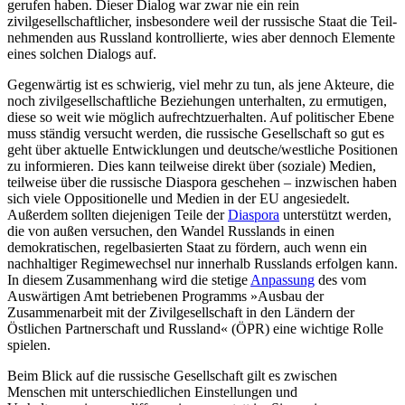
gerufen haben. Dieser Dialog war zwar nie ein rein
zivilgesellschaftlicher, ins­besondere weil der russische Staat die Teil­
nehmenden aus Russland kontrollierte, wies aber dennoch Elemente
eines solchen Dialogs auf.
Gegenwärtig ist es schwierig, viel mehr zu tun, als jene Akteure, die
noch zivil­gesellschaftliche Beziehungen unterhalten, zu ermutigen,
diese so weit wie möglich aufrechtzuerhalten. Auf politischer Ebene
muss ständig versucht werden, die russi­sche Gesellschaft so gut es
geht über ak­tuelle Entwicklungen und deutsche/west­liche Positionen
zu informieren. Dies kann teilweise direkt über (soziale) Medien,
teil­weise über die russische Diaspora geschehen – inzwischen haben
sich viele Oppo­sitionelle und Medien in der EU angesiedelt.
Außerdem sollten diejenigen Teile der
Dia­spora
unterstützt werden,
die von außen versuchen, den Wandel Russlands in einen
demokratischen, regelbasierten Staat zu för­dern, auch wenn ein
nachhaltiger Regimewechsel nur innerhalb Russlands erfolgen kann.
In diesem Zusammenhang wird die stetige
Anpassung
des vom
Auswärtigen Amt betriebenen Programms »Ausbau der
Zusammenarbeit mit der Zivilgesellschaft in den Ländern der
Östlichen Partnerschaft und Russland« (ÖPR) eine wichtige Rolle
spielen.
Beim Blick auf die russische Gesellschaft gilt es zwischen
Menschen mit unterschiedlichen Einstellungen und