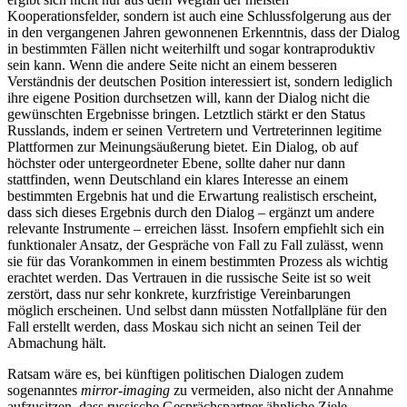
Kooperationsfelder, sondern ist auch eine Schlussfolgerung aus der
in den vergangenen Jahren gewonnenen Erkenntnis, dass der Dialog
in bestimmten Fällen nicht weiterhilft und sogar kontraproduktiv
sein kann. Wenn die andere Seite nicht an einem besseren
Verständnis der deutschen Position interessiert ist, sondern lediglich
ihre eigene Position durchsetzen will, kann der Dialog nicht die
gewünschten Ergeb­nisse bringen. Letztlich stärkt er den Status
Russlands, indem er seinen Vertretern und Vertreterinnen legitime
Plattformen zur Meinungsäußerung bietet. Ein Dialog, ob auf
höchster oder untergeordneter Ebene, sollte daher nur dann
stattfinden, wenn Deutschland ein klares Interesse an einem
bestimmten Ergebnis hat und die Erwartung realistisch erscheint,
dass sich dieses Ergebnis durch den Dialog – ergänzt um andere
relevante Instrumente – erreichen lässt. Insofern empfiehlt sich ein
funktio­naler Ansatz, der Gespräche von Fall zu Fall zulässt, wenn
sie für das Vorankommen in einem bestimmten Prozess als wichtig
er­achtet werden. Das Vertrauen in die russi­sche Seite ist so weit
zerstört, dass nur sehr konkrete, kurzfristige Vereinbarungen
möglich erscheinen. Und selbst dann müss­ten Notfallpläne für den
Fall erstellt wer­den, dass Moskau sich nicht an seinen Teil der
Abmachung hält.
Ratsam wäre es, bei künftigen politischen Dialogen zudem
sogenanntes
mirror-imaging
zu vermeiden, also nicht der Annahme
auf­zusitzen, dass russische Gesprächspartner ähnliche Ziele