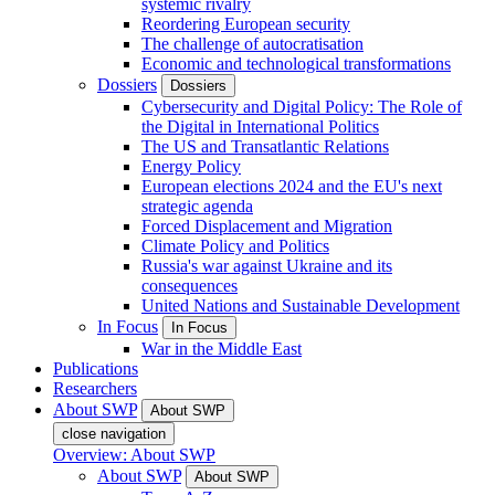
systemic rivalry
Reordering European security
The challenge of autocratisation
Economic and technological transformations
Dossiers
Dossiers
Cybersecurity and Digital Policy: The Role of
the Digital in International Politics
The US and Transatlantic Relations
Energy Policy
European elections 2024 and the EU's next
strategic agenda
Forced Displacement and Migration
Climate Policy and Politics
Russia's war against Ukraine and its
consequences
United Nations and Sustainable Development
In Focus
In Focus
War in the Middle East
Publications
Researchers
About SWP
About SWP
close navigation
Overview: About SWP
About SWP
About SWP