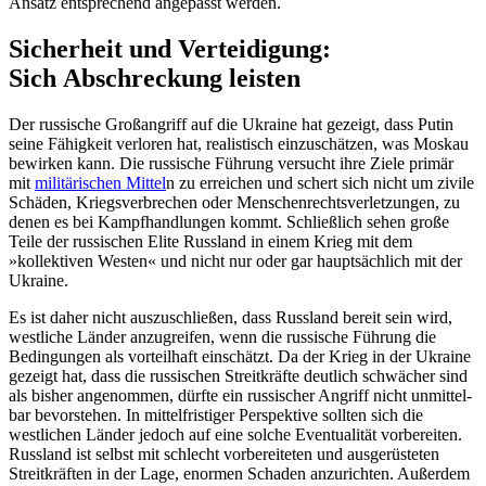
Ansatz entspre­chend angepasst werden.
Sicherheit und Verteidigung:
Sich Abschreckung leisten
Der russische Großangriff auf die Ukraine hat gezeigt, dass Putin
seine Fähigkeit ver­loren hat, realistisch einzuschätzen, was Moskau
bewirken kann. Die russische Füh­rung versucht ihre Ziele primär
mit
mili­tärischen Mittel
n
zu erreichen und schert sich nicht um zivile
Schäden, Kriegsverbrechen oder Menschenrechtsverletzungen, zu
denen es bei Kampfhandlungen kommt. Schließlich sehen große
Teile der russischen Elite Russland in einem Krieg mit dem
»kollektiven Westen« und nicht nur oder gar hauptsächlich mit der
Ukraine.
Es ist daher nicht auszuschließen, dass Russland bereit sein wird,
westliche Länder anzugreifen, wenn die russische Führung die
Bedingungen als vorteilhaft einschätzt. Da der Krieg in der Ukraine
gezeigt hat, dass die russischen Streitkräfte deutlich schwächer sind
als bisher angenommen, dürfte ein russischer Angriff nicht unmittel­
bar bevorstehen. In mittelfristiger Perspektive sollten sich die
westlichen Länder jedoch auf eine solche Eventualität vor­bereiten.
Russland ist selbst mit schlecht vorbereiteten und ausgerüsteten
Streitkräften in der Lage, enormen Schaden anzurichten. Außerdem