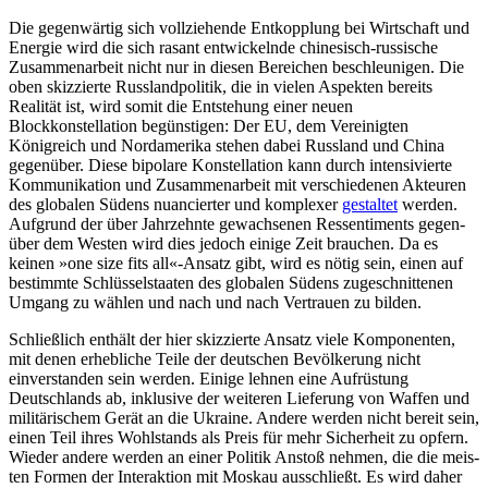
Die gegenwärtig sich vollziehende Entkopplung bei Wirtschaft und
Energie wird die sich rasant entwickelnde chinesisch-russische
Zusammenarbeit nicht nur in diesen Bereichen beschleunigen. Die
oben skizzierte Russlandpolitik, die in vielen Aspekten bereits
Realität ist, wird somit die Entstehung einer neuen
Blockkonstellation begünstigen: Der EU, dem Vereinigten
Königreich und Nordamerika stehen dabei Russland und China
gegenüber. Diese bi­polare Konstellation kann durch intensivierte
Kommunikation und Zusammen­arbeit mit verschiedenen Akteuren
des glo­balen Südens nuancierter und komplexer
gestaltet
werden.
Aufgrund der über Jahr­zehnte gewachsenen Ressentiments gegen­
über dem Westen wird dies jedoch einige Zeit brauchen. Da es
keinen »one size fits all«-Ansatz gibt, wird es nötig sein, einen auf
bestimmte Schlüsselstaaten des globalen Sü­dens zugeschnittenen
Umgang zu wählen und nach und nach Vertrauen zu bilden.
Schließlich enthält der hier skizzierte Ansatz viele Komponenten,
mit denen erhebliche Teile der deutschen Bevölkerung nicht
einverstanden sein werden. Einige lehnen eine Aufrüstung
Deutschlands ab, inklusive der weiteren Lieferung von Waf­fen und
militärischem Gerät an die Ukraine. Andere werden nicht bereit sein,
einen Teil ihres Wohlstands als Preis für mehr Sicher­heit zu opfern.
Wieder andere werden an einer Politik Anstoß nehmen, die die meis­
ten Formen der Interaktion mit Moskau ausschließt. Es wird daher