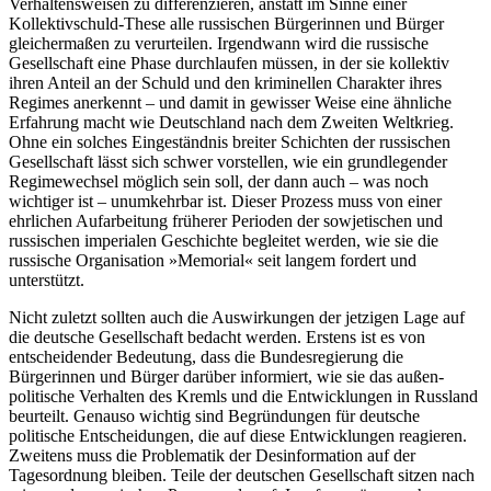
Verhaltensweisen zu differenzieren, anstatt im Sinne einer
Kollektivschuld-These alle russischen Bür­gerinnen und Bürger
gleichermaßen zu ver­urteilen. Irgendwann wird die russische
Gesellschaft eine Phase durchlaufen müs­sen, in der sie kollektiv
ihren Anteil an der Schuld und den kriminellen Charakter ihres
Regimes anerkennt – und damit in gewisser Weise eine ähnliche
Erfahrung macht wie Deutschland nach dem Zweiten Weltkrieg.
Ohne ein solches Eingeständnis breiter Schichten der russischen
Gesell­schaft lässt sich schwer vorstellen, wie ein grundlegender
Regimewechsel möglich sein soll, der dann auch – was noch
wichtiger ist – unumkehrbar ist. Dieser Prozess muss von einer
ehrlichen Aufarbeitung früherer Perioden der sowjetischen und
russischen imperialen Geschichte begleitet werden, wie sie die
russische Organisation »Memo­rial« seit langem fordert und
unterstützt.
Nicht zuletzt sollten auch die Auswirkungen der jetzigen Lage auf
die deutsche Gesellschaft bedacht werden. Erstens ist es von
entscheidender Bedeutung, dass die Bundesregierung die
Bürgerinnen und Bür­ger darüber informiert, wie sie das außen­
politische Verhalten des Kremls und die Ent­wicklungen in Russland
beurteilt. Genauso wichtig sind Begründungen für deutsche
politische Entscheidungen, die auf diese Entwicklungen reagieren.
Zweitens muss die Problematik der Desinformation auf der
Tagesordnung bleiben. Teile der deutschen Gesellschaft sitzen nach