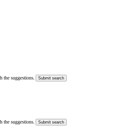
gh the suggestions.
Submit search
gh the suggestions.
Submit search