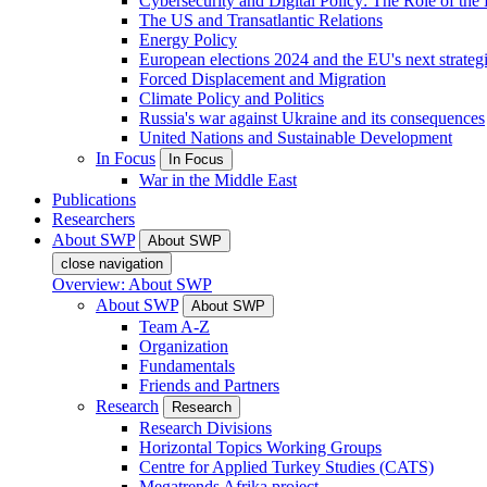
Cybersecurity and Digital Policy: The Role of the Di
The US and Transatlantic Relations
Energy Policy
European elections 2024 and the EU's next strateg
Forced Displacement and Migration
Climate Policy and Politics
Russia's war against Ukraine and its consequences
United Nations and Sustainable Development
In Focus
In Focus
War in the Middle East
Publications
Researchers
About SWP
About SWP
close navigation
Overview: About SWP
About SWP
About SWP
Team A-Z
Organization
Fundamentals
Friends and Partners
Research
Research
Research Divisions
Horizontal Topics Working Groups
Centre for Applied Turkey Studies (CATS)
Megatrends Afrika project