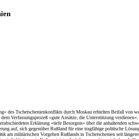
nien
g« des Tschetschenienkonflikts durch Moskau erhielten Beifall von wes
n dem Verfassungsprozeß »gute Ansätze, die Unterstützung verdienen«
rabschiedeten Erklärung »tiefe Besorgnis« über die anhaltenden schwe
ierung auf, sich gegenüber Rußland für eine tragfähige politische Lösu
ritik am militärischen Vorgehen Rußlands in Tschetschenien seit länge