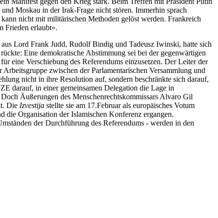
ein Manifest gegen den Krieg stark. Beim Treffen mit Präsident Putin
n und Moskau in der Irak-Frage nicht stören. Immerhin sprach
, kann nicht mit militärischen Methoden gelöst werden. Frankreich
m Frieden erlaubt«.
 aus Lord Frank Judd, Rudolf Bindig und Tadeusz Iwinski, hatte sich
 rückte: Eine demokratische Abstimmung sei bei der gegenwärtigen
 für eine Verschiebung des Referendums einzusetzen. Der Leiter der
 der Arbeitsgruppe zwischen der Parlamentarischen Versammlung und
ng nicht in ihre Resolution auf, sondern beschränkte sich darauf,
ZE darauf, in einer gemeinsamen Delegation die Lage in
n. Doch Äußerungen des Menschenrechtskommissars Alvaro Gil
ßt. Die
Izvestija
stellte sie am 17.Februar als europäisches Votum
 die Organisation der Islamischen Konferenz ergangen.
m Umständen der Durchführung des Referendums - werden in den