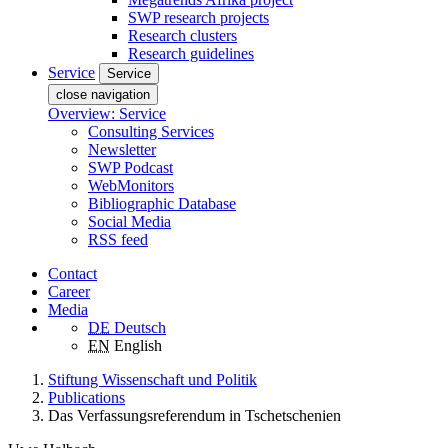
SWP research projects
Research clusters
Research guidelines
Service
Service
close navigation
Overview: Service
Consulting Services
Newsletter
SWP Podcast
WebMonitors
Bibliographic Database
Social Media
RSS feed
Contact
Career
Media
DE
Deutsch
EN
English
Stiftung Wissenschaft und Politik
Publications
Das Verfassungsreferendum in Tschetschenien