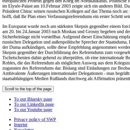
europäischen Protests gegen den Krieg im Nordkaukasus. Politische P
im Elysée-Palast am 10.Februar 2003 zeigte sich ein anderes Bild. D
Präsident Chirac seinen russischen Kollegen auf das Thema noch an: »
hofft, daß Ihr Plan eines Verfassungsreferendums ein erster Schritt s
Im Europarat wurde noch am stärksten Skepsis gegenüber einem forci
am 20. bis 24.Januar 2003 nach Moskau und Grosny begeben und dem E
Sicherheitslage nicht vorstellbar. Aufgrund dieser Einschätzung emp
russischen Delegation und außenpolitische Sprecher der Staatsduma,
der Duma aufkündigen, sollte diese Empfehlung angenommen werden. 
Skepsis gegenüber der Durchführung des Referendums zum vorgesehen
Tschetschenien dahin gehend zu überprüfen, ob eine international
Robles, die das Referendum als möglichen Ausweg aus dem Kriegszust
zugunsten des Referendums dar. Bislang sind Einladungen zur Beoba
Ambivalente Äußerungen internationaler Delegationen - man begrüßt
staatsabhängigen Medien Rußlands durchweg als Affirmation präsenti
Scroll to the top of the page
To our Bluesky page
To our LinkedIn page
To our Youtube page
Privacy policy of SWP
Imprint
Newsletter