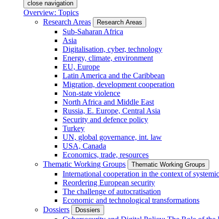
close navigation
Overview: Topics
Research Areas
Research Areas
Sub-Saharan Africa
Asia
Digitalisation, cyber, technology
Energy, climate, environment
EU, Europe
Latin America and the Caribbean
Migration, development cooperation
Non-state violence
North Africa and Middle East
Russia, E. Europe, Central Asia
Security and defence policy
Turkey
UN, global governance, int. law
USA, Canada
Economics, trade, resources
Thematic Working Groups
Thematic Working Groups
International cooperation in the context of systemic
Reordering European security
The challenge of autocratisation
Economic and technological transformations
Dossiers
Dossiers