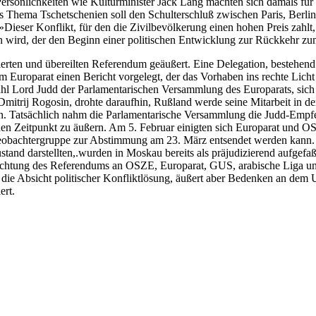
ersönlichkeiten wie Kulturminister Jack Lang machten sich damals für 
as Thema Tschetschenien soll den Schulterschluß zwischen Paris, Berli
Dieser Konflikt, für den die Zivilbevölkerung einen hohen Preis zahlt
ein wird, der den Beginn einer politischen Entwicklung zur Rückkehr zu
erten und übereilten Referendum geäußert. Eine Delegation, bestehend
uroparat einen Bericht vorgelegt, der das Vorhaben ins rechte Licht
fahl Lord Judd der Parlamentarischen Versammlung des Europarats, sich
 Dmitrij Rogosin, drohte daraufhin, Rußland werde seine Mitarbeit in
Tatsächlich nahm die Parlamentarische Versammlung die Judd-Empfehlu
 Zeitpunkt zu äußern. Am 5. Februar einigten sich Europarat und OS
e Beobachtergruppe zur Abstimmung am 23. März entsendet werden kan
and darstellten,.wurden in Moskau bereits als präjudizierend aufgefa
chtung des Referendums an OSZE, Europarat, GUS, arabische Liga und
 die Absicht politischer Konfliktlösung, äußert aber Bedenken an de
ert.