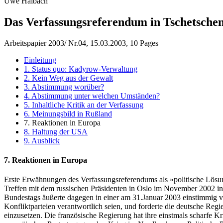
Uwe Halbach
Das Verfassungsreferendum in Tschetsche
Arbeitspapier 2003/ Nr.04, 15.03.2003, 10 Pages
Einleitung
1. Status quo: Kadyrow-Verwaltung
2. Kein Weg aus der Gewalt
3. Abstimmung worüber?
4. Abstimmung unter welchen Umständen?
5. Inhaltliche Kritik an der Verfassung
6. Meinungsbild in Rußland
7. Reaktionen in Europa
8. Haltung der USA
9. Ausblick
7. Reaktionen in Europa
Erste Erwähnungen des Verfassungsreferendums als »politische Lösun
Treffen mit dem russischen Präsidenten in Oslo im November 2002 i
Bundestags äußerte dagegen in einer am 31.Januar 2003 einstimmig ve
Konfliktparteien verantwortlich seien, und forderte die deutsche Reg
einzusetzen. Die französische Regierung hat ihre einstmals scharfe K