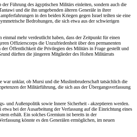
 der Führung des ägyptischen Militärs einleiten, sondern auch die
 Tantawi und die ihn umgebenden älteren Generäle in ihrer
mpferfahrungen in den beiden Kriegen gegen Israel teilten sie eine
Asymmetrische Bedrohungen, die sich etwa aus der schwierigen
 einmal mehr verdeutlicht haben, dass der Zeitpunkt für einen
eren Offizierscorps die Unzufriedenheit über den permanenten
er Öffentlichkeit die Privilegien des Militärs in Frage gestellt und
 Grund dürften die jüngeren Mitglieder des Hohen Militärrats
 war unklar, ob Mursi und die Muslimbruderschaft tatsächlich die
petenzen der Militärführung, die sich aus der Übergangsverfassung
s- und Außenpolitik sowie Innere Sicherheit - akzeptieren werden.
si etwa bei der Ausarbeitung der Verfassung auf die Einrichtung eines
tem erhält. Ein solches Gremium ist bereits in der
 Verfassung könnte es den Generälen ermöglichen, im neuen