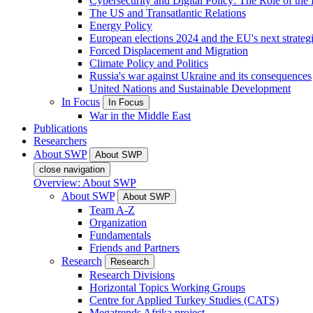
Cybersecurity and Digital Policy: The Role of the Di
The US and Transatlantic Relations
Energy Policy
European elections 2024 and the EU's next strateg
Forced Displacement and Migration
Climate Policy and Politics
Russia's war against Ukraine and its consequences
United Nations and Sustainable Development
In Focus
In Focus
War in the Middle East
Publications
Researchers
About SWP
About SWP
close navigation
Overview: About SWP
About SWP
About SWP
Team A-Z
Organization
Fundamentals
Friends and Partners
Research
Research
Research Divisions
Horizontal Topics Working Groups
Centre for Applied Turkey Studies (CATS)
Megatrends Afrika project