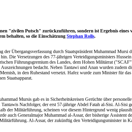
inen "zivilen Putsch" zurückzuführen, sondern ist Ergebnis eines
tem behalten, so die Einschätzung
Stephan Rolls
.
der Übergangsverfassung durch Staatspräsident Muhammad Mursi deute
g hin. Die Versetzungen des 77-jährigen Verteidigungsministers Huss
ärischen Führungsgremium des Landes, dem Hohen Militärrat ("SCAF")
hen Auszeichnungen bedacht. Neben Tantawi und Anan wurden zudem die
emish, in den Ruhestand versetzt. Hafez wurde zum Minister für das 
en Staatsapparat.
uhammad Mursis gab es in Sicherheitskreisen Gerüchte über personelle 
Tantawis Nachfolger, der erst 57-jährige Abdel Fatah al-Sisi. Al-Sisi g
alb der Militärführung, scheinen vor diesem Hintergrund wenig plausi
 wurde auch Generalmajor Muhammad al-Assar, der bisherige Assistent d
r Militärführung. Al-Assar, der zukünftig den Verteidigungsminister in 