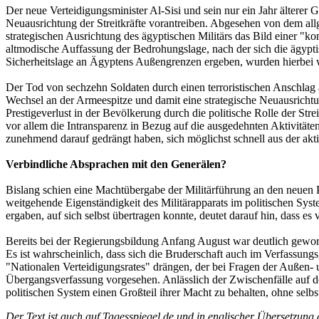
Der neue Verteidigungsminister Al-Sisi und sein nur ein Jahr älterer
Neuausrichtung der Streitkräfte vorantreiben. Abgesehen von dem all
strategischen Ausrichtung des ägyptischen Militärs das Bild einer "
altmodische Auffassung der Bedrohungslage, nach der sich die ägypt
Sicherheitslage an Ägyptens Außengrenzen ergeben, wurden hierbei 
Der Tod von sechzehn Soldaten durch einen terroristischen Anschlag a
Wechsel an der Armeespitze und damit eine strategische Neuausricht
Prestigeverlust in der Bevölkerung durch die politische Rolle der Stre
vor allem die Intransparenz in Bezug auf die ausgedehnten Aktivitäten
zunehmend darauf gedrängt haben, sich möglichst schnell aus der akt
Verbindliche Absprachen mit den Generälen?
Bislang schien eine Machtübergabe der Militärführung an den neuen P
weitgehende Eigenständigkeit des Militärapparats im politischen Sy
ergaben, auf sich selbst übertragen konnte, deutet darauf hin, dass 
Bereits bei der Regierungsbildung Anfang August war deutlich geword
Es ist wahrscheinlich, dass sich die Bruderschaft auch im Verfassungs
"Nationalen Verteidigungsrates" drängen, der bei Fragen der Außen- un
Übergangsverfassung vorgesehen. Anlässlich der Zwischenfälle auf d
politischen System einen Großteil ihrer Macht zu behalten, ohne selb
Der Text ist auch
auf Tagesspiegel.de und in englischer Übersetzung