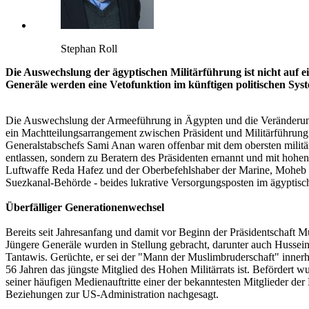
Stephan Roll
Die Auswechslung der ägyptischen Militärführung ist nicht auf e
Generäle werden eine Vetofunktion im künftigen politischen Sys
Die Auswechslung der Armeeführung in Ägypten und die Veränderung 
ein Machtteilungsarrangement zwischen Präsident und Militärführun
Generalstabschefs Sami Anan waren offenbar mit dem obersten milit
entlassen, sondern zu Beratern des Präsidenten ernannt und mit ho
Luftwaffe Reda Hafez und der Oberbefehlshaber der Marine, Moheb M
Suezkanal-Behörde - beides lukrative Versorgungsposten im ägyptisch
Überfälliger Generationenwechsel
Bereits seit Jahresanfang und damit vor Beginn der Präsidentschaft M
Jüngere Generäle wurden in Stellung gebracht, darunter auch Hussein 
Tantawis. Gerüchte, er sei der "Mann der Muslimbruderschaft" innerh
56 Jahren das jüngste Mitglied des Hohen Militärrats ist. Befördert
seiner häufigen Medienauftritte einer der bekanntesten Mitglieder de
Beziehungen zur US-Administration nachgesagt.