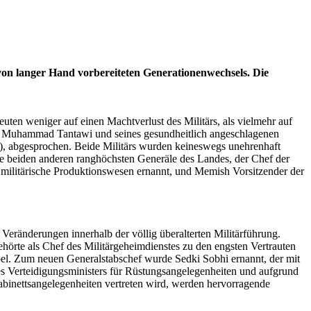
 von langer Hand vorbereiteten Generationenwechsels. Die
n weniger auf einen Machtverlust des Militärs, als vielmehr auf
ein Muhammad Tantawi und seines gesundheitlich angeschlagenen
, abgesprochen. Beide Militärs wurden keineswegs unehrenhaft
 beiden anderen ranghöchsten Generäle des Landes, der Chef der
militärische Produktionswesen ernannt, und Memish Vorsitzender der
Veränderungen innerhalb der völlig überalterten Militärführung.
ehörte als Chef des Militärgeheimdienstes zu den engsten Vertrauten
bel. Zum neuen Generalstabschef wurde Sedki Sobhi ernannt, der mit
es Verteidigungsministers für Rüstungsangelegenheiten und aufgrund
Kabinettsangelegenheiten vertreten wird, werden hervorragende