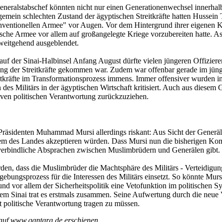
 Generalstabschef könnten nicht nur einen Generationenwechsel innerhalb
gemein schlechten Zustand der ägyptischen Streitkräfte hatten Hussein
konventionellen Armee" vor Augen. Vor dem Hintergrund ihrer eigenen Ka
ische Armee vor allem auf großangelegte Kriege vorzubereiten hatte. 
weitgehend ausgeblendet.
uf der Sinai-Halbinsel Anfang August dürfte vielen jüngeren Offizieren
ung der Streitkräfte gekommen war. Zudem war offenbar gerade im jüng
itkräfte im Transformationsprozess immens. Immer offensiver wurden in d
 des Militärs in der ägyptischen Wirtschaft kritisiert. Auch aus diesem
iven politischen Verantwortung zurückzuziehen.
räsidenten Muhammad Mursi allerdings riskant: Aus Sicht der Generäle
stem des Landes akzeptieren würden. Dass Mursi nun die bisherigen Kom
es verbindliche Absprachen zwischen Muslimbrüdern und Generälen gibt.
en, dass die Muslimbrüder die Machtsphäre des Militärs - Verteidigung
gebungsprozess für die Interessen des Militärs einsetzt. So könnte Mur
d vor allem der Sicherheitspolitik eine Vetofunktion im politischen Sys
em Sinai trat es erstmals zusammen. Seine Aufwertung durch die neue
st politische Verantwortung tragen zu müssen.
 auf www.qantara.de erschienen
.