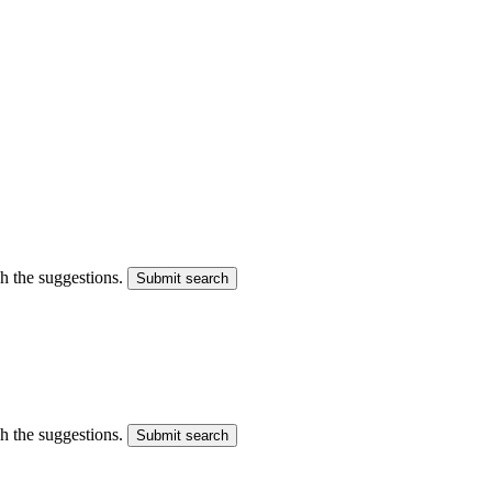
gh the suggestions.
Submit search
gh the suggestions.
Submit search