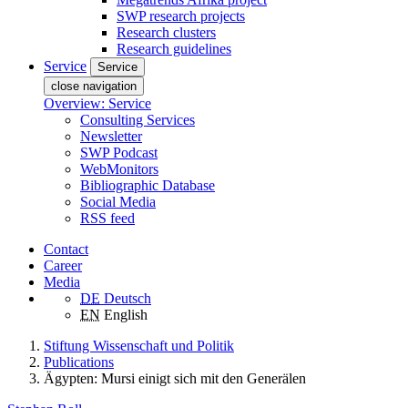
SWP research projects
Research clusters
Research guidelines
Service
Service
close navigation
Overview: Service
Consulting Services
Newsletter
SWP Podcast
WebMonitors
Bibliographic Database
Social Media
RSS feed
Contact
Career
Media
DE
Deutsch
EN
English
Stiftung Wissenschaft und Politik
Publications
Ägypten: Mursi einigt sich mit den Generälen