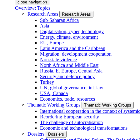
close navigation
Overview: Topics
Research Areas
Research Areas
Sub-Saharan Africa
Asia
Digitalisation, cyber, technology
Energy, climate, environment
EU, Europe
Latin America and the Caribbean
Migration, development cooperation
Non-state violence
North Africa and Middle East
Russia, E. Europe, Central Asia
Security and defence policy
Turkey
UN, global governance, int. law
USA, Canada
Economics, trade, resources
Thematic Working Groups
Thematic Working Groups
International cooperation in the context of systemic
Reordering European security
The challenge of autocratisation
Economic and technological transformations
Dossiers
Dossiers