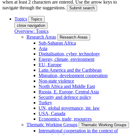
when at least 2 characters are entered. Use the arrow keys to
navigate through the suggestions.
Submit search
Topics
Topics
close navigation
Overview: Topics
Research Areas
Research Areas
Sub-Saharan Africa
Asia
Digitalisation, cyber, technology
Energy, climate, environment
EU, Europe
Latin America and the Caribbean
Migration, development cooperation
Non-state violence
North Africa and Middle East
Russia, E. Europe, Central Asia
Security and defence policy
Turkey
UN, global governance, int. law
USA, Canada
Economics, trade, resources
Thematic Working Groups
Thematic Working Groups
International cooperation in the context of