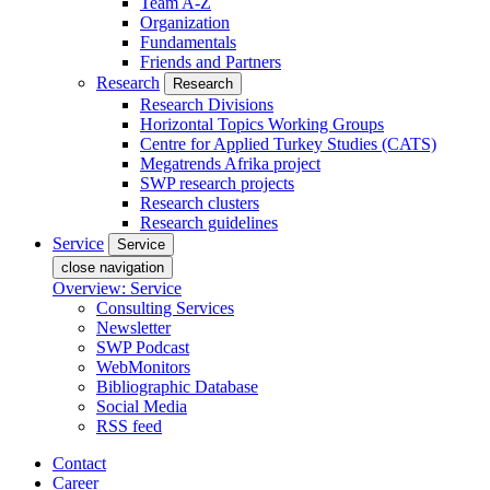
Team A-Z
Organization
Fundamentals
Friends and Partners
Research
Research
Research Divisions
Horizontal Topics Working Groups
Centre for Applied Turkey Studies (CATS)
Megatrends Afrika project
SWP research projects
Research clusters
Research guidelines
Service
Service
close navigation
Overview: Service
Consulting Services
Newsletter
SWP Podcast
WebMonitors
Bibliographic Database
Social Media
RSS feed
Contact
Career