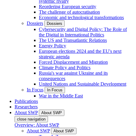
systemic rivalry
Reordering European security
The challenge of autocratisation
Economic and technological transformations
Dossiers
Dossiers
Cybersecurity and Digital Policy: The Role of
the Digital in International Politics
The US and Transatlantic Relations
Energy Policy
European elections 2024 and the EU's next
strategic agenda
Forced Displacement and Migration
Climate Policy and Politics
Russia's war against Ukraine and its
consequences
United Nations and Sustainable Development
In Focus
In Focus
War in the Middle East
Publications
Researchers
About SWP
About SWP
close navigation
Overview: About SWP
About SWP
About SWP