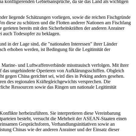
a konfligierenden Gebietsansprüche, da sie das Land als wichtigen
der liegende Schätzungen vorliegen, sowie die reichen Fischgründe
 Um diese zu schützen und die Flotten anderer Nationen am Fischfang
 gerieten bereits mit den Sicherheitskräften der anderen Anrainer
ei auch Todesopfer zu beklagen.
d in der Lage sind, die "nationalen Interessen" ihrer Länder
sch erhoben werden, ist Bedingung für die Legitimität der
 Marine- und Luftwaffenverbände misstrauisch verfolgen. Mit ihrer
f das ungehinderte Operieren von Aufklärungsschiffen. Obgleich
 gegen China gerichtet sei, wird dies in Peking anders gesehen.
en des regionalen Kräftegleichgewichts versprechen. Die
rliche Ressourcen sowie das Ringen um nationale Legitimität
nflikte herbeizuführen. Sie interpretieren diese Vereinbarung
ktparteien besteht, versucht die Mehrheit der ASEAN-Staaten einen
meinsamen Gesprächsforen, Verhandlungsinitiativen sowie an
rüstung Chinas wie der anderen Anrainer und der Einsatz dieser