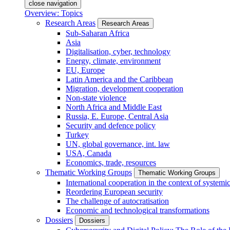
close navigation
Overview: Topics
Research Areas
Research Areas
Sub-Saharan Africa
Asia
Digitalisation, cyber, technology
Energy, climate, environment
EU, Europe
Latin America and the Caribbean
Migration, development cooperation
Non-state violence
North Africa and Middle East
Russia, E. Europe, Central Asia
Security and defence policy
Turkey
UN, global governance, int. law
USA, Canada
Economics, trade, resources
Thematic Working Groups
Thematic Working Groups
International cooperation in the context of systemic
Reordering European security
The challenge of autocratisation
Economic and technological transformations
Dossiers
Dossiers