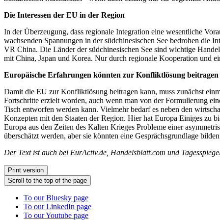
Die Interessen der EU in der Region
In der Überzeugung, dass regionale Integration eine wesentliche Voraus
wachsenden Spannungen in der südchinesischen See bedrohen die Integ
VR China. Die Länder der südchinesischen See sind wichtige Handelsp
mit China, Japan und Korea. Nur durch regionale Kooperation und ein
Europäische Erfahrungen könnten zur Konfliktlösung beitragen
Damit die EU zur Konfliktlösung beitragen kann, muss zunächst einma
Fortschritte erzielt worden, auch wenn man von der Formulierung einer
Tisch entworfen werden kann. Vielmehr bedarf es neben den wirtschaf
Konzepten mit den Staaten der Region. Hier hat Europa Einiges zu b
Europa aus den Zeiten des Kalten Krieges Probleme einer asymmetris
überschätzt werden, aber sie könnten eine Gesprächsgrundlage bilden.
Der Text ist auch bei EurActiv.de, Handelsblatt.com und Tagesspiege
Print version
Scroll to the top of the page
To our Bluesky page
To our LinkedIn page
To our Youtube page