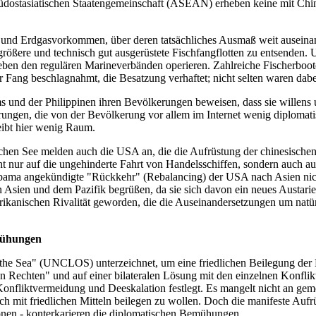
südostasiatischen Staatengemeinschaft (ASEAN) erheben keine mit Chin
- und Erdgasvorkommen, über deren tatsächliches Ausmaß weit auseinan
 größere und technisch gut ausgerüstete Fischfangflotten zu entsenden.
neben den regulären Marineverbänden operieren. Zahlreiche Fischerboote
 Fang beschlagnahmt, die Besatzung verhaftet; nicht selten waren dab
nd der Philippinen ihren Bevölkerungen beweisen, dass sie willens un
erungen, die von der Bevölkerung vor allem im Internet wenig diplomati
ibt hier wenig Raum.
schen See melden auch die USA an, die die Aufrüstung der chinesischen
 nur auf die ungehinderte Fahrt von Handelsschiffen, sondern auch au
Obama angekündigte "Rückkehr" (Rebalancing) der USA nach Asien nicht
ien und dem Pazifik begrüßen, da sie sich davon ein neues Austarier
rikanischen Rivalität geworden, die die Auseinandersetzungen um natü
emühungen
he Sea" (UNCLOS) unterzeichnet, um eine friedlichen Beilegung der Ko
en Rechten" und auf einer bilateralen Lösung mit den einzelnen Konfli
onfliktvermeidung und Deeskalation festlegt. Es mangelt nicht an ge
ich mit friedlichen Mitteln beilegen zu wollen. Doch die manifeste Auf
ionen - konterkarieren die diplomatischen Bemühungen.