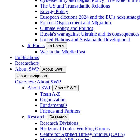
Cybersecurity and Digital Policy: The Role of the Di
The US and Transatlantic Relations
Energy Policy
European elections 2024 and the EU's next strateg
Forced Displacement and Migration
Climate Policy and Politics
Russia's war against Ukraine and its consequences
United Nations and Sustainable Development
In Focus
In Focus
War in the Middle East
Publications
Researchers
About SWP
About SWP
close navigation
Overview: About SWP
About SWP
About SWP
Team A-Z
Organization
Fundamentals
Friends and Partners
Research
Research
Research Divisions
Horizontal Topics Working Groups
Centre for Applied Turkey Studies (CATS)
Megatrends Afrika project