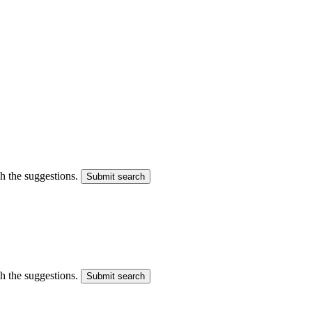
gh the suggestions.
Submit search
gh the suggestions.
Submit search