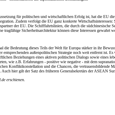
setzung für politischen und wirtschaftlichen Erfolg ist, hat die EU die
ration. Zudem verfolgt die EU ganz konkrete Wirtschaftsinteressen: Si
artner der EU. Die Schifffahrtslinien, die durch die südchinesische S
e tragfähige Sicherheitsarchitektur können diese Interessen gewahrt w
l die Bedeutung dieses Teils der Welt für Europa stärker in ihr Bewus
 entsprechenden außenpolitischen Strategie noch weit entfernt ist. Es 
tlichen Beziehungen eines aktiven politischen Dialogs sowie eines le
ieten, wie z.B. Erfahrungen - positive wie negative - mit dem supran
chen Konfliktkonstellation und die Chancen, die vertrauensbildende M
 Auch hier gilt der Satz des früheren Generalsekretärs der ASEAN Surin
l.de erschienen.