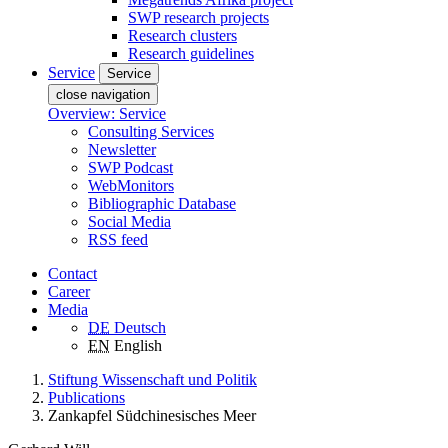
SWP research projects
Research clusters
Research guidelines
Service
Service
close navigation
Overview: Service
Consulting Services
Newsletter
SWP Podcast
WebMonitors
Bibliographic Database
Social Media
RSS feed
Contact
Career
Media
DE
Deutsch
EN
English
Stiftung Wissenschaft und Politik
Publications
Zankapfel Südchinesisches Meer