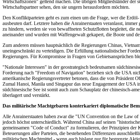
Wirtschaftszonen" geltend machen. Die übrigen Mitgliedsländer der 
Wirtschaftspartner sehen, den sie ungern herausfordern möchten.
Den Konfliktparteien geht es zum einen um die Frage, wer die Erdöl
ausbeuten darf. Letztere haben die Anrainerstaaten veranlasst, immer
zu hindern, werden sie von bewaffneten Schutzflotten begleitet, die 
aneinander und wurden mit Waffengewalt gekapert, die Boote und der
Zum anderen müssen hauptsächlich die Regierungen Chinas, Vietnams u
uneingeschränkt zu verteidigen. Die Erfüllung nationalistischer Ford
Regierungen. Für Kompromisse in Fragen von Gebietsansprüchen ble
"Nationale Interessen" in der geostrategisch bedeutsamen südchinesi
Forderung nach "Freedom of Navigation" beziehen sich die USA nicht
amerikanische Regierungsvertreter betonen, dass die von Präsident 
Zumal Hanoi, Manila und Singapur das neue Engagement der USA in As
südchinesische See ist somit auch zum Schauplatz der chinesisch-ame
überlagert und verstärkt.
Das militärische Machtgebaren konterkariert diplomatische B
Alle Anrainerstaaten haben zwar die "UN Convention on the Law of t
jedoch höchst unterschiedlich. Während China auf seinen "historisch
gemeinsamen "Code of Conduct" zu formulieren, der Prinzipien der K
Beteuerungen aller Parteien, die bestehenden Differenzen ausschließl
militärischen Machtmittel - wenn auch bislang nur für begrenzte Akt