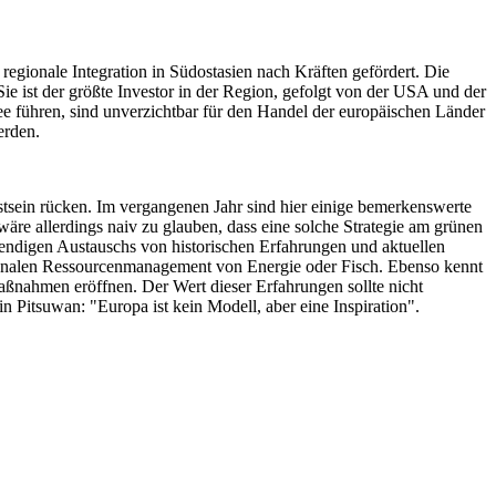
 regionale Integration in Südostasien nach Kräften gefördert. Die
e ist der größte Investor in der Region, gefolgt von der USA und der
ee führen, sind unverzichtbar für den Handel der europäischen Länder
erden.
stsein rücken. Im vergangenen Jahr sind hier einige bemerkenswerte
wäre allerdings naiv zu glauben, dass eine solche Strategie am grünen
bendigen Austauschs von historischen Erfahrungen und aktuellen
ationalen Ressourcenmanagement von Energie oder Fisch. Ebenso kennt
aßnahmen eröffnen. Der Wert dieser Erfahrungen sollte nicht
 Pitsuwan: "Europa ist kein Modell, aber eine Inspiration".