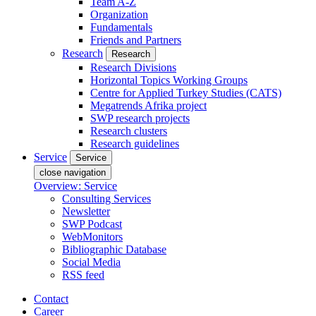
Team A-Z
Organization
Fundamentals
Friends and Partners
Research
Research
Research Divisions
Horizontal Topics Working Groups
Centre for Applied Turkey Studies (CATS)
Megatrends Afrika project
SWP research projects
Research clusters
Research guidelines
Service
Service
close navigation
Overview: Service
Consulting Services
Newsletter
SWP Podcast
WebMonitors
Bibliographic Database
Social Media
RSS feed
Contact
Career