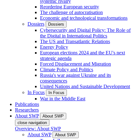
systemic rivalry
Reordering European security
The challenge of autocratisation
Economic and technological transformations
Dossiers
Dossiers
Cybersecurity and Digital Policy: The Role of
the Digital in International Politics
The US and Transatlantic Relations
Energy Policy
European elections 2024 and the EU's next
strategic agenda
Forced Displacement and Migration
Climate Policy and Politics
Russia's war against Ukraine and its
consequences
United Nations and Sustainable Development
In Focus
In Focus
War in the Middle East
Publications
Researchers
About SWP
About SWP
close navigation
Overview: About SWP
About SWP
About SWP