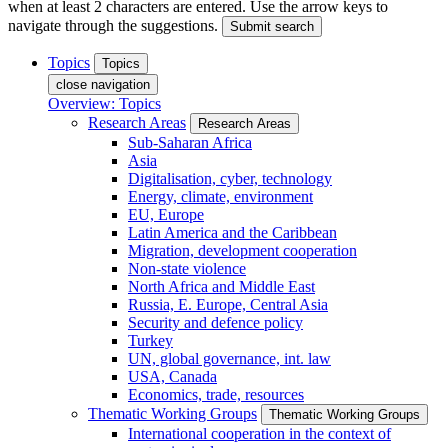
when at least 2 characters are entered. Use the arrow keys to
navigate through the suggestions.
Submit search
Topics
Topics
close navigation
Overview: Topics
Research Areas
Research Areas
Sub-Saharan Africa
Asia
Digitalisation, cyber, technology
Energy, climate, environment
EU, Europe
Latin America and the Caribbean
Migration, development cooperation
Non-state violence
North Africa and Middle East
Russia, E. Europe, Central Asia
Security and defence policy
Turkey
UN, global governance, int. law
USA, Canada
Economics, trade, resources
Thematic Working Groups
Thematic Working Groups
International cooperation in the context of