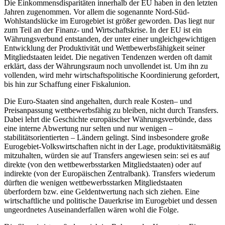
Die Einkommensdisparitäten innerhalb der EU haben in den letzten
Jahren zugenommen. Vor allem die sogenannte Nord-Süd-
Wohlstandslücke im Eurogebiet ist größer geworden. Das liegt nur
zum Teil an der Finanz- und Wirtschaftskrise. In der EU ist ein
Währungsverbund entstanden, der unter einer ungleichgewichtigen
Entwicklung der Produktivität und Wettbewerbsfähigkeit seiner
Mitgliedstaaten leidet. Die negativen Tendenzen werden oft damit
erklärt, dass der Währungsraum noch unvollendet ist. Um ihn zu
vollenden, wird mehr wirtschaftspolitische Koordinierung gefordert,
bis hin zur Schaffung einer Fiskalunion.
Die Euro-Staaten sind angehalten, durch reale Kosten– und
Preisanpassung wettbewerbsfähig zu bleiben, nicht durch Transfers.
Dabei lehrt die Geschichte europäischer Währungsverbünde, dass
eine interne Abwertung nur selten und nur wenigen –
stabilitätsorientierten – Ländern gelingt. Sind insbesondere große
Eurogebiet-Volkswirtschaften nicht in der Lage, produktivitätsmäßig
mitzuhalten, würden sie auf Transfers angewiesen sein: sei es auf
direkte (von den wettbewerbsstarken Mitgliedstaaten) oder auf
indirekte (von der Europäischen Zentralbank). Transfers wiederum
dürften die wenigen wettbewerbsstarken Mitgliedstaaten
überfordern bzw. eine Geldentwertung nach sich ziehen. Eine
wirtschaftliche und politische Dauerkrise im Eurogebiet und dessen
ungeordnetes Auseinanderfallen wären wohl die Folge.