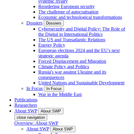
systemic rivalry
Reordering European security
The challenge of autocratisation
Economic and technological transformations
Dossiers
Dossiers
Cybersecurity and Digital Policy: The Role of
the Digital in International Politics
The US and Transatlantic Relations
Energy Policy
European elections 2024 and the EU's next
strategic agenda
Forced Displacement and Migration
Climate Policy and Politics
Russia's war against Ukraine and its
consequences
United Nations and Sustainable Development
In Focus
In Focus
War in the Middle East
Publications
Researchers
About SWP
About SWP
close navigation
Overview: About SWP
About SWP
About SWP