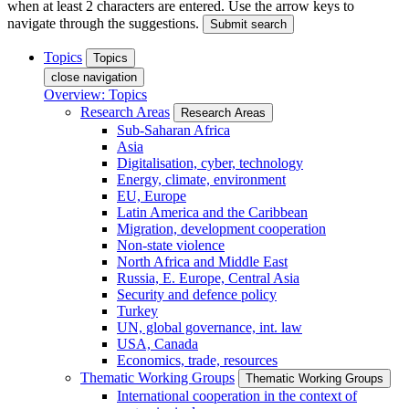
when at least 2 characters are entered. Use the arrow keys to
navigate through the suggestions.
Submit search
Topics
Topics
close navigation
Overview: Topics
Research Areas
Research Areas
Sub-Saharan Africa
Asia
Digitalisation, cyber, technology
Energy, climate, environment
EU, Europe
Latin America and the Caribbean
Migration, development cooperation
Non-state violence
North Africa and Middle East
Russia, E. Europe, Central Asia
Security and defence policy
Turkey
UN, global governance, int. law
USA, Canada
Economics, trade, resources
Thematic Working Groups
Thematic Working Groups
International cooperation in the context of