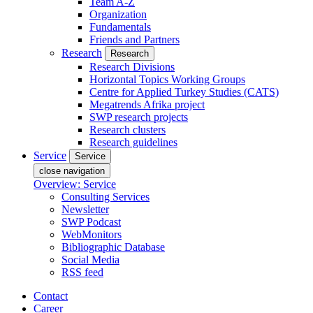
Team A-Z
Organization
Fundamentals
Friends and Partners
Research
Research
Research Divisions
Horizontal Topics Working Groups
Centre for Applied Turkey Studies (CATS)
Megatrends Afrika project
SWP research projects
Research clusters
Research guidelines
Service
Service
close navigation
Overview: Service
Consulting Services
Newsletter
SWP Podcast
WebMonitors
Bibliographic Database
Social Media
RSS feed
Contact
Career