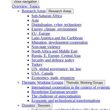
close navigation
Overview: Topics
Research Areas
Research Areas
Sub-Saharan Africa
Asia
Digitalisation, cyber, technology
Energy, climate, environment
EU, Europe
Latin America and the Caribbean
Migration, development cooperation
Non-state violence
North Africa and Middle East
Russia, E. Europe, Central Asia
Security and defence policy
Turkey
UN, global governance, int. law
USA, Canada
Economics, trade, resources
Thematic Working Groups
Thematic Working Groups
International cooperation in the context of systemic
Reordering European security
The challenge of autocratisation
Economic and technological transformations
Dossiers
Dossiers