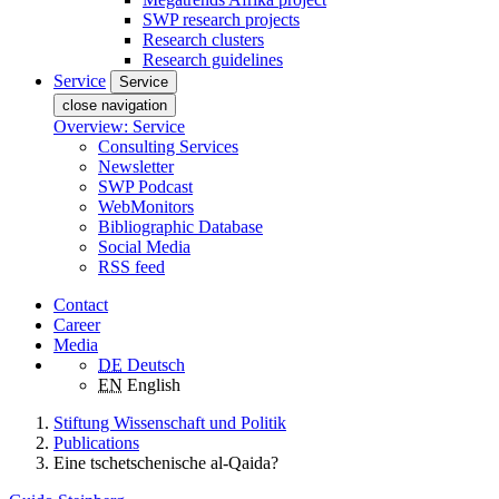
SWP research projects
Research clusters
Research guidelines
Service
Service
close navigation
Overview: Service
Consulting Services
Newsletter
SWP Podcast
WebMonitors
Bibliographic Database
Social Media
RSS feed
Contact
Career
Media
DE
Deutsch
EN
English
Stiftung Wissenschaft und Politik
Publications
Eine tschetschenische al-Qaida?