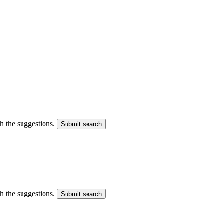
gh the suggestions.
Submit search
gh the suggestions.
Submit search