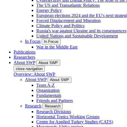
Cybersecurity and Digital Policy: The Role of the Di
The US and Transatlantic Relations
Energy Policy
European elections 2024 and the EU's next strateg
Forced Displacement and Migration
Climate Policy and Politics
Russia's war against Ukraine and its consequences
United Nations and Sustainable Development
In Focus
In Focus
War in the Middle East
Publications
Researchers
About SWP
About SWP
close navigation
Overview: About SWP
About SWP
About SWP
Team A-Z
Organization
Fundamentals
Friends and Partners
Research
Research
Research Divisions
Horizontal Topics Working Groups
Centre for Applied Turkey Studies (CATS)
Megatrends Afrika project