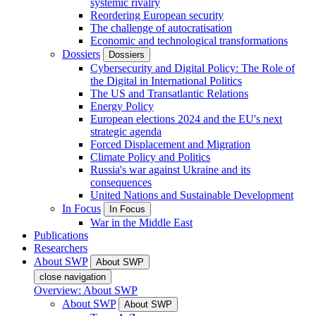
systemic rivalry
Reordering European security
The challenge of autocratisation
Economic and technological transformations
Dossiers
Dossiers
Cybersecurity and Digital Policy: The Role of
the Digital in International Politics
The US and Transatlantic Relations
Energy Policy
European elections 2024 and the EU's next
strategic agenda
Forced Displacement and Migration
Climate Policy and Politics
Russia's war against Ukraine and its
consequences
United Nations and Sustainable Development
In Focus
In Focus
War in the Middle East
Publications
Researchers
About SWP
About SWP
close navigation
Overview: About SWP
About SWP
About SWP