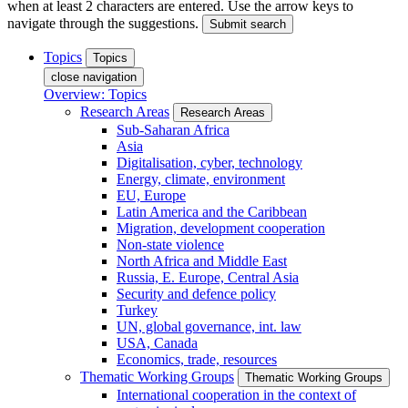
when at least 2 characters are entered. Use the arrow keys to
navigate through the suggestions.
Submit search
Topics
Topics
close navigation
Overview: Topics
Research Areas
Research Areas
Sub-Saharan Africa
Asia
Digitalisation, cyber, technology
Energy, climate, environment
EU, Europe
Latin America and the Caribbean
Migration, development cooperation
Non-state violence
North Africa and Middle East
Russia, E. Europe, Central Asia
Security and defence policy
Turkey
UN, global governance, int. law
USA, Canada
Economics, trade, resources
Thematic Working Groups
Thematic Working Groups
International cooperation in the context of