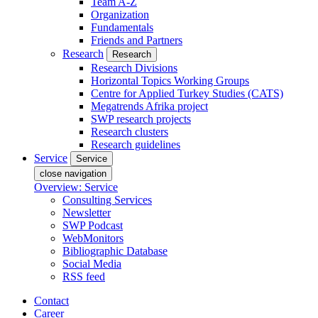
Team A-Z
Organization
Fundamentals
Friends and Partners
Research
Research
Research Divisions
Horizontal Topics Working Groups
Centre for Applied Turkey Studies (CATS)
Megatrends Afrika project
SWP research projects
Research clusters
Research guidelines
Service
Service
close navigation
Overview: Service
Consulting Services
Newsletter
SWP Podcast
WebMonitors
Bibliographic Database
Social Media
RSS feed
Contact
Career