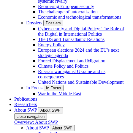
systemic rivalry
Reordering European security
The challenge of autocratisation
Economic and technological transformations
Dossiers
Dossiers
Cybersecurity and Digital Policy: The Role of
the Digital in International Politics
The US and Transatlantic Relations
Energy Policy
European elections 2024 and the EU's next
strategic agenda
Forced Displacement and Migration
Climate Policy and Politics
Russia's war against Ukraine and its
consequences
United Nations and Sustainable Development
In Focus
In Focus
War in the Middle East
Publications
Researchers
About SWP
About SWP
close navigation
Overview: About SWP
About SWP
About SWP