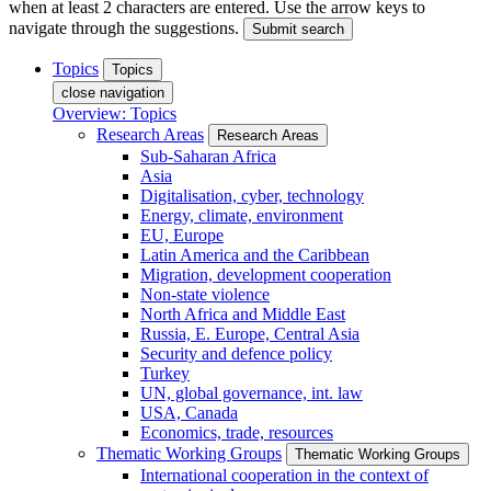
when at least 2 characters are entered. Use the arrow keys to
navigate through the suggestions.
Submit search
Topics
Topics
close navigation
Overview: Topics
Research Areas
Research Areas
Sub-Saharan Africa
Asia
Digitalisation, cyber, technology
Energy, climate, environment
EU, Europe
Latin America and the Caribbean
Migration, development cooperation
Non-state violence
North Africa and Middle East
Russia, E. Europe, Central Asia
Security and defence policy
Turkey
UN, global governance, int. law
USA, Canada
Economics, trade, resources
Thematic Working Groups
Thematic Working Groups
International cooperation in the context of