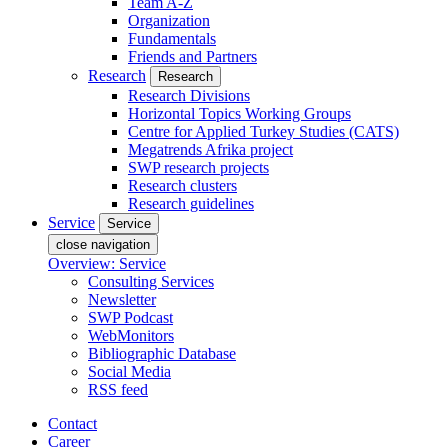
Team A-Z
Organization
Fundamentals
Friends and Partners
Research
Research
Research Divisions
Horizontal Topics Working Groups
Centre for Applied Turkey Studies (CATS)
Megatrends Afrika project
SWP research projects
Research clusters
Research guidelines
Service
Service
close navigation
Overview: Service
Consulting Services
Newsletter
SWP Podcast
WebMonitors
Bibliographic Database
Social Media
RSS feed
Contact
Career