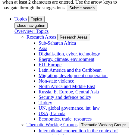
when at least 2 characters are entered. Use the arrow keys to
navigate through the suggestions.
Submit search
Topics
Topics
close navigation
Overview: Topics
Research Areas
Research Areas
Sub-Saharan Africa
Asia
Digitalisation, cyber, technology
Energy, climate, environment
EU, Europe
Latin America and the Caribbean
Migration, development cooperation
Non-state violence
North Africa and Middle East
Russia, E. Europe, Central Asia
Security and defence policy
Turkey
UN, global governance, int. law
USA, Canada
Economics, trade, resources
Thematic Working Groups
Thematic Working Groups
International cooperation in the context of