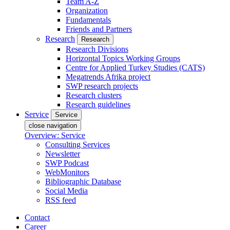
Team A-Z
Organization
Fundamentals
Friends and Partners
Research
Research
Research Divisions
Horizontal Topics Working Groups
Centre for Applied Turkey Studies (CATS)
Megatrends Afrika project
SWP research projects
Research clusters
Research guidelines
Service
Service
close navigation
Overview: Service
Consulting Services
Newsletter
SWP Podcast
WebMonitors
Bibliographic Database
Social Media
RSS feed
Contact
Career