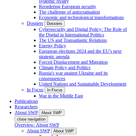
systemic rivalry
Reordering European security
The challenge of autocratisation
Economic and technological transformations
Dossiers
Dossiers
Cybersecurity and Digital Policy: The Role of
the Digital in International Politics
The US and Transatlantic Relations
Energy Policy
European elections 2024 and the EU's next
strategic agenda
Forced Displacement and Migration
Climate Policy and Politics
Russia's war against Ukraine and its
consequences
United Nations and Sustainable Development
In Focus
In Focus
War in the Middle East
Publications
Researchers
About SWP
About SWP
close navigation
Overview: About SWP
About SWP
About SWP