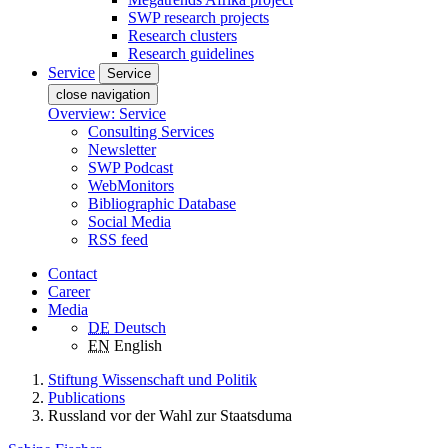
SWP research projects
Research clusters
Research guidelines
Service
Service
close navigation
Overview: Service
Consulting Services
Newsletter
SWP Podcast
WebMonitors
Bibliographic Database
Social Media
RSS feed
Contact
Career
Media
DE
Deutsch
EN
English
Stiftung Wissenschaft und Politik
Publications
Russland vor der Wahl zur Staatsduma