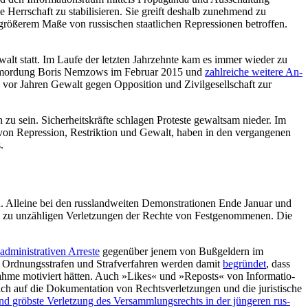
Herrschaft zu stabilisieren. Sie greift deshalb zunehmend zu
 größerem Maße von russischen staat­lichen Repressionen betroffen.
alt statt. Im Laufe der letzten Jahrzehnte kam es immer wieder zu
re Ermordung Boris Nemzows im Februar 2015 und
zahlreiche weitere An­
vor Jahren Gewalt gegen Oppo­sition und Zivilgesellschaft zur
ch zu sein. Sicherheitskräfte schlagen Proteste gewaltsam nieder. Im
n von Repression, Restriktion und Gewalt, haben in den vergangenen
.
. Alleine bei den russland­weiten Demonstrationen Ende Januar und
nd zu unzähligen Verletzungen der Rechte von Festgenommenen. Die
administrativen Arreste
gegenüber jenem von Bußgeldern im
t. Ordnungsstrafen und Straf­verfahren werden damit
begründet
, dass
nahme motiviert hätten. Auch »Likes« und »Reposts« von Informatio­
ich auf die Dokumentation von Rechtsverletzungen und die juristische
und gröbste Verletzung des Versammlungsrechts in der jüngeren rus­