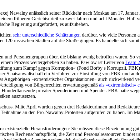
s Alexej Nawalny anlässlich seiner Rückkehr nach Moskau am 17. Janu
em früheren Gerichtsurteil zu zwei Jahren und acht Monaten Haft ver
ssische Regie­rung aufgefordert, es aufzuheben.
lichten
sehr unterschiedliche Schätzungen
darüber, wie viele Personen 
er 120 russischen Städten auf die Straße gingen. Es handelte sich so
en und Per­sonengruppen über, die bislang wenig betrof­fen waren. So 
s einem Prozess weitergebeben zu haben. Pawlow ist Leiter von
Team 
Stiftung zum Kampf gegen Korruption« (Fond Borby s Korrupzii, FBK)
skauer Staatsanwaltschaft ein Verfahren zur Einstufung von FBK und and
s es Angehörigen »extremistischer Organisationen« auch rückwirkend ver
 Verteidigung von Bürgerrechten erwar­tungsgemäß
als »extremistisch« e
 für Hunderttausende privater Spen­derinnen und Spender. FBK hatte weg
isiken auszusetzen.
schuss. Mitte April wurden gegen drei Redakteurinnen und Redakteure
zur Teilnahme an den Pro-Nawalny-Protesten aufgerufen zu haben. Im 
vor existenzielle Herausforderungen: Sie müssen diese Be­zeichnung gut
ratischen Rechenschafts­pflicht, die Zeit und Personalressourcen bindet 
ab. »Ausländische Agenten« sehen sich deshalb sehr schnell mit finan­zie