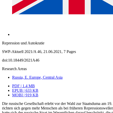
Repression und Autokratie
SWP-Aktuell 2021/A 46, 21.06.2021, 7 Pages
doi:10.18449/2021A46
Research Areas
Russia, E. Europe, Central Asia
PDF | 1.4 MB
EPUB | 633 KB
MOBI | 919 KB
Die russische Gesellschaft erlebt vor der Wahl zur Staatsduma am 19.
richten sich gegen mehr Menschen als bei frü­heren Repressionswellen
hatte sich der russische Staat im Wesentlichen darauf beschränkt, di