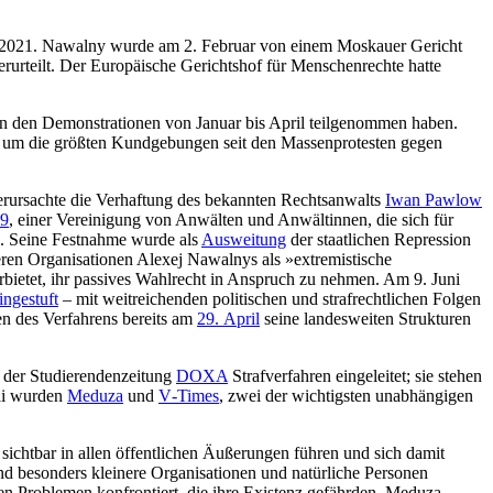
ar 2021. Nawalny wurde am 2. Februar von einem Moskauer Gericht
urteilt. Der Europäische Gerichtshof für Menschenrechte hatte
an den Demonstrationen von Januar bis April teilgenommen haben.
mit um die größten Kundgebungen seit den Massenprotesten gegen
verursachte die Ver­haftung des bekannten Rechtsanwalts
Iwan Pawlow
29
, einer Vereinigung von Anwälten und Anwältinnen, die sich für
. Seine Festnahme wurde als
Ausweitung
der staatlichen Repression
eren Organisationen Alexej Nawalnys als »extremistische
bie­tet, ihr passives Wahlrecht in Anspruch zu nehmen. Am 9. Juni
ingestuft
– mit weitreichenden politischen und straf­rechtlichen Folgen
en des Verfahrens bereits am
29. April
seine landesweiten Strukturen
 der Studierendenzeitung
DOXA
Strafverfahren eingeleitet; sie stehen
Mai wurden
Meduza
und
V‑Times
, zwei der wichtigsten unabhän­gigen
 sichtbar in allen öffentlichen Äußerungen führen und sich damit
und besonders kleinere Organisatio­nen und natürliche Personen
llen Problemen konfrontiert, die ihre Existenz gefährden. Meduza