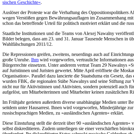
sischen Geschichte«
.
Auslöser der Proteste war die Verhaftung des Oppositionspolitiker
wegen Verstößen gegen Bewährungsaufla­gen im Zusammenhang mit ein
schon das betreffende Urteil für politisch moti­viert erklärt und die ru
Staatliche Institutionen und die Teams von Alexej Nawalny veröffent
Bilder belegen, dass am 23. und 31. Januar Tau­sende Menschen in üb
Wahl­fälschun­gen 2011/12.
Die Repressionen greifen, zweitens, neuer­dings auch auf Einrichtung
große Unruhe.
Ihm
wird vorgeworfen, vertrauliche Informationen au
Bürgerrechte einsetzen. Unter anderem vertrat Team 29 Nawalnys »
auf Juristinnen und Juristen gewertet. Mitte April eröffnete die Mo
Organisation«. Parallel dazu lancierte die Staatsduma ein Gesetz, da
wurden FBK, die regio­nalen Stäbe Nawalnys und seine Stiftung zur
nicht nur für Aktivistin­nen und Aktivisten, sondern potenziell auch
aufgelöst, um Mitarbeiterinnen und Mitarbeiter keinen zusätzlichen R
Im Frühjahr gerieten außerdem diverse unabhängige Medien unter Be
seitdem unter Hausarrest. Ihnen wird vor­geworfen, Minderjährige 
russischsprachigen Medien, zu »aus­ländischen Agenten« erklärt.
Diese Einstufung stellt die derzeit über 90 »ausländischen Agenten« 
selbst diskreditieren. Zudem unterliegen sie einer verschärften bürok
überfordert. Ihr diskreditierter Status schreckt russische Geldgeber 