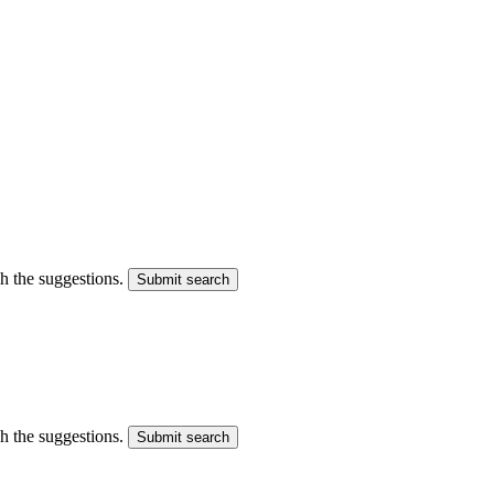
gh the suggestions.
Submit search
gh the suggestions.
Submit search