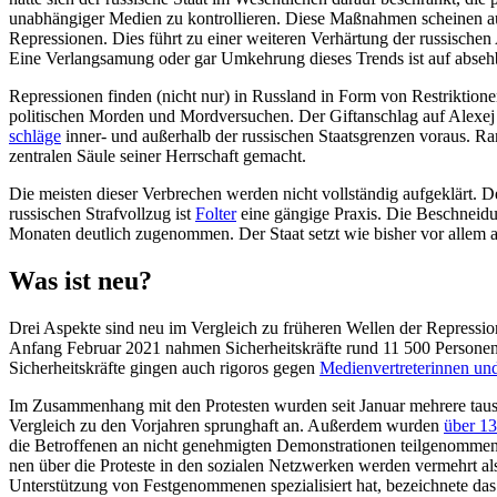
unabhängiger Medien zu kontrollieren. Diese Maßnahmen scheinen aus 
Repressionen. Dies führt zu einer weiteren Verhärtung der russischen
Eine Verlangsamung oder gar Umkehrung dieses Trends ist auf abseh­b
Repressionen finden (nicht nur) in Russland in Form von Restriktione
poli­tischen Morden und Mordversuchen. Der Giftanschlag auf Alexej
schläge
inner- und außerhalb der russischen Staatsgrenzen voraus. Ra
zentralen Säule seiner Herrschaft gemacht.
Die meisten dieser Verbrechen werden nicht vollständig aufgeklärt. Der 
russischen Strafvollzug ist
Folter
eine gän­gige Praxis. Die Beschneidu
Monaten deutlich zugenommen. Der Staat setzt wie bisher vor allem a
Was ist neu?
Drei Aspekte sind neu im Vergleich zu frü­heren Wellen der Repressi
Anfang Februar 2021 nahmen Sicherheits­kräfte rund 11
500 Personen
Sicherheitskräfte gingen auch rigoros gegen
Medienvertreterinnen und 
Im Zusammenhang mit den Protesten wurden seit Januar mehrere tause
Vergleich zu den Vorjahren sprunghaft an. Außerdem wurden
über 13
die Betroffenen an nicht genehmigten Demon­strationen teilgenommen,
nen über die Proteste in den sozialen Netz­werken werden vermehrt a
Unterstützung von Festgenommenen spe­zialisiert hat, bezeichnete das