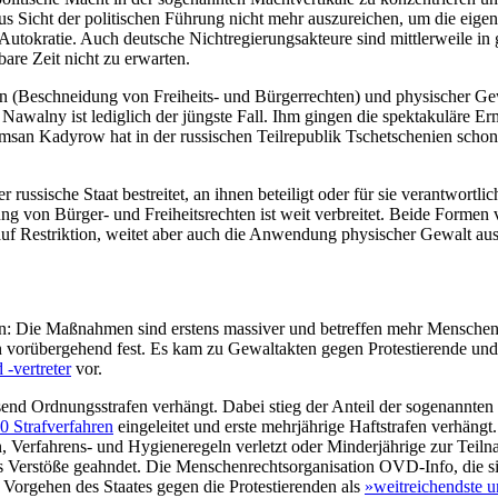
Sicht der politischen Führung nicht mehr auszureichen, um die eigene 
 Autokratie. Auch deutsche Nichtregierungsakteure sind mittlerweile in
are Zeit nicht zu erwarten.
n (Beschneidung von Freiheits- und Bürgerrechten) und phy­sischer Gew
 Nawalny ist ledig­lich der jüngste Fall. Ihm gingen die spek­takulä
msan Kadyrow hat in der russischen Teilrepublik Tschetschenien schon 
russische Staat bestreitet, an ihnen beteiligt oder für sie verantwortli
ng von Bürger- und Freiheitsrechten ist weit verbreitet. Beide Forme
uf Restriktion, weitet aber auch die Anwendung phy­sischer Gewalt aus
on: Die Maßnah­men sind erstens massiver und betreffen mehr Menschen
 vorübergehend fest. Es kam zu Gewaltakten gegen Protes­tierende u
‑vertreter
vor.
nd Ord­nungsstrafen verhängt. Dabei stieg der Anteil der sogenannten
0 Straf­verfahren
eingeleitet und erste mehrjährige Haftstrafen verhäng
 Verfahrens- und Hygieneregeln verletzt oder Min­derjährige zur Teil
ls Verstöße ge­ahn­det. Die Menschenrechtsorganisation OVD-Info, die s
 Vorgehen des Staates gegen die Protestierenden als
»weit­reichendste 