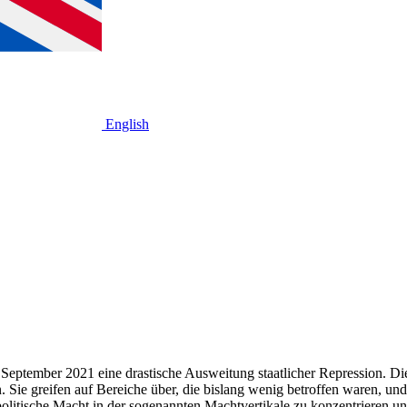
English
 September 2021 eine drastische Ausweitung staatlicher Repression. Di
. Sie greifen auf Bereiche über, die bislang wenig betroffen waren, un
e politische Macht in der sogenannten Machtvertikale zu konzentrieren