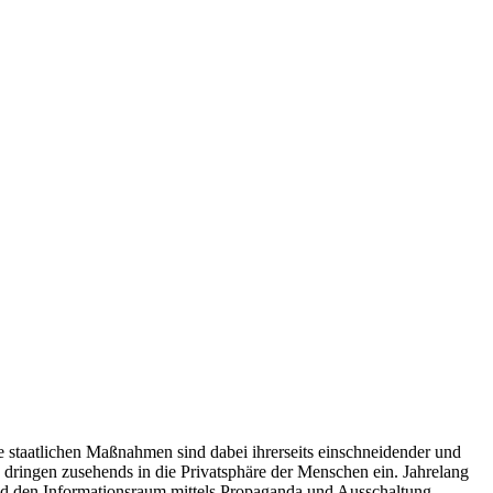
e staatlichen Maßnahmen sind dabei ihrerseits einschneidender und
d dringen zusehends in die Privatsphäre der Menschen ein. Jahrelang
 und den Informationsraum mittels Propaganda und Ausschaltung