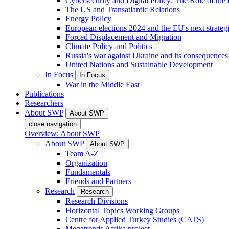
Cybersecurity and Digital Policy: The Role of the Di
The US and Transatlantic Relations
Energy Policy
European elections 2024 and the EU's next strateg
Forced Displacement and Migration
Climate Policy and Politics
Russia's war against Ukraine and its consequences
United Nations and Sustainable Development
In Focus
In Focus
War in the Middle East
Publications
Researchers
About SWP
About SWP
close navigation
Overview: About SWP
About SWP
About SWP
Team A-Z
Organization
Fundamentals
Friends and Partners
Research
Research
Research Divisions
Horizontal Topics Working Groups
Centre for Applied Turkey Studies (CATS)
Megatrends Afrika project