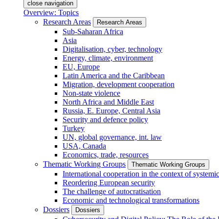
close navigation
Overview: Topics
Research Areas
Research Areas
Sub-Saharan Africa
Asia
Digitalisation, cyber, technology
Energy, climate, environment
EU, Europe
Latin America and the Caribbean
Migration, development cooperation
Non-state violence
North Africa and Middle East
Russia, E. Europe, Central Asia
Security and defence policy
Turkey
UN, global governance, int. law
USA, Canada
Economics, trade, resources
Thematic Working Groups
Thematic Working Groups
International cooperation in the context of systemic
Reordering European security
The challenge of autocratisation
Economic and technological transformations
Dossiers
Dossiers