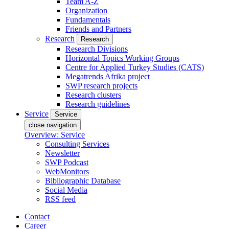
Team A-Z
Organization
Fundamentals
Friends and Partners
Research
Research
Research Divisions
Horizontal Topics Working Groups
Centre for Applied Turkey Studies (CATS)
Megatrends Afrika project
SWP research projects
Research clusters
Research guidelines
Service
Service
close navigation
Overview: Service
Consulting Services
Newsletter
SWP Podcast
WebMonitors
Bibliographic Database
Social Media
RSS feed
Contact
Career