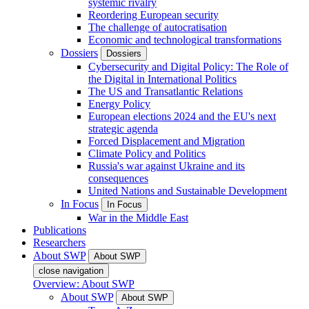
systemic rivalry
Reordering European security
The challenge of autocratisation
Economic and technological transformations
Dossiers
Dossiers
Cybersecurity and Digital Policy: The Role of
the Digital in International Politics
The US and Transatlantic Relations
Energy Policy
European elections 2024 and the EU's next
strategic agenda
Forced Displacement and Migration
Climate Policy and Politics
Russia's war against Ukraine and its
consequences
United Nations and Sustainable Development
In Focus
In Focus
War in the Middle East
Publications
Researchers
About SWP
About SWP
close navigation
Overview: About SWP
About SWP
About SWP