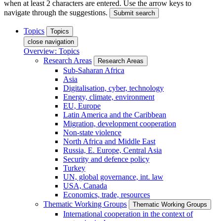
when at least 2 characters are entered. Use the arrow keys to
navigate through the suggestions.
Submit search
Topics
Topics
close navigation
Overview: Topics
Research Areas
Research Areas
Sub-Saharan Africa
Asia
Digitalisation, cyber, technology
Energy, climate, environment
EU, Europe
Latin America and the Caribbean
Migration, development cooperation
Non-state violence
North Africa and Middle East
Russia, E. Europe, Central Asia
Security and defence policy
Turkey
UN, global governance, int. law
USA, Canada
Economics, trade, resources
Thematic Working Groups
Thematic Working Groups
International cooperation in the context of