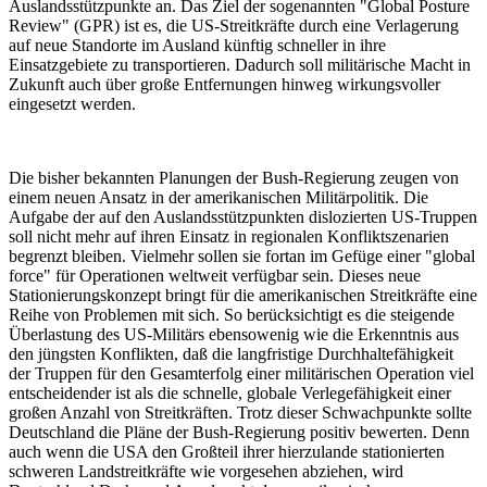
Auslandsstützpunkte an. Das Ziel der sogenannten "Global Posture
Review" (GPR) ist es, die US-Streitkräfte durch eine Verlagerung
auf neue Standorte im Ausland künftig schneller in ihre
Einsatzgebiete zu transportieren. Dadurch soll militärische Macht in
Zukunft auch über große Entfernungen hinweg wirkungsvoller
eingesetzt werden.
Die bisher bekannten Planungen der Bush-Regierung zeugen von
einem neuen Ansatz in der amerikanischen Militärpolitik. Die
Aufgabe der auf den Auslandsstützpunkten dislozierten US-Truppen
soll nicht mehr auf ihren Einsatz in regionalen Konfliktszenarien
begrenzt bleiben. Vielmehr sollen sie fortan im Gefüge einer "global
force" für Operationen weltweit verfügbar sein. Dieses neue
Stationierungskonzept bringt für die amerikanischen Streitkräfte eine
Reihe von Problemen mit sich. So berücksichtigt es die steigende
Überlastung des US-Militärs ebensowenig wie die Erkenntnis aus
den jüngsten Konflikten, daß die langfristige Durchhaltefähigkeit
der Truppen für den Gesamterfolg einer militärischen Operation viel
entscheidender ist als die schnelle, globale Verlegefähigkeit einer
großen Anzahl von Streitkräften. Trotz dieser Schwachpunkte sollte
Deutschland die Pläne der Bush-Regierung positiv bewerten. Denn
auch wenn die USA den Großteil ihrer hierzulande stationierten
schweren Landstreitkräfte wie vorgesehen abziehen, wird