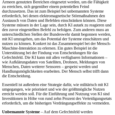
Armeen genutzten Bereichen eingesetzt werden, um die Fähigkeit
zu erreichen, sich gegenüber einem potentiellen Feind
durchzusetzen. Das ist zum Beispiel bei unbemannten Sys­teme
erforderlich, bei denen elektromagnetische Störmaßnahmen den
Austausch von Daten und Befehlen einschränken können. Diese
Systeme müssen in der Lage sein, durch KI autark zu reagieren und
den zuvor eingestellten Befehl zu befolgen. Zum ande­ren muss an
unterschiedlichen Stellen der Bundeswehr damit begonnen werden,
mit KI umzugehen, um das Potential der Sys­teme einschätzen und
nutzen zu können. Konkret ist das Zusammenspiel bei der Mensch-
Maschine-Interaktion zu erlernen. Ein gutes Beispiel ist die
Unterstützung bei der Findung von Entscheidungen für das
Gefechtsfeld. Die KI kann mit allen verfüg­baren Informationen –
wie Aufklärungsdaten von Satelliten, Drohnen, Meldungen von
Menschen, Daten weiterer Sensoren – gespeist werden und
Handlungsmöglich­keiten erarbeiten. Der Mensch selbst trifft dann
die Entscheidung.
Essentiell ist außerdem eine Strategie dafür, wie militärisch mit KI
umgegangen, wie priorisiert und wie der größtmögliche Nutzen
erreicht werden soll. Für die Einfüh­rung und Nutzung von KI sind
Investitionen in Höhe von rund zehn Prozent des Vertei­digungsetats
erforderlich, um die bisherigen Verdrängungseffekte zu vermeiden.
Unbemannte Systeme
– Auf dem Ge­fechtsfeld werden