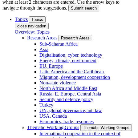
when at least 2 characters are entered. Use the arrow keys to
navigate through the suggestions.
Submit search
Topics
Topics
close navigation
Overview: Topics
Research Areas
Research Areas
Sub-Saharan Africa
Asia
Digitalisation, cyber, technology
Energy, climate, environment
EU, Europe
Latin America and the Caribbean
Migration, development cooperation
Non-state violence
North Africa and Middle East
Russia, E. Europe, Central Asia
Security and defence policy
Turkey
UN, global governance, int. law
USA, Canada
Economics, trade, resources
Thematic Working Groups
Thematic Working Groups
International cooperation in the context of