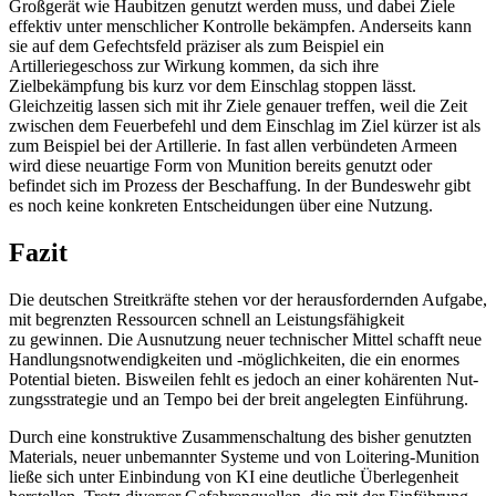
Großgerät wie Haubitzen genutzt werden muss, und dabei Ziele
effektiv unter menschlicher Kontrolle bekämpfen. Anderseits kann
sie auf dem Gefechtsfeld präziser als zum Beispiel ein
Artilleriegeschoss zur Wirkung kommen, da sich ihre
Zielbekämpfung bis kurz vor dem Einschlag stoppen lässt.
Gleichzeitig lassen sich mit ihr Ziele genauer treffen, weil die Zeit
zwischen dem Feuerbefehl und dem Einschlag im Ziel kürzer ist als
zum Beispiel bei der Artillerie. In fast allen ver­bündeten Armeen
wird diese neuartige Form von Munition bereits genutzt oder
befindet sich im Prozess der Beschaffung. In der Bundeswehr gibt
es noch keine kon­kreten Entscheidungen über eine Nutzung.
Fazit
Die deutschen Streitkräfte stehen vor der herausfordernden Aufgabe,
mit begrenzten Ressourcen schnell an Leistungsfähigkeit
zu gewinnen. Die Ausnutzung neuer tech­nischer Mittel schafft neue
Handlungs­notwendigkeiten und ‑möglichkeiten, die ein enormes
Potential bieten. Bisweilen fehlt es jedoch an einer kohärenten Nut­
zungsstrategie und an Tempo bei der breit angelegten Einführung.
Durch eine konstruktive Zusammenschaltung des bisher genutzten
Materials, neuer unbemannter Systeme und von Loi­tering-Munition
ließe sich unter Einbin­dung von KI eine deutliche Überlegenheit