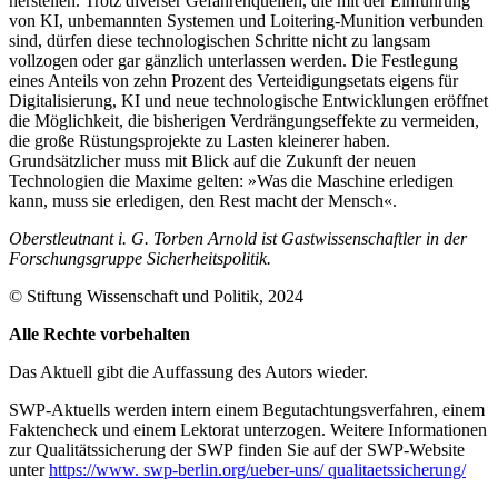
herstellen. Trotz diverser Gefah­renquellen, die mit der Einführung
von KI, unbemannten Systemen und Loitering-Munition ver­bunden
sind, dürfen diese technologischen Schritte nicht zu langsam
vollzogen oder gar gänzlich unterlassen werden. Die Fest­legung
eines Anteils von zehn Prozent des Verteidigungsetats eigens für
Digitalisierung, KI und neue technologische Entwicklungen eröffnet
die Möglichkeit, die bis­herigen Verdrängungseffekte zu vermeiden,
die große Rüstungsprojekte zu Lasten klei­nerer haben.
Grundsätzlicher muss mit Blick auf die Zukunft der neuen
Technologien die Maxime gelten: »Was die Maschine erledigen
kann, muss sie erledigen, den Rest macht der Mensch«.
Oberstleutnant i.
G. Torben Arnold ist Gastwissenschaftler in der
Forschungsgruppe Sicherheitspolitik.
© Stiftung Wissenschaft und Politik, 2024
Alle Rechte vorbehalten
Das Aktuell gibt die Auf­fassung des Autors wieder.
SWP-Aktuells werden intern einem Begutachtungsverfah­ren, einem
Faktencheck und einem Lektorat unterzogen. Weitere Informationen
zur Qualitätssicherung der SWP finden Sie auf der SWP-Website
unter
https://www. swp-berlin.org/ueber-uns/ qualitaetssicherung/