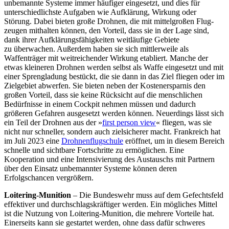
unbemannte Systeme immer häufiger eingesetzt, und dies für
unterschiedlichste Aufgaben wie Aufklärung, Wirkung oder
Störung. Dabei bieten große Drohnen, die mit mittelgroßen Flug­
zeugen mithalten können, den Vorteil, dass sie in der Lage sind,
dank ihrer Auf­klärungsfähigkeiten weitläufige Gebiete
zu überwachen. Außerdem haben sie sich mittlerweile als
Waffenträger mit weit­reichender Wirkung etabliert. Manche der
etwas kleineren Drohnen werden selbst als Waffe eingesetzt und mit
einer Spreng­ladung bestückt, die sie dann in das Ziel fliegen oder im
Zielgebiet abwerfen. Sie bie­ten neben der Kostenersparnis den
großen Vorteil, dass sie keine Rücksicht auf die menschlichen
Bedürfnisse in einem Cockpit nehmen müssen und dadurch
größeren Gefahren ausgesetzt werden können. Neu­erdings lässt sich
ein Teil der Drohnen aus der »
first person view
« fliegen, was sie
nicht nur schneller, sondern auch zielsicherer macht. Frankreich hat
im Juli 2023 eine
Drohnenflugschule
eröffnet, um in diesem Bereich
schnelle und sichtbare Fortschritte zu ermöglichen. Eine
Kooperation und eine Intensivierung des Austauschs mit Partnern
über den Einsatz unbemannter Systeme können deren
Erfolgschancen vergrößern.
Loitering-Munition
– Die Bundeswehr muss auf dem Gefechtsfeld
effektiver und durchschlagskräftiger werden. Ein mög­liches Mittel
ist die Nutzung von Loitering-Munition, die mehrere Vorteile hat.
Einer­seits kann sie gestartet werden, ohne dass dafür schweres