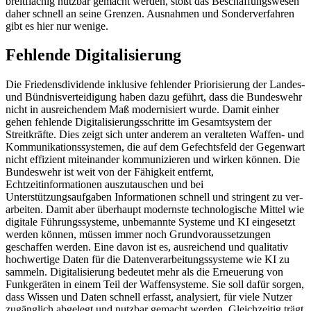
breitflächig nutzbar gemacht werden, stößt das Beschaffungswesen
daher schnell an seine Grenzen. Ausnahmen und Sonderverfahren
gibt es hier nur wenige.
Fehlende Digitalisierung
Die Friedensdividende inklusive fehlender Priorisierung der Landes-
und Bündnis­verteidigung haben dazu geführt, dass die Bundeswehr
nicht in ausreichendem Maß modernisiert wurde. Damit einher
gehen fehlende Digitalisierungsschritte im Gesamt­system der
Streitkräfte. Dies zeigt sich unter anderem an veralteten Waffen- und
Kommu­nikationssystemen, die auf dem Gefechts­feld der Gegenwart
nicht effizient mitein­ander kommunizieren und wirken können. Die
Bundeswehr ist weit von der Fähigkeit entfernt,
Echtzeitinformationen auszutauschen und bei
Unterstützungsaufgaben In­formationen schnell und stringent zu ver­
arbeiten. Damit aber überhaupt modernste technologische Mittel wie
digitale Führungs­systeme, unbemannte Systeme und KI ein­gesetzt
werden können, müssen immer noch Grundvoraussetzungen
geschaffen werden. Eine davon ist es, ausreichend und qualitativ
hochwertige Daten für die Daten­verarbeitungssysteme wie KI zu
sammeln. Digitalisierung bedeutet mehr als die Er­neuerung von
Funkgeräten in einem Teil der Waffensysteme. Sie soll dafür sorgen,
dass Wissen und Daten schnell erfasst, ana­lysiert, für viele Nutzer
zugänglich abgelegt und nutzbar gemacht werden. Gleichzeitig trägt