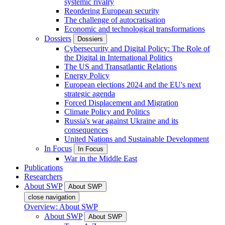
systemic rivalry
Reordering European security
The challenge of autocratisation
Economic and technological transformations
Dossiers
Dossiers
Cybersecurity and Digital Policy: The Role of
the Digital in International Politics
The US and Transatlantic Relations
Energy Policy
European elections 2024 and the EU's next
strategic agenda
Forced Displacement and Migration
Climate Policy and Politics
Russia's war against Ukraine and its
consequences
United Nations and Sustainable Development
In Focus
In Focus
War in the Middle East
Publications
Researchers
About SWP
About SWP
close navigation
Overview: About SWP
About SWP
About SWP