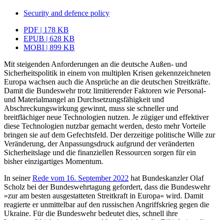
Security and defence policy
PDF | 178 KB
EPUB | 628 KB
MOBI | 899 KB
Mit steigenden Anforderungen an die deutsche Außen- und
Sicherheitspolitik in einem von multiplen Krisen gekennzeichneten
Europa wachsen auch die Ansprüche an die deutschen Streitkräfte.
Damit die Bundeswehr trotz limitierender Faktoren wie Personal-
und Materialmangel an Durchsetzungsfähigkeit und
Abschreckungswirkung gewinnt, muss sie schneller und
breitflächiger neue Technologien nutzen. Je zügiger und effektiver
diese Technologien nutzbar gemacht werden, desto mehr Vorteile
bringen sie auf dem Gefechtsfeld. Der derzeitige politische Wille zur
Veränderung, der Anpassungsdruck aufgrund der veränderten
Sicherheitslage und die finanziellen Ressourcen sorgen für ein
bisher einzigartiges Momentum.
In seiner
Rede vom 16. September 2022
hat Bundeskanzler Olaf
Scholz bei der Bundes­wehrtagung gefordert, dass die Bundeswehr
»zur am besten ausgestatteten Streitkraft in Europa« wird. Damit
reagierte er unmittelbar auf den russischen Angriffskrieg gegen die
Ukraine. Für die Bundeswehr bedeutet dies, schnell ihre