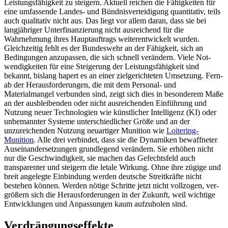
Leistungsfähigkeit zu stei­gern. Aktuell reichen die Fähigkeiten für
eine umfassende Landes- und Bündnis­verteidigung quantitativ, teils
auch qualita­tiv nicht aus. Das liegt vor allem daran, dass sie bei
langjähriger Unterfinanzierung nicht ausreichend für die
Wahrnehmung ihres Hauptauftrags weiterentwickelt wur­den.
Gleichzeitig fehlt es der Bundeswehr an der Fähigkeit, sich an
Bedingungen anzupas­sen, die sich schnell verändern. Viele Not­
wendigkeiten für eine Steigerung der Leis­tungsfähigkeit sind
bekannt, bislang hapert es an einer zielgerichteten Umsetzung. Fern­
ab der Herausforderungen, die mit dem Per­sonal- und
Materialmangel verbunden sind, zeigt sich dies in besonderem Maße
an der ausbleibenden oder nicht ausreichenden Einführung und
Nutzung neuer Techno­logien wie künstlicher Intelligenz (KI) oder
unbemannter Systeme unterschiedlicher Größe und an der
unzureichenden Nutzung neuartiger Munition wie
Loitering-
Munition
. Alle drei verbindet, dass sie die Dynamiken bewaffneter
Auseinandersetzungen grund­legend verändern. Sie erhöhen nicht
nur die Geschwindigkeit, sie machen das Gefechtsfeld auch
transparenter und steigern die letale Wirkung. Ohne ihre zügige und
breit angelegte Einbindung werden deutsche Streitkräfte nicht
bestehen können. Werden nötige Schritte jetzt nicht vollzogen, ver­
größern sich die Herausforderungen in der Zukunft, weil wichtige
Entwicklungen und Anpassungen kaum aufzuholen sind.
Verdrängungseffekte