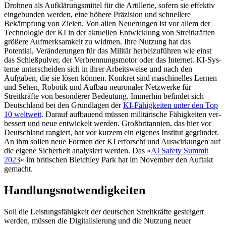
Drohnen als Aufklärungsmittel für die Artillerie, sofern sie effektiv
eingebunden werden, eine höhere Präzision und schnel­lere
Bekämpfung von Zielen. Von allen Neuerungen ist vor allem der
Techno­logie der KI in der aktuellen Entwicklung von Streitkräften
größere Aufmerksamkeit zu widmen. Ihre Nutzung hat das
Potential, Veränderungen für das Militär herbeizufüh­ren wie einst
das Schießpulver, der Ver­bren­nungsmotor oder das Internet. KI-Sys­
teme unterscheiden sich in ihrer Arbeits­weise und nach den
Aufgaben, die sie lösen können. Konkret sind maschinelles Lernen
und Sehen, Robotik und Aufbau neuronaler Netzwerke für
Streitkräfte von besonderer Bedeutung. Immerhin befindet sich
Deutsch­land bei den Grundlagen der
KI-Fähigkeiten unter den Top
10 weltweit
. Darauf aufbau­end müssen militärische Fähigkeiten ver­
bessert und neue entwickelt werden. Groß­britannien, das hier vor
Deutschland ran­giert, hat vor kurzem ein eigenes Institut gegrün­det.
An ihm sollen neue Formen der KI erforscht und Auswirkungen auf
die eigene Sicherheit analysiert werden. Das »
AI Safety Summit
2023
« im britischen Bletchley Park hat im November den Auf­takt
gemacht.
Handlungsnotwendigkeiten
Soll die Leistungsfähigkeit der deutschen Streitkräfte gesteigert
werden, müssen die Digitalisierung und die Nutzung neuer