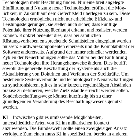
Technologien mehr Beachtung finden. Nur eine breit angelegte
Einführung und Nut­zung neuer Technologien eröffnet die Mög­
lichkeit, in Zukunft auf dem Gefechtsfeld überlegen zu sein. Diese
Technologien ermöglichen nicht nur erhebliche Effizienz- und
Leistungssteigerungen, sie stellen auch sicher, dass künftige
Potentiale ihrer Nut­zung überhaupt erkannt und realisiert wer­den
können. Konkret bedeutet dies, dass bei sämtlichen
Rüstungsvorhaben entsprechende Schnittstellen eingeplant werden
müssen: Hardwarekomponenten einerseits und die Komptabilität der
Software andererseits. Aufgrund der immer schneller werdenden
Zyklen der Neuerfindungen sollte das Mili­tär bei der Einführung
neuer Technologien ihre Herangehensweise ändern. Dies betrifft
sowohl die generelle Beschaffung der Sys­teme als auch die
Aktualisierung von Dok­trinen und Verfahren der Streitkräfte. Um
bestehende Systemverbünde und techno­logische Neuanschaffungen
zu synchronisieren, gilt es in sehr kurzen, regelmäßigen Abständen
präzise zu definieren, welche Zielzustände erreicht werden sollen.
Son­derbeschaffungswege können kurzfristig bis zu einer
grundlegenden Veränderung des Beschaffungswesens genutzt
werden.
KI
– Inzwischen gibt es umfassende Möglichkeiten,
unterschiedliche Arten von KI im militärischen Kontext
anzuwenden. Die Bundeswehr sollte einen zweigleisigen Ansatz
verfolgen: Zum einen muss KI in spezifischen, bereits in anderen