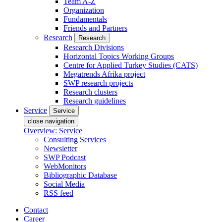
Team A-Z
Organization
Fundamentals
Friends and Partners
Research
Research
Research Divisions
Horizontal Topics Working Groups
Centre for Applied Turkey Studies (CATS)
Megatrends Afrika project
SWP research projects
Research clusters
Research guidelines
Service
Service
close navigation
Overview: Service
Consulting Services
Newsletter
SWP Podcast
WebMonitors
Bibliographic Database
Social Media
RSS feed
Contact
Career