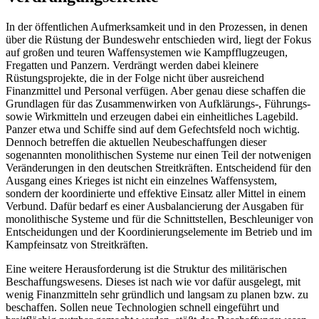
In der öffentlichen Aufmerksamkeit und in den Prozessen, in denen
über die Rüs­tung der Bundeswehr entschieden wird, liegt der Fokus
auf großen und teuren Waf­fensystemen wie Kampfflugzeugen,
Fregat­ten und Panzern. Verdrängt werden dabei kleinere
Rüstungsprojekte, die in der Folge nicht über ausreichend
Finanzmittel und Personal verfügen. Aber genau diese schaf­fen die
Grundlagen für das Zusammen­wirken von Aufklärungs-, Führungs-
sowie Wirkmitteln und erzeugen dabei ein ein­heitliches Lagebild.
Panzer etwa und Schiffe sind auf dem Gefechtsfeld noch wichtig.
Dennoch betreffen die aktuellen Neu­beschaffungen dieser
sogenannten mono­lithischen Systeme nur einen Teil der not­wenigen
Veränderungen in den deutschen Streitkräften. Entscheidend für den
Aus­gang eines Krieges ist nicht ein einzelnes Waffensystem,
sondern der koordinierte und effektive Einsatz aller Mittel in einem
Verbund. Dafür bedarf es einer Ausbalan­cierung der Ausgaben für
monolithische Systeme und für die Schnittstellen, Beschleu­niger von
Entscheidungen und der Koordi­nierungselemente im Betrieb und im
Kampfeinsatz von Streitkräften.
Eine weitere Herausforderung ist die Struktur des militärischen
Beschaffungs­wesens. Dieses ist nach wie vor dafür aus­gelegt, mit
wenig Finanzmitteln sehr gründ­lich und langsam zu planen bzw. zu
be­schaffen. Sollen neue Technologien schnell eingeführt und