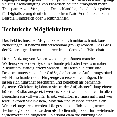
sie zur Beschleunigung von Prozessen bei und ermöglicht mehr
Transparenz von Vorgängen. Deutschland liegt bei den Aus­gaben
für Digitalisierung deutlich hinter seinen Nato-Verbündeten, zum
Beispiel Frankreich oder Großbritannien.
Technische Möglichkeiten
Das Feld technischer Möglichkeiten durch militärisch nutzbare
Neuerungen ist nahe­zu unüberschaubar groß geworden. Das Gros
der Neuerungen kommt mittlerweile aus der zivilen Wirtschaft.
Durch Nutzung von Neuentwicklungen können manche
Waffensysteme oder Sys­temverbünde jetzt oder bereits in naher
Zukunft vollständig ersetzt werden. Ein Beispiel hierfür sind
Drohnen unterschiedlicher Größe, die bemannte Aufklärungsmittel
wie Hubschrauber oder Flugzeuge zu ersetzen vermögen. Drohnen
lassen sich günstiger beschaffen und betreiben als bemannte
Systeme. Gleichzeitig können sie bei der Aufgabenerfüllung einem
höheren Risiko ausgesetzt werden. Selbst wenn noch nicht in allen
Bereichen ein vollwertiger Ersatz verfügbar ist, muss aufgrund wei­
terer Faktoren wie Kosten-, Material- und Personalersparnis ein
Wechsel angestrebt werden. Die geschickte Einbindung neuer
Technologien kann außerdem als Kräfte­multiplikator für bestehende
Systemverbün­de fungieren. So erlaubt etwa die Nutzung von