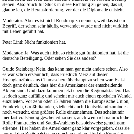
stehen. Also Stück für Stück in diese Richtung zu gehen, das ist,
glaube ich, die Herausforderung, vor der die Diplomatie entsteht.
Moderator: Aber es ist nicht Roadmap zu nennen, weil das ist ein
Begriff, der schon sehr häufig verwendet wurde und nicht wirklich
mit Leben geführt hat.
Peter Lintl: Nicht funktioniert hat.
Moderator: Ja. Was auch nicht so richtig gut funktioniert hat, ist die
deutsche Beteiligung. Oder sehen Sie das anders?
Guido Steinberg: Nein, das kann man gar nicht anders sehen. Also
es war schon erstaunlich, dass Friedrich Merz auf diesen
Hochglanzfotos aus Chamaschere überhaupt zu sehen war. Es ist
doch ganz deutlich, dass hier die Amerikaner der entscheidende
Akteur sind. Und dazu kommen jetzt eben die Regionalstaaten. Das
ist doch ganz auffällig und scheint mir auch einen epochalen Wandel
einzuleiten. Vor zehn oder 15 Jahren hätten die Europäische Union,
Frankreich, Großbritannien, vielleicht auch Deutschland zumindest
noch versucht, eine größere Rolle einzunehmen. Das scheint mir
hier fast vollständig gescheitert zu sein, auch wenn ich natürlich die
Rolle Frankreichs und Saudi-Arabiens beispielsweise gemeinsam
erkenne. Hier haben die Amerikaner ganz klar vorgegeben, dass sie
nur mit den Regionalstaaten sprechen wollen. Und die Europäer