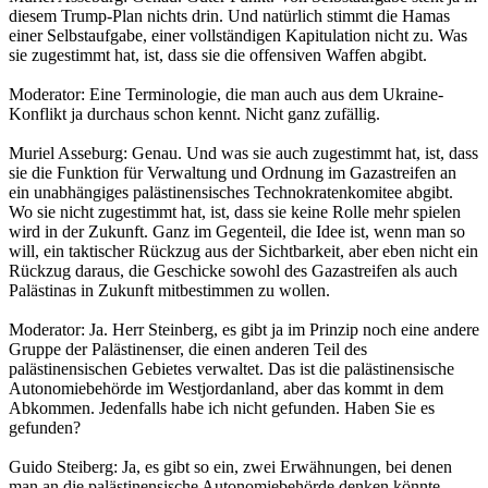
diesem Trump-Plan nichts drin. Und natürlich stimmt die Hamas
einer Selbstaufgabe, einer vollständigen Kapitulation nicht zu. Was
sie zugestimmt hat, ist, dass sie die offensiven Waffen abgibt.
Moderator: Eine Terminologie, die man auch aus dem Ukraine-
Konflikt ja durchaus schon kennt. Nicht ganz zufällig.
Muriel Asseburg: Genau. Und was sie auch zugestimmt hat, ist, dass
sie die Funktion für Verwaltung und Ordnung im Gazastreifen an
ein unabhängiges palästinensisches Technokratenkomitee abgibt.
Wo sie nicht zugestimmt hat, ist, dass sie keine Rolle mehr spielen
wird in der Zukunft. Ganz im Gegenteil, die Idee ist, wenn man so
will, ein taktischer Rückzug aus der Sichtbarkeit, aber eben nicht ein
Rückzug daraus, die Geschicke sowohl des Gazastreifen als auch
Palästinas in Zukunft mitbestimmen zu wollen.
Moderator: Ja. Herr Steinberg, es gibt ja im Prinzip noch eine andere
Gruppe der Palästinenser, die einen anderen Teil des
palästinensischen Gebietes verwaltet. Das ist die palästinensische
Autonomiebehörde im Westjordanland, aber das kommt in dem
Abkommen. Jedenfalls habe ich nicht gefunden. Haben Sie es
gefunden?
Guido Steiberg: Ja, es gibt so ein, zwei Erwähnungen, bei denen
man an die palästinensische Autonomiebehörde denken könnte.