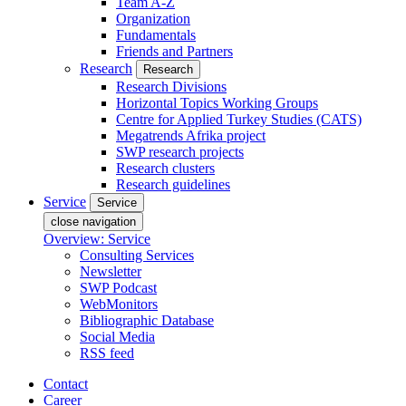
Team A-Z
Organization
Fundamentals
Friends and Partners
Research
Research
Research Divisions
Horizontal Topics Working Groups
Centre for Applied Turkey Studies (CATS)
Megatrends Afrika project
SWP research projects
Research clusters
Research guidelines
Service
Service
close navigation
Overview: Service
Consulting Services
Newsletter
SWP Podcast
WebMonitors
Bibliographic Database
Social Media
RSS feed
Contact
Career