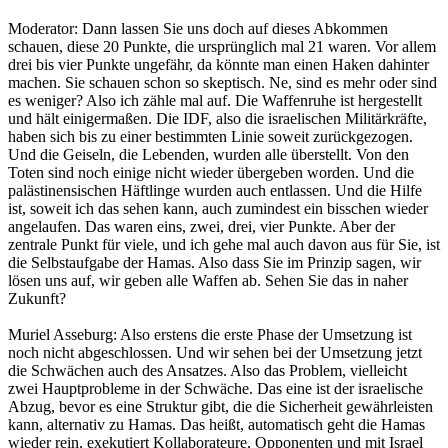
Moderator: Dann lassen Sie uns doch auf dieses Abkommen
schauen, diese 20 Punkte, die ursprünglich mal 21 waren. Vor allem
drei bis vier Punkte ungefähr, da könnte man einen Haken dahinter
machen. Sie schauen schon so skeptisch. Ne, sind es mehr oder sind
es weniger? Also ich zähle mal auf. Die Waffenruhe ist hergestellt
und hält einigermaßen. Die IDF, also die israelischen Militärkräfte,
haben sich bis zu einer bestimmten Linie soweit zurückgezogen.
Und die Geiseln, die Lebenden, wurden alle überstellt. Von den
Toten sind noch einige nicht wieder übergeben worden. Und die
palästinensischen Häftlinge wurden auch entlassen. Und die Hilfe
ist, soweit ich das sehen kann, auch zumindest ein bisschen wieder
angelaufen. Das waren eins, zwei, drei, vier Punkte. Aber der
zentrale Punkt für viele, und ich gehe mal auch davon aus für Sie, ist
die Selbstaufgabe der Hamas. Also dass Sie im Prinzip sagen, wir
lösen uns auf, wir geben alle Waffen ab. Sehen Sie das in naher
Zukunft?
Muriel Asseburg: Also erstens die erste Phase der Umsetzung ist
noch nicht abgeschlossen. Und wir sehen bei der Umsetzung jetzt
die Schwächen auch des Ansatzes. Also das Problem, vielleicht
zwei Hauptprobleme in der Schwäche. Das eine ist der israelische
Abzug, bevor es eine Struktur gibt, die die Sicherheit gewährleisten
kann, alternativ zu Hamas. Das heißt, automatisch geht die Hamas
wieder rein, exekutiert Kollaborateure, Opponenten und mit Israel