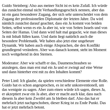
Guido Steinberg: Also aus meiner Sicht ist es kein Zufall. Ich würde
das zunächst einmal nicht Verhandlungsgeschick nennen, aber das
ist ein ganz besonderer Zugang, der sich sehr unterscheidet von dem
Zugang der professionellen Diplomatie der letzten Jahre. Da wird
nämlich zunächst darauf geachtet, dass ein Ja kommt von beiden
Seiten, selbst wenn es ein Ja aber ist, wie von Seiten Israels und von
Seiten der Hamas. Und dann wird halt mal geguckt, wie man dieses
Ja mit Inhalt füllen kann. Und darin liegt natürlich auch die
besondere Problematik. Wir haben also jetzt eine ungeheure
Dynamik. Wir haben auch einige Absprachen, die den Konflikt
grundlegend verändern. Aber was danach kommt, steht im Moment
noch weitgehend in den Sternen.
Moderator: Aber wie schafft er das, Daumenschrauben so
anzulegen, dass man erst mal ein Ja und er zwingt auf eine Weise
und dann hinterher erst mit zu den Inhalten kommt?
Peter Lintl: Ich glaube, da spielen verschiedene Elemente eine Rolle.
Guido hat es schon angesprochen, es ist sehr unkonventionell, um
das wenigste zu sagen. Aber zum einen würde ich sagen, dieses Ja,
er akzeptiert zwar ein Ja aber, aber er macht auch klar, dass nach
diesem Ja aber kein Zweifel am Ja bleiben darf. Also das hat er
mehrfach jetzt nachgeschoben, dieser Krieg ist zu Ende Punkt. Das
hat er jetzt mehrfach betont.