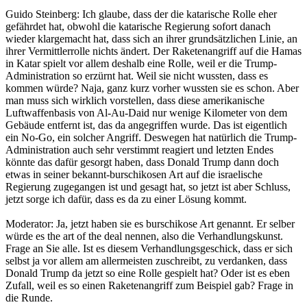
Guido Steinberg: Ich glaube, dass der die katarische Rolle eher
gefährdet hat, obwohl die katarische Regierung sofort danach
wieder klargemacht hat, dass sich an ihrer grundsätzlichen Linie, an
ihrer Vermittlerrolle nichts ändert. Der Raketenangriff auf die Hamas
in Katar spielt vor allem deshalb eine Rolle, weil er die Trump-
Administration so erzürnt hat. Weil sie nicht wussten, dass es
kommen würde? Naja, ganz kurz vorher wussten sie es schon. Aber
man muss sich wirklich vorstellen, dass diese amerikanische
Luftwaffenbasis von Al-Au-Daid nur wenige Kilometer von dem
Gebäude entfernt ist, das da angegriffen wurde. Das ist eigentlich
ein No-Go, ein solcher Angriff. Deswegen hat natürlich die Trump-
Administration auch sehr verstimmt reagiert und letzten Endes
könnte das dafür gesorgt haben, dass Donald Trump dann doch
etwas in seiner bekannt-burschikosen Art auf die israelische
Regierung zugegangen ist und gesagt hat, so jetzt ist aber Schluss,
jetzt sorge ich dafür, dass es da zu einer Lösung kommt.
Moderator: Ja, jetzt haben sie es burschikose Art genannt. Er selber
würde es the art of the deal nennen, also die Verhandlungskunst.
Frage an Sie alle. Ist es diesem Verhandlungsgeschick, dass er sich
selbst ja vor allem am allermeisten zuschreibt, zu verdanken, dass
Donald Trump da jetzt so eine Rolle gespielt hat? Oder ist es eben
Zufall, weil es so einen Raketenangriff zum Beispiel gab? Frage in
die Runde.