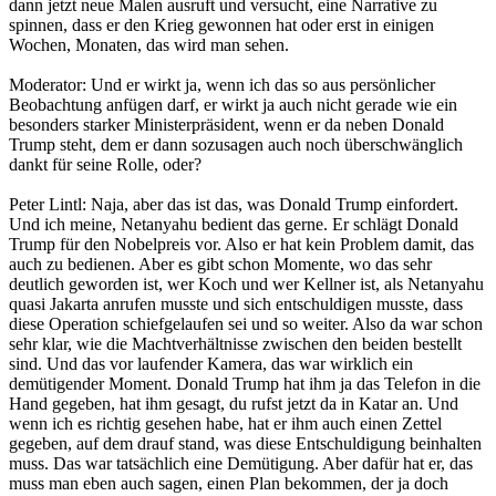
dann jetzt neue Malen ausruft und versucht, eine Narrative zu
spinnen, dass er den Krieg gewonnen hat oder erst in einigen
Wochen, Monaten, das wird man sehen.
Moderator: Und er wirkt ja, wenn ich das so aus persönlicher
Beobachtung anfügen darf, er wirkt ja auch nicht gerade wie ein
besonders starker Ministerpräsident, wenn er da neben Donald
Trump steht, dem er dann sozusagen auch noch überschwänglich
dankt für seine Rolle, oder?
Peter Lintl: Naja, aber das ist das, was Donald Trump einfordert.
Und ich meine, Netanyahu bedient das gerne. Er schlägt Donald
Trump für den Nobelpreis vor. Also er hat kein Problem damit, das
auch zu bedienen. Aber es gibt schon Momente, wo das sehr
deutlich geworden ist, wer Koch und wer Kellner ist, als Netanyahu
quasi Jakarta anrufen musste und sich entschuldigen musste, dass
diese Operation schiefgelaufen sei und so weiter. Also da war schon
sehr klar, wie die Machtverhältnisse zwischen den beiden bestellt
sind. Und das vor laufender Kamera, das war wirklich ein
demütigender Moment. Donald Trump hat ihm ja das Telefon in die
Hand gegeben, hat ihm gesagt, du rufst jetzt da in Katar an. Und
wenn ich es richtig gesehen habe, hat er ihm auch einen Zettel
gegeben, auf dem drauf stand, was diese Entschuldigung beinhalten
muss. Das war tatsächlich eine Demütigung. Aber dafür hat er, das
muss man eben auch sagen, einen Plan bekommen, der ja doch