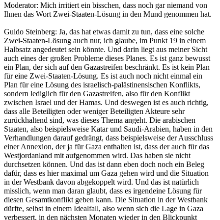
Moderator: Mich irritiert ein bisschen, dass noch gar niemand von
Ihnen das Wort Zwei-Staaten-Lösung in den Mund genommen hat.
Guido Steinberg: Ja, das hat etwas damit zu tun, dass eine solche
Zwei-Staaten-Lösung auch nur, ich glaube, im Punkt 19 in einem
Halbsatz angedeutet sein könnte. Und darin liegt aus meiner Sicht
auch eines der großen Probleme dieses Planes. Es ist ganz bewusst
ein Plan, der sich auf den Gazastreifen beschränkt. Es ist kein Plan
für eine Zwei-Staaten-Lösung. Es ist auch noch nicht einmal ein
Plan für eine Lösung des israelisch-palästinensischen Konflikts,
sondern lediglich für den Gazastreifen, also für den Konflikt
zwischen Israel und der Hamas. Und deswegen ist es auch richtig,
dass alle Beteiligten oder weniger Beteiligten Akteure sehr
zurückhaltend sind, was dieses Thema angeht. Die arabischen
Staaten, also beispielsweise Katar und Saudi-Arabien, haben in den
Verhandlungen darauf gedrängt, dass beispielsweise der Ausschluss
einer Annexion, der ja für Gaza enthalten ist, dass der auch für das
Westjordanland mit aufgenommen wird. Das haben sie nicht
durchsetzen können. Und das ist dann eben doch noch ein Beleg
dafür, dass es hier maximal um Gaza gehen wird und die Situation
in der Westbank davon abgekoppelt wird. Und das ist natürlich
misslich, wenn man daran glaubt, dass es irgendeine Lösung für
diesen Gesamtkonflikt geben kann. Die Situation in der Westbank
dürfte, selbst in einem Idealfall, also wenn sich die Lage in Gaza
verbessert, in den nächsten Monaten wieder in den Blickpunkt