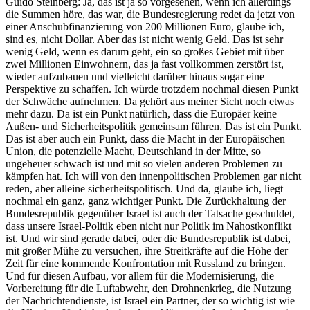
Guido Steinberg: Ja, das ist ja so vorgesehen, wenn ich allerdings
die Summen höre, das war, die Bundesregierung redet da jetzt von
einer Anschubfinanzierung von 200 Millionen Euro, glaube ich,
sind es, nicht Dollar. Aber das ist nicht wenig Geld. Das ist sehr
wenig Geld, wenn es darum geht, ein so großes Gebiet mit über
zwei Millionen Einwohnern, das ja fast vollkommen zerstört ist,
wieder aufzubauen und vielleicht darüber hinaus sogar eine
Perspektive zu schaffen. Ich würde trotzdem nochmal diesen Punkt
der Schwäche aufnehmen. Da gehört aus meiner Sicht noch etwas
mehr dazu. Da ist ein Punkt natürlich, dass die Europäer keine
Außen- und Sicherheitspolitik gemeinsam führen. Das ist ein Punkt.
Das ist aber auch ein Punkt, dass die Macht in der Europäischen
Union, die potenzielle Macht, Deutschland in der Mitte, so
ungeheuer schwach ist und mit so vielen anderen Problemen zu
kämpfen hat. Ich will von den innenpolitischen Problemen gar nicht
reden, aber alleine sicherheitspolitisch. Und da, glaube ich, liegt
nochmal ein ganz, ganz wichtiger Punkt. Die Zurückhaltung der
Bundesrepublik gegenüber Israel ist auch der Tatsache geschuldet,
dass unsere Israel-Politik eben nicht nur Politik im Nahostkonflikt
ist. Und wir sind gerade dabei, oder die Bundesrepublik ist dabei,
mit großer Mühe zu versuchen, ihre Streitkräfte auf die Höhe der
Zeit für eine kommende Konfrontation mit Russland zu bringen.
Und für diesen Aufbau, vor allem für die Modernisierung, die
Vorbereitung für die Luftabwehr, den Drohnenkrieg, die Nutzung
der Nachrichtendienste, ist Israel ein Partner, der so wichtig ist wie