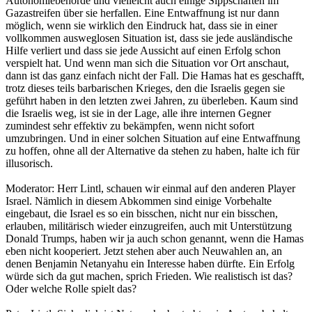
Autonomiebehörde und vielleicht auch einige Sippschaften im
Gazastreifen über sie herfallen. Eine Entwaffnung ist nur dann
möglich, wenn sie wirklich den Eindruck hat, dass sie in einer
vollkommen ausweglosen Situation ist, dass sie jede ausländische
Hilfe verliert und dass sie jede Aussicht auf einen Erfolg schon
verspielt hat. Und wenn man sich die Situation vor Ort anschaut,
dann ist das ganz einfach nicht der Fall. Die Hamas hat es geschafft,
trotz dieses teils barbarischen Krieges, den die Israelis gegen sie
geführt haben in den letzten zwei Jahren, zu überleben. Kaum sind
die Israelis weg, ist sie in der Lage, alle ihre internen Gegner
zumindest sehr effektiv zu bekämpfen, wenn nicht sofort
umzubringen. Und in einer solchen Situation auf eine Entwaffnung
zu hoffen, ohne all der Alternative da stehen zu haben, halte ich für
illusorisch.
Moderator: Herr Lintl, schauen wir einmal auf den anderen Player
Israel. Nämlich in diesem Abkommen sind einige Vorbehalte
eingebaut, die Israel es so ein bisschen, nicht nur ein bisschen,
erlauben, militärisch wieder einzugreifen, auch mit Unterstützung
Donald Trumps, haben wir ja auch schon genannt, wenn die Hamas
eben nicht kooperiert. Jetzt stehen aber auch Neuwahlen an, an
denen Benjamin Netanyahu ein Interesse haben dürfte. Ein Erfolg
würde sich da gut machen, sprich Frieden. Wie realistisch ist das?
Oder welche Rolle spielt das?