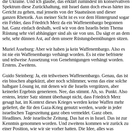
die Ukraine. Und ich glaube, das erklärt zumindest im konservativen
Spektrum diese Zurückhaltung, mit Israel dann doch etwas härter ins
Gericht zu gehen, mal jenseits von der Staatsräson und dieser
ganzen Rhetorik. Aus meiner Sicht ist es vor dem Hintergrund sogar
ein Fehler, dass Friedrich Merz da ein Waffenembargo begonnen
hat. Ganz einfach deshalb, weil wir von den Israelis beim Thema
Rüstung sehr viel abhängiger sind als sie von uns. Da sägt er an dem
sehr, sehr dünnen Ast, auf dem unsere Rüstungsbemühungen sitzen.
Muriel Asseburg: Aber wir haben ja kein Waffenembargo. Also es
ist nie ein Waffenembargo verhängt worden. Es ist eine befristete
und teilweise Aussetzung von Genehmigungen verhängt worden.
Erstens. Zweitens.
Guido Steinberg: Ja, ein teilweisees Waffenembargo. Genau, das ist
ein bisschen abgekürzt, aber noch schlimmer, wenn das eine solche
halbgare Lösung ist, mit denen wir die Israelis vergrätzen, aber
keinerlei Ergebnis generieren. Nee, das stimmt. Ah, so. Punkt. Also
erstens, letzter Satz stimmt überhaupt nicht, dass Friedrich Merz
gesagt hat, im Kontext dieses Krieges werden keine Waffen mehr
geliefert, die für den Gaza-Krieg genutzt werden, wurde in jeder
israelischen Tageszeitung ganz oben vermeldet. Ganz oben.
Headlines. Jede israelische Zeitung. Das hat es in Israel. Das ist zur
Kenntnis genommen worden. Und zweitens kommen wir zurück zu
einer Position, wie wir sie vorher hatten. Die Idee, alles was