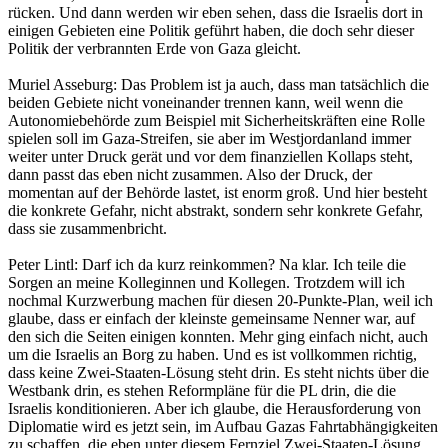
rücken. Und dann werden wir eben sehen, dass die Israelis dort in
einigen Gebieten eine Politik geführt haben, die doch sehr dieser
Politik der verbrannten Erde von Gaza gleicht.
Muriel Asseburg: Das Problem ist ja auch, dass man tatsächlich die
beiden Gebiete nicht voneinander trennen kann, weil wenn die
Autonomiebehörde zum Beispiel mit Sicherheitskräften eine Rolle
spielen soll im Gaza-Streifen, sie aber im Westjordanland immer
weiter unter Druck gerät und vor dem finanziellen Kollaps steht,
dann passt das eben nicht zusammen. Also der Druck, der
momentan auf der Behörde lastet, ist enorm groß. Und hier besteht
die konkrete Gefahr, nicht abstrakt, sondern sehr konkrete Gefahr,
dass sie zusammenbricht.
Peter Lintl: Darf ich da kurz reinkommen? Na klar. Ich teile die
Sorgen an meine Kolleginnen und Kollegen. Trotzdem will ich
nochmal Kurzwerbung machen für diesen 20-Punkte-Plan, weil ich
glaube, dass er einfach der kleinste gemeinsame Nenner war, auf
den sich die Seiten einigen konnten. Mehr ging einfach nicht, auch
um die Israelis an Borg zu haben. Und es ist vollkommen richtig,
dass keine Zwei-Staaten-Lösung steht drin. Es steht nichts über die
Westbank drin, es stehen Reformpläne für die PL drin, die die
Israelis konditionieren. Aber ich glaube, die Herausforderung von
Diplomatie wird es jetzt sein, im Aufbau Gazas Fahrtabhängigkeiten
zu schaffen, die eben unter diesem Fernziel Zwei-Staaten-Lösung