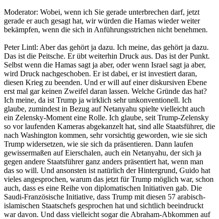
Moderator: Wobei, wenn ich Sie gerade unterbrechen darf, jetzt
gerade er auch gesagt hat, wir würden die Hamas wieder weiter
bekämpfen, wenn die sich in Anführungsstrichen nicht benehmen.
Peter Lintl: Aber das gehört ja dazu. Ich meine, das gehört ja dazu.
Das ist die Peitsche. Er übt weiterhin Druck aus. Das ist der Punkt.
Selbst wenn die Hamas sagt ja aber, oder wenn Israel sagt ja aber,
wird Druck nachgeschoben. Er ist dabei, er ist investiert daran,
diesen Krieg zu beenden. Und er will auf einer diskursiven Ebene
erst mal gar keinen Zweifel daran lassen. Welche Gründe das hat?
Ich meine, da ist Trump ja wirklich sehr unkonventionell. Ich
glaube, zumindest in Bezug auf Netanyahu spielte vielleicht auch
ein Zelensky-Moment eine Rolle. Ich glaube, seit Trump-Zelensky
so vor laufenden Kameras abgekanzelt hat, sind alle Staatsführer, die
nach Washington kommen, sehr vorsichtig geworden, wie sie sich
Trump widersetzen, wie sie sich da präsentieren. Dann laufen
gewissermaßen auf Eierschalen, auch ein Netanyahu, der sich ja
gegen andere Staatsführer ganz anders präsentiert hat, wenn man
das so will. Und ansonsten ist natürlich der Hintergrund, Guido hat
vieles angesprochen, warum das jetzt für Trump möglich war, schon
auch, dass es eine Reihe von diplomatischen Initiativen gab. Die
Saudi-Französische Initiative, dass Trump mit diesen 57 arabisch-
islamischen Staatschefs gesprochen hat und sichtlich beeindruckt
war davon. Und dass vielleicht sogar die Abraham-Abkommen auf