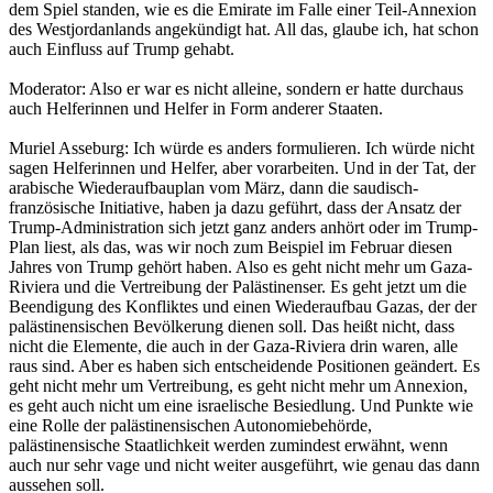
dem Spiel standen, wie es die Emirate im Falle einer Teil-Annexion
des Westjordanlands angekündigt hat. All das, glaube ich, hat schon
auch Einfluss auf Trump gehabt.
Moderator: Also er war es nicht alleine, sondern er hatte durchaus
auch Helferinnen und Helfer in Form anderer Staaten.
Muriel Asseburg: Ich würde es anders formulieren. Ich würde nicht
sagen Helferinnen und Helfer, aber vorarbeiten. Und in der Tat, der
arabische Wiederaufbauplan vom März, dann die saudisch-
französische Initiative, haben ja dazu geführt, dass der Ansatz der
Trump-Administration sich jetzt ganz anders anhört oder im Trump-
Plan liest, als das, was wir noch zum Beispiel im Februar diesen
Jahres von Trump gehört haben. Also es geht nicht mehr um Gaza-
Riviera und die Vertreibung der Palästinenser. Es geht jetzt um die
Beendigung des Konfliktes und einen Wiederaufbau Gazas, der der
palästinensischen Bevölkerung dienen soll. Das heißt nicht, dass
nicht die Elemente, die auch in der Gaza-Riviera drin waren, alle
raus sind. Aber es haben sich entscheidende Positionen geändert. Es
geht nicht mehr um Vertreibung, es geht nicht mehr um Annexion,
es geht auch nicht um eine israelische Besiedlung. Und Punkte wie
eine Rolle der palästinensischen Autonomiebehörde,
palästinensische Staatlichkeit werden zumindest erwähnt, wenn
auch nur sehr vage und nicht weiter ausgeführt, wie genau das dann
aussehen soll.