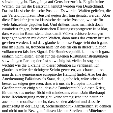
schwimmt, geht. Das geht ja auf Genscher zurück. Es gibt keine
Waffen, die für die Besatzung genutzt werden von Deutschland.
Das ist klassische deutsche Position. Es werden Waffen geliefert, die
zur Verteidigung zum Beispiel gegen den Iran genutzt werden. Aber
diese Rückkehr jetzt ist klassische deutsche Position, wie sie für
viele Jahrzehnte gegolten hat. Und drittens muss man sich doch
zumindest fragen, beim deutschen Rüstungsexportgesetz ist ja klar,
dass wenn im Raum steht, dass damit Völkerrechtsverletzungen
begangen werden mit diesen Waffen, dann muss das extrem kritisch
gesehen werden. Und das, glaube ich, diese Frage steht doch ganz
klar im Raum. Ja, trotzdem halte ich das für ein in dieser Situation
vollkommen falsches Signal. Die Bundesrepublik kann es sich ganz
einfach nicht leisten, einen für die eigenen Rüstungsanstrengungen
so wichtigen Partner, der fast so wichtig ist, vielleicht sogar so
wichtig wie die Ukraine, in dieser Situation zu vergräzen. Ich
glaube, es wäre der richtigere Schritt gewesen, zu schauen, dass
man da eine gemeinsame europäische Haltung findet. Also bei der
Anerkennung Palästinas als Staat, da, glaube ich, wäre sehr viel
besser zu zeigen gewesen, dass wir uns als Europäer inklusive
Großbritannien einig sind, dass die Bundesrepublik diesen Krieg,
für den es aus meiner Sicht seit mindestens einem Jahr überhaupt
keine Rechtfertigung mehr gibt, keine strategische und natürlich
auch keine moralische mehr, dass sie den ablehnt und dass sie
gleichzeitig in der Lage ist, Sicherheitspolitik ganzheitlich zu denken
und nicht nur in Bezug auf diesen kleinen Streifen am Mittelmeer.