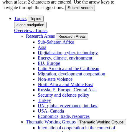
when at least 2 characters are entered. Use the arrow keys to
navigate through the suggestions.
Submit search
Topics
Topics
close navigation
Overview: Topics
Research Areas
Research Areas
Sub-Saharan Africa
Asia
Digitalisation, cyber, technology
Energy, climate, environment
EU, Europe
Latin America and the Caribbean
Migration, development cooperation
Non-state violence
North Africa and Middle East
Russia, E. Europe, Central Asia
Security and defence policy
Turkey
UN, global governance, int. law
USA, Canada
Economics, trade, resources
Thematic Working Groups
Thematic Working Groups
International cooperation in the context of