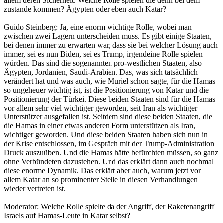
allem deren Sicherheit. Welche Rolle spielen die denn bei dem
zustande kommen? Ägypten oder eben auch Katar?
Guido Steinberg: Ja, eine enorm wichtige Rolle, wobei man
zwischen zwei Lagern unterscheiden muss. Es gibt einige Staaten,
bei denen immer zu erwarten war, dass sie bei welcher Lösung auch
immer, sei es nun Biden, sei es Trump, irgendeine Rolle spielen
würden. Das sind die sogenannten pro-westlichen Staaten, also
Ägypten, Jordanien, Saudi-Arabien. Das, was sich tatsächlich
verändert hat und was auch, wie Muriel schon sagte, für die Hamas
so ungeheuer wichtig ist, ist die Positionierung von Katar und die
Positionierung der Türkei. Diese beiden Staaten sind für die Hamas
vor allem sehr viel wichtiger geworden, seit Iran als wichtiger
Unterstützer ausgefallen ist. Seitdem sind diese beiden Staaten, die
die Hamas in einer etwas anderen Form unterstützen als Iran,
wichtiger geworden. Und diese beiden Staaten haben sich nun in
der Krise entschlossen, im Gespräch mit der Trump-Administration
Druck auszuüben. Und die Hamas hätte befürchten müssen, so ganz
ohne Verbündeten dazustehen. Und das erklärt dann auch nochmal
diese enorme Dynamik. Das erklärt aber auch, warum jetzt vor
allem Katar an so prominenter Stelle in diesen Verhandlungen
wieder vertreten ist.
Moderator: Welche Rolle spielte da der Angriff, der Raketenangriff
Israels auf Hamas-Leute in Katar selbst?