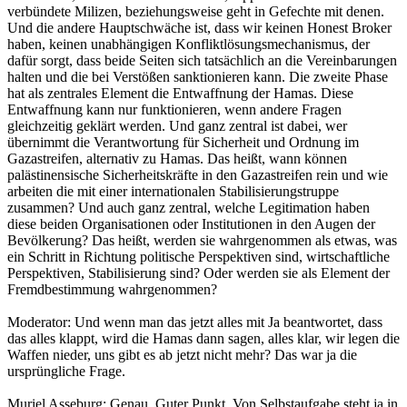
verbündete Milizen, beziehungsweise geht in Gefechte mit denen.
Und die andere Hauptschwäche ist, dass wir keinen Honest Broker
haben, keinen unabhängigen Konfliktlösungsmechanismus, der
dafür sorgt, dass beide Seiten sich tatsächlich an die Vereinbarungen
halten und die bei Verstößen sanktionieren kann. Die zweite Phase
hat als zentrales Element die Entwaffnung der Hamas. Diese
Entwaffnung kann nur funktionieren, wenn andere Fragen
gleichzeitig geklärt werden. Und ganz zentral ist dabei, wer
übernimmt die Verantwortung für Sicherheit und Ordnung im
Gazastreifen, alternativ zu Hamas. Das heißt, wann können
palästinensische Sicherheitskräfte in den Gazastreifen rein und wie
arbeiten die mit einer internationalen Stabilisierungstruppe
zusammen? Und auch ganz zentral, welche Legitimation haben
diese beiden Organisationen oder Institutionen in den Augen der
Bevölkerung? Das heißt, werden sie wahrgenommen als etwas, was
ein Schritt in Richtung politische Perspektiven sind, wirtschaftliche
Perspektiven, Stabilisierung sind? Oder werden sie als Element der
Fremdbestimmung wahrgenommen?
Moderator: Und wenn man das jetzt alles mit Ja beantwortet, dass
das alles klappt, wird die Hamas dann sagen, alles klar, wir legen die
Waffen nieder, uns gibt es ab jetzt nicht mehr? Das war ja die
ursprüngliche Frage.
Muriel Asseburg: Genau. Guter Punkt. Von Selbstaufgabe steht ja in