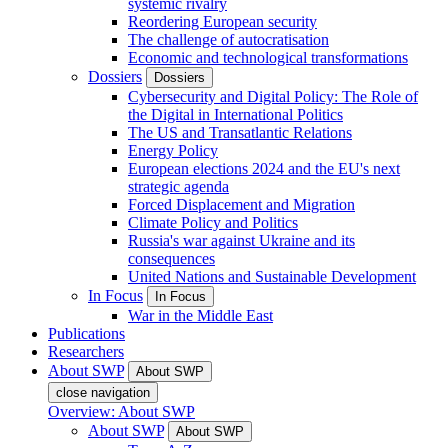
systemic rivalry
Reordering European security
The challenge of autocratisation
Economic and technological transformations
Dossiers
Dossiers
Cybersecurity and Digital Policy: The Role of
the Digital in International Politics
The US and Transatlantic Relations
Energy Policy
European elections 2024 and the EU's next
strategic agenda
Forced Displacement and Migration
Climate Policy and Politics
Russia's war against Ukraine and its
consequences
United Nations and Sustainable Development
In Focus
In Focus
War in the Middle East
Publications
Researchers
About SWP
About SWP
close navigation
Overview: About SWP
About SWP
About SWP