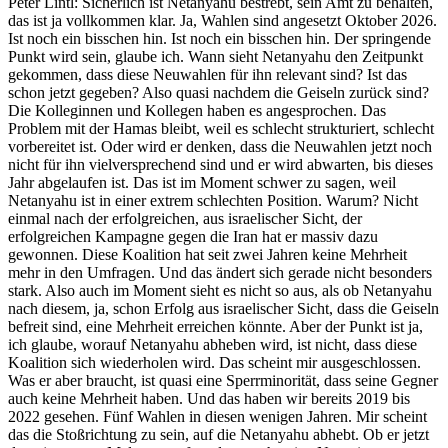
Peter Lintl: Sicherlich ist Netanyahu bestrebt, sein Amt zu behalten,
das ist ja vollkommen klar. Ja, Wahlen sind angesetzt Oktober 2026.
Ist noch ein bisschen hin. Ist noch ein bisschen hin. Der springende
Punkt wird sein, glaube ich. Wann sieht Netanyahu den Zeitpunkt
gekommen, dass diese Neuwahlen für ihn relevant sind? Ist das
schon jetzt gegeben? Also quasi nachdem die Geiseln zurück sind?
Die Kolleginnen und Kollegen haben es angesprochen. Das
Problem mit der Hamas bleibt, weil es schlecht strukturiert, schlecht
vorbereitet ist. Oder wird er denken, dass die Neuwahlen jetzt noch
nicht für ihn vielversprechend sind und er wird abwarten, bis dieses
Jahr abgelaufen ist. Das ist im Moment schwer zu sagen, weil
Netanyahu ist in einer extrem schlechten Position. Warum? Nicht
einmal nach der erfolgreichen, aus israelischer Sicht, der
erfolgreichen Kampagne gegen die Iran hat er massiv dazu
gewonnen. Diese Koalition hat seit zwei Jahren keine Mehrheit
mehr in den Umfragen. Und das ändert sich gerade nicht besonders
stark. Also auch im Moment sieht es nicht so aus, als ob Netanyahu
nach diesem, ja, schon Erfolg aus israelischer Sicht, dass die Geiseln
befreit sind, eine Mehrheit erreichen könnte. Aber der Punkt ist ja,
ich glaube, worauf Netanyahu abheben wird, ist nicht, dass diese
Koalition sich wiederholen wird. Das scheint mir ausgeschlossen.
Was er aber braucht, ist quasi eine Sperrminorität, dass seine Gegner
auch keine Mehrheit haben. Und das haben wir bereits 2019 bis
2022 gesehen. Fünf Wahlen in diesen wenigen Jahren. Mir scheint
das die Stoßrichtung zu sein, auf die Netanyahu abhebt. Ob er jetzt