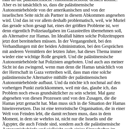
Aber es ist tatsächlich so, dass die palästinensische
Autonomiebehörde von der amerikanischen und von der
israelischen Seite nicht als Partner in diesem Abkommen angesehen
wird. Und das ist vor allem deshalb problematisch, weil, wie Muriel
das gerade schon gesagt hat, eines der größten Probleme ist, wer
denn eigentlich Polizeiaufgaben im Gazastreifen übernehmen soll,
als Alternative zur Hamas. Im Idealfall hätten solche Polizeitruppen
jetzt dort bereitstehen müssen. In der Vergangenheit, bei den
Verhandlungen mit der beiden Administration, bei den Gesprächen
mit anderen Vermittlern der letzten Jahre, hat dieses Thema immer
wieder eine wichtige Rolle gespielt. Und die palästinensische
Autonomiebehörde hat Polizisten angeboten. Und auch aus meiner
Sicht ist das zwingend, wenn man denn die Hamas tatsächlich von
der Herrschaft in Gaza vertreiben will, dass man eine solche
palästinensische Alternative mithilfe der palästinensischen
Autonomiebehörde aufbaut. Und da möchte ich nochmal auf den
vorherigen Punkt zurückkommen, weil mir das, glaube ich, das
Problem noch etwas grundsätzlicher zu sein scheint. Mal ganz
abgesehen von diesen Prozessen und von den Zusagen, die die
Hamas jetzt gemacht hat. Man muss sich in die Situation der Hamas
hineinversetzen. Das ist eine terroristische Organisation, die in einer
Welt von Feinden lebt, die damit rechnen muss, dass in dem
Moment, in dem sie wehrlos ist, nicht nur die Israelis und die
Ägypter, die auch Feinde sind, sondern auch die palästinensische