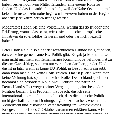
haben bisher noch kein Mittel gefunden, eine eigene Rolle zu
finden. Und das ist natürlich misslich, weil der Nahe Osten nun mal
bekanntermaßen sehr nahe liegt, wir Interessen haben in der Region,
aber die jetzt kaum berücksichtigt werden.
Moderator: Haben Sie eine Vorstellung, warum das so ist oder eine
Erklärung, warum das so ist, wieso sich deutsche, europäische
Initiativen da so erfolglos gewesen sind oder gar nicht gezeigt
haben?
Peter Lintl: Naja, also einer der wesentlichen Gründe ist, glaube ich,
dass es keine gemeinsame EU-Politik gibt. Es gab ja Momente, wo
man nicht mal mehr ein gemeinsames Kommuniqué gefunden hat zu
diesem Gaza-Krieg, sondern nur wir haben darüber geredet. Und
das ist ja fatal, wenn es keine EU-Politik in Bezug auf Gaza gibt,
dann kann man auch keine Rolle spielen. Das ist ja klar, wenn man
keine Meinung hat, spielt man keine Rolle. Deutschland spielt hier
nochmal eine besondere Rolle, weil Deutschland natürlich,
Deutschland selbst wegen seiner Vergangenheit, eine besondere
Position bezieht. Das Problem, glaube ich, das ich sehe,
international, aber auch innenpolitisch, dass die deutsche Politik
nicht geschafft hat, ein Deutungsangebot zu machen, wie man denn
Völkerrecht und historische Verantwortung im Kontext dieses
Krieges und auch des 7. Oktober zusammen erklären kann. Also