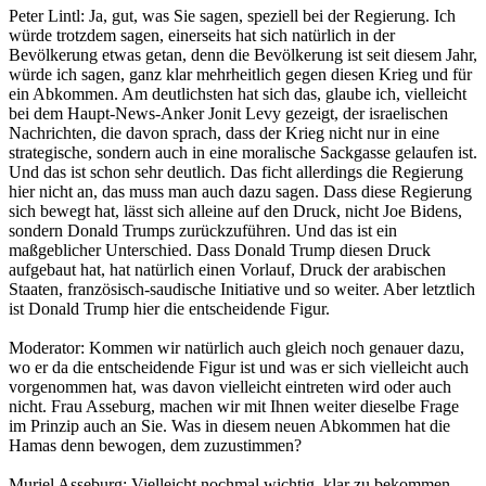
Peter Lintl: Ja, gut, was Sie sagen, speziell bei der Regierung. Ich
würde trotzdem sagen, einerseits hat sich natürlich in der
Bevölkerung etwas getan, denn die Bevölkerung ist seit diesem Jahr,
würde ich sagen, ganz klar mehrheitlich gegen diesen Krieg und für
ein Abkommen. Am deutlichsten hat sich das, glaube ich, vielleicht
bei dem Haupt-News-Anker Jonit Levy gezeigt, der israelischen
Nachrichten, die davon sprach, dass der Krieg nicht nur in eine
strategische, sondern auch in eine moralische Sackgasse gelaufen ist.
Und das ist schon sehr deutlich. Das ficht allerdings die Regierung
hier nicht an, das muss man auch dazu sagen. Dass diese Regierung
sich bewegt hat, lässt sich alleine auf den Druck, nicht Joe Bidens,
sondern Donald Trumps zurückzuführen. Und das ist ein
maßgeblicher Unterschied. Dass Donald Trump diesen Druck
aufgebaut hat, hat natürlich einen Vorlauf, Druck der arabischen
Staaten, französisch-saudische Initiative und so weiter. Aber letztlich
ist Donald Trump hier die entscheidende Figur.
Moderator: Kommen wir natürlich auch gleich noch genauer dazu,
wo er da die entscheidende Figur ist und was er sich vielleicht auch
vorgenommen hat, was davon vielleicht eintreten wird oder auch
nicht. Frau Asseburg, machen wir mit Ihnen weiter dieselbe Frage
im Prinzip auch an Sie. Was in diesem neuen Abkommen hat die
Hamas denn bewogen, dem zuzustimmen?
Muriel Asseburg: Vielleicht nochmal wichtig, klar zu bekommen,