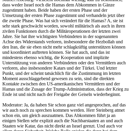
dass weder Israel noch die Hamas dem Abkommen in Gänze
zugestimmt haben. Beide haben der ersten Phase und der
Umsetzung der ersten Phase zugestimmt und verhandeln jetzt über
die zweite Phase. Was hat sich verändert für die Hamas? A, sie ist
sehr stark geschwächt worden, sowohl militärisch als auch in ihren
zivilen Funktionen durch die Militäroperationen der letzten zwei
Jahre. Sie hat ihre wichtigsten Verbündeten in der sogenannten
Achse des Widerstands verloren, insbesondere die Hezbollah und
den Iran, die sie eben nicht mehr schlagkräftig unterstützen können
und koordiniert auftreten können. Sie hat auch, und das ist
mindestens ebenso wichtig, die Kooperation und implizite
Unterstützung von anderen Verbündeten oder den Vermittlern auch
verloren, also insbesondere Katars und der Türkei. Und letzter
Punkt, und der scheint tatsächlich für die Zustimmung im letzten
Moment ausschlaggebend gewesen zu sein, sind die direkten
Kontakte zwischen den US-amerikanischen Vermittlern und der
Hamas und die Zusage der Trump-Administration, dass der Krieg zu
Ende ist und nicht nach der Freigabe der Geiseln wiederbeginnt.
Moderator: Ja, da haben Sie schon ganz viel angesprochen, auf das
wir auch noch zu sprechen kommen werden. Herr Steinberg atmet
schon ein, um gleich auszuatmen. Das Abkommen führt ja an
einigen Stellen sehr explizit auch die Nachbarstaaten an und auch
Staaten wie Katar, das nicht direkt an Israel grenzt. Und auch vor