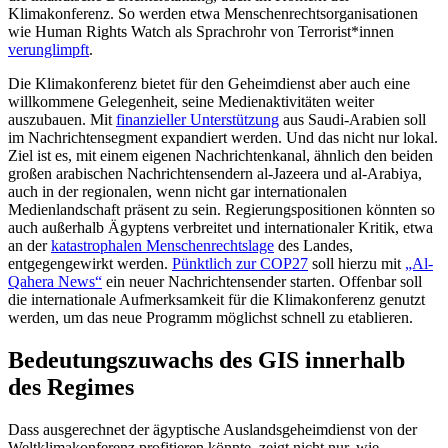
Klimakonferenz. So werden etwa Menschenrechtsorganisationen
wie Human Rights Watch als Sprachrohr von Terrorist*innen
verunglimpft
.
Die Klimakonferenz bietet für den Geheimdienst aber auch eine
willkommene Gelegenheit, seine Medienaktivitäten weiter
auszubauen. Mit
finanzieller Unterstützung
aus Saudi-Arabien soll
im Nachrichtensegment expandiert werden. Und das nicht nur lokal.
Ziel ist es, mit einem eigenen Nachrichtenkanal, ähnlich den beiden
großen arabischen Nachrichtensendern al-Jazeera und al-Arabiya,
auch in der regionalen, wenn nicht gar internationalen
Medienlandschaft präsent zu sein. Regierungspositionen könnten so
auch außerhalb Ägyptens verbreitet und internationaler Kritik, etwa
an der
katastrophalen Menschenrechtslage
des Landes,
entgegengewirkt werden.
Pünktlich zur COP27
soll hierzu mit
„Al-
Qahera News“
ein neuer Nachrichtensender starten. Offenbar soll
die internationale Aufmerksamkeit für die Klimakonferenz genutzt
werden, um das neue Programm möglichst schnell zu etablieren.
Bedeutungszuwachs des GIS innerhalb
des Regimes
Dass ausgerechnet der ägyptische Auslandsgeheimdienst von der
Weltklimakonferenz profitieren könnte, zeigt nicht nur, wie