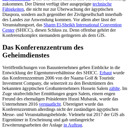
zukommen. Der Dienst verfügt über ausgeprägte
technische
Fähigkeiten
, die nicht nur zur Überwachung der ägyptischen
Diaspora, sondern auch gegenüber der Zivilgesellschaft innerhalb
des Landes zur Anwendung kommen. Vor allem aber lässt der
Veranstaltungsort, das
Sharm El-Sheikh International Convention
Center
(SHICC), diesen Schluss zu. Denn offenbar gehört der
Konferenzkomplex niemandem geringeren als dem GIS.
Das Konferenzzentrum des
Geheimdienstes
Veröffentlichungen von Bauunternehmen geben Einblicke in die
Entwicklung der Eigentumsverhältnisse des SHICC.
Erbaut
wurde
das Konferenzzentrum 2006 von der Naama Golf & Touristic
Investment Company, die seinerzeit zu den Besitztümern des
bekannten ägyptischen Großunternehmers Hussein Salem
zählte
. Im
Zuge strafrechtlicher Ermittlungen gegen Salem, einem engen
Freund des ehemaligen Präsidenten Husni Mubarak, wurde das
Unternehmen 2016
verstaatlicht
. Übereignet wurde das
Konferenzzentrum allerdings nicht der zuständigen ägyptischen
Messe- und Veranstaltungsbehörde. Vielmehr trat 2017 der GIS als
Eigentümer in Erscheinung und gab umfangreiche
Erweiterungsarbeiten der Anlage
in Auftrag
.