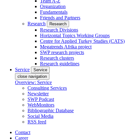
Team A-Z
Organization
Fundamentals
Friends and Partners
Research
Research
Research Divisions
Horizontal Topics Working Groups
Centre for Applied Turkey Studies (CATS)
Megatrends Afrika project
SWP research projects
Research clusters
Research guidelines
Service
Service
close navigation
Overview: Service
Consulting Services
Newsletter
SWP Podcast
WebMonitors
Bibliographic Database
Social Media
RSS feed
Contact
Career