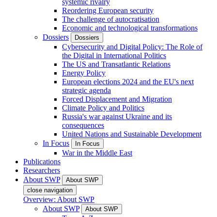
systemic rivalry
Reordering European security
The challenge of autocratisation
Economic and technological transformations
Dossiers
Dossiers
Cybersecurity and Digital Policy: The Role of
the Digital in International Politics
The US and Transatlantic Relations
Energy Policy
European elections 2024 and the EU's next
strategic agenda
Forced Displacement and Migration
Climate Policy and Politics
Russia's war against Ukraine and its
consequences
United Nations and Sustainable Development
In Focus
In Focus
War in the Middle East
Publications
Researchers
About SWP
About SWP
close navigation
Overview: About SWP
About SWP
About SWP