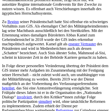
autoritäre Regime internationale Großevents für ihre Zwecke zu
nutzen wissen. Es offenbart auch Verschiebungen innerhalb des
ägyptischen Herrschaftssystems.
Zu
Beginn
seiner Präsidentschaft hatte Sisi offenbar ein schwieriges
Verhältnis zum GIS. Als ehemaliger Chef des Militärgeheimdienstes
lag seine Machtbasis ausschließlich bei den Streitkräften. Mit der
Ernennung seines damaligen Büroleiters Abbas Kamel zum
Geheimdienstchef in 2018 wurde der GIS indes erkennbar
machtpolitisch aufgewertet. Kamel gilt als
engster Vertrauter
des
Präsidenten und wird in Medienberichten auch als dessen
„Schatten“ bezeichnet. Auch Sisis ältester Sohn, Mahmoud al-Sisi,
scheint in kürzester Zeit in der Behörde Karriere gemacht zu haben.
In Folge dieser personellen Veränderung übertrug der Präsident dem
GIS immer mehr Aufgaben im Zusammenhang mit der Festigung
seiner Herrschaft – nicht zuletzt wohl auch, um unabhängiger von
der Militärführung zu werden. Bereits 2019 war der Dienst
maßgeblich an der Vorbereitung des Verfassungsreferendums
beteiligt
, das Sisi eine Amtszeitverlängerung ermöglichte. Seit
Frühjahr dieses Jahres ist er in die Organisation des „Nationalen
Dialogs“
involviert
, durch den Kritiker*innen zufolge Folge
politische Partizipation
simuliert
wird, ohne tatsächliche Reformen
zu implementieren. Zudem erhielt der Dienst per
Parlamentsbeschluss weitgehende
Befugnisse
zur Gründung eigener