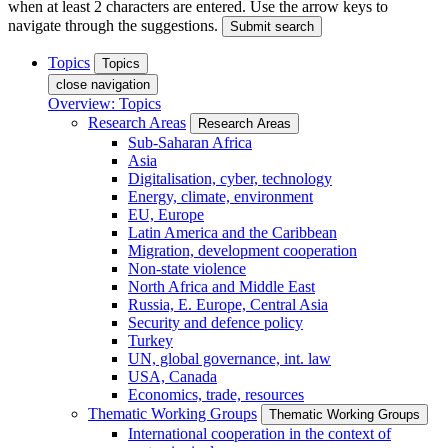
when at least 2 characters are entered. Use the arrow keys to
navigate through the suggestions.
Submit search
Topics
Topics
close navigation
Overview: Topics
Research Areas
Research Areas
Sub-Saharan Africa
Asia
Digitalisation, cyber, technology
Energy, climate, environment
EU, Europe
Latin America and the Caribbean
Migration, development cooperation
Non-state violence
North Africa and Middle East
Russia, E. Europe, Central Asia
Security and defence policy
Turkey
UN, global governance, int. law
USA, Canada
Economics, trade, resources
Thematic Working Groups
Thematic Working Groups
International cooperation in the context of