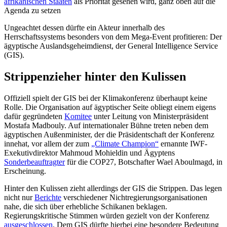
afrikanischen Staaten
als Priorität gesehen wird, ganz oben auf die
Agenda zu setzen
Ungeachtet dessen dürfte ein Akteur innerhalb des
Herrschaftssystems besonders von dem Mega-Event profitieren: Der
ägyptische Auslandsgeheimdienst, der General Intelligence Service
(GIS).
Strippenzieher hinter den Kulissen
Offiziell spielt der GIS bei der Klimakonferenz überhaupt keine
Rolle. Die Organisation auf ägyptischer Seite obliegt einem eigens
dafür gegründeten
Komitee
unter Leitung von Ministerpräsident
Mostafa Madbouly. Auf internationaler Bühne treten neben dem
ägyptischen Außenminister, der die Präsidentschaft der Konferenz
innehat, vor allem der zum
„Climate Champion“
ernannte IWF-
Exekutivdirektor Mahmoud Mohieldin und Ägyptens
Sonderbeauftragter
für die COP27, Botschafter Wael Aboulmagd, in
Erscheinung.
Hinter den Kulissen zieht allerdings der GIS die Strippen. Das legen
nicht nur
Berichte
verschiedener Nichtregierungsorganisationen
nahe, die sich über erhebliche Schikanen beklagen.
Regierungskritische Stimmen würden gezielt von der Konferenz
ausgeschlossen
. Dem GIS dürfte hierbei eine besondere Bedeutung