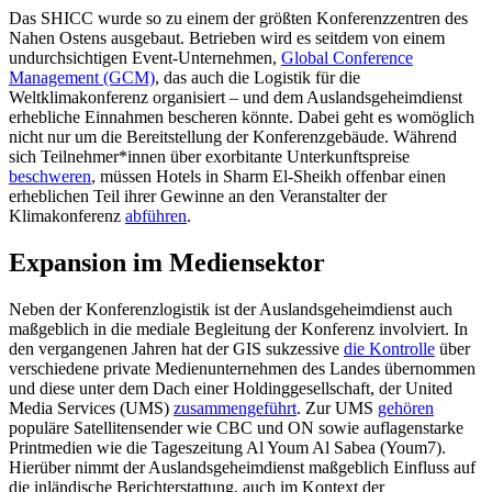
Das SHICC wurde so zu einem der größten Konferenzzentren des
Nahen Ostens ausgebaut. Betrieben wird es seitdem von einem
undurchsichtigen Event-Unternehmen,
Global Conference
Management (GCM)
, das auch die Logistik für die
Weltklimakonferenz organisiert – und dem Auslandsgeheimdienst
erhebliche Einnahmen bescheren könnte. Dabei geht es womöglich
nicht nur um die Bereitstellung der Konferenzgebäude. Während
sich Teilnehmer*innen über exorbitante Unterkunftspreise
beschweren
, müssen Hotels in Sharm El-Sheikh offenbar einen
erheblichen Teil ihrer Gewinne an den Veranstalter der
Klimakonferenz
abführen
.
Expansion im Mediensektor
Neben der Konferenzlogistik ist der Auslandsgeheimdienst auch
maßgeblich in die mediale Begleitung der Konferenz involviert. In
den vergangenen Jahren hat der GIS sukzessive
die Kontrolle
über
verschiedene private Medienunternehmen des Landes übernommen
und diese unter dem Dach einer Holdinggesellschaft, der United
Media Services (UMS)
zusammengeführt
. Zur UMS
gehören
populäre Satellitensender wie CBC und ON sowie auflagenstarke
Printmedien wie die Tageszeitung Al Youm Al Sabea (Youm7).
Hierüber nimmt der Auslandsgeheimdienst maßgeblich Einfluss auf
die inländische Berichterstattung, auch im Kontext der