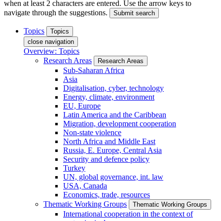
when at least 2 characters are entered. Use the arrow keys to
navigate through the suggestions.
Submit search
Topics
Topics
close navigation
Overview: Topics
Research Areas
Research Areas
Sub-Saharan Africa
Asia
Digitalisation, cyber, technology
Energy, climate, environment
EU, Europe
Latin America and the Caribbean
Migration, development cooperation
Non-state violence
North Africa and Middle East
Russia, E. Europe, Central Asia
Security and defence policy
Turkey
UN, global governance, int. law
USA, Canada
Economics, trade, resources
Thematic Working Groups
Thematic Working Groups
International cooperation in the context of