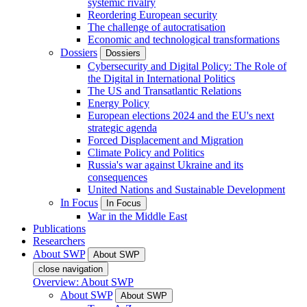
systemic rivalry
Reordering European security
The challenge of autocratisation
Economic and technological transformations
Dossiers
Dossiers
Cybersecurity and Digital Policy: The Role of
the Digital in International Politics
The US and Transatlantic Relations
Energy Policy
European elections 2024 and the EU's next
strategic agenda
Forced Displacement and Migration
Climate Policy and Politics
Russia's war against Ukraine and its
consequences
United Nations and Sustainable Development
In Focus
In Focus
War in the Middle East
Publications
Researchers
About SWP
About SWP
close navigation
Overview: About SWP
About SWP
About SWP