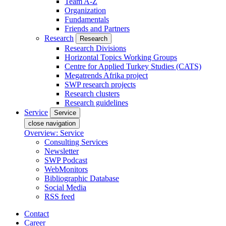
Team A-Z
Organization
Fundamentals
Friends and Partners
Research
Research
Research Divisions
Horizontal Topics Working Groups
Centre for Applied Turkey Studies (CATS)
Megatrends Afrika project
SWP research projects
Research clusters
Research guidelines
Service
Service
close navigation
Overview: Service
Consulting Services
Newsletter
SWP Podcast
WebMonitors
Bibliographic Database
Social Media
RSS feed
Contact
Career