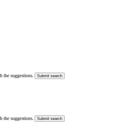
gh the suggestions.
Submit search
gh the suggestions.
Submit search