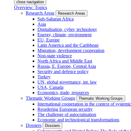
close navigation
Overview: Topics
Research Areas
Research Areas
Sub-Saharan Africa
Asia
Digitalisation, cyber, technology
Energy, climate, environment
EU, Europe
Latin America and the Caribbean
Migration, development cooperation
Non-state violence
North Africa and Middle East
Russia, E. Europe, Central Asia
Security and defence policy
Turkey
UN, global governance, int. law
USA, Canada
Economics, trade, resources
Thematic Working Groups
Thematic Working Groups
International cooperation in the context of systemic
Reordering European security
The challenge of autocratisation
Economic and technological transformations
Dossiers
Dossiers