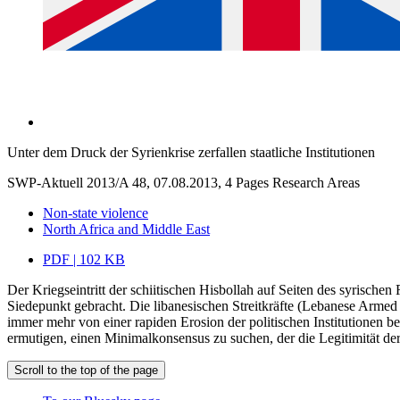
Unter dem Druck der Syrienkrise zerfallen staatliche Institutionen
SWP-Aktuell 2013/A 48, 07.08.2013, 4 Pages
Research Areas
Non-state violence
North Africa and Middle East
PDF | 102 KB
Der Kriegseintritt der schiitischen Hisbollah auf Seiten des syrisch
Siedepunkt gebracht. Die libanesischen Streitkräfte (Lebanese Armed
immer mehr von einer rapiden Erosion der politischen Institutionen be
ermutigen, einen Minimalkonsensus zu suchen, der die Legitimität der 
Scroll to the top of the page