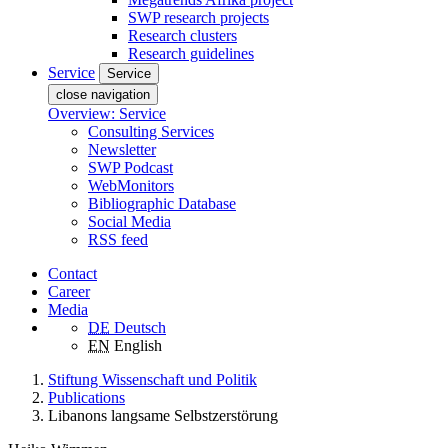
SWP research projects
Research clusters
Research guidelines
Service
Service
close navigation
Overview: Service
Consulting Services
Newsletter
SWP Podcast
WebMonitors
Bibliographic Database
Social Media
RSS feed
Contact
Career
Media
DE
Deutsch
EN
English
Stiftung Wissenschaft und Politik
Publications
Libanons langsame Selbstzerstörung