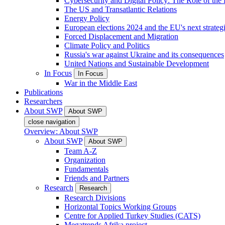
Cybersecurity and Digital Policy: The Role of the Di
The US and Transatlantic Relations
Energy Policy
European elections 2024 and the EU's next strateg
Forced Displacement and Migration
Climate Policy and Politics
Russia's war against Ukraine and its consequences
United Nations and Sustainable Development
In Focus
In Focus
War in the Middle East
Publications
Researchers
About SWP
About SWP
close navigation
Overview: About SWP
About SWP
About SWP
Team A-Z
Organization
Fundamentals
Friends and Partners
Research
Research
Research Divisions
Horizontal Topics Working Groups
Centre for Applied Turkey Studies (CATS)
Megatrends Afrika project