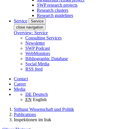
SWP research projects
Research clusters
Research guidelines
Service
Service
close navigation
Overview: Service
Consulting Services
Newsletter
SWP Podcast
WebMonitors
Bibliographic Database
Social Media
RSS feed
Contact
Career
Media
DE
Deutsch
EN
English
Stiftung Wissenschaft und Politik
Publications
Inspektionen im Irak