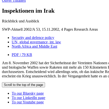
Oliver Thränert
Inspektionen im Irak
Rückblick und Ausblick
SWP-Aktuell 2002/A 53, 15.11.2002, 4 Pages
Research Areas
Security and defence policy
UN, global governance, int. law
North Africa and Middle East
PDF | 79 KB
Am 8. November 2002 hat der Sicherheitsrat der Vereinten Nationen 
und biologische Waffen sowie Raketen mit mehr als 150 Kilometern R
durchzusetzen. Entscheidend wird allerdings sein, ob das irakische Re
erscheint ein Krieg unausweichlich. In der Vergangenheit hatte es an
Scroll to the top of the page
To our Bluesky page
To our LinkedIn page
To our Youtube page