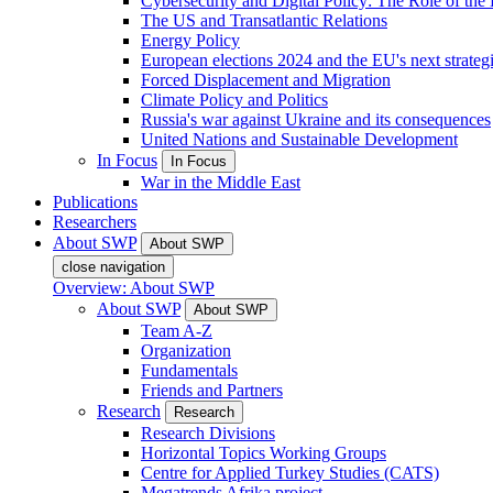
Cybersecurity and Digital Policy: The Role of the Di
The US and Transatlantic Relations
Energy Policy
European elections 2024 and the EU's next strateg
Forced Displacement and Migration
Climate Policy and Politics
Russia's war against Ukraine and its consequences
United Nations and Sustainable Development
In Focus
In Focus
War in the Middle East
Publications
Researchers
About SWP
About SWP
close navigation
Overview: About SWP
About SWP
About SWP
Team A-Z
Organization
Fundamentals
Friends and Partners
Research
Research
Research Divisions
Horizontal Topics Working Groups
Centre for Applied Turkey Studies (CATS)
Megatrends Afrika project