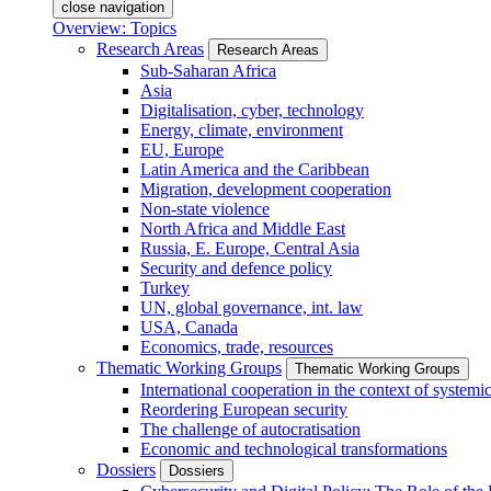
close navigation
Overview: Topics
Research Areas
Research Areas
Sub-Saharan Africa
Asia
Digitalisation, cyber, technology
Energy, climate, environment
EU, Europe
Latin America and the Caribbean
Migration, development cooperation
Non-state violence
North Africa and Middle East
Russia, E. Europe, Central Asia
Security and defence policy
Turkey
UN, global governance, int. law
USA, Canada
Economics, trade, resources
Thematic Working Groups
Thematic Working Groups
International cooperation in the context of systemic
Reordering European security
The challenge of autocratisation
Economic and technological transformations
Dossiers
Dossiers