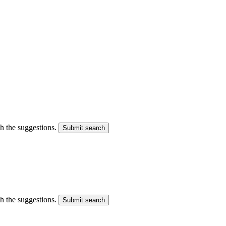
gh the suggestions.
Submit search
gh the suggestions.
Submit search