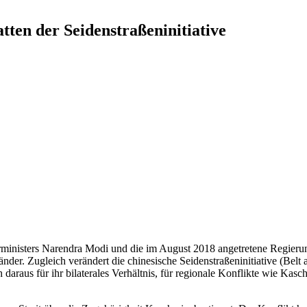
tten der Seidenstraßeninitiative
rministers Narendra Modi und die im August 2018 angetretene Regierun
änder. Zugleich verändert die chinesische Seidenstraßen­
initiative (Bel
daraus für ihr bilate­rales Verhältnis, für regionale Konflikte wie Kas