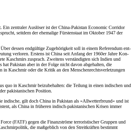
. Ein zentraler Auslöser ist der China-Pakistan Economic Corridor
prucht, seitdem der ehemalige Für­stenstaat im Oktober 1947 der
. Über dessen endgültige Zu­gehörigkeit soll in einem Referendum ent­
ung verloren. Erstens ist China seit Anfang der 1960er Jahre Kon­
ebiete Kaschmirs zusprach. Zweitens verständigten sich Indien und
 hat Pakistan aber in der Folge nicht davon abgehalten, die
pen in Kaschmir oder die Kritik an den Menschenrechtsverletzungen
tus quo in Kaschmir beizube­halten: die Teilung in einen indischen und
der pakistanischen Position.
die indische, gilt doch China
in Pakistan als »Allwetterfreund« und ist
istent, als China in früheren indisch-pakistanischen Krisen immer
 Force (FATF) gegen die Finanz­ströme terroristischer Gruppen und
aschmirpolitik, die maßgeb­lich von den Streitkräften bestimmt