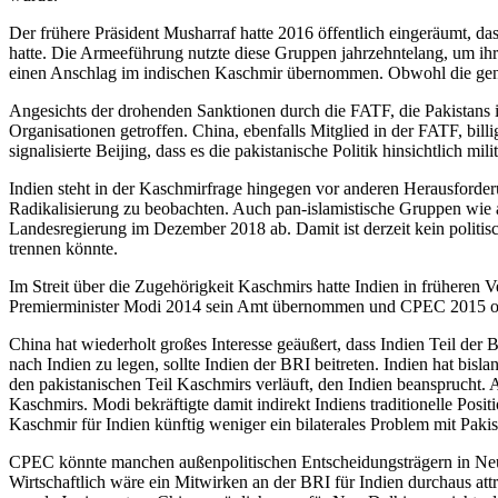
Der frühere Präsident Musharraf hatte 2016 öffentlich eingeräumt, d
hatte. Die Armeeführung nutzte diese Grup­pen jahrzehntelang, um ih
einen Anschlag im indischen Kaschmir übernommen. Obwohl die genan
Angesichts der drohenden Sanktionen durch die FATF, die Pakistans 
Organisationen getroffen. China, ebenfalls Mitglied in der FATF, bi
signalisierte Beijing, dass es die pakistanische Politik hinsichtlich mi
Indien steht in der Kaschmirfrage hin­gegen vor anderen Herausforder
Radikalisierung zu beobachten. Auch pan-islamistische Gruppen wie a
Landesregierung im Dezember 2018 ab. Damit ist derzeit kein politi
trennen könnte.
Im Streit über die Zugehörigkeit Kaschmirs hatte Indien in früheren V
Premierminister Modi
2014 sein Amt übernommen und
CPEC 2015 off
China hat wiederholt großes Interesse geäußert, dass Indien Teil de
nach Indien zu legen, sollte Indien der BRI bei­treten. Indien hat bi
den pa­kis­tanischen Teil Kaschmirs verläuft, den Indien beansprucht.
Kaschmirs. Modi bekräftigte damit indirekt Indiens traditionelle Posi
Kaschmir für Indien künftig weniger ein bilaterales Problem mit Pakis
CPEC könnte manchen außenpolitischen Entscheidungsträgern in Neu-
Wirtschaftlich wäre ein Mitwirken an der BRI für In­dien durchaus att