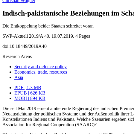
Christian Wagner
Indisch-pakistanische Beziehungen im Scha
Die Entkoppelung beider Staaten schreitet voran
SWP-Aktuell 2019/A 40, 19.07.2019, 4 Pages
doi:10.18449/2019A40
Research Areas
Security and defence policy
Economics, trade, resources
Asia
PDF | 1.3 MB
EPUB | 626 KB
MOBI | 894 KB
Die seit Mai 2019 erneut amtierende Regierung des indischen Premie
Neuausrichtung der politischen Systeme
und der Außenpolitik ihrer L
Konstellationen Indiens und Pakistans. Welche Szenarien ergeben sich 
Association for Regional Cooperation (SAARC)?