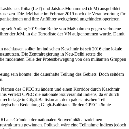
 wie Lashkar-e-Toiba (LeT) und Jaish-e-Mohammed (JeM) ausgebildet
hzusetzen. Die JeM hatte im Februar 2019 noch die Verant­wortung für
nisa­tionen und ihre Anführer weitgehend ungehindert operieren.
erung seit Anfang 2019 eine Reihe von Maßnahmen gegen ver­botene
 Führer der JeM, in die Terrorliste der VN aufgenommen wurde. Damit
 nachlassen sollte: Im indischen Kaschmir ist seit 2016 eine lokale
szunutzen. Die Zentralregierung in Neu-Delhi setzte die
 die moderaten Teile der Protestbewegung von den militanten Gruppen
Lösung sein könnte: die dauerhafte Teilung des Gebiets. Doch seitdem
n.
, den Namen des CPEC zu ändern und einen Korridor durch Kaschmir
his verletzt CPEC die nationale
Souveränität Indiens, da er durch
rechtslage in Gilgit-Baltistan an, dem pakistanischen Teil
trate­gischen Bedeutung Gilgit-Baltistans für den CPEC könnte
I aus Gründen der natio­nalen Souveränität abzulehnen.
nfrastruktur zu gewinnen. Politisch wäre eine Teilnahme Indiens jedoch