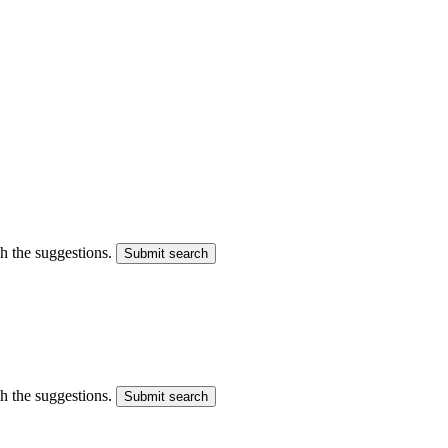
gh the suggestions.
Submit search
gh the suggestions.
Submit search