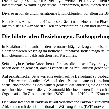
Die indisch-pakistanischen Beziehungen werden seit 1947 vor allem 
internatio
­nale Vermittlungsversuche unternommen, Resolutionen des Si
Diverse nationale und inter
nationale Entwicklungen, vor allem die BR
Nach Modis Amtsantritt 2014 sah es zu­nächst nach einer neuen Phas
mierminister Nawaz Sharif zu seiner Amts­einführung ein und überra
Die bilateralen Beziehungen: Entkoppelun
In Reaktion auf die anhaltenden Terror­anschläge vollzog die indisc
einem schweren Anschlag im indischen Pathankot. Indien reagierte i
Einrichtungen im pakistanischen Teil Kaschmirs.
Seitdem gibt es keine Anzeichen dafür, dass die indische Regierung je
haben deutlich gemacht, dass es keinen Dialog mit Pakistan geben wir
Auf pakistanischer Seite war eine gegenläufige Bewegung zu beobac
aus. Dies war ein deutlicher Wandel, denn Pakistan hatte es jahrzehnt
er
die Rückendeckung des Militärs genießt, das
jahrelang die Annäheru
neu einrich­tete, wurde dies als Startpunkt für einen
neuen Dialog mit I
Organisation für Zusammenarbeit (SOZ) im Juni 2019 hoffte Khan ver
Der Sinneswandel in Pakistan ist auf ver­schiedene Faktoren zurückzuf
Abkom­men mit dem Internationalen Währungs­fonds (IWF) notwendig.