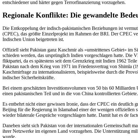
entschiedener und härter gegen Terrorfinanzierung vorzugehen.
Regionale Konflikte: Die gewandelte Bed
Die Entkoppelung der indisch-pakista­nischen Beziehungen ist vermut
(CPEC), das größte Einzelprojekt im Rah­men der BRI. Der CPEC verlä
Indischen Union beigetreten ist.
Offiziell sieht Pakistan ganz Kaschmir als »umstrittenes Gebiet« im S
schieden werden, das ursprünglich Indien vorgeschlagen hatte. Die 
flikt­partei, da es spätestens seit dem Grenz­krieg mit Indien 1962 Te
Pakistan nach dem Krieg von 1971 im Frie­densvertrag von Shimla (197
Kaschmirfrage zu internationalisieren, beispielsweise durch die Prov
indischer Sicherheitskräfte.
Bei einem geschätzten Investitionsvolumen von 50 bis 60 Milliarden
einen pakistanischen Teil und in die
von China kontrollierten Gebiete
Es entbehrt nicht einer gewissen Ironie, dass der CPEC ein deutlich g
Beijing für die Regierung in Islamabad einer der wenigen offiziellen str
wieder
bilaterale Gespräche vorgeschlagen hatte. Damit hat es de facto 
Daneben sieht sich Pakistan von der in­ternationalen Gemeinschaft ma
ihrer Netzwerke im eigenen Land vorzuge­hen. Die Unterstützung milita
wurde.