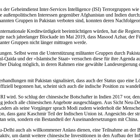
ass der Ge­heimdienst Inter-Services Intelligence (ISI) Terrorgruppen
re außen­politischen Interessen gegenüber Afghanistan und Indien durc
nten Gruppen in Pakistan verboten sind, konnten deren Nachfolgeorga
internatio­nale Kreditwürdigkeit beeinträchtigen würden, hat die Regi
l­ligte nach jahrelanger Blockade im Mai 2019, dass Masood Azhar, der
litanter Gruppen nicht länger mittragen werde.
ungen. Selbst wenn die Unterstützung militanter Gruppen durch Pakistan
l‑Qaida und der »Islamische Staat« versuchen diese für ihre Agenda au
scher Dialog möglich, in deren Rahmen eine gewählte Landesregierung
erhand­lungen mit Pakistan signalisiert, dass auch der Status quo eine 
iziell begonnen hat, scheint sich auch die in­dische Position zu wandel
r BRI wird. So schlug der chinesische Botschafter in Indien 2017 vor
slang jedoch alle chinesischen Angebote ausgeschlagen. Aus
Sicht Neu-Del
 Anders als seine Vor­gänger sprach Modi zudem wiederholt die Menschen
tion, dass ganz Kaschmir Teil der Indischen Union ist. Angesichts der s
­tan sein, sondern ein Bestandteil der Aus­einandersetzungen mit China.
Delhi auch als willkommener Anlass dienen, eine Teil­nahme an der BR
raktiv, um damit weitere chinesische Investitionen in den Aufbau der I