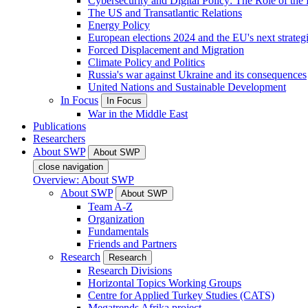
Cybersecurity and Digital Policy: The Role of the Di
The US and Transatlantic Relations
Energy Policy
European elections 2024 and the EU's next strateg
Forced Displacement and Migration
Climate Policy and Politics
Russia's war against Ukraine and its consequences
United Nations and Sustainable Development
In Focus
In Focus
War in the Middle East
Publications
Researchers
About SWP
About SWP
close navigation
Overview: About SWP
About SWP
About SWP
Team A-Z
Organization
Fundamentals
Friends and Partners
Research
Research
Research Divisions
Horizontal Topics Working Groups
Centre for Applied Turkey Studies (CATS)
Megatrends Afrika project