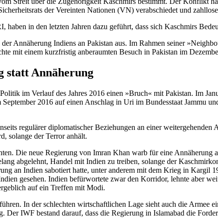
vom Streit
über die Zugehörigkeit Kaschmirs bestimmt.
Der Konflikt ha
cherheitsrats der Verein­ten Nationen (VN) verabschiedet und zahl­lose
I,
haben in den letzten Jahren dazu geführt, dass sich Kasch­mirs Bedeu
e der Annähe­rung Indiens an Pakistan aus. Im Rahmen seiner »Neighbou
schte mit einem kurzfristig anberaumten Besuch in Pakistan im Dezembe
g statt Annäherung
he Politik im Verlauf des Jahres 2016 einen »Bruch« mit Pakistan. Im 
m September 2016 auf einen Anschlag in Uri im Bun­desstaat Jammu un
nseits regu­lärer diplomatischer Beziehungen an einer weitergehenden A
d, solange der Terror anhält.
hten. Die neue Regierung von Imran Khan warb für eine Annäherung an 
elang abgelehnt, Handel mit Indien zu treiben, solange der Kaschmirkonfl
ng an Indien sabo­tiert hatte, unter anderem mit dem Krieg in Kargil 19
ndien gesehen. Indien be­
fürwortete zwar den Korridor, lehnte aber we
geblich auf ein Treffen mit Modi.
ühren. In der schlechten wirtschaftlichen Lage sieht auch die Armee ein
 Der IWF bestand darauf, dass die Regierung in Islamabad die
Forder