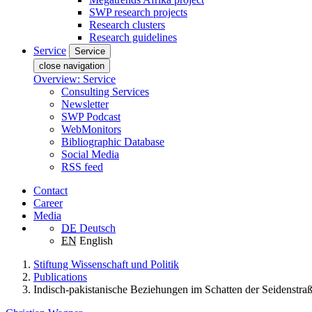
SWP research projects
Research clusters
Research guidelines
Service
Service
close navigation
Overview: Service
Consulting Services
Newsletter
SWP Podcast
WebMonitors
Bibliographic Database
Social Media
RSS feed
Contact
Career
Media
DE
Deutsch
EN
English
Stiftung Wissenschaft und Politik
Publications
Indisch-pakistanische Beziehungen im Schatten der Seidenstraße