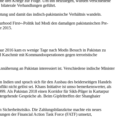
tte drei Kriege zur Folge. Um ihn
beizulegen, wurden verschiedene
 bilaterale Verhandlungen geführt.
tung und damit das in­disch-pakistanische Verhältnis wandeln.
rhood First«-Politik lud Modi den damaligen pakistanischen Pre­
r 2015.
Januar 2016 kam es wenige Tage nach Modis Besuch in Pakistan zu
d Kaschmir mit Kom­mandooperationen gegen terroristische
nnäherung an Pakistan interessiert ist. Verschiedene indische Minister
Indien und sprach sich für den Ausbau des beiderseitigen Handels
ikt nicht gelöst sei. Khans Initiative ist umso bemerkenswerter, als
99. Als Pakistan 2018 einen Korri­dor für Sikh-Pilger in Kartarpur
itergehende Gespräche ab. Beim Gipfel­treffen der Shanghaier
 Sicherheitsrisiko. Die Zah­lungs­bilanzkrise machte ein neues
ungen der Financial Action Task Force
(FATF) umsetzt,