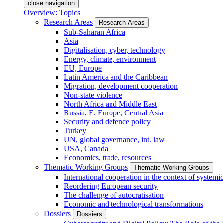
close navigation
Overview: Topics
Research Areas
Research Areas
Sub-Saharan Africa
Asia
Digitalisation, cyber, technology
Energy, climate, environment
EU, Europe
Latin America and the Caribbean
Migration, development cooperation
Non-state violence
North Africa and Middle East
Russia, E. Europe, Central Asia
Security and defence policy
Turkey
UN, global governance, int. law
USA, Canada
Economics, trade, resources
Thematic Working Groups
Thematic Working Groups
International cooperation in the context of systemic
Reordering European security
The challenge of autocratisation
Economic and technological transformations
Dossiers
Dossiers