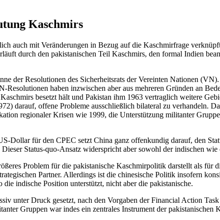
eutung Kaschmirs
lich auch mit Veränderungen in Bezug auf die Kasch­mirfrage verknüpft
uft durch den pakistanischen Teil Kaschmirs, den formal Indien beans
inne der Reso­lutionen des Sicherheitsrats der Vereinten Nationen (VN)
VN-Resolutionen haben inzwischen aber aus mehreren Gründen an Bedeut
ile Kaschmirs besetzt hält und Pakistan ihm 1963 vertrag­lich weitere G
2) darauf, offene Probleme ausschließlich bilateral zu verhandeln. Das
okation regionaler Krisen wie 1999, die Unterstützung mili­tanter Grup
 US-Dollar für
den CPEC setzt China ganz offenkundig dar­
auf, den Sta
. Dieser Status-quo-Ansatz widerspricht aber sowohl der
in­dischen wie 
rößeres Pro­blem für die pakistanische Kaschmirpolitik
darstellt als für 
ategischen Partner. Allerdings ist die chinesische Poli­
tik insofern kons
die indische Position unterstützt, nicht aber die pakistanische.
ssiv unter
Druck gesetzt, nach den Vorgaben der Finan­
cial Action Task
nter Gruppen war indes ein zentrales Instrument der pa­kis­tanischen K