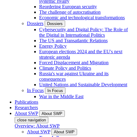
systemic rivalry
Reordering European security
The challenge of autocratisation
Economic and technological transformations
Dossiers
Dossiers
Cybersecurity and Digital Policy: The Role of
the Digital in International Politics
The US and Transatlantic Relations
Energy Policy
European elections 2024 and the EU's next
strategic agenda
Forced Displacement and Migration
Climate Policy and Politics
Russia's war against Ukraine and its
consequences
United Nations and Sustainable Development
In Focus
In Focus
War in the Middle East
Publications
Researchers
About SWP
About SWP
close navigation
Overview: About SWP
About SWP
About SWP