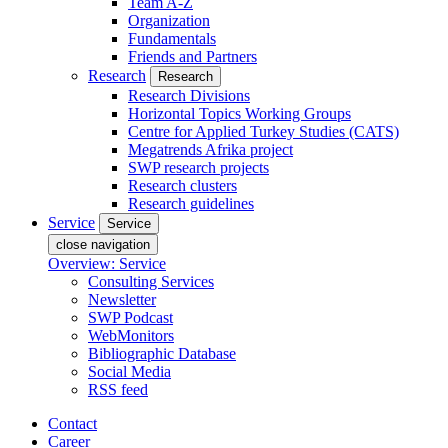
Team A-Z
Organization
Fundamentals
Friends and Partners
Research
Research
Research Divisions
Horizontal Topics Working Groups
Centre for Applied Turkey Studies (CATS)
Megatrends Afrika project
SWP research projects
Research clusters
Research guidelines
Service
Service
close navigation
Overview: Service
Consulting Services
Newsletter
SWP Podcast
WebMonitors
Bibliographic Database
Social Media
RSS feed
Contact
Career