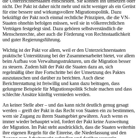
die Unterzeichnerstaaten entscheiden. Sie können ihn umsetzen oder
nicht. Der Pakt ist daher nicht mehr und nicht weniger als ein Gerüst
für eine bessere und wirkungsvollere Migrationspolitik. Dazu
bekräftigt der Pakt noch einmal rechtliche Prinzipien, die die VN-
Staaten ohnehin befolgen müssen, weil sie in völkerrechtlichen
Verträgen festgelegt sind. Dazu gehören selbstverständlich die
Menschenrechte, aber auch die Förderung von Rechtsstaatlichkeit
und guter Regierungsführung.
Wichtig ist der Pakt vor allem, weil er den Unterzeichnerstaaten
praktische Unterstützung bei der Zusammenarbeitet bietet, vor allem
beim Aufbau von Verwaltungsstrukturen, um die Migration besser
zu steuern. Zudem hält der Pakt die Staaten dazu an, sich
regelmäßig über ihre Fortschritte bei der Umsetzung des Paktes
auszutauschen und darüber zu berichten. Auch diese
Berichterstattung ist freiwillig und kann dazu beitragen, dass
gelungene Beispiele für Migrationspolitik Schule machen und dass
schlechte Ansätze künftig vermieden werden.
An keiner Stelle aber – und das kann nicht deutlich genug gesagt
werden – greift der Pakt in das Recht von Staaten ein zu bestimmen,
wem sie Zugang zu ihrem Staatsgebiet gewähren. Auch wenn es
immer wieder behauptet wird, fordert der Pakt keine Ausweitung
der Migration. Im Pakt steht ausdrücklich, dass die Staaten weiterhin
ihre eigenen Regeln für die Einreise, die Niederlassung und den