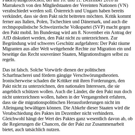
Marrakesch von den Mitgliedstaaten der Vereinten Nationen (VN)
verabschiedet werden soll. Österreich und Ungarn haben bereits
verkündet, dass sie dem Pakt nicht beitreten möchten. Kritik kommt
ferner aus Italien, Polen, Tschechien und Dänemark, und auch die
rechtspopulistische Schweizerische Volkspartei (SVP) macht gegen
den Pakt mobil. Im Bundestag wird am 8. November ein Antrag der
AfD diskutiert werden, den Pakt nicht zu unterzeichnen. Zur
Begründung wird schweres Geschütz aufgefahren: Der Pakt räume
Migranten aus aller Welt weitgehende Rechte zur Migration ein und
beseitige das Recht souveräner Staaten, Migrationsfragen selbst zu
regeln.
Das ist falsch. Solche Vorwürfe dienen der politischen
Scharfmacherei und fördern gängige Verschwörungstheorien.
Ironischerweise schaden die Kritiker mit ihren Forderungen, den
Pakt nicht zu unterzeichnen, den nationalen Interessen, die sie
angeblich schützen wollen. Auch die Länder, die den Pakt nun doch
nicht unterzeichnen wollen, haben in der Vergangenheit erfahren,
dass sie die migrationspolitischen Herausforderungen nicht im
Alleingang bewältigen können. Die Abkehr dieser Staaten wird die
Verabschiedung des Paktes im Dezember nicht verhindern.
Gleichwohl hängt der Wert des Paktes ganz wesentlich davon ab, ob
die Regierungen die Chancen, die der Pakt zur Zusammenarbeit
bietet, auch tatsächlich nutzen.