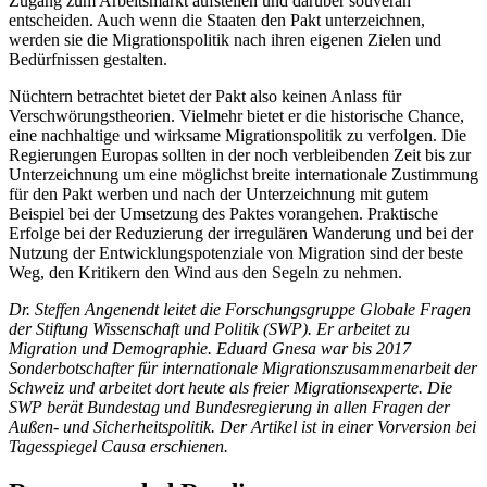
Zugang zum Arbeitsmarkt aufstellen und darüber souverän
entscheiden. Auch wenn die Staaten den Pakt unterzeichnen,
werden sie die Migrationspolitik nach ihren eigenen Zielen und
Bedürfnissen gestalten.
Nüchtern betrachtet bietet der Pakt also keinen Anlass für
Verschwörungstheorien. Vielmehr bietet er die historische Chance,
eine nachhaltige und wirksame Migrationspolitik zu verfolgen. Die
Regierungen Europas sollten in der noch verbleibenden Zeit bis zur
Unterzeichnung um eine möglichst breite internationale Zustimmung
für den Pakt werben und nach der Unterzeichnung mit gutem
Beispiel bei der Umsetzung des Paktes vorangehen. Praktische
Erfolge bei der Reduzierung der irregulären Wanderung und bei der
Nutzung der Entwicklungspotenziale von Migration sind der beste
Weg, den Kritikern den Wind aus den Segeln zu nehmen.
Dr. Steffen Angenendt leitet die Forschungsgruppe Globale Fragen
der Stiftung Wissenschaft und Politik (SWP). Er arbeitet zu
Migration und Demographie.
Eduard Gnesa war bis 2017
Sonderbotschafter für internationale Migrationszusammenarbeit der
Schweiz und arbeitet dort heute als freier Migrationsexperte. Die
SWP berät Bundestag und Bundesregierung in allen Fragen der
Außen- und Sicherheitspolitik. Der Artikel ist in einer Vorversion bei
Tagesspiegel Causa erschienen.