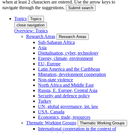
when at least 2 characters are entered. Use the arrow keys to
navigate through the suggestions.
Submit search
Topics
Topics
close navigation
Overview: Topics
Research Areas
Research Areas
Sub-Saharan Africa
Asia
Digitalisation, cyber, technology
Energy, climate, environment
EU, Europe
Latin America and the Caribbean
Migration, development cooperation
Non-state violence
North Africa and Middle East
Russia, E. Europe, Central Asia
Security and defence policy
Turkey
UN, global governance, int. law
USA, Canada
Economics, trade, resources
Thematic Working Groups
Thematic Working Groups
International cooperation in the context of