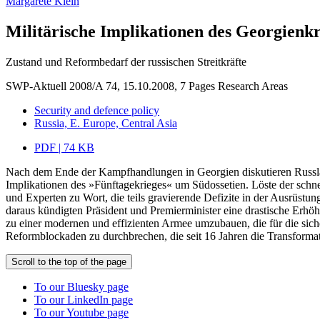
Margarete Klein
Militärische Implikationen des Georgienkr
Zustand und Reformbedarf der russischen Streitkräfte
SWP-Aktuell 2008/A 74, 15.10.2008, 7 Pages
Research Areas
Security and defence policy
Russia, E. Europe, Central Asia
PDF | 74 KB
Nach dem Ende der Kampfhandlungen in Georgien diskutieren Russland
Implikationen des »Fünftagekrieges« um Südossetien. Löste der schne
und Experten zu Wort, die teils gravierende Defizite in der Ausrüst
daraus kündigten Präsident und Premierminister eine drastische Erhöh
zu einer modernen und effizienten Armee umzubauen, die für die siche
Reformblockaden zu durchbrechen, die seit 16 Jahren die Transformati
Scroll to the top of the page
To our Bluesky page
To our LinkedIn page
To our Youtube page