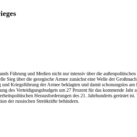
ieges
s Führung und Medien nicht nur intensiv über die außenpolitischen un
lle Sieg über die georgische Armee zunächst eine Welle der Großmacht
ung und Kriegsführung der Armee beklagten und damit schonungslos am B
ung des Verteidigungsbudgets um 27 Prozent für das kommende Jahr an. 
rheitspolitischen Herausforderungen des 21. Jahrhunderts gerüstet ist.
on der russischen Streitkräfte behindern.