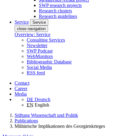
SWP research projects
Research clusters
Research guidelines
Service
Service
close navigation
Overview: Service
Consulting Services
Newsletter
SWP Podcast
WebMonitors
Bibliographic Database
Social Media
RSS feed
Contact
Career
Media
DE
Deutsch
EN
English
Stiftung Wissenschaft und Politik
Publications
Militärische Implikationen des Georgienkrieges