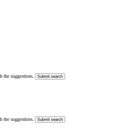
gh the suggestions.
Submit search
gh the suggestions.
Submit search