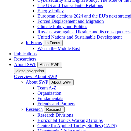
Cybersecurity and Digital Policy: The Role of the Di
The US and Transatlantic Relations
Energy Policy
European elections 2024 and the EU's next strateg
Forced Displacement and Migration
Climate Policy and Politics
Russia's war against Ukraine and its consequences
United Nations and Sustainable Development
In Focus
In Focus
War in the Middle East
Publications
Researchers
About SWP
About SWP
close navigation
Overview: About SWP
About SWP
About SWP
Team A-Z
Organization
Fundamentals
Friends and Partners
Research
Research
Research Divisions
Horizontal Topics Working Groups
Centre for Applied Turkey Studies (CATS)
Megatrends Afrika project