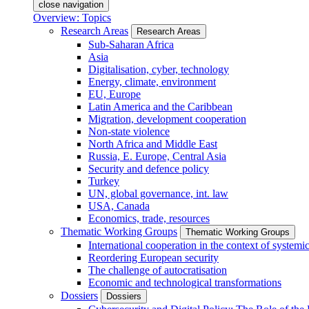
close navigation
Overview: Topics
Research Areas
Research Areas
Sub-Saharan Africa
Asia
Digitalisation, cyber, technology
Energy, climate, environment
EU, Europe
Latin America and the Caribbean
Migration, development cooperation
Non-state violence
North Africa and Middle East
Russia, E. Europe, Central Asia
Security and defence policy
Turkey
UN, global governance, int. law
USA, Canada
Economics, trade, resources
Thematic Working Groups
Thematic Working Groups
International cooperation in the context of systemic
Reordering European security
The challenge of autocratisation
Economic and technological transformations
Dossiers
Dossiers