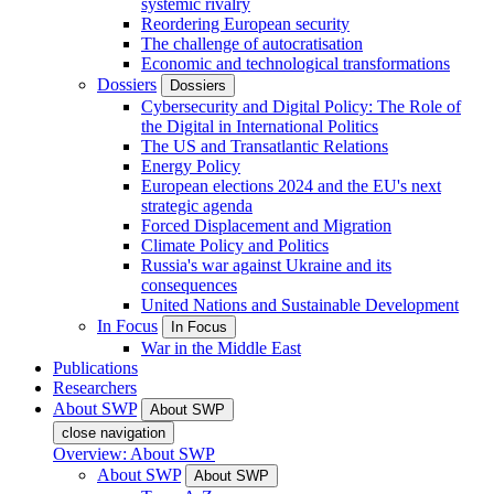
systemic rivalry
Reordering European security
The challenge of autocratisation
Economic and technological transformations
Dossiers
Dossiers
Cybersecurity and Digital Policy: The Role of
the Digital in International Politics
The US and Transatlantic Relations
Energy Policy
European elections 2024 and the EU's next
strategic agenda
Forced Displacement and Migration
Climate Policy and Politics
Russia's war against Ukraine and its
consequences
United Nations and Sustainable Development
In Focus
In Focus
War in the Middle East
Publications
Researchers
About SWP
About SWP
close navigation
Overview: About SWP
About SWP
About SWP