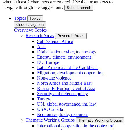
when at least 2 characters are entered. Use the arrow keys to
navigate through the suggestions.
Submit search
Topics
Topics
close navigation
Overview: Topics
Research Areas
Research Areas
Sub-Saharan Africa
Asia
Digitalisation, cyber, technology
Energy, climate, environment
EU, Europe
Latin America and the Caribbean
Migration, development cooperation
Non-state violence
North Africa and Middle East
Russia, E. Europe, Central Asia
Security and defence policy
Turkey
UN, global governance, int. law
USA, Canada
Economics, trade, resources
Thematic Working Groups
Thematic Working Groups
International cooperation in the context of