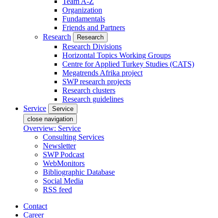
Team A-Z
Organization
Fundamentals
Friends and Partners
Research
Research
Research Divisions
Horizontal Topics Working Groups
Centre for Applied Turkey Studies (CATS)
Megatrends Afrika project
SWP research projects
Research clusters
Research guidelines
Service
Service
close navigation
Overview: Service
Consulting Services
Newsletter
SWP Podcast
WebMonitors
Bibliographic Database
Social Media
RSS feed
Contact
Career