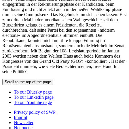
eingegriffen: in der Rekrutierungsphase der Kandidaten, beim
Fundraising und nicht zuletzt auch in der heißen Wahlkampfphase
durch seine Omnipräsenz. Das Ergebnis kann sich sehen lassen: Erst
zum dritten Mal in der amerikanischen Wahlgeschichte seit dem
Bürgerkrieg gelang es einem Präsidenten, die Regel zu
durchbrechen, daß seine Partei bei den sogenannten »midterm
elections« im Abgeordnetenhaus Stimmen einbüßt. Die
Republikaner konnten nicht nur ihre knappe Führung im
Repräsentantenhaus ausbauen, sondern auch die Mehrheit im Senat
zurückerobern. Mit Beginn der 108. Legislaturperiode im Januar
2003 werden neben dem Weißen Haus auch beide Kammern des
Kongresses von der Grand Old Party (GOP) »kontrolliert«. Hat der
Präsident nunmehr, wie viele Beobachter meinen, freie Hand für
seine Politik?
Scroll to the top of the page
To our Bluesky page
To our LinkedIn page
To our Youtube page
Privacy policy of SWP
Imprint
Newsletter
Netiquette