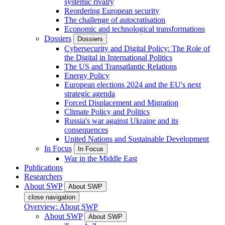
systemic rivalry
Reordering European security
The challenge of autocratisation
Economic and technological transformations
Dossiers
Dossiers
Cybersecurity and Digital Policy: The Role of
the Digital in International Politics
The US and Transatlantic Relations
Energy Policy
European elections 2024 and the EU's next
strategic agenda
Forced Displacement and Migration
Climate Policy and Politics
Russia's war against Ukraine and its
consequences
United Nations and Sustainable Development
In Focus
In Focus
War in the Middle East
Publications
Researchers
About SWP
About SWP
close navigation
Overview: About SWP
About SWP
About SWP