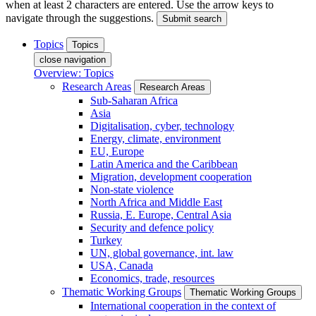
when at least 2 characters are entered. Use the arrow keys to
navigate through the suggestions.
Submit search
Topics
Topics
close navigation
Overview: Topics
Research Areas
Research Areas
Sub-Saharan Africa
Asia
Digitalisation, cyber, technology
Energy, climate, environment
EU, Europe
Latin America and the Caribbean
Migration, development cooperation
Non-state violence
North Africa and Middle East
Russia, E. Europe, Central Asia
Security and defence policy
Turkey
UN, global governance, int. law
USA, Canada
Economics, trade, resources
Thematic Working Groups
Thematic Working Groups
International cooperation in the context of