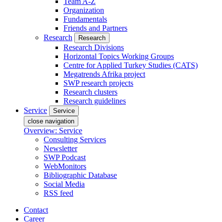
Team A-Z
Organization
Fundamentals
Friends and Partners
Research
Research
Research Divisions
Horizontal Topics Working Groups
Centre for Applied Turkey Studies (CATS)
Megatrends Afrika project
SWP research projects
Research clusters
Research guidelines
Service
Service
close navigation
Overview: Service
Consulting Services
Newsletter
SWP Podcast
WebMonitors
Bibliographic Database
Social Media
RSS feed
Contact
Career