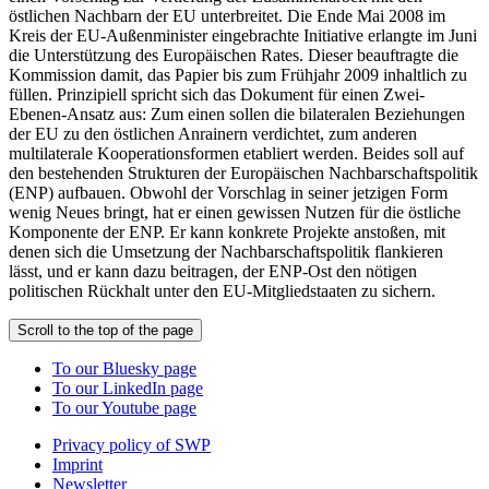
östlichen Nachbarn der EU unterbreitet. Die Ende Mai 2008 im
Kreis der EU-Außenminister eingebrachte Initiative erlangte im Juni
die Unterstützung des Europäischen Rates. Dieser beauftragte die
Kommission damit, das Papier bis zum Frühjahr 2009 inhaltlich zu
füllen. Prinzipiell spricht sich das Dokument für einen Zwei-
Ebenen-Ansatz aus: Zum einen sollen die bilateralen Beziehungen
der EU zu den östlichen Anrainern verdichtet, zum anderen
multilaterale Kooperationsformen etabliert werden. Beides soll auf
den bestehenden Strukturen der Europäischen Nachbarschaftspolitik
(ENP) aufbauen. Obwohl der Vorschlag in seiner jetzigen Form
wenig Neues bringt, hat er einen gewissen Nutzen für die östliche
Komponente der ENP. Er kann konkrete Projekte anstoßen, mit
denen sich die Umsetzung der Nachbarschaftspolitik flankieren
lässt, und er kann dazu beitragen, der ENP-Ost den nötigen
politischen Rückhalt unter den EU-Mitgliedstaaten zu sichern.
Scroll to the top of the page
To our Bluesky page
To our LinkedIn page
To our Youtube page
Privacy policy of SWP
Imprint
Newsletter