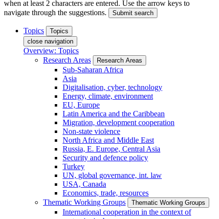
when at least 2 characters are entered. Use the arrow keys to
navigate through the suggestions.
Submit search
Topics
Topics
close navigation
Overview: Topics
Research Areas
Research Areas
Sub-Saharan Africa
Asia
Digitalisation, cyber, technology
Energy, climate, environment
EU, Europe
Latin America and the Caribbean
Migration, development cooperation
Non-state violence
North Africa and Middle East
Russia, E. Europe, Central Asia
Security and defence policy
Turkey
UN, global governance, int. law
USA, Canada
Economics, trade, resources
Thematic Working Groups
Thematic Working Groups
International cooperation in the context of