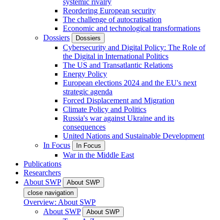
systemic rivalry
Reordering European security
The challenge of autocratisation
Economic and technological transformations
Dossiers
Dossiers
Cybersecurity and Digital Policy: The Role of
the Digital in International Politics
The US and Transatlantic Relations
Energy Policy
European elections 2024 and the EU's next
strategic agenda
Forced Displacement and Migration
Climate Policy and Politics
Russia's war against Ukraine and its
consequences
United Nations and Sustainable Development
In Focus
In Focus
War in the Middle East
Publications
Researchers
About SWP
About SWP
close navigation
Overview: About SWP
About SWP
About SWP