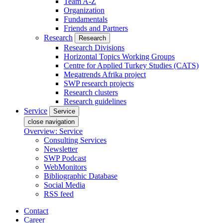
Team A-Z
Organization
Fundamentals
Friends and Partners
Research
Research
Research Divisions
Horizontal Topics Working Groups
Centre for Applied Turkey Studies (CATS)
Megatrends Afrika project
SWP research projects
Research clusters
Research guidelines
Service
Service
close navigation
Overview: Service
Consulting Services
Newsletter
SWP Podcast
WebMonitors
Bibliographic Database
Social Media
RSS feed
Contact
Career