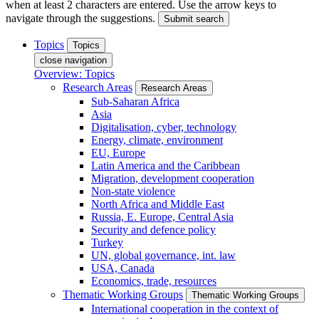
when at least 2 characters are entered. Use the arrow keys to
navigate through the suggestions.
Submit search
Topics
Topics
close navigation
Overview: Topics
Research Areas
Research Areas
Sub-Saharan Africa
Asia
Digitalisation, cyber, technology
Energy, climate, environment
EU, Europe
Latin America and the Caribbean
Migration, development cooperation
Non-state violence
North Africa and Middle East
Russia, E. Europe, Central Asia
Security and defence policy
Turkey
UN, global governance, int. law
USA, Canada
Economics, trade, resources
Thematic Working Groups
Thematic Working Groups
International cooperation in the context of