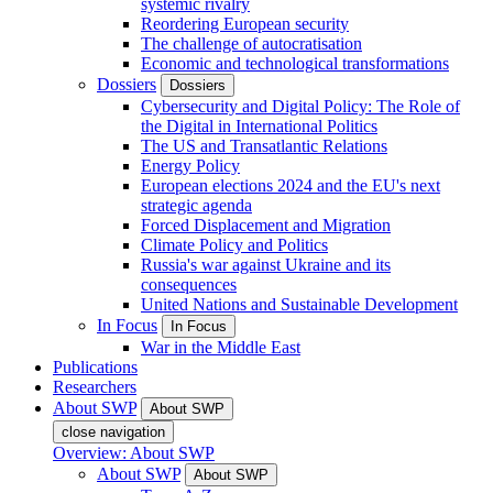
systemic rivalry
Reordering European security
The challenge of autocratisation
Economic and technological transformations
Dossiers
Dossiers
Cybersecurity and Digital Policy: The Role of
the Digital in International Politics
The US and Transatlantic Relations
Energy Policy
European elections 2024 and the EU's next
strategic agenda
Forced Displacement and Migration
Climate Policy and Politics
Russia's war against Ukraine and its
consequences
United Nations and Sustainable Development
In Focus
In Focus
War in the Middle East
Publications
Researchers
About SWP
About SWP
close navigation
Overview: About SWP
About SWP
About SWP