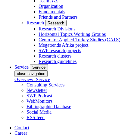
Team A-Z
Organization
Fundamentals
Friends and Partners
Research
Research
Research Divisions
Horizontal Topics Working Groups
Centre for Applied Turkey Studies (CATS)
Megatrends Afrika project
SWP research projects
Research clusters
Research guidelines
Service
Service
close navigation
Overview: Service
Consulting Services
Newsletter
SWP Podcast
WebMonitors
Bibliographic Database
Social Media
RSS feed
Contact
Career