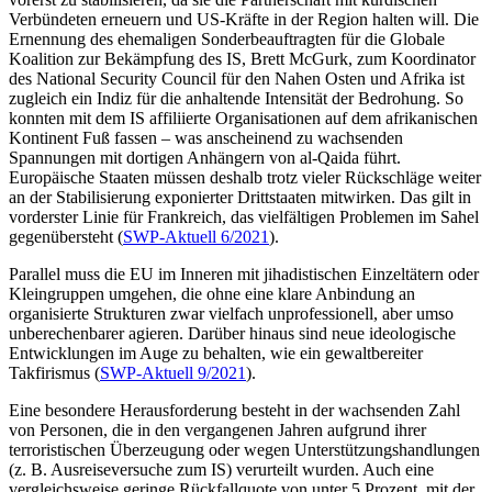
Verbündeten erneuern und US-Kräfte in der Region halten will. Die
Ernennung des ehe­maligen Sonderbeauftragten für die Globale
Koalition zur Bekämpfung des IS, Brett McGurk, zum Koordinator
des National Secu­rity Council für den Nahen Osten und Afrika ist
zugleich ein Indiz für die anhal­tende Intensität der Bedrohung. So
konn­ten mit dem IS affiliierte Organisationen auf dem afrikanischen
Kon­tinent Fuß fas­sen – was anscheinend zu wachsenden
Spannungen mit dortigen Anhängern von al-Qaida führt.
Europäische Staaten müssen deshalb trotz vieler Rück­schläge weiter
an der Sta­bilisierung exponierter Dritt­staaten mit­wir­ken. Das gilt in
vorderster Linie für Frank­reich, das vielfältigen Proble­men im Sahel
gegenübersteht (
SWP-Aktuell 6/2021
)
.
Parallel muss die EU im Inneren mit jiha­distischen Einzeltätern oder
Kleingruppen umgehen, die ohne eine klare Anbindung an
organisierte Strukturen zwar vielfach un­professionell, aber umso
unberechenbarer agieren. Darüber hinaus sind neue ideolo­gische
Entwicklungen im Auge zu behalten, wie ein gewaltbereiter
Takfirismus (
SWP-Aktuell 9/2021
).
Eine besondere Herausforderung besteht in der wachsenden Zahl
von Personen, die in den vergangenen Jahren aufgrund ihrer
terroristischen Überzeugung oder wegen Unterstützungshandlungen
(z.
B. Ausreise­versuche zum IS) verurteilt wurden. Auch eine
vergleichsweise geringe Rückfallquote von unter 5 Prozent, mit der