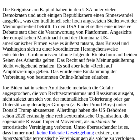
Die Ereignisse am Kapitol haben in den USA unter vielen
Demokraten und auch einigen Republikanern einen Sinneswandel
ausgelöst, was den traditionell sehr hoch angesetzten Stellenwert der
Meinungsfreiheit betrifft. In den USA findet seither eine intensive
Debatte statt über die Verantwortung von Plattformen. Angesichts
der euro­päischen Marktmacht und der Dominanz US-
amerikanischer Firmen wäre es äußerst ratsam, dass Brüssel und
Washington sich zu einer ko­ordinierten Heran­gehensweise
entschieden. Grob umrissen könnte folgen­de Richtschnur auf beiden
Seiten des Atlan­tiks gelten: Das Recht auf freie Meinungsäußerung
bleibt weitgehend erhalten. Es soll aber kein »Recht auf
Amplifizierung« geben. Das würde eine Eindämmung der
Verbreitung von bestimmten Online-Inhal­ten erlauben.
Joe Biden hat in seiner Antritts­rede mehrfach die Gefahr
angesprochen, die von Rechtsextremismus und Rassismus ausgeht,
nicht zuletzt um sich von der mutmaß­lichen Tolerierung oder gar
Unterstützung derartiger Gruppen (z.
B. der Proud Boys) unter
Donald Trump abzusetzen. Allerdings haben die US-Behörden
schon 2020 erst­malig eine rechts­extremistische Organi­sation, die
sogenannte Russian Imperial Movement, als
ausländische
terroristische Vereinigung verboten. Umso überraschender ist es,
dass immer noch
keine föderale Gesetzgebung
existiert, um
innerstaatliche
terroristische Vereinigungen als solche zu verfolgen.