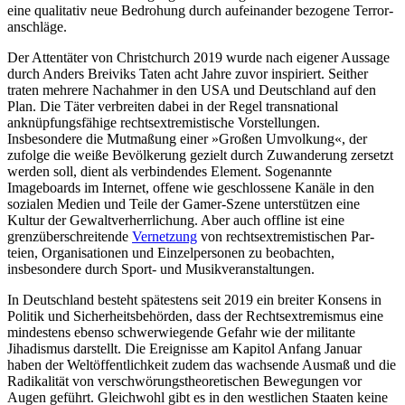
eine qualitativ neue Bedro­hung durch aufeinander bezogene Terror­
anschläge.
Der Attentäter von Christchurch 2019 wurde nach eigener Aussage
durch Anders Breiviks Taten acht Jahre zuvor inspiriert. Seither
traten mehrere Nachahmer in den USA und Deutschland auf den
Plan. Die Täter verbreiten dabei in der Regel trans­national
anknüpfungsfähige rechtsextremistische Vorstellungen.
Insbesondere die Mutmaßung einer »Großen Umvolkung«, der
zufolge die weiße Bevölkerung gezielt durch Zuwanderung zersetzt
werden soll, dient als verbindendes Element. Sogenannte
Imageboards im Internet, offene wie geschlossene Kanäle in den
sozialen Medien und Teile der Gamer-Szene unterstützen eine
Kultur der Gewaltverherrlichung. Aber auch offline ist eine
grenzüberschreitende
Vernetzung
von rechtsextremistischen Par­
teien, Organisationen und Einzelpersonen zu beobachten,
insbesondere durch Sport- und Musikveranstaltungen.
In Deutschland besteht spätestens seit 2019 ein breiter Konsens in
Politik und Sicherheitsbehörden, dass der Rechtsextremismus eine
mindestens ebenso schwerwiegende Gefahr wie der militante
Jihadis­mus darstellt. Die Ereignisse am Kapitol An­fang Januar
haben der Weltöffentlichkeit zudem das wachsende Ausmaß und die
Radikalität von verschwörungstheoretischen Bewegungen vor
Augen geführt. Gleichwohl gibt es in den westlichen Staaten keine