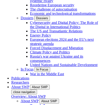
systemic rivalry
Reordering European security
The challenge of autocratisation
Economic and technological transformations
Dossiers
Dossiers
Cybersecurity and Digital Policy: The Role of
the Digital in International Politics
The US and Transatlantic Relations
Energy Policy
European elections 2024 and the EU's next
strategic agenda
Forced Displacement and Migration
Climate Policy and Politics
Russia's war against Ukraine and its
consequences
United Nations and Sustainable Development
In Focus
In Focus
War in the Middle East
Publications
Researchers
About SWP
About SWP
close navigation
Overview: About SWP
About SWP
About SWP