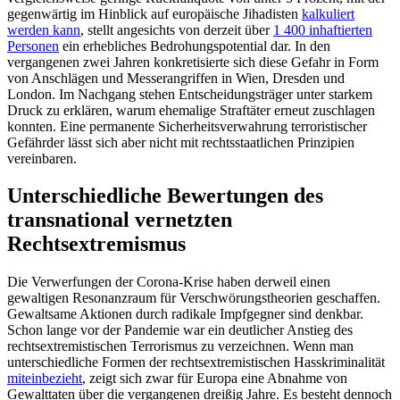
gegenwärtig im Hinblick auf europäische Jihadisten
kal­kuliert
werden kann
, stellt angesichts von derzeit über
1
400 inhaftierten
Personen
ein erhebliches Bedrohungspotential dar. In den
vergangenen zwei Jahren konkretisierte sich diese Gefahr in Form
von Anschlägen und Messerangriffen in Wien, Dresden und
London. Im Nachgang stehen Entscheidungs­träger unter starkem
Druck zu erklären, warum ehemalige Straftäter erneut zuschla­gen
konnten. Eine permanente Sicherheitsverwahrung terroristischer
Gefährder lässt sich aber nicht mit rechtsstaatlichen Prin­zipien
vereinbaren.
Unterschiedliche Bewertungen des
transnational vernetzten
Rechtsextremismus
Die Verwerfungen der Corona-Krise haben derweil einen
gewaltigen Resonanzraum für Verschwörungstheorien geschaffen.
Gewaltsame Aktionen durch radikale Impf­gegner sind denkbar.
Schon lange vor der Pandemie war ein deutlicher Anstieg des
rechtsextremistischen Terrorismus zu ver­zeichnen. Wenn man
unterschiedliche Formen der rechtsextremistischen Hass­kriminalität
miteinbezieht
, zeigt sich zwar für Europa eine Abnahme von
Gewalttaten über die vergangenen dreißig Jahre. Es be­steht dennoch