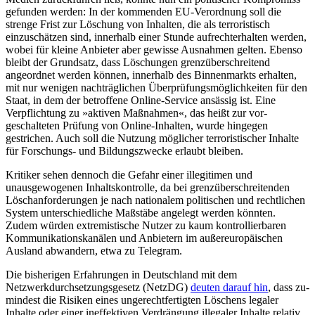
gefunden werden: In der kommenden EU-Verordnung soll die
strenge Frist zur Löschung von Inhalten, die als terroristisch
einzuschätzen sind, inner­halb einer Stunde aufrechterhalten werden,
wobei für kleine Anbieter aber gewisse Aus­nahmen gelten. Ebenso
bleibt der Grundsatz, dass Löschungen grenzüberschreitend
angeordnet werden können, innerhalb des Binnenmarkts erhalten,
mit nur wenigen nachträglichen Überprüfungsmöglichkeiten für den
Staat, in dem der betroffene Online-Service ansässig ist. Eine
Verpflichtung zu »aktiven Maßnahmen«, das heißt zur vor­
geschalteten Prüfung von Online-Inhalten, wurde hingegen
gestrichen. Auch soll die Nutzung möglicher terroristischer Inhalte
für Forschungs- und Bildungszwecke er­laubt bleiben.
Kritiker sehen dennoch die Gefahr einer illegitimen und
unausgewogenen Inhaltskontrolle, da bei grenzüberschreitenden
Löschanforderungen je nach nationalem politischen und rechtlichen
System unter­schiedliche Maßstäbe angelegt werden könn­ten.
Zudem würden extremistische Nutzer zu kaum kontrollierbaren
Kommunika­tions­kanälen und Anbietern im außer­europäischen
Ausland abwandern, etwa zu Telegram.
Die bisherigen Erfahrungen in Deutschland mit dem
Netzwerkdurchsetzungs­gesetz (NetzDG)
deuten darauf hin
, dass zu­
mindest die Risiken eines ungerechtfertigten Löschens legaler
Inhalte oder einer ineffektiven Verdrängung illegaler Inhalte relativ