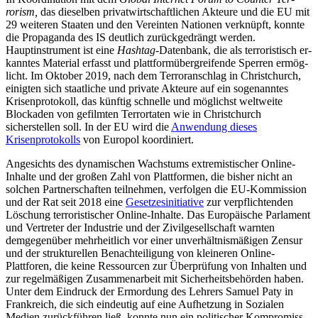
rorism,
das dieselben privatwirtschaftlichen Akteure und die EU mit
29 weiteren Staa­ten und den Vereinten Natio­nen verknüpft, konnte
die Propaganda des IS deutlich zu­rück­gedrängt werden.
Hauptinstrument ist eine
Hashtag
-Datenbank, die als terroristisch er­
kanntes Material erfasst und plattformübergreifende Sperren ermög­
licht. Im Oktober 2019, nach dem Terror­anschlag in Christchurch,
einigten sich staatliche und private Akteure auf ein so­genanntes
Krisen­protokoll, das künftig schnelle und mög­lichst weltweite
Blockaden von gefilmten Terrortaten wie in Christ­church
sicherstellen soll. In der EU wird die
Anwendung dieses
Krisenprotokolls
von Europol koordiniert.
Angesichts des dynamischen Wachstums extremistischer Online-
Inhalte und der gro­ßen Zahl von Plattformen, die bisher nicht an
solchen Partnerschaften teil­nehmen, verfolgen die EU-Kommission
und der Rat seit 2018 eine
Gesetzesinitiative
zur ver­pflichtenden
Löschung terroristischer Online-Inhalte. Das Europäische Parlament
und Vertreter der Industrie und der Zivil­gesellschaft warnten
demgegenüber mehr­heitlich vor einer unverhältnismäßigen Zensur
und der strukturellen Benachteiligung von kleineren Online-
Plattforen, die keine Ressourcen zur Überprüfung von Inhalten und
zur regelmäßigen Zusammen­arbeit mit Sicherheitsbehörden haben.
Unter dem Eindruck der Ermordung des Lehrers Samuel Paty in
Frankreich, die sich ein­deutig auf eine Aufhetzung in Sozialen
Medien zurückführen ließ, konnte nun ein politischer Kompromiss