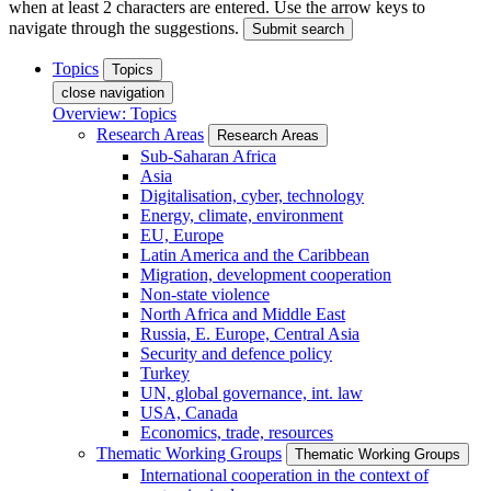
when at least 2 characters are entered. Use the arrow keys to
navigate through the suggestions.
Submit search
Topics
Topics
close navigation
Overview: Topics
Research Areas
Research Areas
Sub-Saharan Africa
Asia
Digitalisation, cyber, technology
Energy, climate, environment
EU, Europe
Latin America and the Caribbean
Migration, development cooperation
Non-state violence
North Africa and Middle East
Russia, E. Europe, Central Asia
Security and defence policy
Turkey
UN, global governance, int. law
USA, Canada
Economics, trade, resources
Thematic Working Groups
Thematic Working Groups
International cooperation in the context of