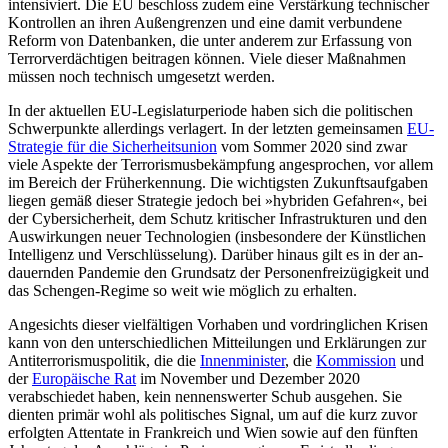
intensiviert. Die EU beschloss zudem eine Ver­stärkung technischer
Kontrollen an ihren Außen­gren­zen und eine damit verbundene
Reform von Datenbanken, die unter ande­rem zur Erfassung von
Terrorverdächtigen beitragen können. Viele dieser Maßnahmen
müssen noch technisch umgesetzt werden.
In der aktuellen EU-Legislaturperiode haben sich die politischen
Schwerpunkte allerdings verlagert. In der letzten gemeinsamen
EU-
Strategie für die Sicherheits
union
vom Sommer 2020 sind zwar
viele Aspekte der Terrorismusbekämpfung angesprochen, vor allem
im Bereich der Früherkennung. Die wich­tigsten Zukunftsaufgaben
liegen gemäß dieser Strategie jedoch bei »hybriden Gefah­ren«, bei
der Cybersicherheit, dem Schutz kritischer Infrastrukturen und den
Aus­wirkungen neuer Technologien (ins­besondere der Künst­lichen
Intelligenz und Verschlüsselung). Darüber hinaus gilt es in der an­
dauernden Pandemie den Grundsatz der Personenfreizügigkeit und
das Schengen-Regime so weit wie möglich zu er­halten.
Angesichts dieser vielfältigen Vorhaben und vordringlichen Krisen
kann von den unterschiedlichen Mitteilungen und Erklä­rungen zur
Antiterrorismuspolitik, die die
Innenminister
, die
Kommission
und
der
Europäische Rat
im November und Dezem­ber 2020
verabschiedet haben, kein nen­nenswerter Schub ausgehen. Sie
dienten pri­mär wohl als politisches Signal, um auf die kurz zuvor
erfolgten Attentate in Frank­reich und Wien sowie auf den fünften