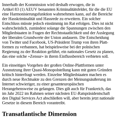
Innerhalb der Kommission wird deshalb erwogen, die in
Artikel 83
(1) AEUV be­nann­ten Kriminalitätsfelder, für die die EU
eine Harmonisierungsfunktion wahrnehmen kann, auf die Bereiche
der Hasskriminalität und Hassrede zu erweitern. Ein solcher
Entschluss müsste jedoch einstimmig im Rat erfolgen. Dies ist nicht
wahrscheinlich, zumindest solange die Spannungen zwi­schen den
Mitgliedstaaten in Fragen der Rechts­staatlichkeit und der Auslegung
der liberalen Grundwerte der Union andauern. Die Entscheidung
von Twitter und Face­book, US-Präsident Trump von ihren Platt­
formen zu verbannen, hat beispielsweise bei der polnischen
Regierung zu der Reak­tion geführt, ein nationales Gesetz zu planen,
das eine solche »Zensur« in ihrem Einflussbereich verbieten soll.
Ein einseitiges Vorgehen der großen Online-Plattformen unter
Ausnutzung ihrer Quasi-Monopolstellung kann mit guten Gründen
kritisch hinterfragt werden. Ein­zelne Mitgliedstaaten machen es
durch neue Rechtsakte zu den Grenzen der Meinungsäußerung im
Internet schwieriger, zu einer gesamt­europäischen
Herangehensweise zu gelangen. Dies gilt auch für Frankreich, das
im Jahr 2022 im Rahmen seiner nächsten EU-Ratspräsident­schaft
den Digital Services Act abschließen will, aber bereits jetzt natio­nale
Gesetze in diesem Bereich vorantreibt.
Transatlantische Dimension