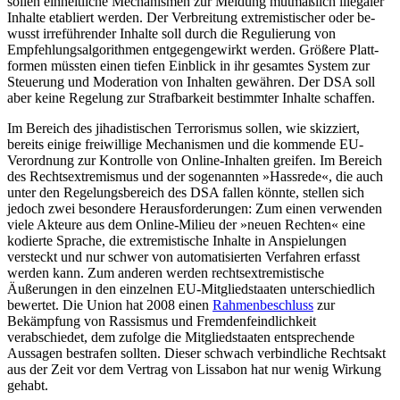
sollen ein­heitliche Mechanismen zur Meldung mut­maßlich illegaler
Inhalte etabliert werden. Der Verbreitung extremistischer oder be­
wusst irreführender Inhalte soll durch die Regulierung von
Empfehlungsalgorithmen entgegengewirkt werden. Größere Platt­
formen müssten einen tiefen Einblick in ihr gesamtes System zur
Steuerung und Mode­ration von Inhalten gewähren. Der DSA soll
aber keine Regelung zur Strafbarkeit be­stimmter In­halte schaffen.
Im Bereich des jihadistischen Terrorismus sollen, wie skizziert,
bereits einige freiwil­lige Mechanismen und die kommende EU-
Verordnung zur Kontrolle von Online-Inhal­ten greifen. Im Bereich
des Rechtsextremis­mus und der sogenannten »Hassrede«, die auch
unter den Regelungsbereich des DSA fallen könnte, stellen sich
jedoch zwei be­sondere Herausforderungen: Zum einen verwenden
viele Akteure aus dem Online-Milieu der »neuen Rechten« eine
kodierte Sprache, die extremistische Inhalte in An­spielungen
versteckt und nur schwer von automatisierten Verfahren erfasst
werden kann. Zum anderen werden rechtsextremistische
Äußerungen in den einzelnen EU-Mitgliedstaaten unterschiedlich
bewertet. Die Union hat 2008 einen
Rahmenbeschluss
zur
Bekämpfung von Rassismus und Fremdenfeindlichkeit
verabschiedet, dem zufolge die Mitgliedstaaten entsprechende
Aussagen bestrafen sollten. Dieser schwach verbindliche Rechtsakt
aus der Zeit vor dem Vertrag von Lissabon hat nur wenig Wir­kung
gehabt.