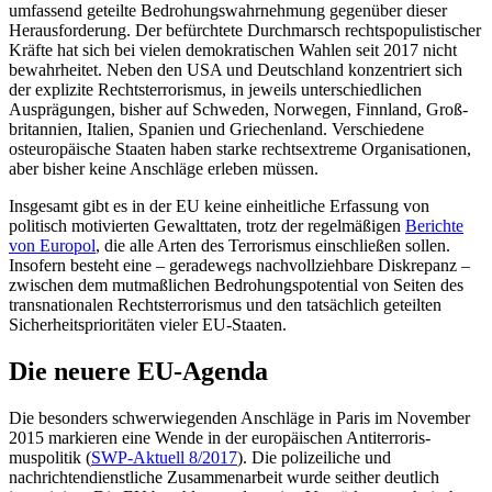
um­fassend geteilte Bedrohungswahrnehmung gegenüber dieser
Herausforderung. Der be­fürchtete Durchmarsch rechtspopulistischer
Kräfte hat sich bei vielen demokratischen Wahlen seit 2017 nicht
bewahrheitet. Neben den USA und Deutschland konzentriert sich
der explizite Rechtsterrorismus, in jeweils unterschiedlichen
Ausprägungen, bisher auf Schweden, Norwegen, Finnland, Groß­
britannien, Italien, Spanien und Griechen­land. Ver­schiedene
osteuropäische Staaten haben starke rechtsextreme Organisationen,
aber bisher keine Anschläge erleben müssen.
Insgesamt gibt es in der EU keine einheitliche Erfassung von
politisch motivierten Gewalttaten, trotz der regelmäßigen
Berichte
von Europol
, die alle Arten des Terrorismus einschließen sollen.
Insofern besteht eine – geradewegs nachvollzieh­bare Diskrepanz –
zwischen dem mutmaßlichen Bedrohungspotential von Seiten des
transnationalen Rechtsterrorismus und den tatsächlich geteilten
Sicherheitsprioritäten vieler EU-Staaten.
Die neuere EU-Agenda
Die besonders schwerwiegenden Anschläge in Paris im November
2015 markieren eine Wende in der europäischen Antiterroris­
muspolitik (
SWP-Aktuell 8/2017
). Die poli­zeiliche und
nachrichtendienstliche Zusam­menarbeit wurde seither deutlich