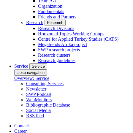
Team A-Z
Organization
Fundamentals
Friends and Partners
Research
Research
Research Divisions
Horizontal Topics Working Groups
Centre for Applied Turkey Studies (CATS)
Megatrends Afrika project
SWP research projects
Research clusters
Research guidelines
Service
Service
close navigation
Overview: Service
Consulting Services
Newsletter
SWP Podcast
WebMonitors
Bibliographic Database
Social Media
RSS feed
Contact
Career