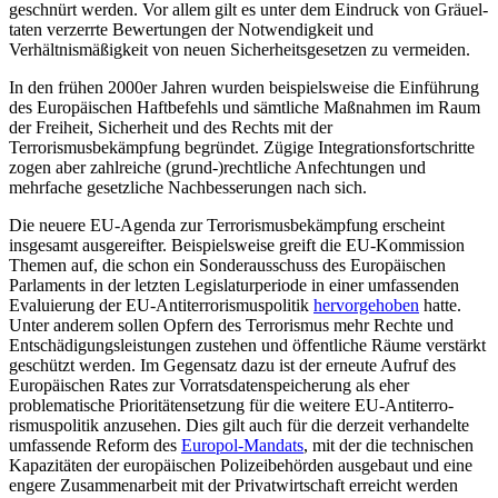
geschnürt werden. Vor allem gilt es unter dem Eindruck von Gräuel­
taten verzerrte Bewertungen der Notwen­digkeit und
Verhältnismäßigkeit von neuen Sicherheitsgesetzen zu vermeiden.
In den frühen 2000er Jahren wurden bei­spielsweise die Einführung
des Euro­päi­schen Haftbefehls und sämtliche Maßnahmen im Raum
der Freiheit, Sicherheit und des Rechts mit der
Terrorismusbekämpfung begründet. Zügige Integrationsfortschritte
zogen aber zahlreiche (grund-)rechtliche Anfechtungen und
mehrfache gesetz­liche Nachbesserungen nach sich.
Die neuere EU-Agenda zur Terrorismusbekämpfung erscheint
insgesamt ausgereifter. Beispielsweise greift die EU-Kommission
Themen auf, die schon ein Sonderausschuss des Europäischen
Parlaments in der letzten Legislaturperiode in einer umfassenden
Evaluierung der EU-Antiterrorismuspolitik
hervorgehoben
hatte.
Unter anderem sollen Opfern des Terrorismus mehr Rechte und
Entschädigungsleistungen zustehen und öffentliche Räume verstärkt
geschützt wer­den. Im Gegensatz dazu ist der erneute Auf­ruf des
Europäischen Rates zur Vorratsdaten­speicherung als eher
problematische Prio­ritätensetzung für die weitere EU-Antiterro­
rismuspolitik anzusehen. Dies gilt auch für die derzeit verhandelte
umfassende Reform des
Europol-Mandats
, mit der die technischen
Kapazitäten der europäischen Polizei­behörden ausgebaut und eine
engere Zu­sammenarbeit mit der Privatwirtschaft er­reicht werden