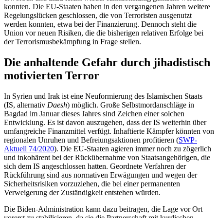
konnten. Die EU-Staaten haben in den vergangenen Jahren weitere
Regelungs­lücken geschlossen, die von Ter­roristen aus­genutzt
werden konnten, etwa bei der Finanzierung. Dennoch steht die
Union vor neuen Risiken, die die bisherigen relativen Erfolge bei
der Terrorismusbekämpfung in Frage stellen.
Die anhaltende Gefahr durch jihadistisch
motivierten Terror
In Syrien und Irak ist eine Neuformierung des Islamischen Staats
(IS, alternativ
Daesh
) möglich. Große Selbstmordanschläge in
Bagdad im Januar dieses Jahres sind Zei­chen einer solchen
Entwicklung. Es ist da­von auszugehen, dass der IS weiterhin über
umfangreiche Finanz­mittel verfügt. Inhaf­tierte Kämp­fer könnten von
regionalen Un­ruhen und Befreiungsaktionen profitieren (
SWP-
Aktuell 74/2020
). Die EU-Staaten agie­ren immer noch zu zögerlich
und inkohä­rent bei der Rückübernahme von Staats­angehörigen, die
sich dem IS angeschlossen hatten. Geordnete Verfahren der
Rückführung sind aus normativen Erwägungen und wegen der
Sicherheitsrisiken vorzuziehen, die bei einer permanenten
Verweigerung der Zuständigkeit entstehen würden.
Die Biden-Administration kann dazu bei­tragen, die Lage vor Ort
vorerst zu stabilisie­ren, da sie die Partnerschaft mit kurdischen