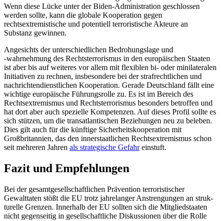
Wenn diese Lücke unter der Biden-Administration geschlossen
werden sollte, kann die globale Kooperation gegen
rechtsextremistische und potentiell terro­ristische Akteure an
Substanz gewinnen.
Angesichts der unterschiedlichen Bedrohungslage und
‑wahrnehmung des Rechts­terrorismus in den europäischen Staaten
ist aber bis auf weiteres vor allem mit flexiblen bi- oder minilateralen
Initiativen zu rech­nen, insbesondere bei der strafrechtlichen und
nachrichtendienstlichen Kooperation. Gerade Deutschland fällt eine
wichtige europäische Führungsrolle zu. Es ist im Bereich des
Rechtsextremismus und Rechts­terrorismus besonders betroffen und
hat dort aber auch spezielle Kompetenzen. Auf dieses Profil sollte es
sich stützen, um die transatlantischen Beziehungen neu zu be­leben.
Dies gilt auch für die künftige Sicher­heitskooperation mit
Großbritannien, das den innerstaatlichen Rechtsextremismus schon
seit mehreren Jahren
als strategische Gefahr
einstuft.
Fazit und Empfehlungen
Bei der gesamtgesellschaftlichen Prävention terroristischer
Gewalttaten stößt die EU trotz jahrelanger Anstrengungen an struk­
turelle Grenzen. Innerhalb der EU sollten sich die Mitgliedstaaten
nicht gegenseitig in gesellschaftliche Diskussionen über die Rolle