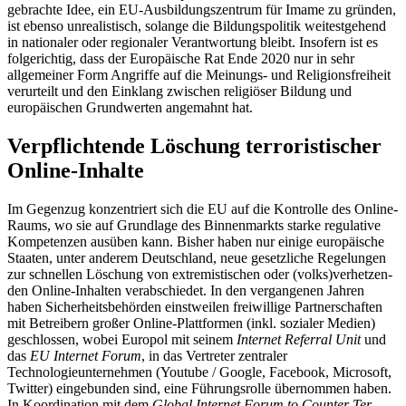
gebrachte Idee, ein EU-Ausbildungszentrum für Imame zu grün­den,
ist ebenso unrealistisch, solange die Bildungspolitik weitestgehend
in natio­naler oder regionaler Ver­antwortung bleibt. Insofern ist es
folge­richtig, dass der Europäische Rat Ende 2020 nur in sehr
allgemeiner Form Angriffe auf die Meinungs- und Religionsfreiheit
ver­urteilt und den Einklang zwischen reli­giöser Bildung und
europäischen Grundwerten angemahnt hat.
Verpflichtende Löschung terroristischer
Online-Inhalte
Im Gegenzug konzentriert sich die EU auf die Kontrolle des Online-
Raums, wo sie auf Grundlage des Binnenmarkts starke regu­lative
Kompetenzen ausüben kann. Bisher haben nur einige europäische
Staaten, unter anderem Deutschland, neue gesetz­liche Regelungen
zur schnellen Löschung von extremistischen oder (volks)verhetzen­
den Online-Inhalten verabschiedet. In den vergangenen Jahren
haben Sicherheits­behörden einstweilen freiwillige Partnerschaften
mit Betreibern großer Online-Platt­formen (inkl. sozialer Medien)
geschlossen, wobei Europol mit seinem
Internet Referral Unit
und
das
EU Internet Forum
, in das Ver­treter zentraler
Technologieunternehmen (Youtube
/
Google, Facebook, Microsoft,
Twitter) eingebunden sind, eine Führungs­rolle übernommen haben.
In Koordination mit dem
Global Internet Forum to Counter Ter­