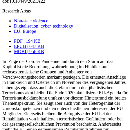
doi:10.18449/2021A22
Research Areas
Non-state violence
Digitalisation, cyber, technology
EU, Europe
PDF | 194 KB
EPUB | 647 KB
MOBI | 956 KB
Im Zuge der Corona-Pandemie und durch den Sturm auf das
Kapitol ist die Bedrohungswahrnehmung im Hinblick auf
rechtsextremistische Gruppen und Anhänger von
Verschwörungstheorien markant gestiegen. Die erneuten Anschläge
in Frankreich und Österreich im November des vergangenen Jahres
haben gezeigt, dass auch die Gefahr durch den jihadistischen
Terrorismus akut bleibt. Die Ende 2020 aktualisierte EU-Agenda für
Terrorismusbekämpfung umfasst vor diesem Hintergrund ein breites
Themenspektrum. Sie zeugt aber auch von der Heterogenität der
Unions­kompetenzen und den unterschiedlichen Interessen der EU-
Mitglieder. Einerseits bleiben die Befugnisse der EU bei der
Rehabilitation von inhaftierten terroristischen Gefährdern oder bei
der gesamtgesellschaftlichen Prävention beschränkt. Andererseits
treibt die EU einen gemeinsamen Regulierungsrahmen für