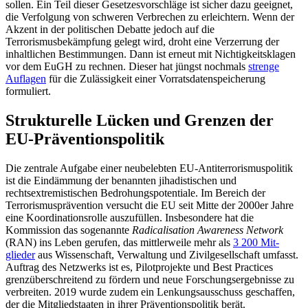
sollen. Ein Teil dieser Geset­zesvorschläge ist sicher dazu geeignet,
die Verfolgung von schweren Verbrechen zu erleichtern. Wenn der
Akzent in der politi­schen Debatte jedoch auf die
Terrorismusbekämpfung gelegt wird, droht eine Verzer­rung der
inhaltlichen Bestimmungen. Dann ist erneut mit Nichtigkeitsklagen
vor dem EuGH zu rechnen. Dieser hat jüngst noch­mals
strenge
Auflagen
für die Zulässigkeit einer Vorratsdatenspeicherung
formuliert.
Strukturelle Lücken und Grenzen der
EU-Präventionspolitik
Die zentrale Aufgabe einer neubelebten EU-Antiterrorismuspolitik
ist die Ein­dämmung der benannten jihadistischen und
rechtsextremistischen Bedrohungs­potentiale. Im Bereich der
Terrorismus­prävention versucht die EU seit Mitte der 2000er Jahre
eine Ko­ordinationsrolle aus­zufüllen. Insbesondere hat die
Kommission das sogenannte
Radica­lisation Awareness Network
(RAN) ins Leben gerufen, das mittlerweile mehr als
3
200 Mit
­
glieder
aus Wissen­schaft, Verwaltung und Zivilgesellschaft um­fasst.
Auftrag des Netz­werks ist es, Pilot­projekte und Best Practices
grenzüberschreitend zu fördern und neue Forschungsergebnisse zu
verbreiten. 2019 wurde zudem ein Lenkungsausschuss ge­schaffen,
der die Mitgliedstaaten in ihrer Präventions­politik berät.