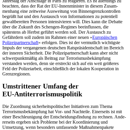
Jahrestag der Anschläge in Paris zu reagie­ren. Es ist allerdings zu
beachten, dass der Rat der EU-Innenminister in diesem Zusam­
menhang eine zeitweise Ausweitung von Binnengrenzkontrollen
begrüßt hat und den Austausch von Informationen zu poten­tiell
gewaltbereiten Per­sonen intensivieren will. Dies kann die Debatte
über die Zu­kunft des Schengen-Regimes beeinflussen, die
spätestens ab Herbst geführt werden soll. Der Austausch zu
Gefährdern soll zu­dem im Rahmen einer neuen »
Europäi­schen
Polizeipartnerschaft
« erfolgen. Dies ist der vermutlich wichtigste
Impuls der vergangenen deutschen Ratspräsidentschaft im Bereich
der inneren Sicherheit. Die Poli­zeipartnerschaft kann aber nicht
schwer­punkt­mäßig als Beitrag zur Terrorismus­bekämp­fung
verstanden werden, denn sie er­streckt sich auf ein weit größeres
Feld der Polizei­arbeit, einschließlich der lokalen Kooperation in
Grenzregionen.
Umstrittener Umfang der
EU‑Antiterrorismuspolitik
Die Zuordnung sicherheitspolitischer Initia­tiven zum Thema
Terrorismusbekämpfung hat Vor- und Nachteile. Einerseits ist mit
einer Beschleunigung der Entscheidungsfindung zu rechnen. Ande­
rerseits ergeben sich Probleme bei der Koordi­nierung und
Umsetzung, wenn besonders umfassende Maßnahmenpakete