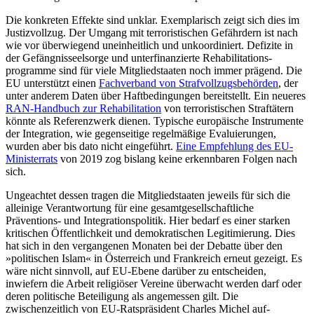
Die konkreten Effekte sind unklar. Exem­plarisch zeigt sich dies im
Justizvollzug. Der Umgang mit terroristischen Gefährdern ist nach
wie vor überwiegend uneinheitlich und unkoordiniert. Defizite in
der Gefäng­nis­seelsorge und unterfinanzierte Rehabilitations­
programme sind für viele Mitgliedstaaten noch immer prägend. Die
EU unter­stützt einen
Fachverband von Strafvollzugs­behörden
, der
unter anderem Daten über Haftbedingungen bereitstellt. Ein neueres
RAN-Handbuch zur Rehabilitation
von ter­roristischen Straf­tätern
könnte als Referenzwerk dienen. Typische europäische In­strumente
der Integration, wie gegenseitige regelmäßige Evaluierungen,
wurden aber bis dato nicht eingeführt.
Eine Empfehlung des EU-
Ministerrats
von 2019 zog bislang keine erkennbaren Folgen nach
sich.
Ungeachtet dessen tragen die Mitglied­staaten jeweils für sich die
alleinige Ver­ant­wortung für eine gesamtgesellschaftliche
Präventions- und Integrationspolitik. Hier bedarf es einer starken
kritischen Öffentlichkeit und demokratischen Legitimierung. Dies
hat sich in den vergangenen Monaten bei der Debatte über den
»politischen Islam« in Österreich und Frankreich erneut ge­zeigt. Es
wäre nicht sinnvoll, auf EU-Ebene da­rüber zu entschei­den,
inwiefern die Arbeit religiöser Vereine überwacht werden darf oder
deren politische Beteiligung als an­gemessen gilt. Die
zwischenzeitlich von EU-Ratspräsi­dent Charles Michel auf­