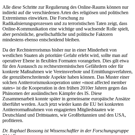
Alle diese Schritte zur Regulierung des Online-Raums können nur
indirekt auf die verschiedenen Arten des religiösen und politischen
Extremismus einwirken. Die Forschung zu
Radikalisierungsprozessen und zu terroristischen Taten zeigt, dass
Online-Kommunikation eine wichtige und wachsende Rolle spielt,
aber persönliche, gesellschaftliche und politische Faktoren
mindestens ebenso entscheidend bleiben.
Da der Rechtsterrorismus bisher nur in einer Minderheit von
westlichen Staaten als prioritäre Gefahr erlebt wird, sollte man auf
operativer Ebene in flexiblen Formaten vorangehen. Dies gilt etwa
für den Aus­tausch zu rechtsextremistischen Gefährdern oder für
konkrete Maßnahmen wie Vereins­verbote und Ermittlungsverfahren,
die grenzüberschreitende Aspekte haben kön­nen. Das Muster einer
solchen Antiterroris­mus­kooperation unter »most affected member
states« ist die Kooperation in den frühen 2010er Jahren gegen das
Phänomen der ausländischen Kämpfer des IS. Diese
Zusammenarbeit konnte später in gemeinsame europäische Ansätze
überführt wer­den. Auch jetzt wieder kann die EU bei konkreten
Antiterrormaßnahmen von engagierten Mitgliedstaaten wie
Deutschland und Drittstaaten, wie Großbritannien und den USA,
profitieren.
Dr. Raphael Bossong ist Wissenschaftler in der Forschungsgruppe