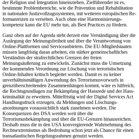
der Religion und Integration hineinziehen. Zielführender ist es,
bestimmte Problembereiche, wie die Prävention und Rehabilitation
in nationalen Justizvollzugssystemen, mit weiteren europäischen Re­
formanreizen zu versehen. Auch ohne eine Harmonisierungs­
kompetenz kann die EU mehr tun, als Best Practices zu fördern.
Ganz oben auf der Agenda steht derzeit eine Verständigung über die
Auslegung der Meinungsfreiheit und über die Verantwortung von
Online-Plattformen und Serviceanbietern. Die EU-Mitgliedstaaten
müssen langfristig daran arbeiten, ein stärker ge­meinschaftliches
Verständnis der strafrechtlichen Grenzen der freien
Meinungsäußerung zu entwickeln. Zunächst muss die Umsetzung
der kommenden Verordnung zur Löschung von terroristischen
Online-Inhalten kritisch begleitet werden. Damit es zu keiner
unverhältnismäßigen Anwendung des Terrorismusvorwurfs in
grenzüberschrei­tenden Zusammenhängen kommt, wäre es hilf­reich,
die Rechtsgrundlagen zur Bekämpfung der Hassrede und der Hass­
kriminalität zu erweitern. Mittelfristig wird der Digital Services Act
Handlungsdruck erzeugen, da Meldungen und Löschungs­
anordnungen voraussichtlich stark zuneh­men werden. Die
Konsequenzen des DSA werden weit über die
Terrorismusbekämpfung und über die EU-Grenzen hinaus­reichen.
Deshalb muss die in den USA kon­vergierende Wahrnehmung des
Rechts­extremismus als Bedrohung schon jetzt als Chance für einen
transatlantischen Rege­lungsrahmen genutzt werden.