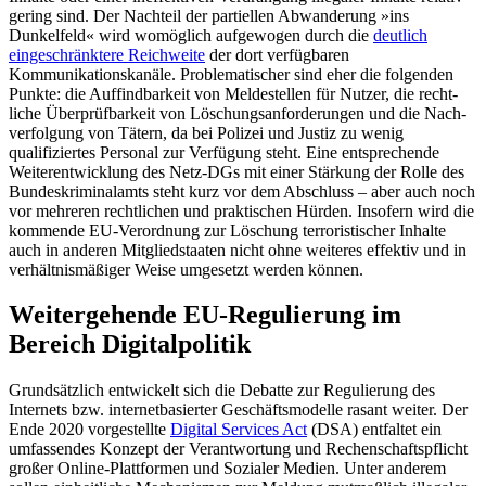
gering sind. Der Nachteil der partiel­len Abwanderung »ins
Dunkelfeld« wird womöglich aufgewogen durch die
deutlich
eingeschränktere Reichweite
der dort ver­fügbaren
Kommunikationskanäle. Proble­matischer sind eher die folgenden
Punkte: die Auffindbarkeit von Meldestellen für Nutzer, die recht­
liche Überprüfbarkeit von Löschungsanforderungen und die Nach­
verfolgung von Tätern, da bei Polizei und Justiz zu wenig
qualifiziertes Personal zur Verfügung steht. Eine entsprechende
Weiter­entwicklung des Netz-DGs mit einer Stär­kung der Rolle des
Bundeskriminalamts steht kurz vor dem Abschluss – aber auch noch
vor mehreren rechtlichen und prak­tischen Hürden. In­sofern wird die
kommende EU-Verordnung zur Löschung terro­ristischer Inhalte
auch in anderen Mitgliedstaaten nicht ohne weiteres effektiv und in
verhältnismäßiger Weise umgesetzt werden können.
Weitergehende EU-Regulierung im
Bereich Digitalpolitik
Grundsätzlich entwickelt sich die Debatte zur Regulierung des
Internets bzw. inter­net­basierter Geschäftsmodelle rasant weiter. Der
Ende 2020 vorgestellte
Digital Services Act
(DSA) entfaltet ein
umfassendes Kon­zept der Verantwortung und Rechenschafts­pflicht
großer Online-Plattformen und Sozialer Medien. Unter anderem