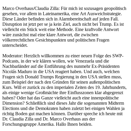
Marco Overhaus/Claudia Zilla: Für mich ist sozusagen geopolitisch
gesehen, vor allem in Lateinamerika, eine Art Ausweichstrategie.
Diese Länder befinden sich in Alarmbereitschaft auf jeden Fall.
Disruption ist jetzt per se ja kein Ziel, auch nicht bei Trump. Es ist
vielleicht ein Stück weit eine Methode. Eine kraftvolle Antwort
wäre zunächst mal eine klare Antwort, die zwischen
völkerrechtlichen Gesichtspunkten und politischen Fragen
unterscheidet.
Moderator: Herzlich willkommen zu einer neuen Folge des SWP-
Podcasts, in der wir klären wollen, wie Venezuela und die
Nachbarländer auf die Entführung des nunmehr Ex-Präsidenten
Nicolás Maduro in die USA reagiert haben. Und auch, welchen
Fragen sich Donald Trumps Regierung in den USA stellen muss,
zum Beispiel der nach den Gründen für seinen außenpolitischen
Kurs. Will er zurück zu den imperialen Zeiten des 19. Jahrhunderts,
als einige wenige Großmächte ihre Einflusszonen klar abgegrenzt
haben? Oder hat das Ganze vielleicht auch eine innenpolitische
Dimension? Schließlich sind dieses Jahr die sogenannten Midterm
Elections und die Demokraten haben zuletzt bei einigen Wahlen ja
richtig Boden gut machen können. Darüber spreche ich heute mit
Dr. Claudia Zilla und Dr. Marco Overhaus aus der
Forschungsgruppe Amerika. Hallo Ihnen beiden.