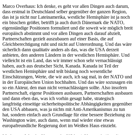
Marco Overhaus: Ich denke, es geht vor allen Dingen auch darum,
dass erstmal in Deutschland selber gegenüber der ganzen Region,
das ist ja nicht nur Lateinamerika, westliche Hemisphäre ist ja noch
ein bisschen größer, betrifft ja auch durch Dänemark die NATO,
eigenständige Positionen formuliert und die soweit wie möglich breit
europäisch abstimmt und vor allen Dingen auch darauf abzielt,
Partnerschaften gezielt auszubauen auf einer Basis, die auf
Gleichberechtigung ruht und nicht auf Unterordnung. Und das wäre
sicherlich dann qualitativ anders als das, was die USA derzeit
anbieten, den anderen Ländern in der westlichen Hemisphäre. Und
vielleicht ist ein Land, das wir immer schon sehr vernachlässigt
haben, auch aus deutscher Sicht, Kanada. Kanada ist Teil der
westlichen Hemisphäre und teilt bislang noch wesentliche
Einschätzungen, Werte, die wir auch, ich sag mal, in der NATO und
in der Europäischen Union hochhalten. Und das wäre sozusagen ein
so ein Akteur, den man nicht vernachlässigen sollte. Also insofern
Partnerschaft, eigene Positionen ausbauen, Partnerschaften ausbauen
und dann eben das, was ich vorhin gesagt habe, strategisch
langfristig einseitige sicherheitspolitische Abhängigkeiten gegenüber
den USA abbauen, was ja nichts mit Anti-Amerikanismus zu tun
hat, sondern einfach auch Grundlage für eine bessere Beziehung zu
Washington wäre, auch dann, wenn mal wieder eine etwas
europafreundliche Regierung dort im Weißen Haus einzieht.