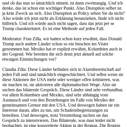
und ob das nun so tatsächlich stimmt, ist dann zweitrangig. Und ich
denke, das ist schon ein wichtiger Punkt. Also Disruption selber ist
ja kein Zweck an sich. Also Disruption as Policy sehen Sie da nicht?
Also würde ich jetzt nicht als Erklärung heranziehen, finde ich nicht
hilfreich. Und ich würde auch nicht sagen, dass das jetzt per se
Trump charakterisiert. Es ist eine Methode auf jeden Fall.
Moderator: Frau Zilla, wir hatten schon kurz erwähnt, dass Donald
Trump auch andere Länder schon so ein bisschen ins Visier
genommen hat. Mexiko hat er explizit erwähnt, Kolumbien auch in
der Gegend. Wie bereiten die sich denn jetzt aktuell auf solche
etwaigen Einmischungen vor?
Claudia Zilla: Diese Länder befinden sich in Alarmbereitschaft auf
jeden Fall und sind tatsächlich eingeschüchtert. Und selbst wenn sie
diese Aktionen der USA mehr oder weniger offen kritisieren, was
sie machen ist, sie aktivieren alle diplomatischen Wege. Also sie
suchen das bilaterale Gespräch. Diese Länder sind sehr verbundbar,
vor allem Kolumbien und Mexiko, sind sehr abhängig vom
Austausch und von den Beziehungen im Falle von Mexiko der
gemeinsamen Grenze mit den USA. Und deswegen haben sie ein
Interesse daran, alles zu tun, um Schadensbegrenzungen zu
betreiben. Und deswegen, trotz Verurteilung suchen sie das
Gespräch zu intensivieren. Das Bilaterale, was man leider nicht
beobachtet, ist eine konzertierte Aktion in der Region. Die Region