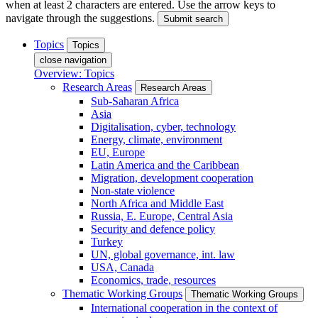
when at least 2 characters are entered. Use the arrow keys to
navigate through the suggestions.
Submit search
Topics
Topics
close navigation
Overview: Topics
Research Areas
Research Areas
Sub-Saharan Africa
Asia
Digitalisation, cyber, technology
Energy, climate, environment
EU, Europe
Latin America and the Caribbean
Migration, development cooperation
Non-state violence
North Africa and Middle East
Russia, E. Europe, Central Asia
Security and defence policy
Turkey
UN, global governance, int. law
USA, Canada
Economics, trade, resources
Thematic Working Groups
Thematic Working Groups
International cooperation in the context of