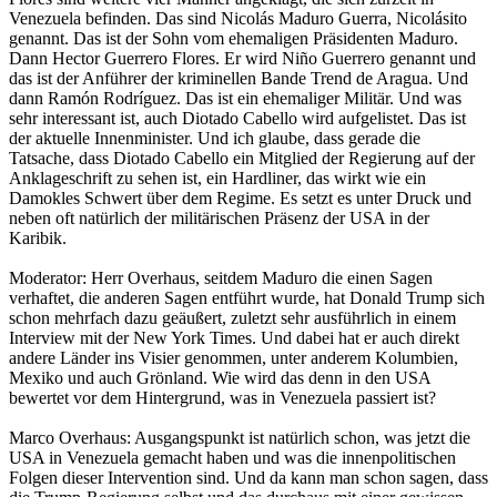
Venezuela befinden. Das sind Nicolás Maduro Guerra, Nicolásito
genannt. Das ist der Sohn vom ehemaligen Präsidenten Maduro.
Dann Hector Guerrero Flores. Er wird Niño Guerrero genannt und
das ist der Anführer der kriminellen Bande Trend de Aragua. Und
dann Ramón Rodríguez. Das ist ein ehemaliger Militär. Und was
sehr interessant ist, auch Diotado Cabello wird aufgelistet. Das ist
der aktuelle Innenminister. Und ich glaube, dass gerade die
Tatsache, dass Diotado Cabello ein Mitglied der Regierung auf der
Anklageschrift zu sehen ist, ein Hardliner, das wirkt wie ein
Damokles Schwert über dem Regime. Es setzt es unter Druck und
neben oft natürlich der militärischen Präsenz der USA in der
Karibik.
Moderator: Herr Overhaus, seitdem Maduro die einen Sagen
verhaftet, die anderen Sagen entführt wurde, hat Donald Trump sich
schon mehrfach dazu geäußert, zuletzt sehr ausführlich in einem
Interview mit der New York Times. Und dabei hat er auch direkt
andere Länder ins Visier genommen, unter anderem Kolumbien,
Mexiko und auch Grönland. Wie wird das denn in den USA
bewertet vor dem Hintergrund, was in Venezuela passiert ist?
Marco Overhaus: Ausgangspunkt ist natürlich schon, was jetzt die
USA in Venezuela gemacht haben und was die innenpolitischen
Folgen dieser Intervention sind. Und da kann man schon sagen, dass