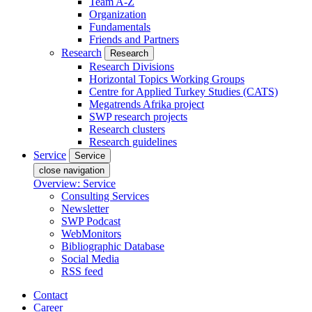
Team A-Z
Organization
Fundamentals
Friends and Partners
Research
Research
Research Divisions
Horizontal Topics Working Groups
Centre for Applied Turkey Studies (CATS)
Megatrends Afrika project
SWP research projects
Research clusters
Research guidelines
Service
Service
close navigation
Overview: Service
Consulting Services
Newsletter
SWP Podcast
WebMonitors
Bibliographic Database
Social Media
RSS feed
Contact
Career