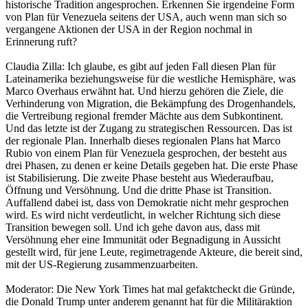
historische Tradition angesprochen. Erkennen Sie irgendeine Form
von Plan für Venezuela seitens der USA, auch wenn man sich so
vergangene Aktionen der USA in der Region nochmal in
Erinnerung ruft?
Claudia Zilla: Ich glaube, es gibt auf jeden Fall diesen Plan für
Lateinamerika beziehungsweise für die westliche Hemisphäre, was
Marco Overhaus erwähnt hat. Und hierzu gehören die Ziele, die
Verhinderung von Migration, die Bekämpfung des Drogenhandels,
die Vertreibung regional fremder Mächte aus dem Subkontinent.
Und das letzte ist der Zugang zu strategischen Ressourcen. Das ist
der regionale Plan. Innerhalb dieses regionalen Plans hat Marco
Rubio von einem Plan für Venezuela gesprochen, der besteht aus
drei Phasen, zu denen er keine Details gegeben hat. Die erste Phase
ist Stabilisierung. Die zweite Phase besteht aus Wiederaufbau,
Öffnung und Versöhnung. Und die dritte Phase ist Transition.
Auffallend dabei ist, dass von Demokratie nicht mehr gesprochen
wird. Es wird nicht verdeutlicht, in welcher Richtung sich diese
Transition bewegen soll. Und ich gehe davon aus, dass mit
Versöhnung eher eine Immunität oder Begnadigung in Aussicht
gestellt wird, für jene Leute, regimetragende Akteure, die bereit sind,
mit der US-Regierung zusammenzuarbeiten.
Moderator: Die New York Times hat mal gefaktcheckt die Gründe,
die Donald Trump unter anderem genannt hat für die Militäraktion