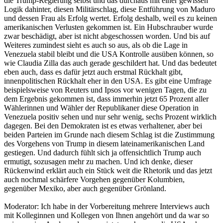
die Trump-Regierung selbst und das durchaus mit einer gewissen
Logik dahinter, diesen Militärschlag, diese Entführung von Maduro
und dessen Frau als Erfolg wertet. Erfolg deshalb, weil es zu keinen
amerikanischen Verlusten gekommen ist. Ein Hubschrauber wurde
zwar beschädigt, aber ist nicht abgeschossen worden. Und bis auf
Weiteres zumindest sieht es auch so aus, als ob die Lage in
Venezuela stabil bleibt und die USA Kontrolle ausüben können, so
wie Claudia Zilla das auch gerade geschildert hat. Und das bedeutet
eben auch, dass es dafür jetzt auch erstmal Rückhalt gibt,
innenpolitischen Rückhalt eher in den USA. Es gibt eine Umfrage
beispielsweise von Reuters und Ipsos vor wenigen Tagen, die zu
dem Ergebnis gekommen ist, dass immerhin jetzt 65 Prozent aller
Wählerinnen und Wähler der Republikaner diese Operation in
Venezuela positiv sehen und nur sehr wenig, sechs Prozent wirklich
dagegen. Bei den Demokraten ist es etwas verhaltener, aber bei
beiden Parteien im Grunde nach diesem Schlag ist die Zustimmung
des Vorgehens von Trump in diesem lateinamerikanischen Land
gestiegen. Und dadurch fühlt sich ja offensichtlich Trump auch
ermutigt, sozusagen mehr zu machen. Und ich denke, dieser
Rückenwind erklärt auch ein Stück weit die Rhetorik und das jetzt
auch nochmal schärfere Vorgehen gegenüber Kolumbien,
gegenüber Mexiko, aber auch gegenüber Grönland.
Moderator: Ich habe in der Vorbereitung mehrere Interviews auch
mit Kolleginnen und Kollegen von Ihnen angehört und da war so