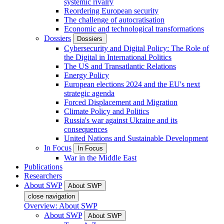
systemic rivalry
Reordering European security
The challenge of autocratisation
Economic and technological transformations
Dossiers
Dossiers
Cybersecurity and Digital Policy: The Role of
the Digital in International Politics
The US and Transatlantic Relations
Energy Policy
European elections 2024 and the EU's next
strategic agenda
Forced Displacement and Migration
Climate Policy and Politics
Russia's war against Ukraine and its
consequences
United Nations and Sustainable Development
In Focus
In Focus
War in the Middle East
Publications
Researchers
About SWP
About SWP
close navigation
Overview: About SWP
About SWP
About SWP