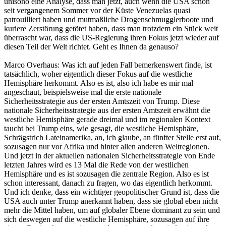
unisono eine Analyse, dass man jetzt, auch wenn die USA schon
seit vergangenem Sommer vor der Küste Venezuelas quasi
patrouilliert haben und mutmaßliche Drogenschmugglerboote und
kuriere Zerstörung getötet haben, dass man trotzdem ein Stück weit
überrascht war, dass die US-Regierung ihren Fokus jetzt wieder auf
diesen Teil der Welt richtet. Geht es Ihnen da genauso?
Marco Overhaus: Was ich auf jeden Fall bemerkenswert finde, ist
tatsächlich, woher eigentlich dieser Fokus auf die westliche
Hemisphäre herkommt. Also es ist, also ich habe es mir mal
angeschaut, beispielsweise mal die erste nationale
Sicherheitsstrategie aus der ersten Amtszeit von Trump. Diese
nationale Sicherheitsstrategie aus der ersten Amtszeit erwähnt die
westliche Hemisphäre gerade dreimal und im regionalen Kontext
taucht bei Trump eins, wie gesagt, die westliche Hemisphäre,
Schrägstrich Lateinamerika, an, ich glaube, an fünfter Stelle erst auf,
sozusagen nur vor Afrika und hinter allen anderen Weltregionen.
Und jetzt in der aktuellen nationalen Sicherheitsstrategie von Ende
letzten Jahres wird es 13 Mal die Rede von der westlichen
Hemisphäre und es ist sozusagen die zentrale Region. Also es ist
schon interessant, danach zu fragen, wo das eigentlich herkommt.
Und ich denke, dass ein wichtiger geopolitischer Grund ist, dass die
USA auch unter Trump anerkannt haben, dass sie global eben nicht
mehr die Mittel haben, um auf globaler Ebene dominant zu sein und
sich deswegen auf die westliche Hemisphäre, sozusagen auf ihre