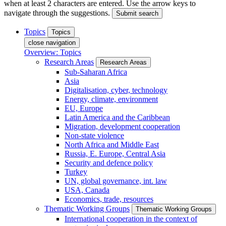
when at least 2 characters are entered. Use the arrow keys to
navigate through the suggestions.
Submit search
Topics
Topics
close navigation
Overview: Topics
Research Areas
Research Areas
Sub-Saharan Africa
Asia
Digitalisation, cyber, technology
Energy, climate, environment
EU, Europe
Latin America and the Caribbean
Migration, development cooperation
Non-state violence
North Africa and Middle East
Russia, E. Europe, Central Asia
Security and defence policy
Turkey
UN, global governance, int. law
USA, Canada
Economics, trade, resources
Thematic Working Groups
Thematic Working Groups
International cooperation in the context of