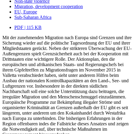
Non-state violence
Migration, development cooperation
EU, Europe
Sub-Saharan Africa
PDF | 115 KB
Mit der zunehmenden Migration nach Europa sind Grenzen und ihre
Sicherung wieder auf die politische Tagesordnung der EU und ihrer
Mitgliedstaaten gerückt. Neben der strikteren Überwachung der EU-
Außengrenzen spielt Grenzsicherheit auch bei der Kooperation mit
Drittstaaten eine wichtigere Rolle. Der Aktionsplan, den die
europäischen und afrikanischen Staats- und Regierungschefs bei
ihrem Gipfeltreffen zu Migrationsfragen im November 2015 in
Valletta verabschiedet haben, sieht unter anderem Hilfen beim
Ausbau der nationalen Kontrollkapazitäten an den Land-, See- und
Luftgrenzen vor. Insbesondere in der direkten südlichen
Nachbarschaft soll eine solche Unterstützung dazu beitragen, die
irreguläre Migration und den Menschenschmuggel einzudämmen.
Europäische Programme zur Bekämpfung illegaler Ströme und
organisierter Kriminalität an Grenzen außerhalb der EU gibt es seit
längerem, unter anderem um den Kokainhandel durch Westafrika
nach Europa zu unterbinden. Die bisherigen Erfahrungen in der
Region offenbaren indes die Fallstricke dieses Ansatzes und zeigen
die Notwendigkeit auf, über technische Maßnahmen im