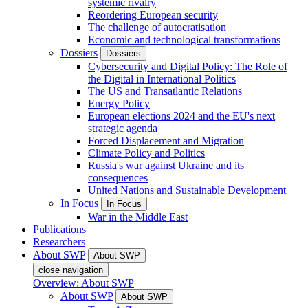
systemic rivalry
Reordering European security
The challenge of autocratisation
Economic and technological transformations
Dossiers
Dossiers
Cybersecurity and Digital Policy: The Role of
the Digital in International Politics
The US and Transatlantic Relations
Energy Policy
European elections 2024 and the EU's next
strategic agenda
Forced Displacement and Migration
Climate Policy and Politics
Russia's war against Ukraine and its
consequences
United Nations and Sustainable Development
In Focus
In Focus
War in the Middle East
Publications
Researchers
About SWP
About SWP
close navigation
Overview: About SWP
About SWP
About SWP