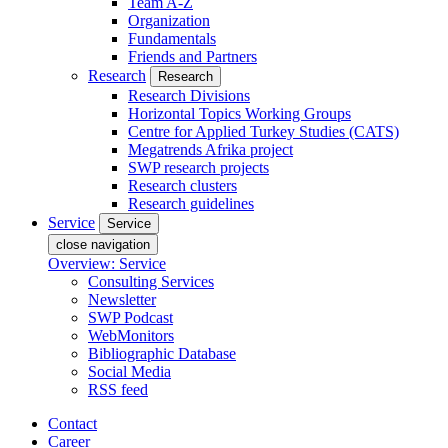
Team A-Z
Organization
Fundamentals
Friends and Partners
Research
Research
Research Divisions
Horizontal Topics Working Groups
Centre for Applied Turkey Studies (CATS)
Megatrends Afrika project
SWP research projects
Research clusters
Research guidelines
Service
Service
close navigation
Overview: Service
Consulting Services
Newsletter
SWP Podcast
WebMonitors
Bibliographic Database
Social Media
RSS feed
Contact
Career