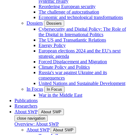
systemic rivalry
Reordering European security
The challenge of autocratisation
Economic and technological transformations
Dossiers
Dossiers
Cybersecurity and Digital Policy: The Role of
the Digital in International Politics
The US and Transatlantic Relations
Energy Policy
European elections 2024 and the EU's next
strategic agenda
Forced Displacement and Migration
Climate Policy and Politics
Russia's war against Ukraine and its
consequences
United Nations and Sustainable Development
In Focus
In Focus
War in the Middle East
Publications
Researchers
About SWP
About SWP
close navigation
Overview: About SWP
About SWP
About SWP