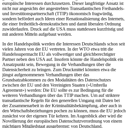
europäische Interessen durchzusetzen. Dieser langfristige Ansatz ist
nicht nur angesichts der angestrebten Transatlantischen Freihandels-
und Investitionspartnerschaft (TTIP) ökonomisch fragwürdig,
sondern befördert auch Ideen einer Renationalisierung des Internets,
die einer freiheitlich-demokratischen und damit liberalen Ordnung
zuwiderlaufen. Druck auf die USA muss stattdessen kurzfristig und
mit anderen Mitteln aufgebaut werden.
In der Handelspolitik werden die Interessen Deutschlands schon seit
vielen Jahren von der EU vertreten. In der WTO etwa tritt die
Handelssupermacht EU als vollwertiger und gleichberechtigter
Partner neben den USA auf. Insofern könnte die Handelspolitik ein
Ansatzpunkt sein, Bewegung in die Verhandlungen über die
Datensicherheit zu bringen. Zum Druckmittel könnten etwa die
jüngst aufgenommenen Verhandlungen über das
Grundsatzabkommen zu den Modalitäten des Datenschutzes
zwischen der EU und den Vereinigten Staaten (»Umbrella
Agreement«) werden: Die EU sollte es zur Bedingung für die
weiteren Verhandlungen über das TTIP machen. Um auf striktere
transatlantische Regeln für den generellen Umgang mit Daten bei
der Zusammenarbeit in der Kriminalitätsbekämpfung, aber auch in
den Wirtschaftsbeziehungen pochen zu können, muss die EU jedoch
zunächst vor der eigenen Tür kehren. Im Augenblick aber wird die
Novellierung der europäischen Datenschutzverordnung von einem
mächtigen Mitgliedstaat ausgebremst: von Deutschland.