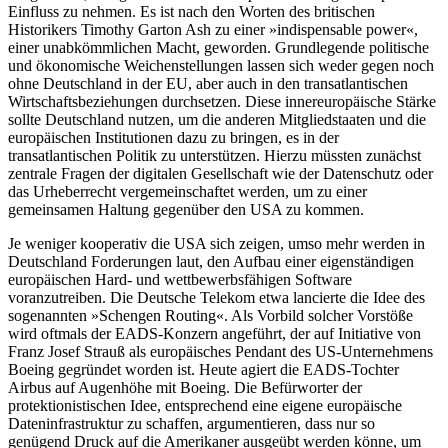
Einfluss zu nehmen. Es ist nach den Worten des britischen
Historikers Timothy Garton Ash zu einer »indispensable power«,
einer unabkömmlichen Macht, geworden. Grundlegende politische
und ökonomische Weichenstellungen lassen sich weder gegen noch
ohne Deutschland in der EU, aber auch in den transatlantischen
Wirtschaftsbeziehungen durchsetzen. Diese innereuropäische Stärke
sollte Deutschland nutzen, um die anderen Mitgliedstaaten und die
europäischen Institutionen dazu zu bringen, es in der
transatlantischen Politik zu unterstützen. Hierzu müssten zunächst
zentrale Fragen der digitalen Gesellschaft wie der Datenschutz oder
das Urheberrecht vergemeinschaftet werden, um zu einer
gemeinsamen Haltung gegenüber den USA zu kommen.
Je weniger kooperativ die USA sich zeigen, umso mehr werden in
Deutschland Forderungen laut, den Aufbau einer eigenständigen
europäischen Hard- und wettbewerbsfähigen Software
voranzutreiben. Die Deutsche Telekom etwa lancierte die Idee des
sogenannten »Schengen Routing«. Als Vorbild solcher Vorstöße
wird oftmals der EADS-Konzern angeführt, der auf Initiative von
Franz Josef Strauß als europäisches Pendant des US-Unternehmens
Boeing gegründet worden ist. Heute agiert die EADS-Tochter
Airbus auf Augenhöhe mit Boeing. Die Befürworter der
protektionistischen Idee, entsprechend eine eigene europäische
Dateninfrastruktur zu schaffen, argumentieren, dass nur so
genügend Druck auf die Amerikaner ausgeübt werden könne, um