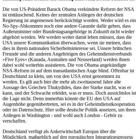
Die von US-Präsident Barack Obama verkündete Reform der NSA
ist enttäuschend. Keines der zentralen Anliegen der deutschen
Regierung ist angemessen berücksichtigt worden. Weder wird es ein
No-Spy-Abkommen noch eine andere Garantie dafür geben, dass
Außenminister oder Bundestagsangehörige in Zukunft nicht wieder
abgehört werden. Wir werden weiter damit leben müssen, dass die
USA unsere Kommunikation überwachen, wenn sie meinen, dass
dies in ihrem nationalen Sicherheitsinteresse sei. Unsere britischen
Freunde und die anderen Angehörigen des Geheimdienstverbunds
»Five Eyes« (Kanada, Australien und Neuseeland) werden ihnen
dabei wohl weiterhin assistieren. Die von Obama angekündigte
NSA-Reform ist auf dem transatlantischen Auge blind. Offenbar ist
Deutschland zu klein, um von den USA ernst genommen zu
werden. Es gilt auch hier die mehr als zweitausend Jahre alte
Aussage des Griechen Thukydides, dass der Starke macht, was er
kann, und der Schwache erleidet, was er muss. Doch aussichtslos ist
die Lage nicht. Denn immerhin könnte die EU den USA auf
Augenhöhe gegenübertreten, sei es in der Geheimdienstkooperation
oder im Datenschutz. Hier sollte deutsche Politik ansetzen, um ihren
Anliegen in Washington - und wohl auch London - Gehör zu
verschaffen.
Deutschland verfügt als Ankerwirtschaft Europas über die
Möglichkeit, maßgeblich auf den europäischen Integrationsprozess