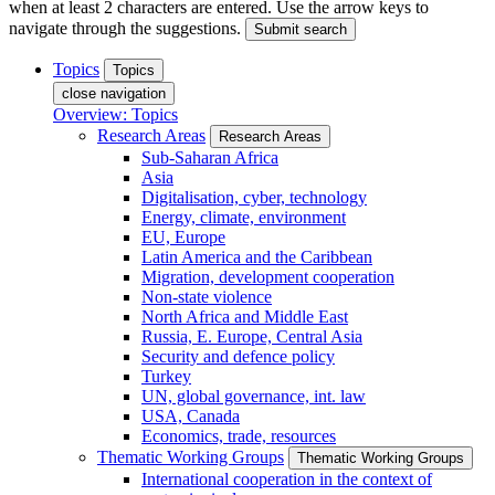
when at least 2 characters are entered. Use the arrow keys to
navigate through the suggestions.
Submit search
Topics
Topics
close navigation
Overview: Topics
Research Areas
Research Areas
Sub-Saharan Africa
Asia
Digitalisation, cyber, technology
Energy, climate, environment
EU, Europe
Latin America and the Caribbean
Migration, development cooperation
Non-state violence
North Africa and Middle East
Russia, E. Europe, Central Asia
Security and defence policy
Turkey
UN, global governance, int. law
USA, Canada
Economics, trade, resources
Thematic Working Groups
Thematic Working Groups
International cooperation in the context of