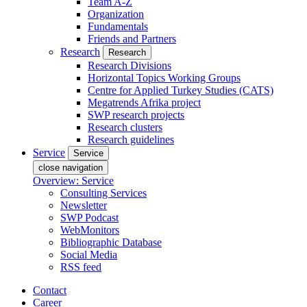
Team A-Z
Organization
Fundamentals
Friends and Partners
Research
Research
Research Divisions
Horizontal Topics Working Groups
Centre for Applied Turkey Studies (CATS)
Megatrends Afrika project
SWP research projects
Research clusters
Research guidelines
Service
Service
close navigation
Overview: Service
Consulting Services
Newsletter
SWP Podcast
WebMonitors
Bibliographic Database
Social Media
RSS feed
Contact
Career