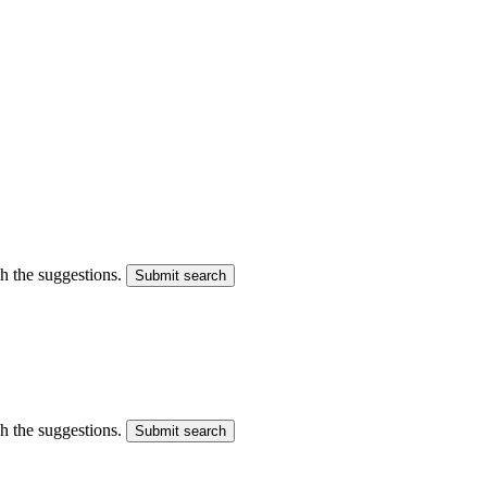
gh the suggestions.
Submit search
gh the suggestions.
Submit search