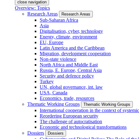
close navigation
Overview: Topics
Research Areas
Research Areas
Sub-Saharan Africa
Asia
Digitalisation, cyber, technology
Energy, climate, environment
EU, Europe
Latin America and the Caribbean
Migration, development cooperation
Non-state violence
North Africa and Middle East
Russia, E. Europe, Central Asia
Security and defence policy
Turkey
UN, global governance, int. law
USA, Canada
Economics, trade, resources
Thematic Working Groups
Thematic Working Groups
International cooperation in the context of systemic
Reordering European security
The challenge of autocratisation
Economic and technological transformations
Dossiers
Dossiers