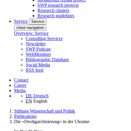
SWP research projects
Research clusters
Research guidelines
Service
Service
close navigation
Overview: Service
Consulting Services
Newsletter
SWP Podcast
WebMonitors
Bibliographic Database
Social Media
RSS feed
Contact
Career
Media
DE
Deutsch
EN
English
Stiftung Wissenschaft und Politik
Publications
Die »Deoligarchisierung« in der Ukraine