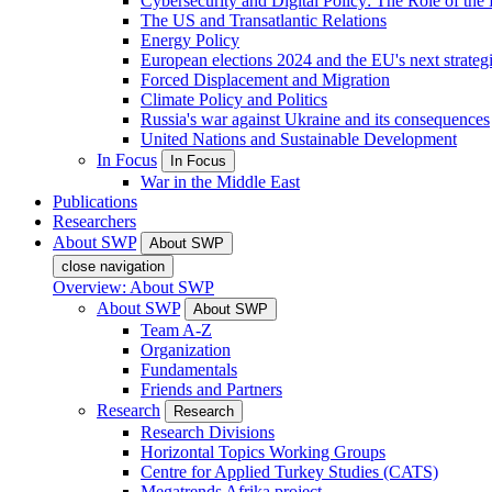
Cybersecurity and Digital Policy: The Role of the Di
The US and Transatlantic Relations
Energy Policy
European elections 2024 and the EU's next strateg
Forced Displacement and Migration
Climate Policy and Politics
Russia's war against Ukraine and its consequences
United Nations and Sustainable Development
In Focus
In Focus
War in the Middle East
Publications
Researchers
About SWP
About SWP
close navigation
Overview: About SWP
About SWP
About SWP
Team A-Z
Organization
Fundamentals
Friends and Partners
Research
Research
Research Divisions
Horizontal Topics Working Groups
Centre for Applied Turkey Studies (CATS)
Megatrends Afrika project