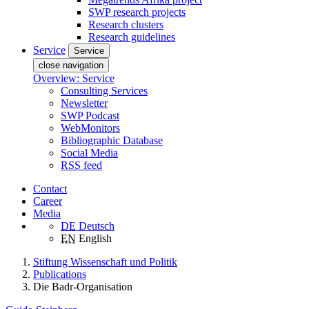
SWP research projects
Research clusters
Research guidelines
Service
Service
close navigation
Overview: Service
Consulting Services
Newsletter
SWP Podcast
WebMonitors
Bibliographic Database
Social Media
RSS feed
Contact
Career
Media
DE
Deutsch
EN
English
Stiftung Wissenschaft und Politik
Publications
Die Badr-Organisation