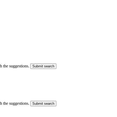
gh the suggestions.
Submit search
gh the suggestions.
Submit search