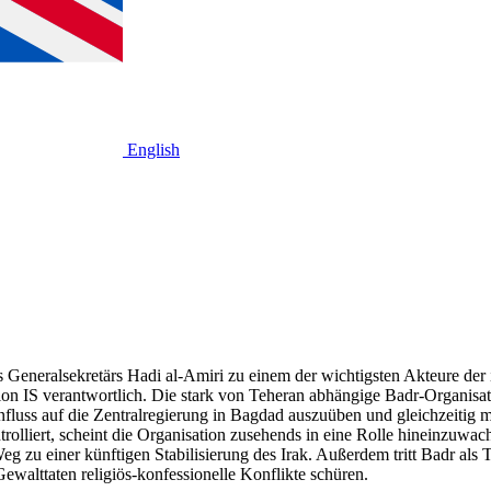
English
es Generalsekretärs Hadi al-Amiri zu einem der wichtigsten Akteure der 
ion IS verantwortlich. Die stark von Teheran abhängige Badr-Organisatio
nfluss auf die Zentralregierung in Bagdad auszuüben und gleichzeitig m
olliert, scheint die Organisation zusehends in eine Rolle hineinzuwachs
u einer künftigen Stabilisierung des Irak. Außerdem tritt Badr als Tei
walttaten religiös-konfessionelle Konflikte schüren.