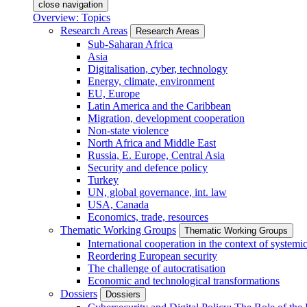
close navigation
Overview: Topics
Research Areas
Research Areas
Sub-Saharan Africa
Asia
Digitalisation, cyber, technology
Energy, climate, environment
EU, Europe
Latin America and the Caribbean
Migration, development cooperation
Non-state violence
North Africa and Middle East
Russia, E. Europe, Central Asia
Security and defence policy
Turkey
UN, global governance, int. law
USA, Canada
Economics, trade, resources
Thematic Working Groups
Thematic Working Groups
International cooperation in the context of systemic
Reordering European security
The challenge of autocratisation
Economic and technological transformations
Dossiers
Dossiers