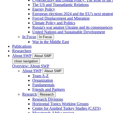
Cybersecurity and Digital Policy: The Role of the Di
The US and Transatlantic Relations
Energy Policy
European elections 2024 and the EU's next strateg
Forced Displacement and Migration
Climate Policy and Politics
Russia's war against Ukraine and its consequences
United Nations and Sustainable Development
In Focus
In Focus
War in the Middle East
Publications
Researchers
About SWP
About SWP
close navigation
Overview: About SWP
About SWP
About SWP
Team A-Z
Organization
Fundamentals
Friends and Partners
Research
Research
Research Divisions
Horizontal Topics Working Groups
Centre for Applied Turkey Studies (CATS)
Megatrends Afrika project