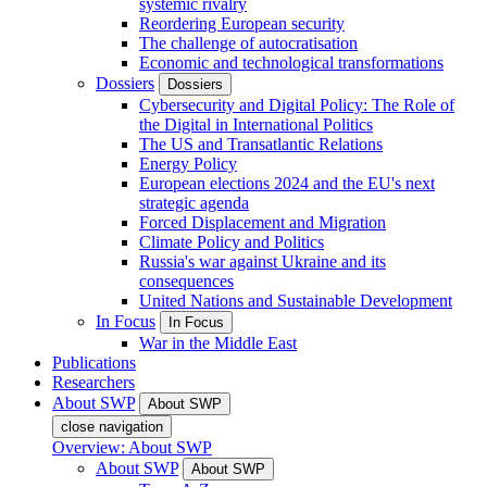
systemic rivalry
Reordering European security
The challenge of autocratisation
Economic and technological transformations
Dossiers
Dossiers
Cybersecurity and Digital Policy: The Role of
the Digital in International Politics
The US and Transatlantic Relations
Energy Policy
European elections 2024 and the EU's next
strategic agenda
Forced Displacement and Migration
Climate Policy and Politics
Russia's war against Ukraine and its
consequences
United Nations and Sustainable Development
In Focus
In Focus
War in the Middle East
Publications
Researchers
About SWP
About SWP
close navigation
Overview: About SWP
About SWP
About SWP