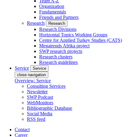
Team A-Z
Organization
Fundamentals
Friends and Partners
Research
Research
Research Divisions
Horizontal Topics Working Groups
Centre for Applied Turkey Studies (CATS)
Megatrends Afrika project
SWP research projects
Research clusters
Research guidelines
Service
Service
close navigation
Overview: Service
Consulting Services
Newsletter
SWP Podcast
WebMonitors
Bibliographic Database
Social Media
RSS feed
Contact
Career