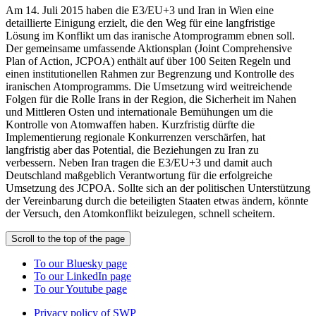
Am 14. Juli 2015 haben die E3/EU+3 und Iran in Wien eine
detaillierte Einigung erzielt, die den Weg für eine langfristige
Lösung im Konflikt um das iranische Atomprogramm ebnen soll.
Der gemeinsame umfassende Aktionsplan (Joint Comprehensive
Plan of Action, JCPOA) enthält auf über 100 Seiten Regeln und
einen institutionellen Rahmen zur Begrenzung und Kontrolle des
iranischen Atomprogramms. Die Umsetzung wird weitreichende
Folgen für die Rolle Irans in der Region, die Sicherheit im Nahen
und Mittleren Osten und internationale Bemühungen um die
Kontrolle von Atomwaffen haben. Kurzfristig dürfte die
Implementierung regionale Konkurrenzen verschärfen, hat
langfristig aber das Potential, die Beziehungen zu Iran zu
verbessern. Neben Iran tragen die E3/EU+3 und damit auch
Deutschland maßgeblich Verantwortung für die erfolgreiche
Umsetzung des JCPOA. Sollte sich an der politischen Unterstützung
der Vereinbarung durch die beteiligten Staaten etwas ändern, könnte
der Versuch, den Atomkonflikt beizulegen, schnell scheitern.
Scroll to the top of the page
To our Bluesky page
To our LinkedIn page
To our Youtube page
Privacy policy of SWP