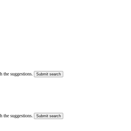
gh the suggestions.
Submit search
gh the suggestions.
Submit search