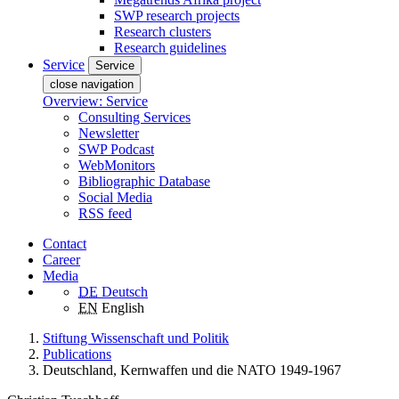
SWP research projects
Research clusters
Research guidelines
Service
Service
close navigation
Overview: Service
Consulting Services
Newsletter
SWP Podcast
WebMonitors
Bibliographic Database
Social Media
RSS feed
Contact
Career
Media
DE
Deutsch
EN
English
Stiftung Wissenschaft und Politik
Publications
Deutschland, Kernwaffen und die NATO 1949-1967