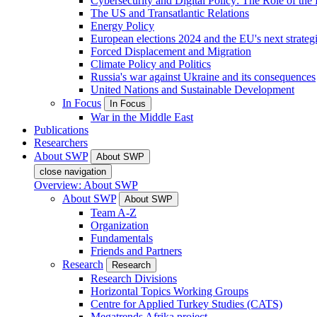
Cybersecurity and Digital Policy: The Role of the Di
The US and Transatlantic Relations
Energy Policy
European elections 2024 and the EU's next strateg
Forced Displacement and Migration
Climate Policy and Politics
Russia's war against Ukraine and its consequences
United Nations and Sustainable Development
In Focus
In Focus
War in the Middle East
Publications
Researchers
About SWP
About SWP
close navigation
Overview: About SWP
About SWP
About SWP
Team A-Z
Organization
Fundamentals
Friends and Partners
Research
Research
Research Divisions
Horizontal Topics Working Groups
Centre for Applied Turkey Studies (CATS)
Megatrends Afrika project