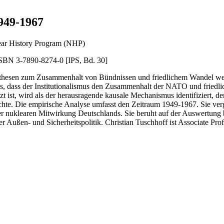
949-1967
ar History Program (NHP)
ISBN 3-7890-8274-0 [IPS, Bd. 30]
 Hypothesen zum Zusammenhalt von Bündnissen und friedlichem Wandel w
s, dass der Institutionalismus den Zusammenhalt der NATO und friedli
tzt ist, wird als der herausragende kausale Mechanismus identifiziert,
chte. Die empirische Analyse umfasst den Zeitraum 1949-1967. Sie ve
 nuklearen Mitwirkung Deutschlands. Sie beruht auf der Auswertung bi
 der Außen- und Sicherheitspolitik. Christian Tuschhoff ist Associate P