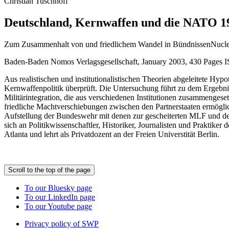
Christian Tuschhoff
Deutschland, Kernwaffen und die NATO 1
Zum Zusammenhalt von und friedlichem Wandel in BündnissenNucle
Baden-Baden Nomos Verlagsgesellschaft, January 2003, 430 Pages 
Aus realistischen und institutionalistischen Theorien abgeleitete
Kernwaffenpolitik überprüft. Die Untersuchung führt zu dem Ergebni
Militärintegration, die aus verschiedenen Institutionen zusammengese
friedliche Machtverschiebungen zwischen den Partnerstaaten ermögli
Aufstellung der Bundeswehr mit denen zur gescheiterten MLF und der
sich an Politikwissenschaftler, Historiker, Journalisten und Praktiker
Atlanta und lehrt als Privatdozent an der Freien Universtität Berlin.
Scroll to the top of the page
To our Bluesky page
To our LinkedIn page
To our Youtube page
Privacy policy of SWP