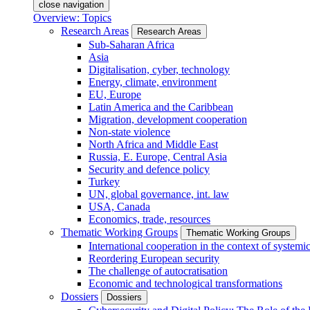
close navigation
Overview: Topics
Research Areas
Research Areas
Sub-Saharan Africa
Asia
Digitalisation, cyber, technology
Energy, climate, environment
EU, Europe
Latin America and the Caribbean
Migration, development cooperation
Non-state violence
North Africa and Middle East
Russia, E. Europe, Central Asia
Security and defence policy
Turkey
UN, global governance, int. law
USA, Canada
Economics, trade, resources
Thematic Working Groups
Thematic Working Groups
International cooperation in the context of systemic
Reordering European security
The challenge of autocratisation
Economic and technological transformations
Dossiers
Dossiers