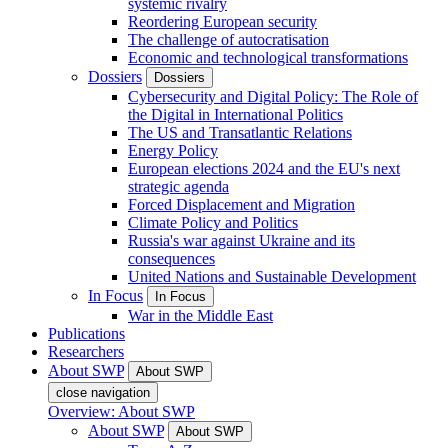
systemic rivalry
Reordering European security
The challenge of autocratisation
Economic and technological transformations
Dossiers
Dossiers
Cybersecurity and Digital Policy: The Role of
the Digital in International Politics
The US and Transatlantic Relations
Energy Policy
European elections 2024 and the EU's next
strategic agenda
Forced Displacement and Migration
Climate Policy and Politics
Russia's war against Ukraine and its
consequences
United Nations and Sustainable Development
In Focus
In Focus
War in the Middle East
Publications
Researchers
About SWP
About SWP
close navigation
Overview: About SWP
About SWP
About SWP