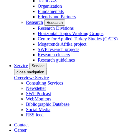
Team A-Z
Organization
Fundamentals
Friends and Partners
Research
Research
Research Divisions
Horizontal Topics Working Groups
Centre for Applied Turkey Studies (CATS)
Megatrends Afrika project
SWP research projects
Research clusters
Research guidelines
Service
Service
close navigation
Overview: Service
Consulting Services
Newsletter
SWP Podcast
WebMonitors
Bibliographic Database
Social Media
RSS feed
Contact
Career