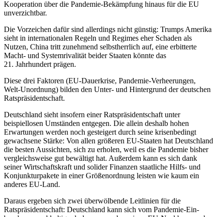
Kooperation über die Pandemie-Be­kämpfung hinaus für die EU
unverzichtbar.
Die Vorzeichen dafür sind allerdings nicht günstig: Trumps Amerika
sieht in internationalen Regeln und Regimes eher Schaden als
Nutzen, China tritt zunehmend selbstherrlich auf, eine erbitterte
Macht- und Systemrivalität beider Staaten könnte das
21. Jahrhundert prägen.
Diese drei Faktoren (EU-Dauerkrise, Pan­
demie-Verheerungen,
Welt-Unordnung) bilden den Unter- und Hintergrund der deutschen
Ratspräsidentschaft.
Deutschland sieht insofern einer Ratspräsidentschaft unter
beispiellosen Um­ständen entgegen. Die allein deshalb hohen
Erwartungen werden noch gesteigert durch seine kri­senbedingt
gewachsene Stärke: Von allen größeren EU-Staaten hat Deutsch­land
die besten Aussichten, sich zu erholen, weil es die Pandemie bisher
vergleichsweise gut bewältigt hat. Außerdem kann es sich dank
seiner Wirtschaftskraft und solider Finanzen staatliche Hilfs- und
Konjunkturpakete in einer Größenordnung leisten wie kaum ein
anderes EU-Land.
Daraus ergeben sich zwei überwölbende Leitlinien für die
Ratspräsidentschaft: Deutschland kann sich vom Pandemie-Ein­