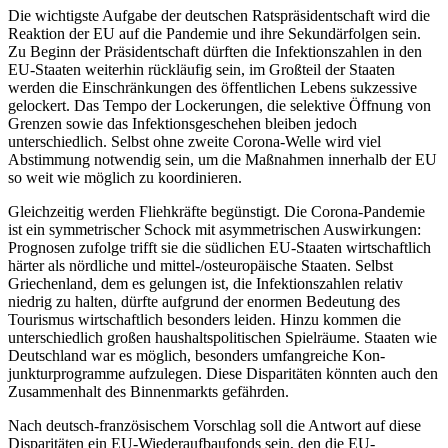
Die wichtigste Aufgabe der deutschen Rats­präsidentschaft wird die
Reaktion der EU auf die Pandemie und ihre Sekundärfolgen sein.
Zu Beginn der Präsidentschaft dürften die Infektionszahlen in den
EU-Staaten weiterhin rückläufig sein, im Großteil der Staa­ten
werden die Einschränkungen des öffentlichen Lebens sukzessive
gelockert. Das Tempo der Lockerungen, die selektive Öff­nung von
Grenzen sowie das Infektionsgeschehen bleiben jedoch
unterschiedlich. Selbst ohne zweite Corona-Welle wird viel
Abstimmung notwendig sein, um die Maß­nahmen innerhalb der EU
so weit wie mög­lich zu koordinieren.
Gleichzeitig werden Fliehkräfte begünstigt. Die Corona-Pandemie
ist ein symmetrischer Schock mit asymmetrischen Auswirkungen:
Prognosen zufolge trifft sie die südlichen EU-Staaten wirtschaftlich
härter als nördliche und mittel-/osteuropäische Staaten. Selbst
Griechenland, dem es gelun­gen ist, die Infektionszahlen relativ
niedrig zu halten, dürfte aufgrund der enormen Bedeutung des
Tourismus wirtschaftlich besonders leiden. Hinzu kommen die
unter­schiedlich großen haushaltspolitischen Spielräume. Staaten wie
Deutschland war es möglich, besonders umfangreiche Kon­
junkturprogramme aufzulegen. Diese Dis­paritäten könnten auch den
Zusammenhalt des Binnenmarkts gefährden.
Nach deutsch-französischem Vorschlag soll die Antwort auf diese
Disparitäten ein EU-Wiederaufbaufonds sein, den die EU-