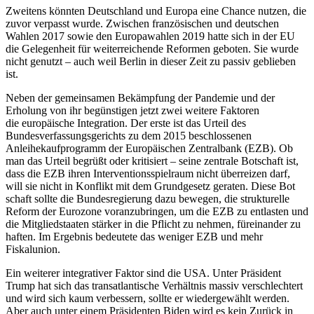
Zweitens könnten Deutschland und Europa
eine Chance nutzen, die
zuvor ver­passt wur
de. Zwischen französischen und deut­schen
Wahlen 2017 sowie den Europa­wahlen 2019 hatte sich in der EU
die Gele­genheit für weiterreichende Reformen geboten. Sie wurde
nicht genutzt – auch weil Berlin in dieser Zeit zu passiv geblieben
ist.
Neben der gemeinsamen Bekämpfung der Pandemie und der
Erholung von ihr begünstigen jetzt zwei weitere Faktoren
die europäische Integration. Der erste ist das Urteil des
Bundesverfassungsgerichts zu dem 2015 beschlossenen
Anleihekauf­programm der Europäischen Zentralbank (EZB). Ob
man das Urteil begrüßt oder kri­tisiert – seine zentrale Botschaft ist,
dass die EZB ihren Interventionsspielraum nicht überreizen darf,
will sie nicht in Konflikt mit dem Grundgesetz geraten. Diese Bot­
schaft sollte die Bundesregierung dazu bewe­
gen, die strukturelle
Reform der Eurozone voranzubringen, um die EZB zu entlasten und
die Mitgliedstaaten stärker in die Pflicht zu nehmen, füreinander zu
haften. Im Ergebnis bedeutete das weniger EZB und mehr
Fiskalunion.
Ein weiterer integrativer Faktor sind die USA. Unter Präsident
Trump hat sich das transatlantische Verhältnis massiv ver­schlechtert
und wird sich kaum verbessern, sollte er wiedergewählt werden.
Aber auch unter einem Präsidenten Biden wird es kein Zurück in