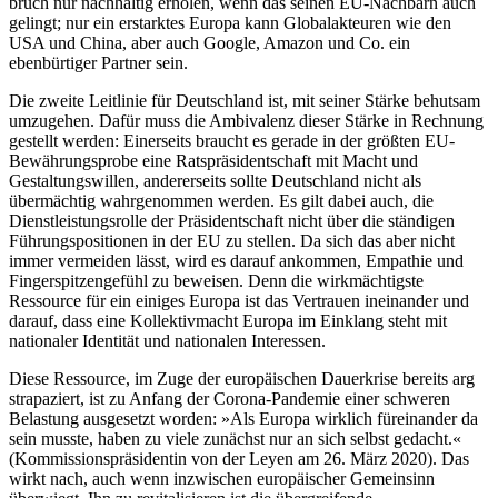
bruch nur nachhaltig erholen, wenn das seinen EU-Nachbarn auch
gelingt; nur ein erstarktes Europa kann Globalakteuren wie
den
USA und China, aber auch Google, Ama
­zon und Co. ein
ebenbürtiger Partner sein.
Die zweite Leitlinie für Deutschland ist, mit seiner Stärke behutsam
umzugehen. Da­für muss die Ambivalenz dieser Stärke in Rechnung
gestellt werden: Einerseits braucht es gerade in der größten EU-
Bewäh­rungsprobe eine Ratspräsidentschaft mit Macht und
Gestaltungswillen, andererseits sollte Deutschland nicht als
übermächtig wahrgenommen werden. Es gilt dabei auch, die
Dienstleistungsrolle der Präsidentschaft nicht über die ständigen
Führungspositionen in der EU zu stellen. Da sich das aber nicht
immer vermeiden lässt, wird es dar­auf ankommen, Empathie und
Fingerspit­zengefühl zu be­weisen. Denn die wirk­mächtigste
Ressource für ein einiges Europa ist das Vertrauen ineinander und
darauf, dass eine Kollektivmacht Europa im Ein­klang steht mit
nationaler Identität und nationalen Interessen.
Diese Ressource, im Zuge der europäischen Dauerkrise bereits arg
strapaziert, ist zu Anfang der Corona-Pandemie einer schweren
Belastung ausgesetzt worden: »Als
Europa wirklich füreinander da
sein musste,
haben zu viele zunächst nur an sich selbst gedacht.«
(Kommissionspräsidentin von der Leyen am 26. März 2020). Das
wirkt nach, auch wenn inzwischen europäischer Ge­meinsinn