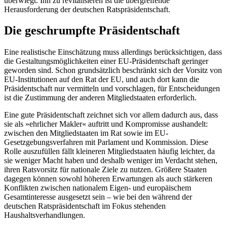
überwiegt. Ihn zu revitalisieren ist die übergreifende
Herausforderung der deutschen Ratspräsidentschaft.
Die geschrumpfte Präsidentschaft
Eine realistische Einschätzung muss aller­dings berücksichtigen, dass
die Gestaltungs­möglichkeiten einer EU-Präsidentschaft geringer
geworden sind. Schon grundsätzlich beschränkt sich der Vorsitz von
EU-Institutionen auf den Rat der EU, und auch dort kann die
Präsidentschaft nur vermitteln und vorschlagen, für Entscheidungen
ist die Zustimmung der anderen Mitgliedstaaten erforderlich.
Eine gute Präsidentschaft zeichnet sich vor allem dadurch aus, dass
sie als »ehr­licher Makler« auftritt und Kompromisse aushandelt:
zwischen den Mitgliedstaaten im Rat sowie im EU-
Gesetzgebungsverfah­ren mit Parlament und Kommission. Diese
Rolle auszufüllen fällt kleineren Mitglied
staaten häufig leichter, da
sie weniger Macht
haben und deshalb weniger im Verdacht stehen,
ihren Ratsvorsitz für nationale Ziele zu nutzen. Größere Staaten
dagegen kön­nen sowohl höheren Erwartungen als auch stär­keren
Konflikten zwischen nationalem Eigen- und europäischem
Gesamtinteresse ausgesetzt sein – wie bei den während der
deutschen Ratspräsidentschaft im Fokus stehenden
Haushaltsverhandlungen.