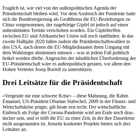
Fraglich ist, wie viel von der außen­politischen Agenda der
Präsidentschaft bleiben wird. Vor dem Ausbruch der Pan­demie hatte
sich die Bundesregierung als Großthema die EU-Beziehungen zu
China vorgenommen, der zugehörige Gipfel ist jedoch auf einen
unbestimmten Termin verschoben worden. Ein Gipfeltreffen
zwischen EU und Afrikanischer Union soll noch stattfinden. In das
zweite Halbjahr 2020 fallen zudem die Präsidentschafts­wahlen in
den USA, nach denen die EU-Mitgliedstaaten ihren Um­gang mit
dem Wahlsieger abstimmen müssen – was in jedem Fall politisch
heikel werden dürfte. Angesichts der inhaltlichen Überforderung der
EU-Präsidentschaft wäre es außen­politisch geraten, vor allem den
Hohen Ver­treter Josep Borrell zu unterstützen.
Drei Leitsätze für die Präsidentschaft
»Vergeude nie eine schwere Krise« – diese Mahnung, die Rahm
Emanuel, US-Präsident Obamas Stabschef, 2009 in der Finanz- und
Wirtschaftskrise prägte, gilt heute erst recht:
Der wirtschaftliche
Einbruch als Folge der Corona-Pandemie wird am Ende noch dras­
tischer sein, und er trifft die EU zu einer Zeit, in der ihre Dauerkrise
nicht ausgestan­den ist. Jenseits konkreter Projekte bieten sich drei
Leitsätze an.