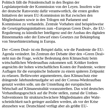
Politisch fällt die Präsidentschaft in den Beginn der
Legislaturperiode der Kommis­sion von der Leyen. Insofern wäre
der deutsche Ratsvorsitz dafür verantwortlich, die ersten großen
Initiativen der neuen EU-Kommission im Rat zwischen den
Mitglied
staaten sowie in den Trilogen mit Parlament
und
Kommission zu verhandeln. Zentrale Vorhaben sind beispielsweise
die Gesetz­gebungsinitiativen zum »European Green Deal«, die EU-
Regulierung zu künstlicher Intelligenz und der Ausbau des digitalen
Binnenmarkts oder der Entwurf eines Gesetzes zur Bekämpfung
von Steuerhinter­ziehung in Europa.
Der »Green Deal« ist ein Beispiel dafür, wie die Pandemie die EU-
Agenda verändert. Im Zentrum der Debatte über den »Green Deal«
steht nun die Frage, welche Bedeutung dem Klimaschutz beim
wirtschaft­lichen Wiederaufbau zukommen soll. Kri­tiker fordern
angesichts der hohen wirt­schaftlichen Kosten der Pandemie, weitere
Auflagen für die europäische Industrie zu einem späteren Zeitpunkt
zu erlassen. Befürworter argumentieren, dass Klimaschutz eine
drängende Jahrhundertaufgabe sei und der Corona-Wiederaufbau
genutzt werden solle, um die Umstellung der euro­päischen
Wirtschaft auf Klimaneutralität voranzutreiben. Das wird deutsches
Ver­handlungsgeschick auf die Probe stellen, zumal die Umbau-
Subventionen für struk­turschwächere Mitgliedstaaten aller Wahr­
scheinlichkeit nach geringer ausfallen werden, als vor der Krise
abzusehen war. Deutschland verfügt aber als größte EU-