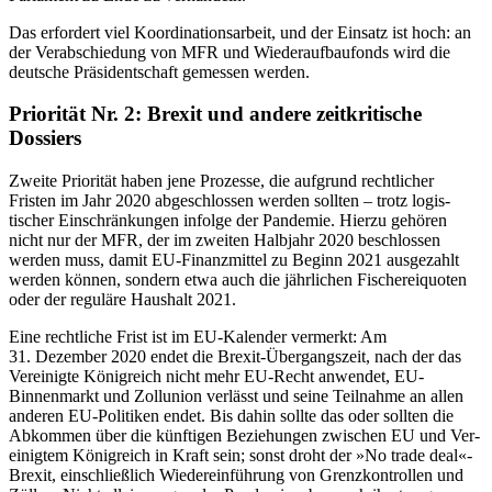
Das erfordert viel Koordinationsarbeit, und
der Einsatz ist hoch: an
der
Verabschie
dung
von MFR und Wiederaufbaufonds wird die
deutsche Präsidentschaft gemessen werden.
Priorität Nr. 2: Brexit und andere zeitkritische
Dossiers
Zweite Priorität haben jene Prozesse, die aufgrund rechtlicher
Fristen im Jahr 2020 abgeschlossen werden sollten – trotz logis­
tischer Einschränkungen infolge der Pan­demie. Hierzu gehören
nicht nur der MFR, der im zweiten Halbjahr 2020 beschlossen
werden muss, damit EU-Finanzmittel zu Beginn 2021 ausgezahlt
werden können, sondern etwa auch die jährlichen Fischerei­quoten
oder der reguläre Haushalt 2021.
Eine rechtliche Frist ist im EU-Kalender vermerkt: Am
31. Dezember 2020 endet die Brexit-Übergangszeit, nach der das
Ver­einigte Königreich nicht mehr EU-Recht anwendet, EU-
Binnenmarkt und Zollunion verlässt und seine Teilnahme an allen
ande­ren EU-Politiken endet. Bis dahin sollte das oder sollten die
Abkommen über die künf­tigen Beziehungen zwischen EU und Ver­
einigtem Königreich in Kraft sein; sonst droht der »No trade deal«-
Brexit, einschließ­lich Wiedereinführung von Grenzkontrol­len und