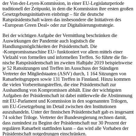
der Von-der-Leyen-Kom­mis­sion, in einer EU-Legislaturperiode
traditionell der Zeitpunkt, in dem die Kom­mission ihre ersten großen
Gesetzgebungs­initiativen einbringt – für die deutsche
Ratspräsidentschaft wären das insbesondere die Initiativen des
»European Green Deal« oder zur Digitalisierungsstrategie.
Bei der wichtigen Aufgabe der Vermittlung beschränken die
Auswirkungen der Pan­demie auch logistisch die
Handlungsmöglichkeiten der Präsidentschaft. Die
›Kompromissmaschine EU‹ funktioniert vor allem mittels einer
Vielzahl von formellen und informellen Treffen. So führte die fin­
nische Ratspräsidentschaft im zweiten Halb­jahr 2019 beispielsweise
je 52 Rats­sitzungen und Treffen im Ausschuss der Ständigen
Vertreter der Mitgliedstaaten (AStV) durch, 1
164 Sitzungen von
Rats­arbeitsgruppen sowie 131 Treffen in Finn­land. Hinzu kommen
die vielen Vorbereitungstreffen, die eine Präsidentschaft zur
Aushandlung von Kompromissen abhält. Eine der wichtigsten
Aufgaben der Präsi­dentschaft ist dabei mittlerweile die Ab­stimmung
mit EU-Parlament und Kommission in den so­genannten Trilogen,
um EU-Gesetzgebung im Detail zwischen den Insti­tutionen
auszuhandeln. Unter der finni­schen Präsidentschaft gab es insgesamt
74 solcher Triloge. Vertreter der Bundesregierung rechnen damit,
dass zumindest zu Beginn der Präsidentschaft nur 30 Prozent der
regulären Ratsarbeit stattfinden kann – das wird alle Vorhaben der
Präsidentschaft notgedrungen einschränken.