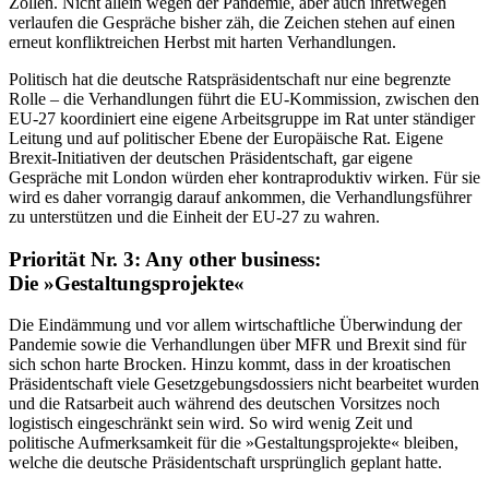
Zöllen. Nicht allein wegen der Pan­demie, aber auch ihretwegen
verlaufen die Gespräche bisher zäh, die Zeichen stehen auf einen
erneut konfliktreichen Herbst mit harten Verhandlungen.
Politisch hat die deutsche Ratspräsident­schaft nur eine begrenzte
Rolle – die Ver­handlungen führt die EU-Kommission, zwischen den
EU-27 koordiniert eine eigene Arbeitsgruppe im Rat unter ständiger
Lei­tung und auf politischer Ebene der Euro­päische Rat. Eigene
Brexit-Initiativen der deutschen Präsidentschaft, gar eigene
Gespräche mit London würden eher kontra­produktiv wirken. Für sie
wird es daher vor­
rangig darauf ankommen, die Verhandlungs­
führer
zu unterstützen und die Einheit der EU-27 zu wahren.
Priorität Nr. 3: Any other busi­ness:
Die »Gestaltungsprojekte«
Die Eindämmung und vor allem wirtschaftliche Überwindung der
Pandemie sowie die Verhandlungen über MFR und Brexit sind
für
sich schon harte Brocken. Hinzu kommt,
dass in der kroatischen
Präsidentschaft viele
Gesetzgebungsdossiers nicht bearbeitet wur­
den
und die Ratsarbeit auch während des deutschen Vorsitzes noch
logistisch einge­schränkt sein wird. So wird wenig Zeit und
politische Aufmerksamkeit für die »Gestal­tungsprojekte« bleiben,
welche die deutsche Präsidentschaft ursprünglich geplant hatte.