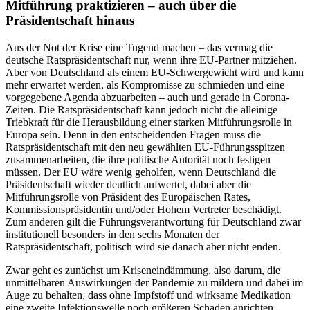
Mitführung praktizieren – auch über die
Präsidentschaft hinaus
Aus der Not der Krise eine Tugend machen –
das vermag die
deutsche Ratspräsident
schaft nur, wenn ihre EU-Partner mitziehen.
Aber von Deutschland als einem EU-Schwer­
gewicht wird und kann
mehr erwartet wer­den, als Kompromisse zu schmieden und eine
vorgegebene Agenda abzuarbeiten – auch und gerade in Corona-
Zeiten. Die Rats­präsidentschaft kann jedoch nicht die allei­nige
Triebkraft für die Herausbildung einer starken Mitführungsrolle in
Europa sein. Denn in den entscheidenden Fragen muss
die
Ratspräsidentschaft mit den neu gewähl
ten EU-Führungsspitzen
zusammenarbeiten,
die ihre politische Autorität noch festigen
müssen. Der EU wäre wenig geholfen, wenn
Deutschland die
Präsidentschaft wieder deut­lich
aufwertet, dabei aber die
Mitführungsrolle von Präsident des Europäischen Rates,
Kommissionspräsidentin und/oder Hohem Vertreter beschädigt.
Zum anderen gilt die Führungsverantwortung für Deutschland zwar
institutionell besonders in den sechs Monaten der
Ratspräsidentschaft, politisch wird sie danach aber nicht enden.
Zwar geht es zunächst um Kriseneindäm­mung, also darum, die
unmittelbaren Aus­wirkungen der Pandemie zu mildern und dabei im
Auge zu behalten, dass ohne Impf­stoff und wirksame Medikation
eine zweite Infektionswelle noch größeren Schaden anrichten