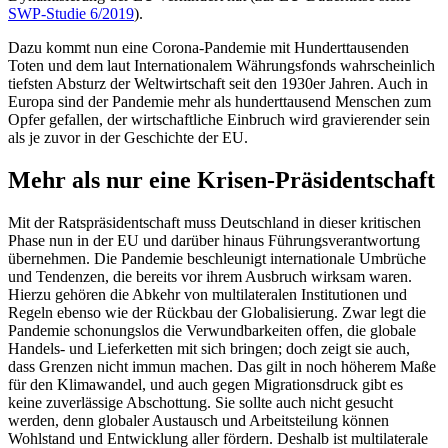
SWP-Studie 6/2019
).
Dazu kommt nun eine Corona-Pandemie
mit Hunderttausenden
Toten und dem laut
Internationalem Währungsfonds wahr­scheinlich
tiefsten Absturz der Weltwirt­schaft seit den 1930er Jahren. Auch in
Euro­pa sind der Pandemie mehr als hundert­tausend Menschen zum
Opfer gefallen,
der wirtschaftliche Einbruch wird gravieren
der sein
als je zuvor in der Geschichte der EU.
Mehr als nur eine Krisen‑Präsidentschaft
Mit der Ratspräsidentschaft muss Deutschland in dieser kritischen
Phase nun in der EU und darüber hinaus Führungsverantwortung
übernehmen. Die Pandemie be­schleunigt internationale Umbrüche
und Tendenzen, die bereits vor ihrem Ausbruch wirksam waren.
Hierzu gehören die Abkehr
von multilateralen Institutionen und
Regeln
ebenso wie der Rückbau der Globalisierung. Zwar legt die
Pandemie schonungslos die Verwundbarkeiten offen, die globale
Han­
dels- und Lieferketten mit sich bringen; doch
zeigt sie auch,
dass Grenzen nicht immun machen. Das gilt in noch höherem Maße
für den Klimawandel, und auch gegen Migrationsdruck gibt es
keine zuverlässige Abschottung. Sie sollte auch nicht gesucht
werden, denn globaler Austausch und Arbeitsteilung können
Wohlstand und Ent­wicklung aller fördern. Deshalb ist multi­laterale