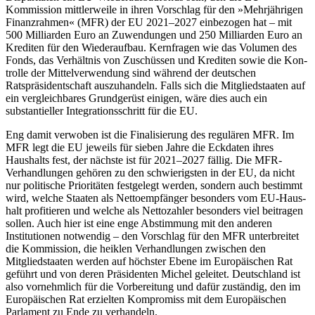
Kommission mittlerweile in ihren Vor­schlag für den »Mehrjährigen
Finanzrah­men« (MFR) der EU 2021–2027 einbezogen hat – mit
500 Milliarden Euro an Zuwendungen und 250 Milliarden Euro an
Kre­diten für den Wiederaufbau. Kernfragen wie das Volumen des
Fonds, das Verhältnis von Zuschüssen und Krediten sowie die Kon­
trolle der Mittelverwendung sind wäh­rend der deutschen
Ratspräsidentschaft aus­zuhandeln. Falls sich die Mitgliedstaaten auf
ein vergleichbares Grundgerüst einigen, wäre dies auch ein
substantieller Integra­tions­schritt für die EU.
Eng damit verwoben ist die Finalisierung des regulären MFR. Im
MFR legt die EU je­weils für sieben Jahre die Eckdaten ihres
Haushalts fest, der nächste ist für 2021–2027 fällig. Die MFR-
Verhandlungen gehö­ren zu den schwierigsten in der EU, da nicht
nur politische Prioritäten festgelegt werden, sondern auch bestimmt
wird, wel­che Staaten als Nettoempfänger besonders vom EU-Haus­
halt profitieren und welche als Netto­zahler besonders viel beitragen
sollen. Auch hier ist eine enge Abstimmung mit den anderen
Institutionen notwendig – den Vorschlag für den MFR unterbreitet
die Kommission, die heiklen Verhandlungen zwischen den
Mitgliedstaaten werden auf höchster Ebene im Europäischen Rat
geführt und von deren Präsidenten Michel geleitet. Deutschland ist
also vornehmlich für die Vorbereitung und dafür zuständig, den im
Europäischen Rat erzielten Kom­pro­miss mit dem Europäischen
Parlament zu Ende zu verhandeln.