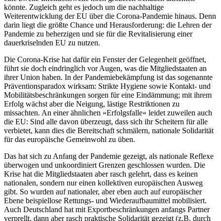
könnte. Zugleich geht es jedoch um die nachhaltige
Weiterentwicklung der EU über die Corona-Pandemie hinaus. Denn
darin liegt die größte Chance und Herausforderung: die Lehren der
Pandemie zu beherzigen und sie für die Revitalisierung einer
dauerkriselnden EU zu nutzen.
Die Corona-Krise hat dafür ein Fenster der Gelegenheit geöffnet,
führt sie doch eindringlich vor Augen, was die Mitglied­staaten an
ihrer Union haben. In der Pan­demiebekämpfung ist das sogenannte
Prä­ventionsparadox wirksam: Strikte Hygiene sowie Kontakt- und
Mobilitätsbeschränkungen sorgen für eine Eindämmung; mit ihrem
Erfolg wächst aber die Neigung, läs­tige Restriktionen zu
missachten. An einer ähnlichen »Erfolgsfalle« leidet zuweilen auch
die EU: Sind alle davon überzeugt, dass sich ihr Scheitern für alle
verbietet, kann dies die Bereitschaft schmälern, nationale Solidarität
für das europäische Gemeinwohl zu üben.
Das hat sich zu Anfang der Pandemie gezeigt, als nationale Reflexe
überwogen und unkoordiniert Grenzen geschlossen wurden. Die
Krise hat die Mitgliedstaaten aber rasch gelehrt, dass es keinen
natio­nalen, sondern nur einen kollektiven euro­päischen Ausweg
gibt. So wurden auf natio­naler, aber eben auch auf europäischer
Ebene beispiellose Rettungs- und Wiederaufbaumittel mobilisiert.
Auch Deutschland hat mit Exportbeschränkungen an­fangs Partner
verprellt, dann aber rasch praktische Solidarität gezeigt (z.B. durch