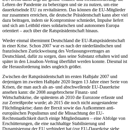
Lehren der Pandemie zu beherzigen und sie zu nutzen, um eine
dauerkriselnde EU zu revitalisieren. Das können die EU-Mitglieder
nur zusammen erreichen, die deutsche Prä­sidentschaft kann aber viel
dazu beitragen, indem sie Kompromisse schmiedet, Impulse liefert
und sich am Leitbild eines solidarischen und autonomen Europa
orientiert – auch über die Ratspräsidentschaft hinaus.
Wieder einmal übernimmt Deutschland die EU-Ratspräsidentschaft
in einer Krise. Schon 2007 war es nach der niederländischen und
französischen Zurückweisung des Verfassungsvertrages an
Deutschland, dafür zu sorgen, dass seine Substanz erhal­ten wird und
später in den Lissabon-Vertrag überführt werden konnte. Diesmal ist
die Herausforderung indes ungleich größer.
Zwischen der Ratspräsidentschaft im ersten Halbjahr 2007 und
derjenigen im zweiten Halbjahr 2020 liegen 13 Jahre einer Serie von
Krisen, die man auch als an- und abschwellende EU-Dauerkrise
ansehen kann: die 2008 ausgebrochene Finanz- und
Wirtschaftskrise, die spätestens ab 2010 die Eurozone erfasste und
zur Zerreißprobe wurde; ab 2015 die noch nicht ausgestandene
Flüchtlingskrise; dann der Brexit sowie das Aufkommen anti-
europäischen Populismus und die Missachtung der EU-
Rechtsstaatlichkeit durch einige Mitgliedstaaten – eine Abfolge von
Erschütterungen, die eine nachhaltige Stabilisierung und
Dynamisierung der EU verhindert hat (zur EU-Dauerkrise siehe