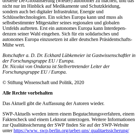
dosierte De-Globalisierung (wieder) auto­nomer zu machen, und das
nicht nur im Hinblick auf Medikamente und Schutz­kleidung,
sondern auch bei digitaler Infra­struktur, Energie und
Schlüsseltechnologien. Ein solches Europa kann und muss als
selbstbestimmter Mitgestalter seines regio­nalen und globalen
Umfelds auftreten. Erst ein autonomes Europa kann Interdepen­
denzen seiner Wahl eingehen. Sich für ein solidarisches und
autonomes Europa ein­zusetzen ist aller deutschen Präsidentschafts-
Mühe wert.
Botschafter a.
D. Dr.
Eckhard Lübkemeier ist Gastwissenschaftler in
der Forschungsgruppe EU
/
Europa.
Dr. Nicolai von Ondarza ist Stellvertretender Leiter der
Forschungsgruppe EU
/
Europa.
© Stiftung Wissenschaft und Politik, 2020
Alle Rechte vorbehalten
Das Aktuell gibt die Auf­fassung der Autoren wieder.
SWP-Aktuells werden intern einem Begutachtungsverfah­ren, einem
Faktencheck und einem Lektorat unterzogen. Weitere Informationen
zur Qualitätssicherung der
SWP finden Sie auf der SWP-
Website
unter
https://www. swp-berlin.org/ueber-uns/ qualitaetssicherung/