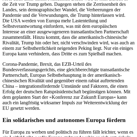
die Zeit vor Trump geben. Da­gegen stehen die Zerrissenheit des
Landes, sein demographischer Wandel, die Ver­heerungen der
Pandemie und die Verwundungen, die Trump hinterlassen wird.
Die USA werden von Europa mehr Lasten­teilung und
Selbstverantwortung einfordern, was mit dem europäischen
Interesse an einer ausgewogeneren transatlantischen
Partnerschaft
zusammenfällt. Hinzu kommt,
dass die amerikanisch-chinesische
Rivalität, Trump hin oder her, nicht verschwinden wird, was auch an
einem zur Selbstherrlichkeit neigenden Peking liegt. Nur ein einiges
Europa kann verhindern, dass Dritte es zum Spielball machen.
Corona-Pandemie, Brexit, das EZB-Urteil des
Bundesverfassungsgerichts, eine gleich­berechtigte transatlantische
Partnerschaft, Europas Selbstbehauptung in der amerikanisch-
chinesischen Rivalität und gegenüber einem rabiat auftretenden
China – inte­grationsfördernde Umstände und Faktoren, die einen
Erfolg der deutschen Ratspräsidentschaft begünstigen können. Mit
dem geplanten Start der »Konferenz zur Zukunft Europas« kann
auch ein langfristig wirk­samer Impuls zur Weiterentwicklung der
EU gesetzt werden.
Ein solidarisches und autonomes Europa fördern
Für Europa zu werben und politisch zu führen fällt leichter, wenn es