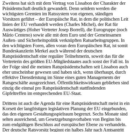
Zweitens hat sich mit dem Vertrag von Lissabon der Charakter der
Präsidentschaft deutlich gewandelt. Denn seitdem werden die
wichtigsten Gremien im Ratssystem von eigenen, ständigen
Vorsitzen geführt – der
Europäische Rat, in dem die politischen Leit­
linien der EU verhandelt werden (Charles Michel), der Rat für
Auswärtiges (Hoher Vertreter Josep Borrell), die Eurogruppe (noch
Mário Centeno) sowie alle mit dem Euro und der Gemeinsamen
Außen- und Sicherheitspolitik verknüpften Ratsarbeits­gruppen. In
den wichtigsten Foren, allen voran dem Europäischen Rat, ist somit
Bundeskanzlerin Merkel auch während der deutschen
Ratspräsidentschaft eine reguläre Teilnehmerin, soweit das für die
Vertreterin des größten EU-Mitgliedstaates auch sonst der Fall ist. In
der Folge sind die meisten Ratspräsidentschaften seit Lissabon auch
eher unscheinbar gewesen und haben sich, wenn überhaupt, durch
effektive
Dienstleis­tung im Sinne eines guten Manage
ments der
Ratsgeschäfte ausgezeichnet. Öffentlichkeitswirksam geblieben sind
einzig die ein­mal pro Ratspräsidentschaft stattfindenden
Gipfeltreffen im entsprechenden EU-Staat.
Drittens ist auch die Agenda für eine Ratspräsidentschaft meist in ein
Korsett der langfristigen legislativen Planung der EU eingebunden,
das den eigenen Gestaltungsspielraum begrenzt. Sechs Monate sind
sel­
ten ausreichend, um Gesetzgebungsvorhaben
von Beginn bis
zum endgültigen Beschluss auf europäischer Ebene zu verhandeln.
Der deutsche Ratsvorsitz beginnt ein halbes Jahr nach Amtsantritt