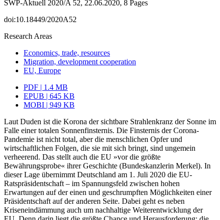
SWP-Aktuell 2020/A 52, 22.06.2020, 8 Pages
doi:10.18449/2020A52
Research Areas
Economics, trade, resources
Migration, development cooperation
EU, Europe
PDF | 1.4 MB
EPUB | 645 KB
MOBI | 949 KB
Laut Duden ist die Korona der sichtbare Strahlenkranz der Sonne im
Falle einer totalen Sonnenfinsternis. Die Finsternis der Corona-
Pandemie ist nicht total, aber die menschlichen Opfer und
wirtschaftlichen Folgen, die sie mit sich bringt, sind un­ge­mein
verheerend. Das stellt auch die EU »vor die größte
Bewährungsprobe« ihrer Geschichte (Bundeskanzlerin Merkel). In
dieser Lage übernimmt Deutschland am 1. Juli 2020 die EU-
Ratspräsidentschaft – im Spannungsfeld zwischen hohen
Erwartungen auf der einen und geschrumpften Möglichkeiten einer
Präsidentschaft auf der anderen Seite. Dabei geht es neben
Kriseneindämmung auch um nachhaltige Weiterentwicklung der
EU. Denn darin liegt die größte Chance und Herausforderung: die