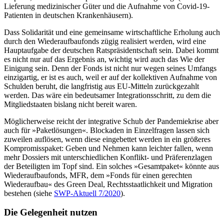
Lieferung medizinischer Güter und die Auf­nahme von Covid-19-
Patienten in deutschen Krankenhäusern).
Dass Solidarität und eine gemeinsame wirtschaftliche Erholung auch
durch den Wiederaufbaufonds zügig realisiert werden
, wird eine
Hauptaufgabe der deutschen
Ratspräsidentschaft sein. Dabei kommt
es nicht nur auf das Ergebnis an, wichtig wird auch das Wie der
Einigung sein. Denn der Fonds ist nicht nur wegen seines Umfangs
einzigartig, er ist es auch, weil er auf der kollektiven Aufnahme von
Schulden beruht, die langfristig aus EU-Mitteln zu­rückgezahlt
werden. Das wäre ein bedeutsamer Integrationsschritt, zu dem die
Mit­gliedstaaten bislang nicht bereit waren.
Möglicherweise reicht der integrative Schub der Pandemiekrise aber
auch für »Paket­lösungen«. Blockaden in Einzelfragen lassen sich
zuweilen auflösen, wenn diese ein­gebettet werden in ein größeres
Kom­promiss­paket: Geben und Nehmen kann leich­ter fallen, wenn
mehr Dossiers mit unter­schiedlichen Konflikt- und Präferenzlagen
der Beteiligten im Topf sind. Ein sol­ches »Gesamtpaket« könnte aus
Wiederaufbau­fonds, MFR, dem »Fonds für einen gerechten
Wiederaufbau« des Green Deal, Rechts­staatlichkeit und Migration
bestehen (siehe
SWP-Aktuell 7/2020
).
Die Gelegenheit nutzen