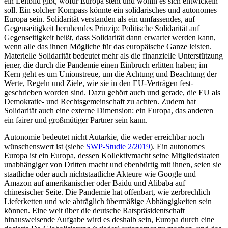
ein Leitbild gibt, wofür Europa steht und wohin es sich
entwickeln
soll. Ein solcher Kompass könnte
ein solidarisches und autonomes
Europa sein. Solidarität verstanden als ein umfas­sendes, auf
Gegenseitigkeit beruhendes Prinzip: Politische Solidarität auf
Gegen­seitigkeit heißt, dass Solidarität dann erwar­tet werden kann,
wenn alle das ihnen Mög­liche für das europäische Ganze leisten.
Materielle Solidarität bedeutet mehr als die finanzielle Unterstützung
jener, die durch
die Pandemie einen Einbruch erlitten haben;
im
Kern geht es um Unionstreue, um die Achtung und Beachtung der
Werte, Regeln und Ziele, wie sie in den EU-Verträgen fest­
geschrieben worden sind. Dazu gehört auch und gerade, die EU als
Demokratie- und Rechtsgemeinschaft zu achten. Zudem hat
Solidarität auch eine externe Dimension: ein Europa, das anderen
ein fairer und großmütiger Partner sein kann.
Autonomie bedeutet nicht Autarkie, die weder erreichbar noch
wünschenswert ist (siehe
SWP-Studie 2/2019
). Ein autonomes
Europa ist ein Europa, dessen Kollektivmacht seine Mitgliedstaaten
unabhängiger von Dritten macht und ebenbürtig mit ihnen, seien sie
staatliche oder auch nicht­staat­liche Akteure wie Google und
Amazon auf amerikanischer oder Baidu und Alibaba auf
chinesischer Seite. Die Pandemie hat offenbart, wie zerbrechlich
Lieferketten und wie abträglich übermäßige Abhängigkeiten sein
können. Eine weit über die
deutsche Ratspräsidentschaft
hinausweisende
Aufgabe wird es deshalb sein, Europa durch eine