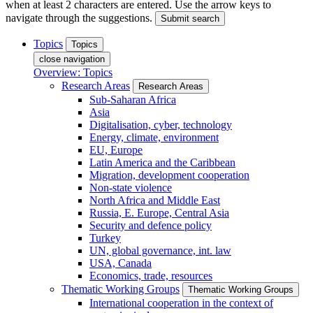
when at least 2 characters are entered. Use the arrow keys to
navigate through the suggestions.
Submit search
Topics
Topics
close navigation
Overview: Topics
Research Areas
Research Areas
Sub-Saharan Africa
Asia
Digitalisation, cyber, technology
Energy, climate, environment
EU, Europe
Latin America and the Caribbean
Migration, development cooperation
Non-state violence
North Africa and Middle East
Russia, E. Europe, Central Asia
Security and defence policy
Turkey
UN, global governance, int. law
USA, Canada
Economics, trade, resources
Thematic Working Groups
Thematic Working Groups
International cooperation in the context of