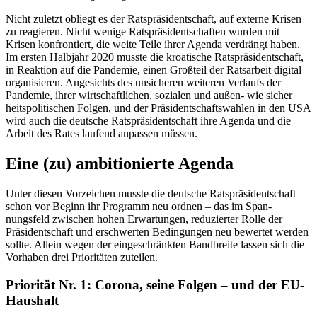
Nicht zuletzt obliegt es der Ratspräsi­dentschaft, auf externe Krisen
zu reagieren. Nicht wenige Ratspräsidentschaften wurden mit
Krisen konfrontiert, die weite Teile ihrer Agenda verdrängt haben.
Im ersten Halbjahr 2020 musste die kroatische Rats­präsidentschaft,
in Reaktion auf die Pan­demie, einen Großteil der Ratsarbeit digital
organisieren. Angesichts des unsicheren weiteren Verlaufs der
Pandemie, ihrer wirt­
schaftlichen, sozialen und außen- wie sicher­
heitspolitischen Folgen, und der Präsident­schaftswahlen in den USA
wird auch
die deutsche Ratspräsidentschaft ihre Agenda
und die
Arbeit des Rates laufend anpassen müssen.
Eine (zu) ambitionierte Agenda
Unter diesen Vorzeichen musste die deut­sche Ratspräsidentschaft
schon vor Beginn ihr Programm neu ordnen – das im Span­
nungsfeld zwischen hohen Erwartungen, reduzierter Rolle der
Präsidentschaft und erschwerten Bedingungen neu bewertet werden
sollte. Allein wegen der eingeschränkten Bandbreite lassen sich die
Vor­haben drei Prioritäten zuteilen.
Priorität Nr. 1: Corona, seine Folgen – und der EU-
Haushalt