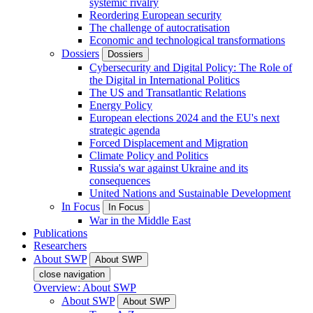
systemic rivalry
Reordering European security
The challenge of autocratisation
Economic and technological transformations
Dossiers
Dossiers
Cybersecurity and Digital Policy: The Role of
the Digital in International Politics
The US and Transatlantic Relations
Energy Policy
European elections 2024 and the EU's next
strategic agenda
Forced Displacement and Migration
Climate Policy and Politics
Russia's war against Ukraine and its
consequences
United Nations and Sustainable Development
In Focus
In Focus
War in the Middle East
Publications
Researchers
About SWP
About SWP
close navigation
Overview: About SWP
About SWP
About SWP