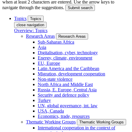
when at least 2 characters are entered. Use the arrow keys to
navigate through the suggestions.
Submit search
Topics
Topics
close navigation
Overview: Topics
Research Areas
Research Areas
Sub-Saharan Africa
Asia
Digitalisation, cyber, technology
Energy, climate, environment
EU, Europe
Latin America and the Caribbean
Migration, development cooperation
Non-state violence
North Africa and Middle East
Russia, E. Europe, Central Asia
Security and defence policy
Turkey
UN, global governance, int. law
USA, Canada
Economics, trade, resources
Thematic Working Groups
Thematic Working Groups
International cooperation in the context of