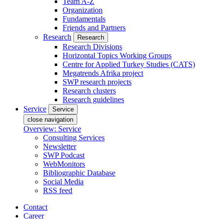
Team A-Z
Organization
Fundamentals
Friends and Partners
Research
Research
Research Divisions
Horizontal Topics Working Groups
Centre for Applied Turkey Studies (CATS)
Megatrends Afrika project
SWP research projects
Research clusters
Research guidelines
Service
Service
close navigation
Overview: Service
Consulting Services
Newsletter
SWP Podcast
WebMonitors
Bibliographic Database
Social Media
RSS feed
Contact
Career