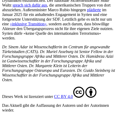
Dynamiken einzumischen. Der nationale Sicherheitsberater Mike
Waltz
sprach sich dafür aus
, die ame­rika­nischen Truppen von dort
abzuziehen. Außenmi­nister Marco Rubio hingegen
plä­dierte
im
Januar 2025 für ein anhaltendes Engagement in Syrien und eine
fortgesetzte Unter­stützung der SDF. Letztlich gehe es nicht nur um
eine
»inklusive Transition«
, son­dern auch da­rum, dass böswillige
Akteure den Übergangsprozess nicht für ihre eige­nen Ziele nutzten.
Syrien dürfe »keine Quelle des internationalen Terrorismus«
werden.
Dr. Sinem Adar ist Wissenschaftlerin im Centrum für angewandte
Türkeistudien (CATS). Dr. Muriel Asseburg ist Senior Fellow in der
Forschungsgruppe Afrika und Mittlerer Osten. Dr. Hamidreza Azizi
ist Gastwissenschaftler in der Forschungsgruppe Afrika und
Mittlerer Osten. Dr. Margarete Klein ist Leiterin der
Forschungsgruppe Osteuropa und Eurasien. Dr. Guido Steinberg ist
Wissen­schaftler in der Forschungsgruppe Afrika und Mittlerer
Osten.
Dieses Werk ist lizenziert unter
CC BY 4.0
Das Aktuell gibt die Auf­fassung der Autoren und der Autorinnen
wieder.