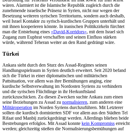
wären. Alarmiert ist die Islamische Republik zugleich durch die
zunehmende israelische Präsenz in Syrien, nicht nur wegen der
Besetzung weiteren syrischen Territoriums, sondern auch deshalb,
weil Israel Kontakte zu syrisch-kurdischen Grup­pen unterhält und
mit ihnen kooperieren könnte. In iranischen Politikzirkeln fürch­tet
man die Entstehung eines
»David-Korri­dors«
, mit dem Israel sich
Zugang zum Euphrat verschaffen und seinen Einfluss stärken
würde, während Teheran weiter an den Rand gedrängt wäre.
Türkei
Ankara sieht durch den Sturz des Assad-Regimes seinen
Handlungsspielraum in Syrien deutlich erweitert. Seit 2020 befand
sich die Türkei in einer diplomatischen und militärischen
Pattsituation, vor allem was ihre Bemühungen anging, eine
kurdische Selbstverwaltung im Nordosten Syriens zu verhindern
und die syrischen Flüchtlinge in ihr Herkunftsland
zurückzuschicken. Zu diesen Zwecken suchte Ankara zum einen
seine Beziehungen zu Assad zu
normalisieren
, zum anderen eine
Militäroperation
im Norden Syriens durchzuführen. Mit Letzte­rer
sollten die kurdisch dominierten SDF vor allem aus den Städten Tel
Rifaat und Manbij zurückgedrängt werden. Allerdings blieben beide
Bestrebungen erfolglos. Mit Assad konnte
kein Kompromiss
erreicht
werden; gleichzeitig stießen die Normalisierungsbemühungen auf