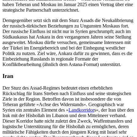
haben Teheran und Moskau im Januar 2025 einen Vertrag über eine
strate­gische Partnerschaft unterzeichnet.
Demgegenüber setzt sich mit dem Sturz Assads die Neukalibrierung
der russisch-türkischen Beziehungen zu Ungunsten Moskaus fort.
Der russische Einfluss ist nicht nur in Syrien geschrumpft; auch im
Südkaukasus hat Ankara in den vergangenen Jahren seine Stellung
ausgeweitet. Mos­kau dürfte ver­suchen, gemeinsame Inter­essen mit
der Türkei im Energiebereich und bei der Ein­hegung westlicher
Politik zu nutzen. Ziel wäre, Ankara dafür zu gewin­nen, dass es die
Einbeziehung Russlands in regionale Formate der
Konfliktbearbeitung (ähnlich dem Astana-Format) unterstützt.
Iran
Der Sturz des Assad-Regimes bedeutet einen erheblichen
Rückschlag für Irans Streben nach Einfluss und seine strategischen
Ziele in der Region. Betroffen davon ist insbesondere die von
Teheran geführte »Achse des Widerstands«. Geographisch war
Syrien ein zentrales Element des »
Landkorridor
s
«, der Iran über den
Irak mit der Hisbollah im Libanon und dem Mittelmeer verband.
Die­ser Korridor hatte nicht zuletzt den Zweck, Waffentransfers und
logistische Unterstützung für die Hisbollah zu ermöglichen, deren
militärische Fähigkeiten durch den jüngsten Krieg mit Israel sehr