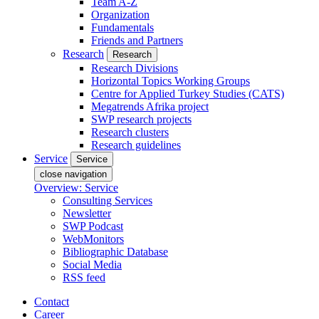
Team A-Z
Organization
Fundamentals
Friends and Partners
Research
Research
Research Divisions
Horizontal Topics Working Groups
Centre for Applied Turkey Studies (CATS)
Megatrends Afrika project
SWP research projects
Research clusters
Research guidelines
Service
Service
close navigation
Overview: Service
Consulting Services
Newsletter
SWP Podcast
WebMonitors
Bibliographic Database
Social Media
RSS feed
Contact
Career