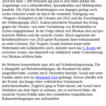
2024 bei rund 7.500 Personen lag und es sich dabei primär um
Angehörige von Luftstreitkräften, Spezialkräften und Mili­tär­polizei
handelte. Die Zahl der Boden­trup­pen war dagegen gering; noch
weiter redu­ziert wurde sie durch die vermehrte Verle­gung von
»Wagner«-Kämpfern in die Ukrai­ne seit 2022 und die Zerschlagung
der Söld­nergruppe 2023. Zu­dem priorisierte Russ­land den Krieg
gegen die Ukraine, was einer Verstärkung von Bodenkräften in
Syrien entgegenstand. In der Folge stützte sich Moskau dort auf pro-
iranische Milizen und die syrische Armee. Doch angesichts der
Rebellenoffensive von 2024 geriet Russlands Interventionsmodell
an seine Gren­zen. Die Truppen Assads leisteten kaum mehr
Widerstand oder kollabierten rasch, darunter auch das
5. Korps
der
syrischen Armee, das finanziell wie militärisch starke Unterstützung
von Moskau erfahren hatte.
Im Weiteren konzentrierte man sich auf Schadensbegrenzung. Die
Luftangriffe auf Rebellenstellungen, die Russland bis dahin
ausgeführt hatte, wurden am 8. Dezember beendet. Assad und seine
Familie sahen sich ins
Moskauer Exil
gedrängt. Davon er­hoffte sich
der Kreml, das Image einer ver­lässlichen Schutzmacht
aufrechtzuerhalten. Zugleich ging es Putin darum, mit Assad einen
Störfaktor aus dem Spiel zu nehmen, der es erschwert hätte, die
russische Syrien-Politik unter den veränderten realpolitischen
Rahmenbedingungen neu aufzustellen.