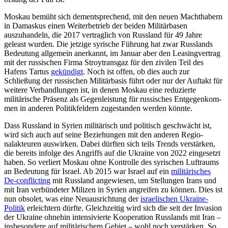
Moskau bemüht sich dementsprechend, mit den neuen Machthabern
in Damaskus einen Weiterbetrieb der beiden Militär­basen
auszuhandeln, die 2017 vertraglich von Russland für 49 Jahre
geleast wurden. Die jetzige syrische Führung hat zwar Russ­lands
Bedeutung allgemein anerkannt, im Januar aber den Leasingvertrag
mit der russischen Firma Stroytransgaz für den zivi­len Teil des
Hafens Tartus
gekündigt
. Noch ist offen, ob dies auch zur
Schließung der russischen Militärbasis führt oder nur der Auftakt für
weitere Verhandlungen ist, in denen Mos­kau eine reduzierte
militärische Präsenz als Gegenleistung für russisches Entgegenkom­
men in anderen Politikfeldern zugestanden werden könnte.
Dass Russland in Syrien militärisch und politisch geschwächt ist,
wird sich auch auf seine Beziehungen mit den anderen Regio­
nalakteuren auswirken. Dabei dürften sich teils Trends verstärken,
die bereits infolge des Angriffs auf die Ukraine von 2022 ein­gesetzt
haben. So verliert Moskau ohne Kontrolle des syrischen Luftraums
an Be­deutung für Israel. Ab 2015 war Israel auf ein
militärisches
De-conflicting
mit Russ­land angewiesen, um Stellungen Irans und
mit Iran verbündeter Milizen in Syrien an­greifen zu können. Dies ist
nun obsolet, was eine Neuausrichtung der
israelischen Ukraine-
Politik
erleichtern dürfte. Gleichzeitig wird sich die seit der Invasion
der Ukraine ohnehin intensivierte Kooperation Russlands mit Iran –
insbesondere auf militärischem Gebiet – wohl noch verstär­ken. So