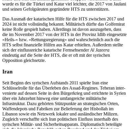
wur­de es für die Türkei und Katar viel leichter, die 2017 von Jaulani
und sei­nen Gefolgsleuten gegründete HTS zu unterstützen.
Das Ausmaß der katarischen Hilfe für die HTS zwischen 2017 und
2024 ist nicht voll­ständig bekannt. Militärisch dürfte das Golf­emirat
keine Rolle gespielt haben. Allerdings ist davon auszugehen, dass
die im November 2017 von der HTS in der Provinz Idlib eingesetzte
»Heils-« bzw. »Rettungs­regierung«
und wahrscheinlich auch die
HTS selbst finanzielle Hilfen aus Katar er­hielten. Außerdem stellte
sich
der einflussreiche katarische Fernsehsender
Al Jazeera
eindeutig auf die Seite der HTS, die er oft mit der syrischen
Opposition gleichsetzte.
Iran
Seit Beginn des syrischen Aufstands 2011 spielte Iran eine
Schlüsselrolle für das Über­leben des Assad-Regimes. Teheran inter­
venierte auf dessen Seite in den Bürgerkrieg und errichtete in Syrien
über ein Jahrzehnt hinweg eine umfangreiche militärische
Infrastruktur. Dazu gehörten Stützpunkte an strategischen Orten,
Waffendepots und Fabriken zur Belieferung der Hisbollah im
Libanon sowie ein Netzwerk lokaler und ausländischer Milizen.
Zugleich verschaffte sich Iran politischen Einfluss innerhalb des
syrischen Militär- und Sicherheitsapparats. Diplomatisch beteiligte