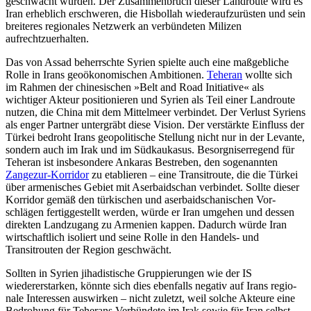
geschwächt wurden. Der Zusammenbruch dieser Land­route wird es
Iran erheblich erschweren, die Hisbollah wiederaufzurüsten und sein
breiteres regionales Netzwerk an verbündeten Milizen
aufrechtzuerhalten.
Das von Assad beherrschte Syrien spielte auch eine maßgebliche
Rolle in Irans geo­ökonomischen Ambitionen.
Teheran
wollte sich
im Rahmen der chinesischen »Belt and Road Initiative« als
wichtiger Akteur posi­tionieren und Syrien als Teil einer Landroute
nutzen, die China mit dem Mittelmeer verbindet. Der Verlust Syriens
als enger Partner untergräbt diese Vision. Der ver­stärkte Einfluss der
Türkei bedroht Irans geopolitische Stellung nicht nur in der Levante,
sondern auch im Irak und im Süd­kaukasus. Besorgniserregend für
Teheran ist insbesondere Ankaras Bestreben, den so­genannten
Zangezur-Korridor
zu etablie­ren – eine Transitroute, die die Türkei
über armenisches Gebiet mit Aserbaidschan ver­bindet. Sollte dieser
Korridor gemäß den türkischen und aserbaidschanischen Vor­
schlägen fertiggestellt werden, würde er Iran umgehen und dessen
direkten Land­zugang zu Armenien kappen. Dadurch würde Iran
wirtschaftlich isoliert und seine Rolle in den Handels- und
Transitrouten der Region geschwächt.
Sollten in Syrien jihadistische Gruppierungen wie der IS
wiedererstarken, könnte sich dies ebenfalls negativ auf Irans regio­
nale Interessen auswirken – nicht zuletzt, weil solche Akteure eine
Bedrohung für Teherans Verbündete im Irak sowie für Iran selbst