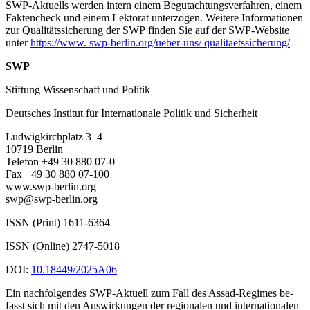
SWP-Aktuells werden intern einem Begutachtungsverfah­ren, einem
Faktencheck und einem Lektorat unterzogen. Weitere Informationen
zur Qualitätssicherung der SWP finden Sie auf der SWP-Website
unter
https://www. swp-berlin.org/ueber-uns/ qualitaetssicherung/
SWP
Stiftung Wissenschaft und Politik
Deutsches Institut für Internationale Politik und Sicherheit
Ludwigkirchplatz 3–4
10719 Berlin
Telefon +49 30 880 07-0
Fax +49 30 880 07-100
www.swp-berlin.org
swp@swp-berlin.org
ISSN (Print) 1611
-
6364
ISSN (Online) 2747-5018
DOI:
10.18449/2025A06
Ein nachfolgendes SWP-Aktuell zum Fall des Assad-Regimes be­
fasst sich mit den Aus­wirkungen der regiona­len und inter­nationalen