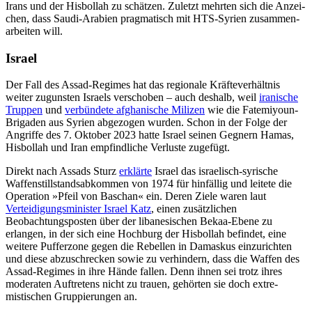
Irans und der Hisbol­lah zu schätzen. Zuletzt mehrten sich die Anzei­
chen, dass Saudi-Arabien pragma­tisch mit HTS-Syrien zusammen­
arbeiten will.
Israel
Der Fall des Assad-Regimes hat das regiona­le Kräfteverhältnis
weiter zugunsten Israels verschoben – auch deshalb, weil
iranische
Truppen
und
verbündete afghanische Milizen
wie die Fatemiyoun-
Brigaden aus Syrien abgezogen wurden. Schon in der Folge der
Angriffe des 7. Oktober 2023 hatte Israel seinen Gegnern Hamas,
Hisbollah und Iran empfindliche Verluste zugefügt.
Direkt nach Assads Sturz
er­klärte
Israel das israelisch-syrische
Waffen­stillstands­abkommen von 1974 für hinfällig und leite­te die
Operation »Pfeil von Baschan« ein. Deren Ziele waren laut
Verteidigungsminister Israel Katz
, einen zusätzlichen
Beobachtungsposten über der libanesischen Bekaa-Ebene zu
erlangen, in der sich eine Hoch­burg der Hisbollah befindet, eine
weitere Pufferzone gegen die Rebellen in Damaskus einzurichten
und diese abzuschrecken so­wie zu verhindern, dass die Waffen des
Assad-Regimes in ihre Hände fallen. Denn ihnen sei trotz ihres
moderaten Auftretens nicht zu trauen, gehörten sie doch extre­
mistischen Gruppierungen an.