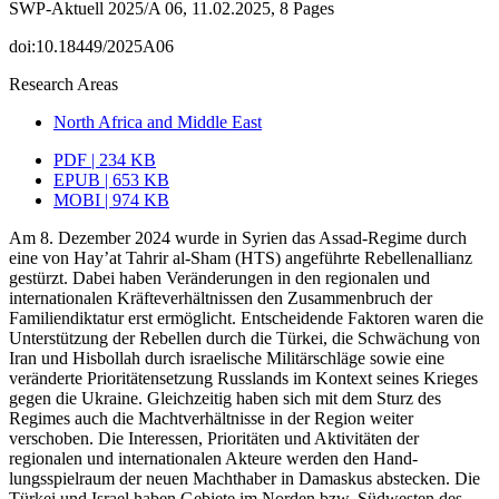
SWP-Aktuell 2025/A 06, 11.02.2025, 8 Pages
doi:10.18449/2025A06
Research Areas
North Africa and Middle East
PDF | 234 KB
EPUB | 653 KB
MOBI | 974 KB
Am 8. Dezember 2024 wurde in Syrien das Assad-Regime durch
eine von Hay’at Tahrir al-Sham (HTS) angeführte Rebellenallianz
gestürzt. Dabei haben Veränderungen in den regionalen und
internationalen Kräfteverhältnissen den Zusammenbruch der
Familiendiktatur erst ermöglicht. Entscheidende Faktoren waren die
Unterstützung der Rebellen durch die Türkei, die Schwächung von
Iran und Hisbollah durch israe­lische Militärschläge sowie eine
veränderte Prioritätensetzung Russlands im Kontext seines Krieges
gegen die Ukraine. Gleichzeitig haben sich mit dem Sturz des
Regimes auch die Machtverhältnisse in der Region weiter
verschoben. Die Interessen, Prioritäten und Aktivitäten der
regionalen und internationalen Akteure werden den Hand­
lungsspielraum der neuen Machthaber in Damaskus abstecken. Die
Türkei und Israel haben Gebiete im Norden bzw. Südwesten des