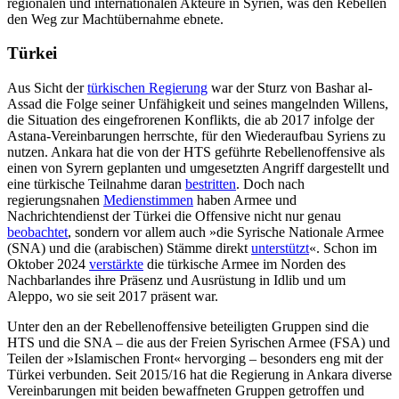
regionalen und internationalen Akteure in Syrien, was den Rebel­len
den Weg zur Machtübernahme ebnete.
Türkei
Aus Sicht der
türkischen Regierung
war der Sturz von Bashar al-
Assad die Folge seiner Unfähigkeit und seines mangelnden Wil­lens,
die Situation des eingefrorenen Kon­flikts, die ab 2017 infolge der
Astana-Ver­einbarungen herrschte, für den Wiederaufbau Syriens zu
nutzen. Ankara hat die von der HTS geführte Rebellenoffensive als
einen von Syrern geplanten und umgesetzten Angriff dargestellt und
eine türkische Teilnahme daran
bestritten
. Doch nach
regierungsnahen
Medienstimmen
haben Armee und
Nachrichtendienst der Türkei die Offensive nicht nur genau
beobachtet
, sondern vor allem auch »die Syrische Natio­nale Armee
(SNA) und die (arabischen) Stämme direkt
unterstützt
«. Schon im
Okto­ber 2024
verstärkte
die türkische Armee im Norden des
Nachbarlandes ihre Präsenz und Ausrüstung in Idlib und um
Aleppo, wo sie seit 2017 präsent war.
Unter den an der Rebellenoffensive be­teiligten Gruppen sind die
HTS und die SNA – die aus der Freien Syrischen Armee (FSA) und
Teilen der »Islamischen Front« hervor­ging – besonders eng mit der
Türkei ver­bunden. Seit 2015/16 hat die Regierung in Ankara diverse
Vereinbarungen mit beiden bewaffneten Gruppen getroffen und