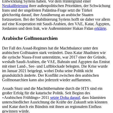
Entwicklung Syriens haben. Vor dem Hintergrund einer
Neukalibrierung
ihrer außenpolitischen Prioritäten, der Schwächung
Irans und der ungelösten Palästina-Frage setzt die Türkei
gleichzeitig darauf, ihre Annäherung an arabische Staa­ten
fortzusetzen. Bei der Stabilisierung Syriens hofft sie daher vor allem
auf eine Kooperation mit Saudi-Arabien, den VAE, Katar, Ägypten,
Jordanien und dem Irak, wie Außenminister Hakan Fidan
er­klärte
.
Arabische Golfmonarchien
Der Fall des Assad-Regimes hat die Macht­balance unter den
arabischen Golfstaaten stark verändert. Dass Katar Jihadisten wie
die syrische Nusra-Front unterstützte, war 2017 einer der Gründe,
weshalb Saudi-Arabien, die VAE, Bahrain und Ägypten das Emirat
mit einer Land-, See- und Luftblockade belegten. Die Krise wurde
im Januar 2021 beigelegt, wobei Doha seine Politik nicht
grundsätzlich änderte. Der Konflikt zwischen den arabischen
Golfmonarchien kann also jederzeit wieder aufflammen.
Assads Sturz und die Machtübernahme durch die HTS sind ein
großer Erfolg für die katarische Politik. Seit Beginn des
»Arabischen Frühlings« 2011
setzte Doha darauf
, dass Islamisten
unterschiedlicher Ausrichtung die Kräfte der Zukunft sein könnten
und Katar durch ein Bündnis mit ihnen an regionalem Einfluss
gewinnen würde.