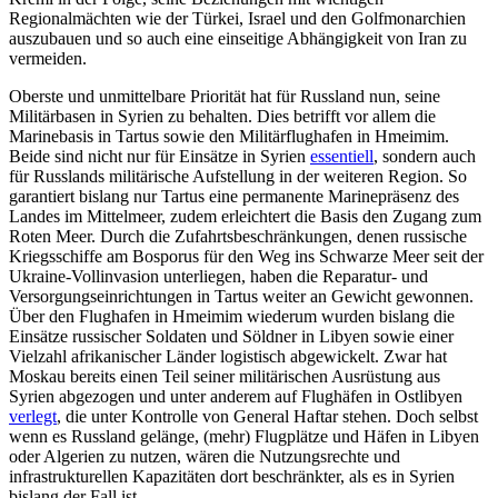
Regionalmächten wie der Türkei, Israel und den Golfmonarchien
auszubauen und so auch eine einsei­tige Abhängigkeit von Iran zu
vermeiden.
Oberste und unmittelbare Priorität hat für Russland nun, seine
Militärbasen in Syrien zu behalten. Dies betrifft vor allem die
Marinebasis in Tartus sowie den Militär­flughafen in Hmeimim.
Beide sind nicht nur für Einsätze in Syrien
essentiell
, son­dern auch
für Russlands militärische Auf­stellung in der weiteren Region. So
garan­tiert bislang nur Tartus eine permanente Marinepräsenz des
Landes im Mittelmeer, zudem erleichtert die Basis den Zugang zum
Roten Meer. Durch die Zufahrtsbeschränkungen, denen russische
Kriegsschiffe am Bosporus für den Weg ins Schwarze Meer seit der
Ukraine-Vollinvasion unter­liegen, haben die Reparatur- und
Versorgungseinrichtungen in Tartus weiter an Gewicht gewonnen.
Über den Flughafen in Hmeimim wiederum wurden bislang die
Einsätze russischer Soldaten und Söldner in Libyen sowie einer
Vielzahl afrikanischer Länder logistisch abgewickelt. Zwar hat
Moskau bereits einen Teil seiner militärischen Ausrüstung aus
Syrien abgezogen und unter anderem auf Flughäfen in Ost­libyen
verlegt
, die unter Kontrolle von General Haftar stehen. Doch selbst
wenn es Russland gelänge, (mehr) Flugplätze und Häfen in Libyen
oder Algerien zu nutzen, wären die Nutzungsrechte und
infrastrukturellen Kapazitäten dort beschränkter, als es in Syrien
bislang der Fall ist.