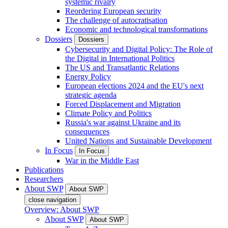
systemic rivalry
Reordering European security
The challenge of autocratisation
Economic and technological transformations
Dossiers
Dossiers
Cybersecurity and Digital Policy: The Role of
the Digital in International Politics
The US and Transatlantic Relations
Energy Policy
European elections 2024 and the EU's next
strategic agenda
Forced Displacement and Migration
Climate Policy and Politics
Russia's war against Ukraine and its
consequences
United Nations and Sustainable Development
In Focus
In Focus
War in the Middle East
Publications
Researchers
About SWP
About SWP
close navigation
Overview: About SWP
About SWP
About SWP