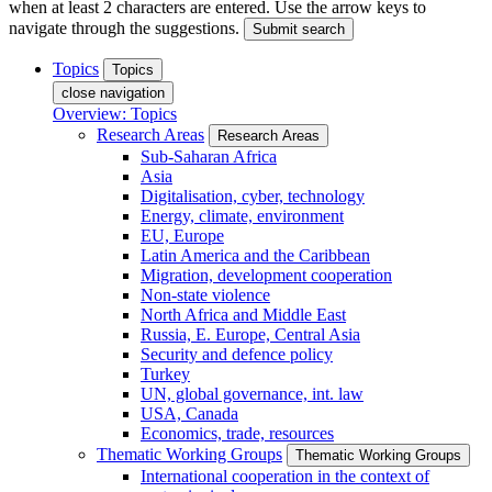
when at least 2 characters are entered. Use the arrow keys to
navigate through the suggestions.
Submit search
Topics
Topics
close navigation
Overview: Topics
Research Areas
Research Areas
Sub-Saharan Africa
Asia
Digitalisation, cyber, technology
Energy, climate, environment
EU, Europe
Latin America and the Caribbean
Migration, development cooperation
Non-state violence
North Africa and Middle East
Russia, E. Europe, Central Asia
Security and defence policy
Turkey
UN, global governance, int. law
USA, Canada
Economics, trade, resources
Thematic Working Groups
Thematic Working Groups
International cooperation in the context of