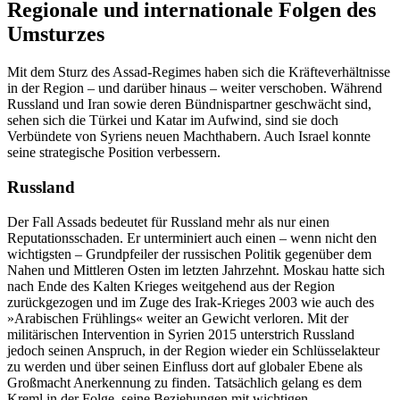
Regionale und internationale Folgen des
Umsturzes
Mit dem Sturz des Assad-Regimes haben sich die Kräfteverhältnisse
in der Region – und darüber hinaus – weiter verschoben. Während
Russland und Iran sowie deren Bündnispartner geschwächt sind,
sehen sich die Türkei und Katar im Aufwind, sind sie doch
Verbündete von Syriens neuen Machthabern. Auch Israel konnte
seine strategische Position verbessern.
Russland
Der Fall Assads bedeutet für Russland mehr als nur einen
Reputationsschaden. Er unter­miniert auch einen – wenn nicht den
wichtigsten – Grundpfeiler der russischen Politik gegenüber dem
Nahen und Mittleren Osten im letzten Jahrzehnt. Moskau hatte sich
nach Ende des Kalten Krieges weitgehend aus der Region
zurückgezogen und im Zuge des Irak-Krieges 2003 wie auch des
»Arabischen Frühlings« weiter an Gewicht verloren. Mit der
militärischen Intervention in Syrien 2015 unterstrich Russland
jedoch seinen Anspruch, in der Region wieder ein Schlüsselakteur
zu werden und über seinen Einfluss dort auf globaler Ebene als
Groß­macht Anerkennung zu finden. Tatsächlich gelang es dem
Kreml in der Folge, seine Be­ziehungen mit wichtigen