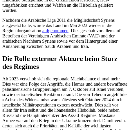
tungsfabriken errichtet und Waffen an die Hisbollah geliefert
würden.
Nachdem die Arabische Liga 2011 die Mitgliedschaft Syriens
ausgesetzt hatte, wurde das Land im Mai 2023 wieder in die
Regionalorganisation
aufgenommen
. Dies geschah vor allem auf
Betreiben der Ver­einigten Arabischen Emirate (VAE) und der
arabischen Nachbarn Syriens sowie vor dem Hintergrund einer
Annäherung zwischen Saudi-Arabien und Iran.
Die Rolle externer Akteure beim Sturz
des Regimes
Ab 2023 verschob sich die regionale Macht­balance einmal mehr.
Dies war eine Folge der Angriffe, die Hamas und andere bewaff­nete
palästinensische Gruppierungen am 7. Oktober auf Israel verübten,
sowie der israelischen Reaktion darauf. Die von Tehe­ran angeführte
»Achse des Widerstands« war spätestens seit Oktober 2024 durch
israelische Militäroperationen extrem ge­schwächt. Dies galt vor
allem für Iran selbst und die libanesische Hisbollah, beide neben
Russland die Hauptunterstützer des Assad-Regimes. Moskaus
Armee war auf den Krieg in der Ukraine konzentriert. Da­mit verän­
derten sich auch die Prioritäten und Kal­kü­le der wichtigsten