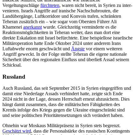
Vergeltungsschläge
fürchte­ten
, waren nicht bereit, in Syrien zu inter­
venieren. Israels Angriffe auf iranische Nachschubrouten, die
Landübergänge, Luft­korridore und Konvois trafen, schränkten
Teheran zusätzlich ein – wie sogar vom Obersten Führer Ali
Khamenei
anerkannt
wurde. Gleichzeitig verminderte es die
Reaktionsmöglichkeiten in Teheran weiter, dass man dort eine
direkte Eskalation mit Israel befürchtete. Eine beispiellose israeli­sche
Militäroperation hatte Ende Oktober 2024 unter anderem Irans
Luftabwehr enorm geschwächt und
Ängste
vor einem weiteren
Angriff geweckt. In der Folge stell­te Teheran die eigene nationale
Sicherheit über den regionalen Einfluss und überließ Assad seinem
Schicksal.
Russland
Auch Russland, das seit September 2015 in Syrien eingegriffen und
damit eine Nieder­lage Assads verhindert hatte, zeigte sich Ende
2024 nicht in der Lage, dessen Herr­schaft erneut abzusichern. Dies
hängt da­mit zusammen, dass die militärischen Fähigkeiten des
Kremls infolge des Kriegs gegen die Ukraine eingeschränkt sind
und seine politischen Prioritätensetzungen sich verändert haben.
Ohnehin war Moskaus Militärpräsenz in Syrien stets begrenzt.
Geschätzt wird
, dass die Personalstärke des russischen Kontingents