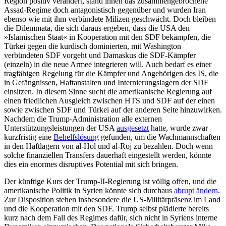
Region positiv ver­ändert, stand ihnen das zusammengebrochene
Assad-Regime doch antagonistisch gegenüber und wurden Iran
ebenso wie mit ihm verbündete Milizen geschwächt. Doch bleiben
die Dilemmata, die sich daraus er­geben, dass die USA den
»Islamischen Staat« in Kooperation mit den SDF bekämpfen, die
Türkei gegen die kurdisch dominierten, mit Washington
verbündeten SDF vorgeht und Damaskus die SDF-Kämpfer
(einzeln) in die neue Armee integrieren will. Auch bedarf es einer
tragfähigen Regelung für die Kämp­fer und Angehörigen des IS, die
in Gefängnissen, Haftanstalten und Internierungs­lagern der SDF
einsitzen. In diesem Sinne sucht die amerikanische Regierung auf
einen friedlichen Ausgleich zwischen HTS und SDF auf der einen
sowie zwischen SDF und Türkei auf der anderen Seite hinzuwir­ken.
Nachdem die Trump-Administration alle externen
Unterstützungsleistungen der USA
ausgesetzt
hatte, wurde zwar
kurzfristig eine
Behelfslösung
gefunden, um die Wachmannschaften
in den Haftlagern von al-Hol und al-Roj zu bezahlen. Doch wenn
solche finanziellen Transfers dauerhaft ein­gestellt werden, könnte
dies ein enormes disruptives Potential mit sich bringen.
Der künftige Kurs der Trump-II-Regie­rung ist völlig offen, und die
amerika­ni­sche Poli­tik in Syrien könnte sich durch­aus
abrupt ändern
.
Zur Disposition stehen ins­beson­dere die US-Militärpräsenz im Land
und die Kooperation mit den SDF. Trump selbst plädierte bereits
kurz nach dem Fall des Regimes dafür, sich nicht in Syriens interne