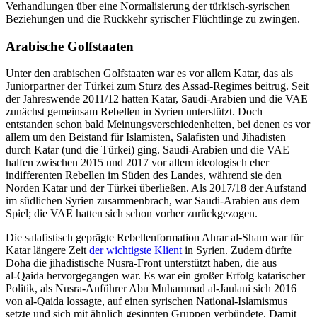
Verhandlungen über eine Normalisierung der türkisch-syrischen
Beziehungen und die Rückkehr syrischer Flüchtlinge zu zwingen.
Arabische Golfstaaten
Unter den arabischen Golfstaaten war es vor allem Katar, das als
Juniorpartner der Türkei zum Sturz des Assad-Regimes bei­trug. Seit
der Jahreswende 2011/12 hatten Katar, Saudi-Arabien und die VAE
zunächst gemeinsam Rebellen in Syrien unterstützt. Doch
entstanden schon bald Meinungsverschiedenheiten, bei denen es vor
allem um den Beistand für Islamisten, Salafisten und Jihadisten
durch Katar (und die Türkei) ging. Saudi-Arabien und die VAE
halfen zwi­schen 2015 und 2017 vor allem ideolo­gisch eher
indifferenten Rebellen im Süden des Lan­des, während sie den
Norden Katar und der Türkei überließen. Als 2017/18 der Auf­stand
im südlichen Syrien zusammenbrach, war Saudi-Arabien aus dem
Spiel; die VAE hatten sich schon vorher zurückgezogen.
Die salafistisch geprägte Rebellenformation Ahrar al-Sham war für
Katar län­gere Zeit
der wichtigste Klient
in Syrien. Zudem dürfte
Doha die jihadistische Nusra-Front unterstützt haben, die aus
al‑Qaida hervor­gegangen war. Es war ein großer Er­folg kata­rischer
Politik, als Nusra-Anführer Abu Muhammad al-Jaulani sich 2016
von al-Qaida lossagte, auf einen syri­schen Natio­nal-Islamismus
setzte und sich mit ähnlich gesinnten Gruppen ver­bündete. Da­mit