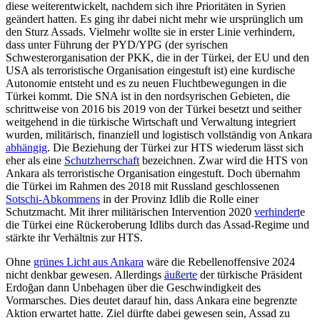
diese weiterentwickelt, nachdem sich ihre Priori­täten in Syrien
geändert hatten. Es ging ihr dabei nicht mehr wie ursprünglich um
den Sturz Assads. Vielmehr wollte sie in erster Linie verhindern,
dass unter Führung der PYD/YPG (der syrischen
Schwesterorganisation der PKK, die in der Türkei, der EU und den
USA als terroristische Organisation ein­gestuft ist) eine kurdische
Autonomie ent­steht und es zu neuen Fluchtbewegungen in die
Türkei kommt. Die SNA ist in den nordsyrischen Gebieten, die
schrittweise von 2016 bis 2019 von der Türkei besetzt und seither
weitgehend in die türkische Wirtschaft und Verwaltung integriert
wur­den, militärisch, finanziell und logistisch vollständig von Ankara
abhängig
. Die Bezie­hung der Türkei zur HTS wiederum lässt sich
eher als eine
Schutzherrschaft
bezeich­nen. Zwar wird die HTS von
Ankara als terroristische Organisation eingestuft. Doch übernahm
die Türkei im Rahmen des 2018 mit Russland geschlossenen
Sotschi-Abkom­mens
in der Provinz Idlib die Rolle einer
Schutzmacht. Mit ihrer militärischen Inter­vention 2020
verhindert
e
die Türkei eine Rückeroberung Idlibs durch das Assad-Regime und
stärkte ihr Verhältnis zur HTS.
Ohne
grünes Licht aus Ankara
wäre die Rebellenoffensive 2024
nicht denkbar ge­wesen. Allerdings
äußerte
der türkische Präsident
Erdoğan dann Un­behagen über die Geschwindigkeit des
Vormarsches. Dies deutet darauf hin, dass Ankara eine be­grenzte
Aktion erwartet hatte. Ziel dürfte dabei gewesen sein, Assad zu