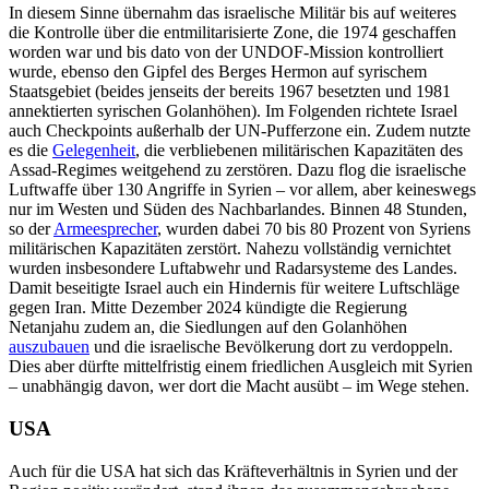
In diesem Sinne übernahm das israelische Militär bis auf weiteres
die Kontrolle über die entmilitarisierte Zone, die 1974 geschaffen
worden war und bis dato von der UNDOF-Mission kontrolliert
wurde, ebenso den Gipfel des Berges Hermon auf syrischem
Staatsgebiet (beides jenseits der bereits 1967 besetzten und 1981
annektierten syrischen Golanhöhen). Im Folgenden richtete Israel
auch Checkpoints außerhalb der UN-Pufferzone ein. Zudem nutzte
es die
Gelegenheit
, die verbliebenen militärischen Kapazitäten des
Assad-Regimes weitgehend zu zerstören. Dazu flog die israelische
Luft­waffe über 130 Angriffe in Syrien – vor allem, aber keineswegs
nur im Westen und Süden des Nachbarlandes. Binnen 48 Stun­den,
so der
Armeesprecher
, wurden dabei 70 bis 80 Prozent von Syriens
militärischen Kapazitäten zerstört. Nahezu vollständig vernichtet
wurden insbesondere Luftabwehr und Radarsysteme des Landes.
Damit beseitigte Israel auch ein Hindernis für wei­tere Luftschläge
gegen Iran. Mitte Dezember 2024 kündigte die Regierung
Netanjahu zu­dem an, die Siedlungen auf den Golan­höhen
auszubauen
und die israelische Be­völkerung dort zu verdoppeln.
Dies aber dürfte mittelfristig einem friedlichen Aus­gleich mit Syrien
– unabhängig davon, wer dort die Macht ausübt – im Wege stehen.
USA
Auch für die USA hat sich das Kräfteverhältnis in Syrien und der