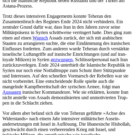
sich die Islamische Republik neben Russland und der Türkei am
Astana-Prozess.
Trotz dieses intensiven Engagements konnte Teheran den
Zusammenbruch des Regimes Ende 2024 nicht verhindern. Ein
zentraler Grund dafür war, dass Iran in den Jahren zuvor seine
Militärpräsenz in Syrien schrittweise verringert hatte. Dies ging zum
einen auf einen
Wunsch
Assads zurück, der sich mit arabischen
Staaten zu arrangieren suchte, die eine Eindämmung des iranischen
Einflusses forderten. Zum anderen wurde Teheran durch verstärkte
israelische Luft­angriffe auf iranische Einrichtungen (und auf iran-
loyale Milizen) in Syrien
ge­zwun­gen
, Schlüsselpersonal nach Iran
zurückzuverlegen. Ende 2024 unterhielt die Islami­sche Republik in
Syrien nur noch eine Not­falltruppe zum Schutz ihrer Stütz­punkte
und Interessen. Auf den schnellen Vor­marsch der Rebellen war sie
nicht vor­berei­tet. Eine entscheidende Rolle spielte auch die
mangelnde Kampfbereitschaft der syri­schen Armee, folgt man
Aussagen
irani­scher Kommandeure. Wie sie erklärten, konnte Iran
nicht anstelle von Assads demoralisierten und unmotivierten Trup­
pen in die Schlacht ziehen.
Vor allem aber befand sich die von Tehe­ran geführte »Achse des
Widerstands« nach einem Jahr intensiver militärischer Aus­ein­
andersetzungen mit Israel in Auflösung. Die libanesische Hisbollah,
geschwächt durch einen verheerenden Krieg mit Israel, und
irakische Milizen, die amerikanische wie israelische