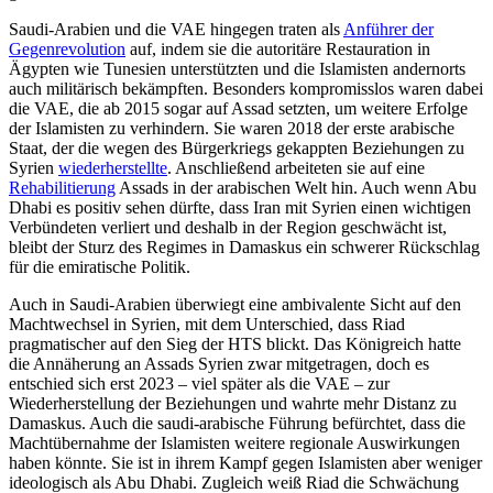
Saudi-Arabien und die VAE hingegen tra­ten als
Anführer der
Gegenrevolution
auf, indem sie die autoritäre Restauration in
Ägypten wie Tunesien unterstützten und die Islamisten andernorts
auch militärisch bekämpften. Besonders kompromisslos waren dabei
die VAE, die ab 2015 sogar auf Assad setzten, um weitere Erfolge
der Isla­misten zu verhindern. Sie waren 2018 der erste arabische
Staat, der die wegen des Bür­gerkriegs gekappten Beziehungen zu
Syrien
wiederherstellte
. Anschließend arbeiteten sie auf eine
Rehabilitierung
Assads in der arabischen Welt hin. Auch wenn Abu
Dhabi es positiv sehen dürfte, dass Iran mit Syrien einen wichtigen
Verbündeten ver­liert und deshalb in der Region geschwächt ist,
bleibt der Sturz des Regimes in Damas­kus ein schwerer Rückschlag
für die emira­tische Politik.
Auch in Saudi-Arabien überwiegt eine ambivalente Sicht auf den
Machtwechsel in Syrien, mit dem Unterschied, dass Riad
pragmatischer auf den Sieg der HTS blickt. Das Königreich hatte
die Annäherung an Assads Syrien zwar mitgetragen, doch es
entschied sich erst 2023 – viel später als die VAE – zur
Wiederherstellung der Be­ziehungen und wahrte mehr Distanz zu
Damaskus. Auch die saudi-arabische Füh­rung befürchtet, dass die
Machtübernahme der Islamisten weitere regionale Auswirkungen
haben könnte. Sie ist in ihrem Kampf gegen Islamisten aber weniger
ideo­logisch als Abu Dhabi. Zugleich weiß Riad die Schwächung