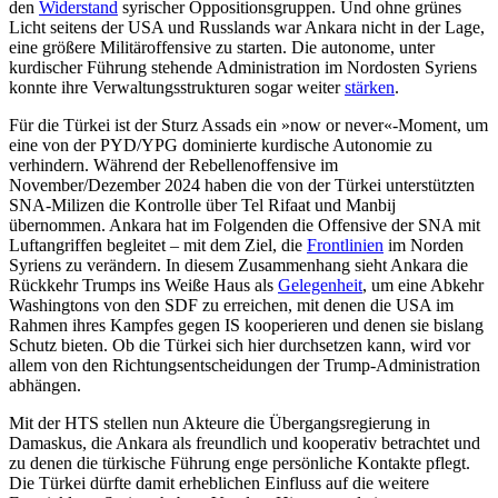
den
Widerstand
syrischer Oppositionsgruppen. Und ohne grünes
Licht seitens der USA und Russlands war Ankara nicht in der Lage,
eine größere Militäroffensive zu starten. Die autonome, unter
kurdischer Führung stehende Admi­nistration im Nordosten Syriens
konnte ihre Verwaltungsstrukturen sogar weiter
stärken
.
Für die Türkei ist der Sturz Assads ein »now or never«-Moment, um
eine von der PYD/YPG dominierte kurdische Autonomie zu
verhindern. Während der Rebellenoffensive im
November/Dezember 2024 haben die von der Türkei unterstützten
SNA-Mili­zen die Kontrolle über Tel Rifaat und Man­bij
übernommen. Ankara hat im Folgenden die Offensive der SNA mit
Luftangriffen be­gleitet – mit dem Ziel, die
Frontlinien
im Norden
Syriens zu verändern. In diesem Zusammenhang sieht Ankara die
Rückkehr Trumps ins Weiße Haus als
Gele­genheit
, um eine Abkehr
Washingtons von den SDF zu erreichen, mit denen die USA im
Rah­men ihres Kampfes gegen IS koope­rieren und denen sie bislang
Schutz bieten. Ob die Türkei sich hier durchsetzen kann, wird vor
allem von den Richtungsentscheidungen der Trump-Administration
abhängen.
Mit der HTS stellen nun Akteure die Über­gangsregierung in
Damaskus, die An­kara als freundlich und kooperativ be­trach­tet und
zu denen die türkische Führung enge persönliche Kontakte pflegt.
Die Tür­kei dürfte damit erheblichen Einfluss auf die weitere