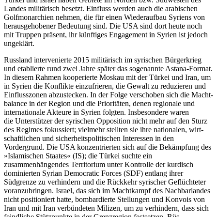
Landes militärisch besetzt. Einfluss werden auch die arabischen
Golfmonarchien nehmen, die für einen Wiederaufbau Syriens von
herausgehobener Bedeutung sind. Die USA sind dort heute noch
mit Truppen präsent, ihr künftiges Engagement in Syrien ist jedoch
ungeklärt.
Russland intervenierte 2015 militärisch im syrischen Bürgerkrieg
und etablierte rund zwei Jahre später das sogenannte Astana-Format.
In diesem Rahmen kooperierte Mos­kau mit der Türkei und Iran, um
in Syrien die Konflikte einzufrieren, die Ge­walt zu reduzieren und
Einflusszonen ab­zustecken. In der Folge verschoben sich die Macht­­
balance in der Region und die Priori­täten, denen regionale und
internationale Akteu­re in Syrien folgten. Insbesondere waren
die Unterstützer der syrischen Opposition nicht mehr auf den Sturz
des Regimes fokussiert; vielmehr stellten sie ihre natio­nalen, wirt­
schaftlichen und sicherheits­politischen Interessen in den
Vordergrund. Die USA konzentrierten sich auf die Be­kämpfung des
»Islamischen Staates« (IS); die Türkei suchte ein
zusammenhängendes Territo­rium unter Kontrolle der kurdisch
dominierten Syrian Democratic Forces (SDF) entlang ihrer
Südgrenze zu verhindern und die Rückkehr syrischer Geflüchteter
voran­zubringen. Israel, das sich im Macht­kampf des Nachbarlandes
nicht positioniert hatte, bombardierte Stellungen und Kon­vois von
Iran und mit Iran verbündeten Milizen, um zu verhindern, dass sich
feind­liche Stütz­punkte in der Grenzregion fest­setzen, Rüs­