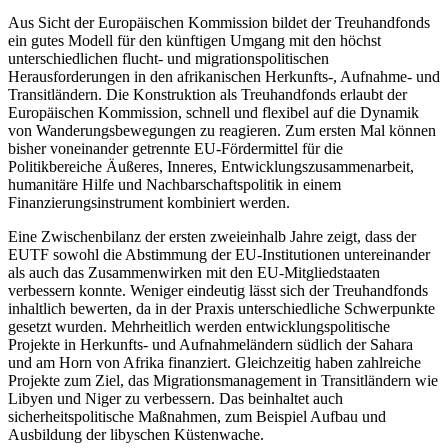
Aus Sicht der Europäischen Kommission bildet der Treuhandfonds
ein gutes Modell für den künftigen Umgang mit den höchst
unterschiedlichen flucht- und migrationspolitischen
Herausforderungen in den afrikanischen Herkunfts-, Aufnahme- und
Transit­ländern. Die Konstruktion als Treuhandfonds erlaubt der
Europäischen Kommission, schnell und flexibel auf die Dynamik
von Wanderungsbewegungen zu reagieren. Zum ersten Mal können
bisher voneinander getrennte EU-Fördermittel für die
Politikbereiche Äußeres, Inneres, Entwicklungszusammenarbeit,
humanitäre Hilfe und Nachbarschaftspolitik in einem
Finanzierungsinstrument kombiniert werden.
Eine Zwischenbilanz der ersten zweieinhalb Jahre zeigt, dass der
EUTF sowohl die Abstimmung der EU-Institutionen untereinander
als auch das Zusammen­wirken mit den EU-Mitgliedstaaten
verbessern konn­te. Weniger eindeutig lässt sich der Treuhandfonds
inhaltlich bewerten, da in der Praxis unterschiedliche Schwerpunkte
gesetzt wurden. Mehrheitlich werden entwicklungspolitische
Projekte in Herkunfts- und Aufnahmeländern südlich der Sahara
und am Horn von Afrika finanziert. Gleichzeitig haben zahlreiche
Projekte zum Ziel, das Migrationsmanagement in Transitländern wie
Libyen und Niger zu verbessern. Das beinhaltet auch
sicherheitspolitische Maßnahmen, zum Beispiel Aufbau und
Ausbildung der liby­schen Küstenwache.