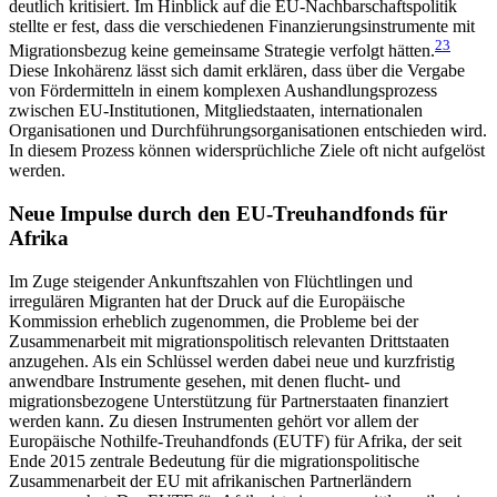
deutlich kritisiert. Im Hinblick auf die EU-Nachbarschaftspolitik
stellte er fest, dass die verschiedenen Finanzierungsinstrumente mit
23
Migrationsbezug keine gemeinsame Strategie verfolgt hätten.
Diese Inkohärenz lässt sich damit erklären, dass über die Vergabe
von Fördermitteln in einem komplexen Aushandlungsprozess
zwischen EU-Institutionen, Mitgliedstaaten, internationalen
Organisationen und Durchführungsorganisationen entschieden wird.
In diesem Prozess können wider­sprüchliche Ziele oft nicht aufgelöst
werden.
Neue Impulse durch den EU-Treuhandfonds für
Afrika
Im Zuge steigender Ankunftszahlen von Flüchtlingen und
irregulären Migranten hat der Druck auf die Europäische
Kommission erheblich zugenommen, die Probleme bei der
Zusammenarbeit mit migrations­politisch relevanten Drittstaaten
anzugehen. Als ein Schlüssel werden dabei neue und kurzfristig
anwend­bare Instrumente gesehen, mit denen flucht- und
migrationsbezogene Unterstützung für Partnerstaaten finanziert
werden kann. Zu diesen Instrumenten gehört vor allem der
Europäische Nothilfe-Treuhand­fonds (EUTF) für Afrika, der seit
Ende 2015 zentrale Bedeutung für die migrationspolitische
Zusammenarbeit der EU mit afrikanischen Partnerländern