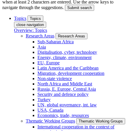
when at least 2 characters are entered. Use the arrow keys to
navigate through the suggestions.
Submit search
Topics
Topics
close navigation
Overview: Topics
Research Areas
Research Areas
Sub-Saharan Africa
Asia
Digitalisation, cyber, technology
Energy, climate, environment
EU, Europe
Latin America and the Caribbean
Migration, development cooperation
Non-state violence
North Africa and Middle East
Russia, E. Europe, Central Asia
Security and defence policy
Turkey
UN, global governance, int. law
USA, Canada
Economics, trade, resources
Thematic Working Groups
Thematic Working Groups
International cooperation in the context of