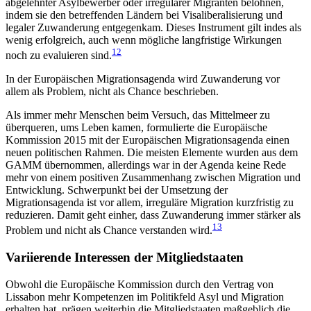
abgelehnter Asylbewerber oder irregulärer Migranten belohnen,
indem sie den betreffenden Ländern bei Visaliberalisierung und
legaler Zuwanderung ent­gegenkam. Dieses Instrument gilt indes als
wenig erfolgreich, auch wenn mögliche langfristige Wirkun­gen
12
noch zu evaluieren sind.
In der Europäischen Migrationsagenda wird Zuwanderung vor
allem als Problem, nicht als Chance beschrieben.
Als immer mehr Menschen beim Versuch, das Mittelmeer zu
überqueren, ums Leben kamen, formu­lierte die Europäische
Kommission 2015 mit der Euro­päischen Migrationsagenda einen
neuen politischen Rahmen. Die meisten Elemente wurden aus dem
GAMM übernommen, allerdings war in der Agenda keine Rede
mehr von einem positiven Zusammenhang zwischen Migration und
Entwicklung. Schwerpunkt bei der Umsetzung der
Migrationsagenda ist vor allem, irreguläre Migration kurzfristig zu
redu­zieren. Damit geht einher, dass Zuwanderung immer stärker als
13
Problem und nicht als Chance verstanden wird.
Variierende Interessen der Mitgliedstaaten
Obwohl die Europäische Kommission durch den Vertrag von
Lissabon mehr Kompetenzen im Politik­feld Asyl und Migration
erhalten hat, prägen weiter­hin die Mitgliedstaaten maßgeblich die