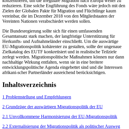
konzentrieren, um die irreguläre Migration nach Europa weiter zu
reduzieren. Eine solche Eng­führung des Fonds wäre jedoch mit den
Zielen der Globalen Pakte für Migration und Flüchtlinge kaum
vereinbar, die im Dezember 2018 von den Mitgliedstaaten der
Vereinten Nationen verabschiedet werden sollen.
Die Bundesregierung sollte sich für einen umfassenden
Gesamtansatz stark machen, der langfristige Unterstützung für
Herkunfts- und Aufnahme­länder einschließt. Um die auswärtige
EU-Migrationspolitik kohärenter zu gestalten, sollte der ungenaue
Zielkatalog des EUTF konkretisiert und in realistische Teilziele
zerlegt werden. Migrationspolitische Maßnahmen können nur dann
nachhaltige Wirkung entfalten, wenn sie in eine breitere
entwicklungs­politische Agenda eingebettet sind und die Interessen
afrikani-scher Partnerländer ausreichend berücksichtigen.
Inhaltsverzeichnis
1 Problemstellung und Empfehlungen
2 Grundzüge der auswärtigen Migrationspolitik der EU
2.1 Unvollkommene Harmonisierung der EU-Migrationspolitik
2.2 Externalisierung der Migrationspolitik als politischer Ausweg