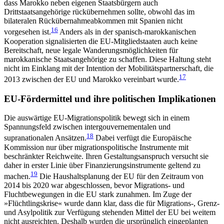
dass Marokko neben eigenen Staatsbürgern auch
Drittstaatsangehörige rückübernehmen sollte, obwohl das im
bilateralen Rückübernahmeabkommen mit Spanien nicht
16
vorgesehen ist.
Anders als in der spanisch-marokkanischen
Kooperation signalisierten die EU-Mitgliedstaaten auch keine
Bereitschaft, neue legale Wanderungsmöglichkeiten für
marokkanische Staatsangehörige zu schaffen. Diese Haltung steht
nicht im Einklang mit der Intention der Mobilitätspartnerschaft,
die
17
2013 zwischen der EU und Marokko
vereinbart wurde.
EU-Fördermittel und ihre politischen Implikationen
Die auswärtige EU-Migrationspolitik bewegt sich in einem
Spannungsfeld zwischen intergouvernementalen und
18
supranationalen Ansätzen.
Dabei verfügt die Europäische
Kommission nur über migrations­politische Instrumente mit
beschränkter Reichweite. Ihren Gestaltungsanspruch versucht sie
daher in erster Linie über Finanzierungsinstrumente geltend zu
19
machen.
Die Haushaltsplanung der EU für den Zeitraum von
2014 bis 2020 war abgeschlossen, bevor Migrations- und
Fluchtbewegungen in die EU stark zunahmen. Im Zuge der
»Flüchtlingskrise« wurde dann klar, dass die für Migrations-, Grenz-
und Asyl­politik zur Verfügung stehenden Mittel der EU bei weitem
nicht ausreichten. Deshalb wurden die ursprünglich eingeplanten