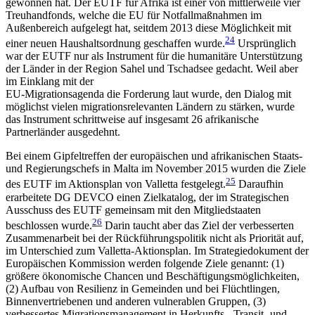
gewonnen hat. Der EUTF für Afrika ist einer von mittlerweile vier
Treuhandfonds, welche die EU für Notfallmaßnahmen im
Außenbereich aufgelegt hat, seitdem 2013 diese Möglichkeit mit
24
einer neuen Haushaltsordnung geschaffen wurde.
Ursprünglich
war der EUTF nur als Instrument für die humanitäre Unterstützung
der Länder in der Region Sahel und Tschadsee gedacht. Weil aber
im Einklang mit der
EU-Migrationsagenda die Forderung laut wurde, den Dialog mit
möglichst vielen migrationsrelevanten Ländern zu stärken, wurde
das Instrument schritt­weise auf insgesamt 26 afrikanische
Partnerländer ausgedehnt.
Bei einem Gipfeltreffen der europäischen und afrikanischen Staats-
und Regierungschefs in Malta im November 2015 wurden die Ziele
25
des EUTF im Aktionsplan von Valletta festgelegt.
Daraufhin
erarbeitete DG DEVCO einen Zielkatalog, der im Strategischen
Ausschuss des EUTF gemeinsam mit den Mitgliedstaaten
26
beschlossen wurde.
Darin taucht aber das Ziel der verbesserten
Zusammenarbeit bei der Rückführungspolitik nicht als Priorität auf,
im Unterschied zum Valletta-Aktionsplan. Im Strategiedokument der
Europäischen Kommission werden fol­gende Ziele genannt: (1)
größere ökonomische Chan­cen und Beschäftigungsmöglichkeiten,
(2) Aufbau von Resilienz in Gemeinden und bei Flüchtlingen,
Binnenvertriebenen und anderen vulnerablen Grup­pen, (3)
verbessertes Migrationsmanagement in Her­kunfts-, Transit- und