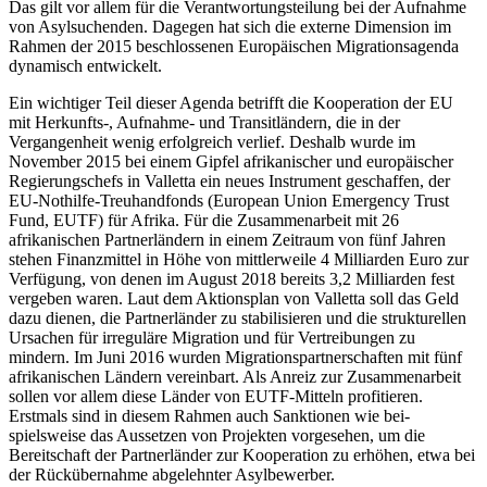
Das gilt vor allem für die Verantwortungsteilung bei der Aufnahme
von Asylsuchenden. Dagegen hat sich die externe Dimension im
Rahmen der 2015 beschlossenen Europäischen Migrations­agenda
dynamisch entwickelt.
Ein wichtiger Teil dieser Agenda betrifft die Kooperation der EU
mit Herkunfts-, Aufnahme- und Transit­ländern, die in der
Vergangenheit wenig erfolgreich verlief. Deshalb wurde im
November 2015 bei einem Gipfel afrikanischer und europäischer
Regierungschefs in Valletta ein neues Instrument geschaffen, der
EU-Nothilfe-Treuhandfonds (European Union Emer­gency Trust
Fund, EUTF) für Afrika. Für die Zusammenarbeit mit 26
afrikanischen Partnerländern in einem Zeitraum von fünf Jahren
stehen Finanzmittel in Höhe von mittlerweile 4 Milliarden Euro zur
Ver­fügung, von denen im August 2018 bereits 3,2 Milli­arden fest
vergeben waren. Laut dem Aktionsplan von Valletta soll das Geld
dazu dienen, die Partnerländer zu stabilisieren und die
strukturellen
Ursachen
für irreguläre Migration und für Vertreibungen zu
mindern. Im Juni 2016 wurden Migrationspartnerschaften mit fünf
afrikanischen Ländern vereinbart. Als Anreiz zur Zusammenarbeit
sollen vor allem diese Länder von EUTF-Mitteln profitieren.
Erstmals sind in diesem Rahmen auch Sanktionen wie bei­
spielsweise das Aussetzen von Projekten vorgesehen, um die
Bereitschaft der Partnerländer zur Koopera­tion zu erhöhen, etwa bei
der Rückübernahme abge­lehnter Asylbewerber.