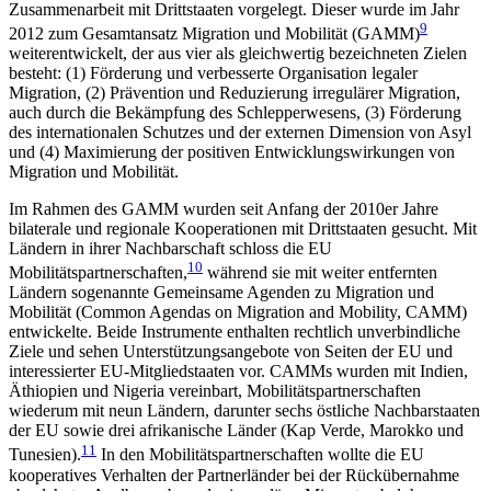
Zusammenarbeit mit Drittstaaten vorgelegt. Dieser wurde im Jahr
9
2012 zum Gesamtansatz Migration und Mobilität (GAMM)
weiterentwickelt, der aus vier als gleichwertig bezeich­neten
Zielen
besteht: (1) Förderung und verbesserte Organisation legaler
Migration, (2) Prävention und Reduzierung irregulärer Migration,
auch durch die Bekämpfung des Schlepperwesens, (3) Förderung
des internationalen Schutzes und der externen Dimen­sion von Asyl
und (4) Maximierung der positiven Ent­wicklungswirkungen von
Migration und Mobilität.
Im Rahmen des GAMM wurden seit Anfang der 2010er Jahre
bilaterale und regionale Kooperationen mit Drittstaaten gesucht. Mit
Ländern in ihrer Nach­barschaft schloss die EU
10
Mobilitätspartnerschaften,
während sie mit weiter entfernten
Ländern sogenannte Gemeinsame Agenden zu Migration und
Mobilität
(Common Agendas on Migration and Mobility, CAMM)
entwickelte. Beide Instrumente enthalten rechtlich unverbindliche
Ziele und sehen Unterstützungsangebote von Seiten der EU und
interessierter EU-Mitglied­staaten vor. CAMMs wurden mit Indien,
Äthiopien und Nigeria vereinbart, Mobilitätspartnerschaften
wiederum mit neun Ländern, darunter sechs östliche Nachbarstaaten
der EU sowie drei afrikanische Länder (Kap Verde, Marokko und
11
Tunesien).
In den Mobili­tätspartnerschaften wollte die EU
kooperatives Ver­halten der Partnerländer bei der Rückübernahme