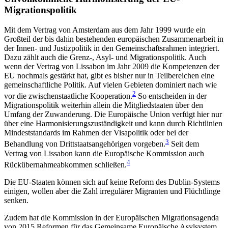
Migrationspolitik
Mit dem Vertrag von Amsterdam aus dem Jahr 1999 wurde ein
Großteil der bis dahin bestehenden euro­päischen Zusammenarbeit in
der Innen- und Justiz­politik in den Gemeinschaftsrahmen integriert.
Dazu zählt auch die Grenz-, Asyl- und Migrationspolitik. Auch
wenn der Vertrag von Lissabon im Jahr 2009 die Kompetenzen der
EU nochmals gestärkt hat, gibt es bisher nur in Teilbereichen eine
gemeinschaftliche Politik. Auf vielen Gebieten dominiert nach wie
2
vor die zwischenstaatliche Kooperation.
So entscheiden in der
Migrationspolitik weiterhin allein die Mitglied­staaten
über den
Umfang der Zuwanderung. Die Euro­päische
Union verfügt hier nur
über eine Harmoni­sierungszuständigkeit und kann durch Richtlinien
Mindeststandards im Rahmen der Visapolitik oder bei der
3
Behandlung von Drittstaatsangehörigen vor­geben.
Seit dem
Vertrag von Lissabon kann die Euro­päische
Kommission auch
4
Rückübernahmeabkommen
schließen.
Die EU-Staaten können sich auf keine Reform des Dublin-Systems
einigen, wollen aber die Zahl irregulärer Migranten und Flüchtlinge
senken.
Zudem hat die Kommission in der Europäischen
Migrationsagenda
von 2015 Reformen für das Gemein­same
Europäische Asylsystem