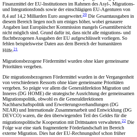
Finanzmittel der EU-Insti­tutionen im Rahmen des Asyl-, Migrations-
und Integrationsfonds sowie der einschlägigen EU-Agen­turen von
20
8,4 auf 14,2 Milliarden Euro ausgeweitet.
Die Gesamtausgaben in
diesem Bereich liegen noch um einiges höher, wobei genauere
Angaben laut Europäischer Kommission mangels Gesamtübersicht
nicht möglich sind. Grund dafür ist, dass nicht alle migrations- und
fluchtbezogenen Ausgaben der EU aufgeschlüsselt vorliegen. So
fehlen beispielsweise Daten aus dem Bereich der humanitären
21
Hilfe.
Migrationsbezogene Fördermittel wurden ohne klare gemeinsame
Prioritäten vergeben.
Die migrationsbezogenen Fördermittel wurden in der Vergangenheit
von verschiedenen Ressorts ohne klare gemeinsame Prioritäten
vergeben. So prägte vor allem die Generaldirektion Migration und
Inneres (DG HOME) die strategische Ausrichtung der gemeinsamen
Migrationspolitik, obwohl es die General­direktionen
Nachbarschaftspolitik und Erweiterungs­verhandlungen (DG
NEAR) und Internationale Zusam­menarbeit und Entwicklung (DG
DEVCO) waren, die den überwiegenden Teil des Geldes für die
22
migrationspolitische Kooperation mit Drittstaaten verwalteten.
Die
Folge war eine stark fragmentierte Förder­landschaft im Bereich
externe Migration. Dies hat der EU-Rechnungshof schon früher