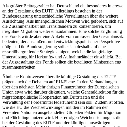
Als größter Beitragszahler hat Deutschland ein besonderes Interesse
an der Gestaltung des EUTF. Allerdings bestehen in der
Bundesregierung unterschied­liche Vorstellungen über die weitere
Ausrichtung. Aus innenpolitischen Motiven wird gefordert, sich auf
die Zusammenarbeit mit Transitländern zu konzentrieren, um
irreguläre Migration weiter ein­zudämmen. Eine solche Engführung
des Fonds würde aber eine Abkehr vom umfassenden Gesamtansatz
bedeuten, der aus außen- und entwicklungspolitischer Perspektive
nötig ist. Die Bundesregierung sollte sich deshalb auf eine
ressortübergreifende Strategie einigen, welche die langfristige
Unterstützung für Herkunfts- und Aufnahmeländer einschließt. Bei
der Ausgestaltung des Fonds sollten die beteiligten Ministerien eng
zusammenarbeiten.
Ähnliche Kontroversen über die künftige Gestaltung des EUTF
prägen auch die Debatten auf EU-Ebene. In den Verhandlungen
über den nächsten Mehrjährigen Finanzrahmen der Europäischen
Union etwa wird darüber diskutiert, welche General­direktion für die
migrationspolitische Kooperation mit Drittstaaten und die
Verwaltung der Fördermittel federführend sein soll. Zudem ist offen,
wie die EU die Wechselwirkungen mit den im Rahmen der
Vereinten Natio­nen ausgehandelten Globalen Pakten für Migration
und Flüchtlinge nutzen wird. Hier erfolgen Weichenstellungen, die
bei der Gestaltung des EUTF und der künftigen auswärtigen