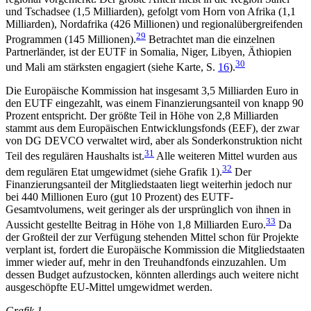
und Tschadsee (1,5 Milliar­den), gefolgt vom Horn von Afrika (1,1
Milliarden), Nordafrika (426 Millionen) und regionalübergreifenden
29
Programmen (145 Millionen).
Betrachtet man die einzelnen
Partnerländer, ist der EUTF in Somalia, Niger, Libyen, Äthiopien
30
und Mali am stärksten enga­giert (siehe Karte, S.
16
).
Die Europäische Kommission hat insgesamt 3,5 Milliarden Euro in
den EUTF eingezahlt, was einem Finanzierungsanteil von knapp 90
Prozent entspricht. Der größte Teil in Höhe von 2,8 Milliarden
stammt aus dem Europäischen Entwicklungsfonds (EEF), der zwar
von DG DEVCO verwaltet wird, aber als Sonder­konstruktion nicht
31
Teil des regulären Haushalts ist.
Alle weiteren Mittel wurden aus
32
dem regulären Etat umgewidmet (siehe Grafik 1).
Der
Finanzierungs­anteil der Mitgliedstaaten liegt weiterhin jedoch nur
bei 440 Millionen Euro (gut 10 Prozent) des EUTF-
Gesamtvolumens, weit geringer als der ursprünglich von ihnen in
33
Aussicht gestellte Beitrag in Höhe von 1,8 Milliarden Euro.
Da
der Großteil der zur Verfügung stehenden Mittel schon für Projekte
ver­plant ist, fordert die Europäische Kommission die Mitgliedstaaten
immer wieder auf, mehr in den Treu­handfonds einzuzahlen. Um
dessen Budget aufzu­stocken, könnten allerdings auch weitere nicht
aus­geschöpfte EU-Mittel umgewidmet werden.
Grafik 1