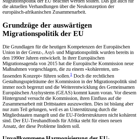
Migrationspolitik der EU beachtet werden sollten. Das gilt auch für
die aktuellen Ver­handlungen über die Neu­konzeption der
europäisch-afrikanischen Zusammenarbeit.
Grundzüge der auswärtigen
Migrationspolitik der EU
Die Grundlagen für die heutigen Kompetenzen der Europäischen
Union in der Grenz-, Asyl- und Migra­tionspolitik wurden bereits in
den 1990er Jahren ent­wickelt. In ihrer Europäischen
Migrationsagenda von 2015 hat die Europäische Kommission neue
Maßnah­men vorgeschlagen, die zu einem »kohärenten, um­
1
fassenden Konzept« führen sollen.
Doch die recht­lichen
Gestaltungsspielräume der Kommission in der Migrationspolitik sind
immer noch begrenzt und die Weiterentwicklung des Gemeinsamen
Europäischen Asylsystems (GEAS) kommt kaum voran. Vor diesem
Hintergrund versucht die Kommission, ihren Einfluss
auf die
Zusammenarbeit mit Drittstaaten auszuweiten
. Dies ist bislang aber
nur zum Teil gelungen, weil es an Unterstützung durch die
Mitgliedstaaten mangelt und die EU-Förderstrukturen nicht kohärent
sind. Der EU-Treuhandfonds für Afrika steht für einen neuen
Ansatz, der diese Probleme lindern soll.
Unvollkommene Harmonisierung der EU-