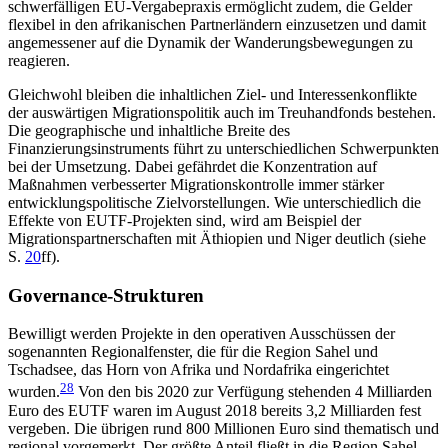
schwerfälligen EU-Vergabepraxis ermöglicht zudem,
die Gelder
flexibel in den afrikanischen Partnerländern
einzusetzen und damit
angemessener auf die Dyna­mik der Wanderungsbewegungen zu
reagieren.
Gleichwohl bleiben die inhaltlichen Ziel- und Interessenkonflikte
der auswärtigen Migrationspolitik auch im Treuhandfonds bestehen.
Die geographische und inhaltliche Breite des
Finanzierungsinstruments führt zu unterschiedlichen Schwerpunkten
bei der Umsetzung. Dabei gefährdet die Konzentration auf
Maßnahmen verbesserter Migrationskontrolle immer stärker
entwicklungspolitische Zielvorstellungen. Wie unterschiedlich die
Effekte von EUTF-Projekten sind, wird am Beispiel der
Migrationspartnerschaften mit Äthiopien und Niger deutlich (siehe
S.
20
ff).
Governance-Strukturen
Bewilligt werden Projekte in den operativen Ausschüssen der
sogenannten Regionalfenster, die für die Region Sahel und
Tschadsee, das Horn von Afrika und Nordafrika eingerichtet
28
wurden.
Von den bis 2020 zur Verfügung stehenden 4 Milliarden
Euro des EUTF waren im August 2018 bereits 3,2 Milliarden fest
ver­geben. Die übrigen rund 800 Millionen Euro sind the­matisch und
regional vorgemerkt. Der größte Anteil fließt in die Region Sahel