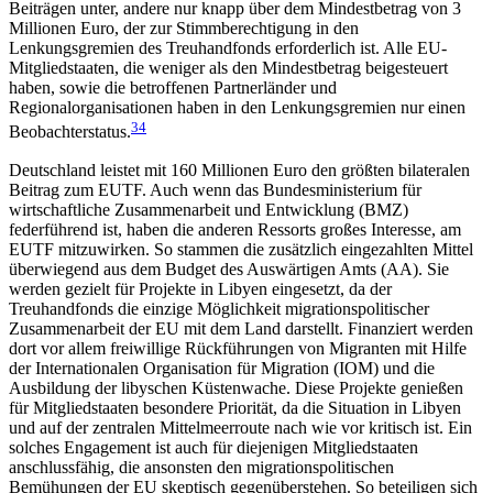
Beiträgen unter, andere nur knapp über dem Mindestbetrag
von 3
Millionen Euro, der zur Stimmberechtigung in den
Lenkungsgremien des Treuhandfonds erforderlich ist. Alle EU-
Mitgliedstaaten, die weniger als den Mindestbetrag beigesteuert
haben, sowie die betroffenen Partnerländer und
Regionalorganisationen haben in den Lenkungsgremien nur einen
34
Beob­achterstatus.
Deutschland leistet mit 160 Millionen Euro den größten bilateralen
Beitrag zum EUTF. Auch wenn das Bundesministerium für
wirtschaftliche Zusammenarbeit und Entwicklung (BMZ)
federführend ist, haben die anderen Ressorts großes Interesse, am
EUTF mitzuwirken. So stammen die zusätzlich eingezahlten Mittel
überwiegend aus dem Budget des Auswärtigen Amts (AA). Sie
werden gezielt für Projekte in Libyen eingesetzt, da der
Treuhandfonds die einzige Möglichkeit migrationspolitischer
Zusammenarbeit der EU mit dem Land darstellt. Finanziert werden
dort vor allem freiwillige Rückführungen von Migranten mit Hilfe
der Internationalen Organisation für Migra­tion (IOM) und die
Ausbildung der libyschen Küsten­wache. Diese Projekte genießen
für Mitgliedstaaten besondere Priorität, da die Situation in Libyen
und auf der zentralen Mittelmeerroute nach wie vor kritisch ist. Ein
solches Engagement ist auch für die­jenigen Mitgliedstaaten
anschlussfähig, die ansonsten den migrationspolitischen
Bemühungen der EU skep­tisch gegenüberstehen. So beteiligen sich