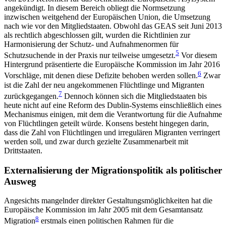
angekündigt. In diesem Bereich obliegt die Normsetzung
inzwischen weit­gehend der Europäischen Union, die Umsetzung
nach wie vor den Mitgliedstaaten. Obwohl das GEAS seit Juni 2013
als rechtlich abgeschlossen gilt, wurden die Richtlinien zur
Harmonisierung der Schutz- und Aufnahmenormen für
5
Schutzsuchende in der Praxis nur teilweise umgesetzt.
Vor diesem
Hintergrund präsentierte die Europäische Kommission im Jahr 2016
6
Vorschläge, mit denen diese Defizite behoben werden sollen.
Zwar
ist die Zahl der neu angekommenen Flüchtlinge und Migranten
7
zurückgegangen.
Dennoch können sich die Mitgliedstaaten bis
heute nicht auf eine Reform des Dublin-Systems einschließlich eines
Mechanismus einigen, mit dem die Verant­wortung für die Aufnahme
von Flüchtlingen geteilt würde. Konsens besteht hingegen darin,
dass die Zahl von Flüchtlingen und irregulären Migranten verrin­gert
werden soll, und zwar durch gezielte Zusammen­arbeit mit
Drittstaaten.
Externalisierung der Migrationspolitik als politischer
Ausweg
Angesichts mangelnder direkter Gestaltungsmöglichkeiten hat die
Europäische Kommission im Jahr 2005 mit dem Gesamtansatz
8
Migration
erstmals einen politischen Rahmen für die