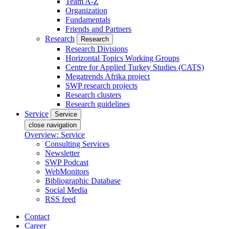
Team A-Z
Organization
Fundamentals
Friends and Partners
Research
Research
Research Divisions
Horizontal Topics Working Groups
Centre for Applied Turkey Studies (CATS)
Megatrends Afrika project
SWP research projects
Research clusters
Research guidelines
Service
Service
close navigation
Overview: Service
Consulting Services
Newsletter
SWP Podcast
WebMonitors
Bibliographic Database
Social Media
RSS feed
Contact
Career