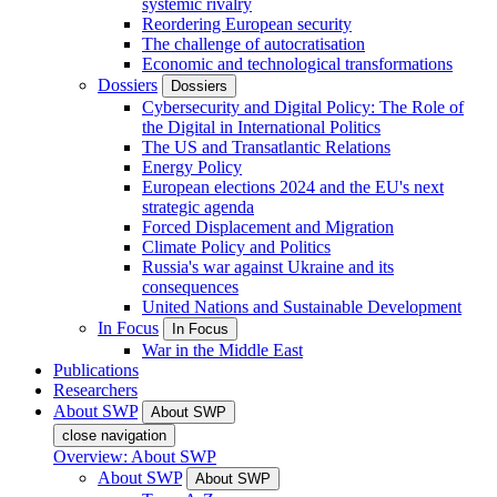
systemic rivalry
Reordering European security
The challenge of autocratisation
Economic and technological transformations
Dossiers
Dossiers
Cybersecurity and Digital Policy: The Role of
the Digital in International Politics
The US and Transatlantic Relations
Energy Policy
European elections 2024 and the EU's next
strategic agenda
Forced Displacement and Migration
Climate Policy and Politics
Russia's war against Ukraine and its
consequences
United Nations and Sustainable Development
In Focus
In Focus
War in the Middle East
Publications
Researchers
About SWP
About SWP
close navigation
Overview: About SWP
About SWP
About SWP