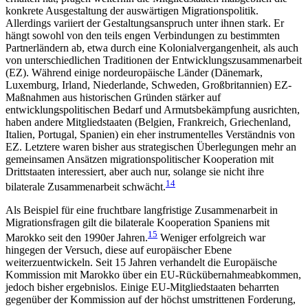
konkrete Ausgestaltung der auswärtigen Migrationspolitik.
Allerdings variiert der Gestaltungsanspruch unter ihnen stark. Er
hängt sowohl von den teils engen Verbindungen zu bestimmten
Partnerländern ab, etwa durch eine Kolonialvergangenheit, als auch
von unterschiedlichen Traditionen der Entwicklungs­zusammenarbeit
(EZ). Während einige nordeuropäische Länder (Dänemark,
Luxemburg, Irland, Niederlande, Schweden, Großbritannien) EZ-
Maßnahmen aus historischen Gründen stärker auf
entwicklungspolitischen Bedarf und Armutsbekämpfung ausrichten,
haben andere Mitgliedstaaten (Belgien, Frankreich, Griechenland,
Italien, Portugal, Spanien) ein eher instrumentelles Verständnis von
EZ. Letztere waren bisher aus strategischen Überlegungen mehr an
gemeinsamen Ansätzen migrationspolitischer Koope­ration mit
Drittstaaten interessiert, aber auch nur, solange sie nicht ihre
14
bilaterale Zusammenarbeit schwächt.
Als Beispiel für eine fruchtbare langfristige Zusammenarbeit in
Migrationsfragen gilt die bilaterale Kooperation Spaniens mit
15
Marokko seit den 1990er Jahren.
Weniger erfolgreich war
hingegen der Versuch, diese auf europäischer Ebene
weiterzuentwickeln. Seit 15 Jahren verhandelt die Europäische
Kommission mit Marokko über ein EU-Rücküber­nahmeabkommen,
jedoch bisher ergebnislos. Einige EU-Mitgliedstaaten beharrten
gegenüber der Kom­mission auf der höchst umstrittenen Forderung,