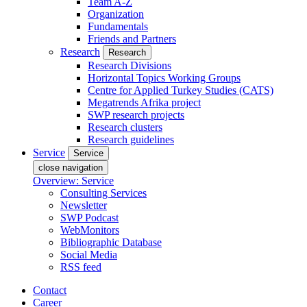
Team A-Z
Organization
Fundamentals
Friends and Partners
Research
Research
Research Divisions
Horizontal Topics Working Groups
Centre for Applied Turkey Studies (CATS)
Megatrends Afrika project
SWP research projects
Research clusters
Research guidelines
Service
Service
close navigation
Overview: Service
Consulting Services
Newsletter
SWP Podcast
WebMonitors
Bibliographic Database
Social Media
RSS feed
Contact
Career