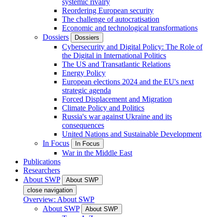
systemic rivalry
Reordering European security
The challenge of autocratisation
Economic and technological transformations
Dossiers
Dossiers
Cybersecurity and Digital Policy: The Role of
the Digital in International Politics
The US and Transatlantic Relations
Energy Policy
European elections 2024 and the EU's next
strategic agenda
Forced Displacement and Migration
Climate Policy and Politics
Russia's war against Ukraine and its
consequences
United Nations and Sustainable Development
In Focus
In Focus
War in the Middle East
Publications
Researchers
About SWP
About SWP
close navigation
Overview: About SWP
About SWP
About SWP