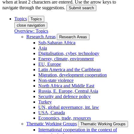
when at least 2 characters are entered. Use the arrow keys to
navigate through the suggestions.
Submit search
Topics
Topics
close navigation
Overview: Topics
Research Areas
Research Areas
Sub-Saharan Africa
Asia
Digitalisation, cyber, technology
Energy, climate, environment
EU, Europe
Latin America and the Caribbean
Migration, development cooperation
Non-state violence
North Africa and Middle East
Russia, E. Europe, Central Asia
Security and defence policy
Turkey
UN, global governance, int. law
USA, Canada
Economics, trade, resources
Thematic Working Groups
Thematic Working Groups
International cooperation in the context of