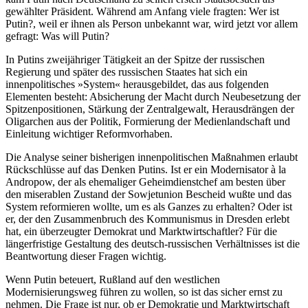
gewählter Präsident. Während am Anfang viele fragten: Wer ist
Putin?, weil er ihnen als Person unbekannt war, wird jetzt vor allem
gefragt: Was will Putin?
In Putins zweijähriger Tätigkeit an der Spitze der russischen
Regierung und später des russischen Staates hat sich ein
innenpolitisches »System« herausgebildet, das aus folgenden
Elementen besteht: Absicherung der Macht durch Neubesetzung der
Spitzenpositionen, Stärkung der Zentralgewalt, Herausdrängen der
Oligarchen aus der Politik, Formierung der Medienlandschaft und
Einleitung wichtiger Reformvorhaben.
Die Analyse seiner bisherigen innenpolitischen Maßnahmen erlaubt
Rückschlüsse auf das Denken Putins. Ist er ein Modernisator à la
Andropow, der als ehemaliger Geheimdienstchef am besten über
den miserablen Zustand der Sowjetunion Bescheid wußte und das
System reformieren wollte, um es als Ganzes zu erhalten? Oder ist
er, der den Zusammenbruch des Kommunismus in Dresden erlebt
hat, ein überzeugter Demokrat und Marktwirtschaftler? Für die
längerfristige Gestaltung des deutsch-russischen Verhältnisses ist die
Beantwortung dieser Fragen wichtig.
Wenn Putin beteuert, Rußland auf den westlichen
Modernisierungsweg führen zu wollen, so ist das sicher ernst zu
nehmen. Die Frage ist nur, ob er Demokratie und Marktwirtschaft