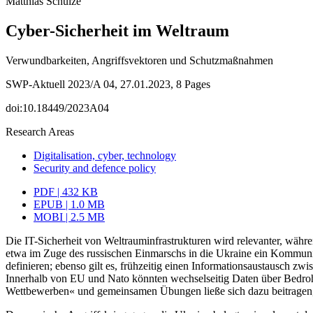
Matthias Schulze
Cyber-Sicherheit im Weltraum
Verwundbarkeiten, Angriffsvektoren und Schutzmaßnahmen
SWP-Aktuell 2023/A 04, 27.01.2023, 8 Pages
doi:10.18449/2023A04
Research Areas
Digitalisation, cyber, technology
Security and defence policy
PDF | 432 KB
EPUB | 1.0 MB
MOBI | 2.5 MB
Die IT-Sicherheit von Weltrauminfrastrukturen wird relevanter, währ
etwa im Zuge des russischen Einmarschs in die Ukraine ein Kommunik
definieren; ebenso gilt es, frühzeitig einen Informationsaustausch zw
Innerhalb von EU und Nato könnten wechselseitig Daten über Bedr
Wettbewerben« und ge­meinsamen Übungen ließe sich dazu beitragen, d