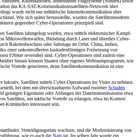
um Satelliten, Raum­stationen, un­bemannte Flugsysteme (Son­den) sowie
eration das KA-SAT-Kommunika­tions­satelliten-Netzwerk über
dings wurde nicht nur militärische Inter­netkom­munikation über
chland. Wie sich später herausstellte, wurden die Satellitenmodems
ukturen gegen­über Cyber-Operationen prinzipiell sind.
 Satelliten lahmgelegt werden, etwa mittels elektronischer Kampf­
 von Mikrowellenwaffen, Blen­dung durch Laser und überdies Cyber-
a durch Raketenbeschuss oder Sabotage im Orbit. China, Indien,
isiko einer unkontrollierten kaskaden­förmigen Freisetzung von
essen Effekte reversibel sind. Cyber-Operationen sind zudem eine
 Darüber hinaus können Staaten ohne eigenes Welt­raumprogramm, wie
ische Vorteile generieren, denn Satellitenkommunikation ist eine
lukrativ, Satelliten mittels Cyber-Operationen ins Visier zu neh­men.
« darstellt, bei dem mit überschaubarem Aufwand enormer
Schaden
ahl geistigen Eigen­tums oder Abfangen der Datentransmissionen etwa
 Satelliten, um taktische Vorteile zu erlangen, etwa im Kontext
r-Kriminellen inter­essant sein.
) stattfindet. Verteidigungsetats wachsen, und die Modernisierung von
egführung, wie es auch die
Nato
tat. Im selben Jahr wurde ein