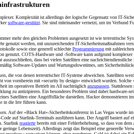
minfrastrukturen
mplexer. Komplexität ist allerdings der logische Gegensatz von IT-Sich
rker
soft­ware-gestützt
. Sie sind miteinander ver­netzt, um im Verbund F
 immer mehr den gleichen Problemen ausgesetzt ist wie terrestrische Sy
rkehr genutzt werden, mit unzureichenden IT-Sicher­heits­maß­nahmen ver
tokolle so­wie eine generell schlechte
Programmierung
mit zahlreichen
 ge­nutzt. COTS-Hard­ware und -Software kann auf­grund komple­xer Lief
cht aus­zuschließen, dass bei vielen Satelliten eine nachrichtendienstl
gelmäßig Software-Updates und Wartungsdowntimes, um Sicherheitslücke
ken, die von denen terrestrischer IT-Systeme abweichen. Satelliten we
icht von vornherein mit »security by design« entwickelt wurden. Solche
rheit im opera­tiven Betrieb im All nachträglich
anzupassen
. Stattdessen
klung zu antizi­pieren. Ein beson­deres Problem sind dabei hardware-sei
es Satelliten eine Angriffsfläche darstel­len. Hacker demonstrieren 
e in die Irre führen kann.
en. Auf der »Black Hat«-Sicherheitskonferenz in Las Vegas wurde i
de auf Starlink-Terminals ausführen kann. Der An­griff basiert auf ei
n. Starlink
rea­gierte
bereits mit einer Fehlerbehebung, so dass von dem A
geringe Lebens­zeit). Allerdings zeigt das Beispiel eine gene­relle Ver
est practices« vorweisen können, eher zunehmen. Geld ist dabei ein Fak