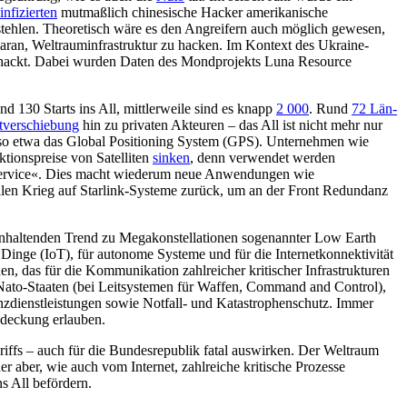
infizierten
mutmaßlich chine­sische Hacker amerikanische
stehlen. Theoretisch wäre es den Angreifern auch möglich gewesen,
 daran, Weltrauminfrastruktur zu hacken. Im Kon­text des Ukraine-
hackt. Dabei wur­den Daten des Mondprojekts Luna Resource
130 Starts ins All, mitt­lerweile sind es knapp
2
000
. Rund
72 Län­
verschiebung
hin zu pri­vaten Akteuren – das All ist nicht mehr nur
 so etwa das Global Posi­tioning System (GPS). Unternehmen wie
tionspreise von Satelliten
sinken
, denn verwendet werden
ervice«. Dies macht wiederum neue An­wendungen wie
len Krieg auf Starlink-Systeme zurück, um an der Front Redundanz
n anhaltenden Trend zu Megakonstellationen sogenannter Low Earth
 Dinge (IoT), für auto­nome Systeme und für die Internetkonnektivität
en, das für die Kommunika­tion zahlreicher kritischer Infrastrukturen
Nato-Staa­ten (bei Leit­sys­temen für Waffen, Command and Con­trol),
nzdienstleistungen sowie Notfall- und Katastrophenschutz. Immer
bdeckung erlauben.
iffs – auch für die Bundesrepublik fatal auswirken. Der Welt­raum
der aber, wie auch vom Internet, zahlreiche kritische Prozesse
ns All befördern.