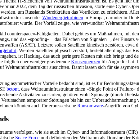
as Thema IT-Sicher­heit von Welt­rauminfrastrukturen ist. Es geht hier 
Februar 2022, dem Tag der russi­schen Invasion, störte eine Cyber-Op
werden, um Russlands Streitkräften das Vorrücken zu erleichtern. Aller
nfrastruktur tausender
Wind­energieturbinen
in Europa, darunter in Deuts
attribuiert wurde. Der Vorfall zeigte, wie ver­wundbar Weltrauminfrastr
l counter­space«-Fähigkeiten. Dabei geht es um Maß­nahmen, mit denen
angs, und das »spoofing« – das Fälschen von Signalen –, der Einsatz
itenwaffen (ASAT). Letztere sollen Satelliten kinetisch zerstö­ren, etw
orgeführt
. Werden Satelliten physisch zerstört, besteht allerdings das R
 umgehen, ist Hacking, das auch geringere Kosten mit sich bringt und d
ie folglich eher weniger gravierende
Konsequenzen
für Angreifer hat.
f Weltrauminfrastruktur ausrich­ten. Damit lassen sich für sie asymmetr
g asym­metrischer Vorteile bedacht sind, ist es für Bedrohungsakteure 
BSI)
betont
, dass Weltrauminfrastruktur einen »Single Point of Failure
rechen­de Aktivitäten zu starten, gehören wohl Spionage (durch Diebst
Ver­ursachen temporärer Störungen bis hin zur Unbrauchbarmachung von
winnen könnten auch für erpresserische
Ransomware
-Angriffe von Cybe
nds
Weltraums ver­fol­gen, wie sie auch im Cyber- und Informa­tionsraum (CIR
tärische
Space Force
und definierten den Weltraum als Domäne der Kri