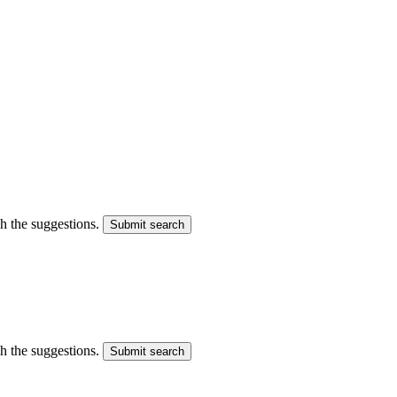
gh the suggestions.
Submit search
gh the suggestions.
Submit search