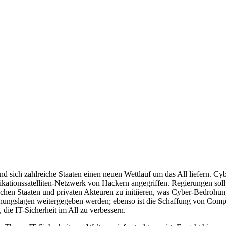
end sich zahl­reiche Staaten einen neuen Wettlauf um das All liefern. 
ationssatelliten-Netzwerk von Hackern angegriffen. Regie­rungen sollt
ischen Staaten und privaten Akteuren zu initiieren, was Cyber-Bedrohung
ohungslagen weitergegeben werden; ebenso ist die Schaffung von Co
ie IT-Sicherheit im All zu verbessern.