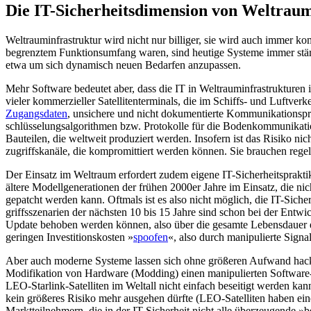
Die IT-Sicherheitsdimension von Weltrau
Weltrauminfrastruktur wird nicht nur billiger, sie wird auch immer ko
begrenztem Funktionsumfang waren, sind heutige Systeme immer stä
etwa um sich dynamisch neuen Bedarfen anzupassen.
Mehr Software be­deutet aber, dass die IT in Weltraum­infrastrukturen
vieler kom­merzieller Satellitenterminals, die im Schiffs- und Luftve
Zu­gangsdaten
, unsichere und nicht doku­mentierte Kommunikationspro
schlüsselungsalgorithmen bzw. Proto­kolle für die Bodenkommunikation
Bauteilen, die weltweit produziert werden. Insofern ist das Risiko ni
zugriffskanäle, die kompromittiert werden können. Sie brauchen re
Der Einsatz im Weltraum erfordert zu­dem eigene IT-Sicherheitsprakti
ältere Modellgenerationen der frühen 2000er Jahre im Einsatz, die n
gepatcht werden kann. Oftmals ist es also nicht mög­lich, die IT-Siche
griffsszenarien der nächsten 10 bis 15 Jahre sind schon bei der Entwic
Update behoben werden können, also über die gesamte Lebensdauer ein
geringen Investitionskosten »
spoofen
«, also durch manipulierte Signal
Aber auch moderne Systeme lassen sich ohne größeren Aufwand hack
Modifikation von Hardware (Modding) einen manipulierten Software-Co
LEO-Starlink-Satelliten im Weltall nicht ein­fach beseitigt werden kan
kein größeres Risiko mehr ausgehen dürfte (LEO-Satelliten haben eine 
Marktteilnehmern, die in der IT-Sicherheit nicht alle überzeugende »b