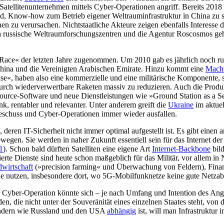
Satellitenunterneh­men mittels Cyber-Operationen angriff. Bereits 2018
end, Know-how zum Betrieb eigener Weltrauminfrastruktur in China zu 
onen zu verursachen. Nichtstaatliche Akteure zeigen ebenfalls Interesse
n russische Weltraumforschungszentren und die Agentur Roscosmos ge
ce« der letzten Jahre zugenommen. Um 2010 gab es jährlich noch rund 
China und die Vereinigten Arabischen Emirate. Hinzu kommt eine
Macht
 use«, haben also eine kommerzielle und eine militärische Komponente,
rch wiederverwertbare Raketen massiv zu reduzieren. Auch die Produk
ce-Software und neue Dienstleistungen wie »Ground Station as a S
nk, rentabler und relevanter. Unter anderem greift die
Ukraine
im aktuel
 Beschuss und Cyber-Operationen immer wieder ausfallen.
deren IT-Sicherheit nicht immer optimal aufgestellt ist. Es gibt eine
wegen. Sie werden in naher Zukunft essentiell sein für das Internet der
1
). Schon bald dürften Satelliten eine eigene Art
Internet-Backbone
bild
rte Dienste sind heute schon maßgeblich für das Mili­tär, vor allem in 
wirtschaft
(»preci­sion farming« und Überwachung von Fel­dern), Fina
e nutzen, insbe­sondere dort, wo 5G-Mobil­funknetze keine gute Netza
er Cyber-Operation könnte sich – je nach Umfang und Intention des Angr
n, die nicht unter der Souveränität eines ein­zelnen Staates steht, von 
ändern wie Russ­land und den USA
abhängig
ist, will man Infrastruktur i