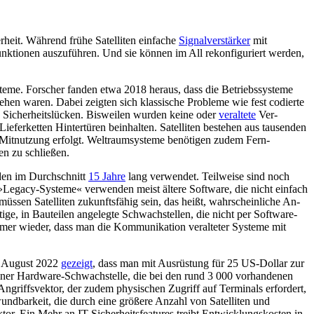
erheit. Während frühe Satelliten einfache
Signalverstärker
mit
unktionen auszu­führen. Und sie können im All rekonfiguriert werden,
steme. Forscher fanden etwa 2018 her­aus, dass die Betriebssysteme
sehen waren. Dabei zeigten sich klassische Probleme wie fest codierte
 Sicherheitslücken. Biswei­len wurden keine oder
veraltete
Ver­
erketten Hinter­türen beinhalten. Satelliten bestehen aus tausen­den
iche Mitnutzung erfolgt. Weltraumsysteme benötigen zudem Fern­
n zu schließen.
rden im Durchschnitt
15 Jahre
lang verwendet. Teilweise sind noch
 »Legacy-Systeme« verwenden meist ältere Software, die nicht einfach
 müssen Satelliten zukunfts­fähig sein, das heißt, wahrscheinliche An­
tige, in Bauteilen angelegte Schwachstellen, die nicht per Software-
immer wieder, dass man die Kommunikation veralteter Systeme mit
m August 2022
gezeigt
, dass man mit Ausrüstung für 25 US-Dollar zur
ner Hardware-Schwach­stelle, die bei den rund 3
000 vorhandenen
ngriffsvektor, der zudem physischen Zugriff auf Terminals erfordert,
wundbarkeit, die durch eine grö­ßere Anzahl von Satelliten und
tor. Ein Mehr an IT-Sicherheitsfeatures treibt Entwicklungskosten in