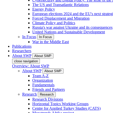
Cybersecurity and Digital Policy: The Role of the Di
The US and Transatlantic Relations
Energy Policy
European elections 2024 and the EU's next strateg
Forced Displacement and Migration
Climate Policy and Politics
Russia's war against Ukraine and its consequences
United Nations and Sustainable Development
In Focus
In Focus
War in the Middle East
Publications
Researchers
About SWP
About SWP
close navigation
Overview: About SWP
About SWP
About SWP
Team A-Z
Organization
Fundamentals
Friends and Partners
Research
Research
Research Divisions
Horizontal Topics Working Groups
Centre for Applied Turkey Studies (CATS)
Megatrends Afrika project