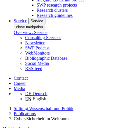
SWP research projects
Research clusters
Research guidelines
Service
Service
close navigation
Overview: Service
Consulting Services
Newsletter
SWP Podcast
WebMonitors
Bibliographic Database
Social Media
RSS feed
Contact
Career
Media
DE
Deutsch
EN
English
Stiftung Wissenschaft und Politik
Publications
Cyber-Sicherheit im Weltraum