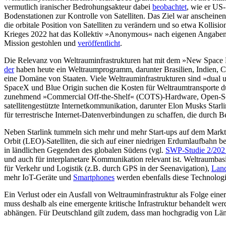
vermut­lich iranischer Bedrohungsakteur dabei
beobachtet
, wie er US-
Bodenstationen zur Kontrolle von Satelliten. Das Ziel war anschein
die orbitale Position von Satelliten zu verändern und so etwa Kollisi
Krieges 2022 hat das Kol­lektiv »Anonymous« nach eigenen Anga­be
Mission gestohlen und
veröffentlicht
.
Die Relevanz von Weltrauminfrastruk­turen hat mit dem »New Space Ra
der
haben heute ein Weltraumprogramm, darunter Brasilien, Indien, 
eine Domäne von Staaten. Viele Welt­rauminfrastrukturen sind »dual
SpaceX und Blue Origin suchen die Kosten für Weltraumtransporte du
zunehmend »Commercial Off-the-Shelf« (COTS)-Hardware, Open-Sour
satellitengestützte Inter­netkommunikation, darunter Elon Musks Starli
für terrestrische Inter­net-Datenverbindungen zu schaffen, die durch
Neben Starlink tummeln sich mehr und mehr Start-ups auf dem Markt, 
Orbit (LEO)-Satelliten, die sich auf einer niedrigen Erdumlaufbahn be
in ländlichen Gegenden des globalen Südens (vgl.
SWP-Studie 2/202
und auch für interplanetare Kommunika­tion relevant ist. Weltraumbasie
für Verkehr und Logistik (z.B. durch GPS in der Seenavigation),
Land
mehr IoT-Geräte und
Smartphones
werden ebenfalls diese Technologi
Ein Verlust oder ein Ausfall von Weltrauminfrastruktur als Folge ein
muss deshalb als eine emergente kritische Infrastruktur behandelt werde
abhängen. Für Deutschland gilt zudem, dass man hochgradig von L