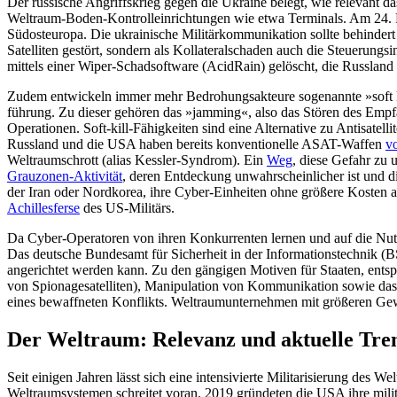
Der russische Angriffskrieg gegen die Ukrai­ne belegt, wie relevant d
Welt­raum-Boden-Kontroll­einrichtun­gen wie etwa Terminals. Am 24. 
Südosteuropa. Die ukrainische Militärkommunikation sollte behindert 
Satelliten gestört, sondern als Kollateralschaden auch die Steuerungsi
mittels einer Wiper-Schadsoftware (AcidRain) gelöscht, die Russ­land 
Zudem entwickeln immer mehr Bedrohungsakteure sogenannte »soft kil
führung. Zu dieser gehören das »jamming«, also das Stören des Empf
Operationen. Soft-kill-Fähigkeiten sind eine Alternative zu Antisatell
Russland und die USA haben bereits konventionelle ASAT-Waffen
v
Weltraumschrott (alias Kessler-Syndrom). Ein
Weg
, diese Ge­fahr zu
Grauzonen-Aktivität
, deren Entdeckung unwahrscheinlicher ist und d
der Iran oder Nord­korea, ihre Cyber-Einheiten ohne größere Kosten au
Achillesferse
des US-Militärs.
Da Cyber-Operatoren von ihren Konkurrenten lernen und auf die Nutzun
Das deutsche Bundesamt für Sicherheit in der Informationstechnik (
angerichtet werden kann. Zu den gängigen Motiven für Staaten, entsp
von Spionagesatelliten), Manipulation von Kommunikation sowie das 
eines bewaffneten Konflikts. Welt­raumunternehmen mit größeren Ge
Der Weltraum: Relevanz und aktuelle Tre
Seit einigen Jahren lässt sich eine intensivierte Militarisierung des 
Weltraumsystemen schreitet voran. 2019 gründeten die USA ihre mili