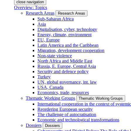
close navigation
Overview: Topics
Research Areas
Research Areas
Sub-Saharan Africa
Asia
Digitalisation, cyber, technology
Energy, climate, environment
EU, Europe
Latin America and the Caribbean
Migration, development cooperation
Non-state violence
North Africa and Middle East
Russia, E. Europe, Central Asia
Security and defence policy
Turkey
UN, global governance, int. law
USA, Canada
Economics, trade, resources
Thematic Working Groups
Thematic Working Groups
International cooperation in the context of systemic
Reordering European security
The challenge of autocratisation
Economic and technological transformations
Dossiers
Dossiers