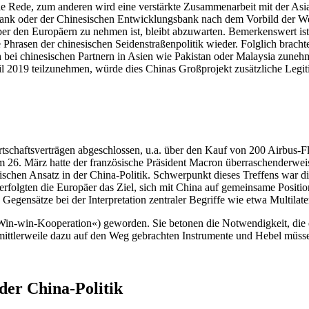
e Rede, zum anderen wird eine verstärkte Zusammenarbeit mit der Asiat
nk oder der Chinesischen Entwicklungsbank nach dem Vorbild der Wel
er den Europäern zu nehmen ist, bleibt abzuwarten. Bemerkenswert ist, 
e Phrasen der chinesischen Seidenstraßenpolitik wieder. Folglich brachte 
h bei chinesischen Partnern in Asien wie Pakistan oder Malaysia zunehm
il 2019 teilzunehmen, würde dies Chinas Großprojekt zusätzliche Legiti
tschaftsverträgen abgeschlossen, u.a. über den Kauf von 200 Airbus-F
am 26. März hatte der französische Präsident Macron überraschenderw
äischen Ansatz in der China-Politik. Schwerpunkt dieses Treffens war 
i verfolgten die Europäer das Ziel, sich mit China auf gemeinsame Pos
 Gegensätze bei der Interpretation zentraler Begriffe wie etwa Multilate
»Win-win-Kooperation«) geworden. Sie betonen die Notwendigkeit, die
e mittlerweile dazu auf den Weg gebrachten Instrumente und Hebel müs
der China-Politik