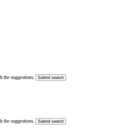
gh the suggestions.
Submit search
gh the suggestions.
Submit search