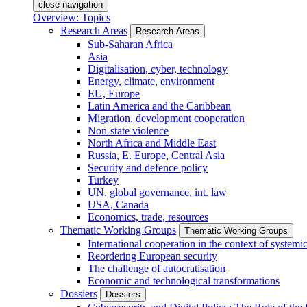
close navigation
Overview: Topics
Research Areas
Research Areas
Sub-Saharan Africa
Asia
Digitalisation, cyber, technology
Energy, climate, environment
EU, Europe
Latin America and the Caribbean
Migration, development cooperation
Non-state violence
North Africa and Middle East
Russia, E. Europe, Central Asia
Security and defence policy
Turkey
UN, global governance, int. law
USA, Canada
Economics, trade, resources
Thematic Working Groups
Thematic Working Groups
International cooperation in the context of systemic
Reordering European security
The challenge of autocratisation
Economic and technological transformations
Dossiers
Dossiers