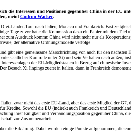
hr sich die Interessen und Positionen gegenüber China in der EU 
ten, meint
Gudrun Wacker
.
Drei-Länder-Tour nach Italien, Monaco und Frankreich. Fast zeitgleich 
einige Tage zuvor hatte die Kommission dazu ein Papier mit dem Titel »
r zum Ausdruck kommt: China wird nicht mehr nur als Kooperationspart
vale, der alternative Ordnungsmodelle verfolge.
 und gibt eine gemeinsame Marschrichtung vor, auch für den nächsten E
arteistaatlicher Kontrolle unter Xi) und sein Verhalten nach außen, in
Interessenlagen der EU-Mitgliedstaaten in Bezug auf chinesische Invest
Der Besuch Xi Jinpings zuerst in Italien, dann in Frankreich demonstrie
talien zwar nicht das erste EU-Land, aber das erste Mitglied der G7, d
ch für Kredite. Sowohl die EU (indirekt auch Frankreich und Deutschlan
ächung ihrer Einigkeit und Verhandlungsposition gegenüber China, die
itschaft zur Zusammenarbeit.
nde aber die Erklärung. Dabei wurden einige Punkte aufgenommen, die e