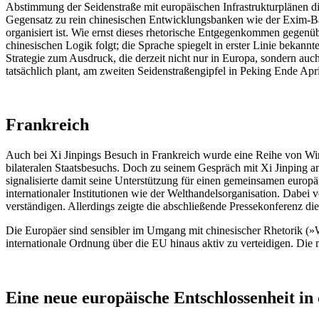
Abstimmung der Seidenstraße mit europäischen Infrastrukturplänen di
Gegensatz zu rein chinesischen Entwicklungsbanken wie der Exim-Ba
organisiert ist. Wie ernst dieses rhetorische Entgegenkommen gegenüb
chinesischen Logik folgt; die Sprache spiegelt in erster Linie bekannt
Strategie zum Ausdruck, die derzeit nicht nur in Europa, sondern auc
tatsächlich plant, am zweiten Seidenstraßengipfel in Peking Ende Apr
Frankreich
Auch bei Xi Jinpings Besuch in Frankreich wurde eine Reihe von Wir
bilateralen Staatsbesuchs. Doch zu seinem Gespräch mit Xi Jinping 
signalisierte damit seine Unterstützung für einen gemeinsamen europ
internationaler Institutionen wie der Welthandelsorganisation. Dabe
verständigen. Allerdings zeigte die abschließende Pressekonferenz die
Die Europäer sind sensibler im Umgang mit chinesischer Rhetorik (
internationale Ordnung über die EU hinaus aktiv zu verteidigen. Di
Eine neue europäische Entschlossenheit in 