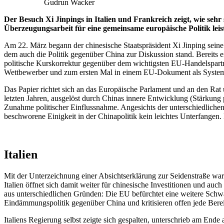
Gudrun Wacker
Der Besuch Xi Jinpings in Italien und Frankreich zeigt, wie se
Überzeugungsarbeit für eine gemeinsame europäische Politik leis
Am 22. März begann der chinesische Staatspräsident Xi Jinping seine 
dem auch die Politik gegenüber China zur Diskussion stand. Bereits 
politische Kurskorrektur gegenüber dem wichtigsten EU-Handelspartne
Wettbewerber und zum ersten Mal in einem EU-Dokument als Systemri
Das Papier richtet sich an das Europäische Parlament und an den Rat
letzten Jahren, ausgelöst durch Chinas innere Entwicklung (Stärkung p
Zunahme politischer Einflussnahme. Angesichts der unterschiedlichen 
beschworene Einigkeit in der Chinapolitik kein leichtes Unterfangen. 
Italien
Mit der Unterzeichnung einer Absichtserklärung zur Seidenstraße war I
Italien öffnet sich damit weiter für chinesische Investitionen und au
aus unterschiedlichen Gründen: Die EU befürchtet eine weitere Schw
Eindämmungspolitik gegenüber China und kritisieren offen jede Bere
Italiens Regierung selbst zeigte sich gespalten, unterschrieb am E