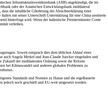
ischen Infrastrukturinvestitionsbank (AIIB) angekündigt, die im
tbank oder der Asiatischen Entwicklungsbank multilateral
dass die inhaltliche Gliederung der Absichtserklärung einer
Italien mit seiner Unterschrift Unterstützung für eine China-zentrierte
end hinterfragt wird. Wenn der italienische Premierminister Conte
mität verleihen.
lugzeugen. Soweit entsprach dies dem üblichen Ablauf eines
eise auch Angela Merkel und Jean-Claude Juncker eingeladen und
die Zukunft der multilateralen Ordnung sowie die Reform
itionen bei Klimawandel und anderen globalen Problemen zu
ralismus.
 eigenen Standards und Normen zu Hause und die regelbasierte
sen jedoch noch geschärft und EU-weit umgesetzt werden.