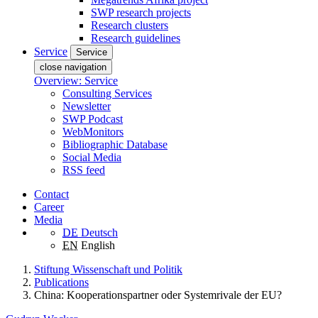
SWP research projects
Research clusters
Research guidelines
Service
Service
close navigation
Overview: Service
Consulting Services
Newsletter
SWP Podcast
WebMonitors
Bibliographic Database
Social Media
RSS feed
Contact
Career
Media
DE
Deutsch
EN
English
Stiftung Wissenschaft und Politik
Publications
China: Kooperationspartner oder Systemrivale der EU?