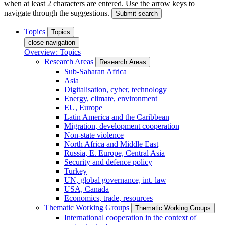
when at least 2 characters are entered. Use the arrow keys to
navigate through the suggestions.
Submit search
Topics
Topics
close navigation
Overview: Topics
Research Areas
Research Areas
Sub-Saharan Africa
Asia
Digitalisation, cyber, technology
Energy, climate, environment
EU, Europe
Latin America and the Caribbean
Migration, development cooperation
Non-state violence
North Africa and Middle East
Russia, E. Europe, Central Asia
Security and defence policy
Turkey
UN, global governance, int. law
USA, Canada
Economics, trade, resources
Thematic Working Groups
Thematic Working Groups
International cooperation in the context of