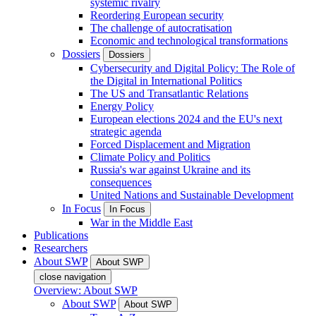
systemic rivalry
Reordering European security
The challenge of autocratisation
Economic and technological transformations
Dossiers
Dossiers
Cybersecurity and Digital Policy: The Role of
the Digital in International Politics
The US and Transatlantic Relations
Energy Policy
European elections 2024 and the EU's next
strategic agenda
Forced Displacement and Migration
Climate Policy and Politics
Russia's war against Ukraine and its
consequences
United Nations and Sustainable Development
In Focus
In Focus
War in the Middle East
Publications
Researchers
About SWP
About SWP
close navigation
Overview: About SWP
About SWP
About SWP