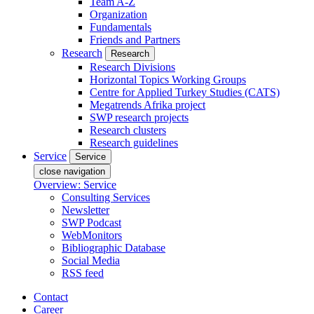
Team A-Z
Organization
Fundamentals
Friends and Partners
Research
Research
Research Divisions
Horizontal Topics Working Groups
Centre for Applied Turkey Studies (CATS)
Megatrends Afrika project
SWP research projects
Research clusters
Research guidelines
Service
Service
close navigation
Overview: Service
Consulting Services
Newsletter
SWP Podcast
WebMonitors
Bibliographic Database
Social Media
RSS feed
Contact
Career