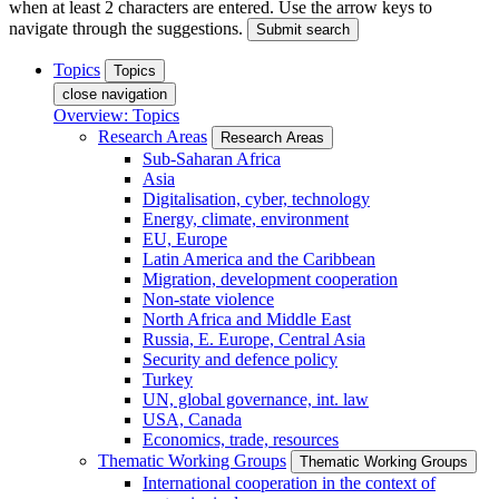
when at least 2 characters are entered. Use the arrow keys to
navigate through the suggestions.
Submit search
Topics
Topics
close navigation
Overview: Topics
Research Areas
Research Areas
Sub-Saharan Africa
Asia
Digitalisation, cyber, technology
Energy, climate, environment
EU, Europe
Latin America and the Caribbean
Migration, development cooperation
Non-state violence
North Africa and Middle East
Russia, E. Europe, Central Asia
Security and defence policy
Turkey
UN, global governance, int. law
USA, Canada
Economics, trade, resources
Thematic Working Groups
Thematic Working Groups
International cooperation in the context of