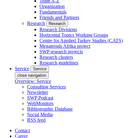
Team A-Z
Organization
Fundamentals
Friends and Partners
Research
Research
Research Divisions
Horizontal Topics Working Groups
Centre for Applied Turkey Studies (CATS)
Megatrends Afrika project
SWP research projects
Research clusters
Research guidelines
Service
Service
close navigation
Overview: Service
Consulting Services
Newsletter
SWP Podcast
WebMonitors
Bibliographic Database
Social Media
RSS feed
Contact
Career