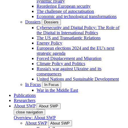
systemic rivalry
Reordering European security
The challenge of autocratisation
Economic and technological transformations
Dossiers
Dossiers
Cybersecurity and Digital Policy: The Role of
the Digital in International Politics
The US and Transatlantic Relations
Energy Policy
European elections 2024 and the EU's next
strategic agenda
Forced Displacement and Migration
Climate Policy and Politics
Russia's war against Ukraine and its
consequences
United Nations and Sustainable Development
In Focus
In Focus
War in the Middle East
Publications
Researchers
About SWP
About SWP
close navigation
Overview: About SWP
About SWP
About SWP