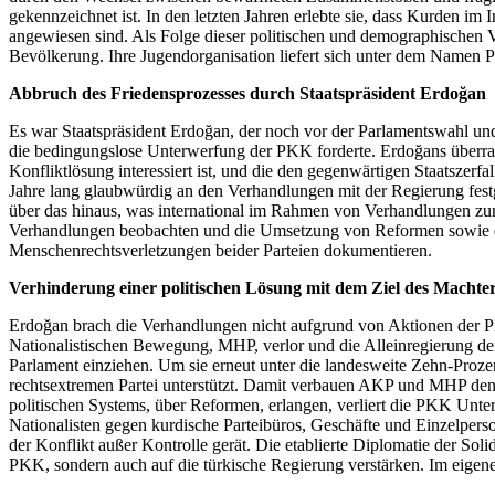
gekennzeichnet ist. In den letzten Jahren erlebte sie, dass Kurden im 
angewiesen sind. Als Folge dieser politischen und demographischen Ve
Bevölkerung. Ihre Jugendorganisation liefert sich unter dem Namen P
Abbruch des Friedensprozesses durch Staatspräsident Erdoğan
Es war Staatspräsident Erdoğan, der noch vor der Parlamentswahl un
die bedingungslose Unterwerfung der PKK forderte. Erdoğans überras
Konfliktlösung interessiert ist, und die den gegenwärtigen Staatsze
Jahre lang glaubwürdig an den Verhandlungen mit der Regierung festge
über das hinaus, was international im Rahmen von Verhandlungen zur 
Verhandlungen beobachten und die Umsetzung von Reformen sowie di
Menschenrechtsverletzungen beider Parteien dokumentieren.
Verhinderung einer politischen Lösung mit dem Ziel des Machter
Erdoğan brach die Verhandlungen nicht aufgrund von Aktionen der P
Nationalistischen Bewegung, MHP, verlor und die Alleinregierung der 
Parlament einziehen. Um sie erneut unter die landesweite Zehn-Proze
rechtsextremen Partei unterstützt. Damit verbauen AKP und MHP den 
politischen Systems, über Reformen, erlangen, verliert die PKK Unte
Nationalisten gegen kurdische Parteibüros, Geschäfte und Einzelpers
der Konflikt außer Kontrolle gerät. Die etablierte Diplomatie der So
PKK, sondern auch auf die türkische Regierung verstärken. Im eigene