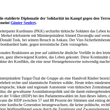
ie etablierte Diplomatie der Solidarität im Kampf gegen den Terror
 meint
Günter Seufert
.
terpartei Kurdistans (PKK) sechzehn türkische Soldaten das Leben koste
a Merkel telefonierte mit Ministerpräsident Ahmed Davutoğlu und versi
, Donald Tusk, bei seinem Besuch in Ankara. Der Vize-Sicherheitsbera
bombardiert hatte, gegen terroristische Ziele vorzugehen.
ationalen Reaktionen an jene auf zahlreiche ähnliche Vorfälle in den le
chen, ganz überwiegend Kurden, das Leben gekostet. Diese Kontinuität
uktur des Konflikts, die eine neue Herangehensweise notwendig mache
sterpräsident Turgut Özal die Gruppe als eine Handvoll Räuber bezei
ehrheit rechte und islamistische Parteien wählte. Heute teilen mindes
rsprache, lokale und regionale Autonomie vom türkischen Zentralstaat 
tur, die gewaltsame Assimilationspolitik und die damit einhergehende
tei der Völker (HDP) bei den Parlamentswahlen im Juni dieses Jahres, 
wann die HDP zwischen 57 und 88 Prozent der Stimmen und entzog der
ine kurdische Generation herangewachsen, die keine politische, rechtli
em Waffenstillstand sowie durch die Zerstörung und Zwangsräumung vo