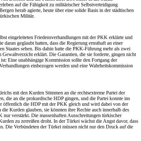
erleben auf die Fähigkeit zu militärischer Selbstverteidigung
gen herab agierte, heute über eine solide Basis in der städtischen
rkischen Militär.
lbst eingeleiteten Friedensverhandlungen mit der PKK erklärte und
daran geglaubt hatten, dass die Regierung ernsthaft an einer
nen Staates sehen. Bis dahin hatte die PKK-Führung mehr als zwei
ewaltverzicht erklärt. Die Garantien, die sie forderte, gingen nicht
 ist: Eine unabhängige Kommission sollte den Fortgang der
ie Verhandlungen einbezogen werden und eine Wahrheitskommission
eichs mit den Kurden Stimmen an die rechtsextreme Partei der
en, die an die prokurdische HDP gingen, und die Partei konnte ins
er öffentlich die HDP mit der PKK gleich und wird dabei von der
die Kurden glauben, sie könnten ihre Rechte auch innerhalb des
K nur verstärkt. Die massenhaften Ausschreitungen türkischer
urden zu zerreißen droht. In der Türkei wächst die Angst davor, dass
ken. Die Verbündeten der Türkei müssen nicht nur den Druck auf die