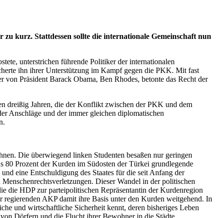
 zu kurz. Stattdessen sollte die internationale Gemeinschaft nun
te, unterstrichen führende Politiker der internationalen
cherte ihn ihrer Unterstützung im Kampf gegen die PKK. Mit fast
ter von Präsident Barack Obama, Ben Rhodes, betonte das Recht der
tzten dreißig Jahren, die der Konflikt zwischen der PKK und dem
 der Anschläge und der immer gleichen diplomatischen
n.
chnen. Die überwiegend linken Studenten besaßen nur geringen
tens 80 Prozent der Kurden im Südosten der Türkei grundlegende
und eine Entschuldigung des Staates für die seit Anfang der
n Menschenrechtsverletzungen. Dieser Wandel in der politischen
die die HDP zur parteipolitischen Repräsentantin der Kurdenregion
 regierenden AKP damit ihre Basis unter den Kurden weitgehend. In
che und wirtschaftliche Sicherheit kennt, deren bisheriges Leben
n Dörfern und die Flucht ihrer Bewohner in die Städte