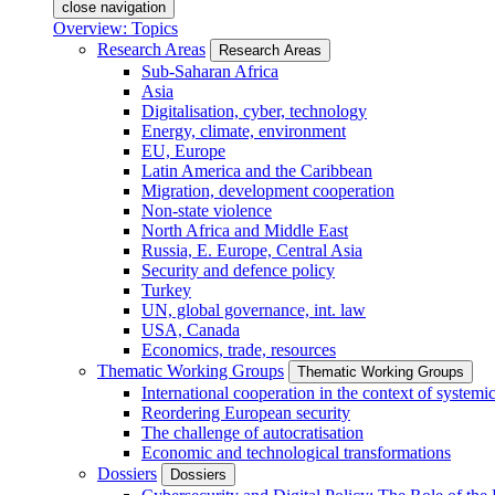
close navigation
Overview: Topics
Research Areas
Research Areas
Sub-Saharan Africa
Asia
Digitalisation, cyber, technology
Energy, climate, environment
EU, Europe
Latin America and the Caribbean
Migration, development cooperation
Non-state violence
North Africa and Middle East
Russia, E. Europe, Central Asia
Security and defence policy
Turkey
UN, global governance, int. law
USA, Canada
Economics, trade, resources
Thematic Working Groups
Thematic Working Groups
International cooperation in the context of systemic
Reordering European security
The challenge of autocratisation
Economic and technological transformations
Dossiers
Dossiers