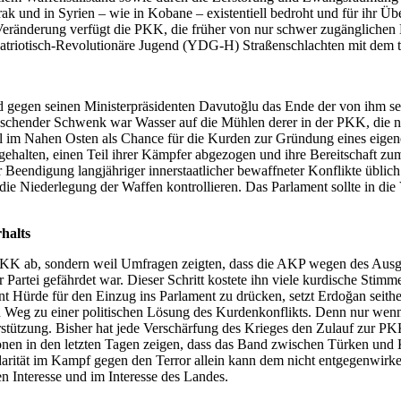
Irak und in Syrien – wie in Kobane – existentiell bedroht und für ihr Üb
ränderung verfügt die PKK, die früher von nur schwer zugänglichen Ber
atriotisch-Revolutionäre Jugend (YDG-H) Straßenschlachten mit dem tü
d gegen seinen Ministerpräsidenten Davutoğlu das Ende der von ihm se
chender Schwenk war Wasser auf die Mühlen derer in der PKK, die nie 
rfall im Nahen Osten als Chance für die Kurden zur Gründung eines eige
halten, einen Teil ihrer Kämpfer abgezogen und ihre Bereitschaft zum G
Beendigung langjähriger innerstaatlicher bewaffneter Konflikte üblich
e Niederlegung der Waffen kontrollieren. Das Parlament sollte in d
halts
KK ab, sondern weil Umfragen zeigten, dass die AKP wegen des Ausgl
Partei gefährdet war. Dieser Schritt kostete ihn viele kurdische Stimm
nt Hürde für den Einzug ins Parlament zu drücken, setzt Erdoğan seith
Weg zu einer politischen Lösung des Kurdenkonflikts. Denn nur wenn 
rstützung. Bisher hat jede Verschärfung des Krieges den Zulauf zur PK
onen in den letzten Tagen zeigen, dass das Band zwischen Türken und K
lidarität im Kampf gegen den Terror allein kann dem nicht entgegenwir
n Interesse und im Interesse des Landes.