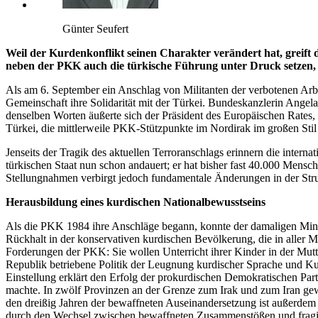
Günter Seufert
Weil der Kurdenkonflikt seinen Charakter verändert hat, greift d
neben der PKK auch die türkische Führung unter Druck setzen,
Als am 6. September ein Anschlag von Militanten der verbotenen Arbei
Gemeinschaft ihre Solidarität mit der Türkei. Bundeskanzlerin Angel
denselben Worten äußerte sich der Präsident des Europäischen Rates
Türkei, die mittlerweile PKK-Stützpunkte im Nordirak im großen Stil 
Jenseits der Tragik des aktuellen Terroranschlags erinnern die intern
türkischen Staat nun schon andauert; er hat bisher fast 40.000 Mens
Stellungnahmen verbirgt jedoch fundamentale Änderungen in der Str
Herausbildung eines kurdischen Nationalbewusstseins
Als die PKK 1984 ihre Anschläge begann, konnte der damaligen Mini
Rückhalt in der konservativen kurdischen Bevölkerung, die in aller M
Forderungen der PKK: Sie wollen Unterricht ihrer Kinder in der Mutte
Republik betriebene Politik der Leugnung kurdischer Sprache und Kul
Einstellung erklärt den Erfolg der prokurdischen Demokratischen Par
machte. In zwölf Provinzen an der Grenze zum Irak und zum Iran ge
den dreißig Jahren der bewaffneten Auseinandersetzung ist außerdem e
durch den Wechsel zwischen bewaffneten Zusammenstößen und fragil