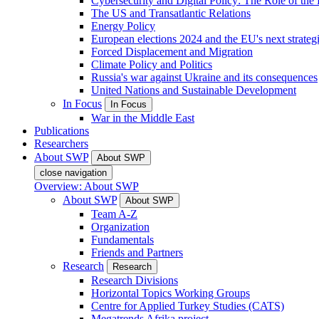
Cybersecurity and Digital Policy: The Role of the Di
The US and Transatlantic Relations
Energy Policy
European elections 2024 and the EU's next strateg
Forced Displacement and Migration
Climate Policy and Politics
Russia's war against Ukraine and its consequences
United Nations and Sustainable Development
In Focus
In Focus
War in the Middle East
Publications
Researchers
About SWP
About SWP
close navigation
Overview: About SWP
About SWP
About SWP
Team A-Z
Organization
Fundamentals
Friends and Partners
Research
Research
Research Divisions
Horizontal Topics Working Groups
Centre for Applied Turkey Studies (CATS)
Megatrends Afrika project