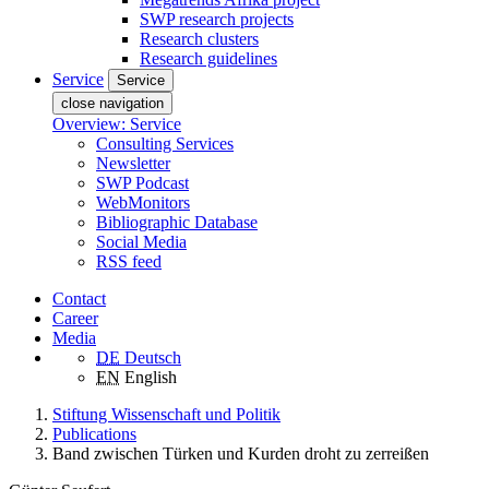
SWP research projects
Research clusters
Research guidelines
Service
Service
close navigation
Overview: Service
Consulting Services
Newsletter
SWP Podcast
WebMonitors
Bibliographic Database
Social Media
RSS feed
Contact
Career
Media
DE
Deutsch
EN
English
Stiftung Wissenschaft und Politik
Publications
Band zwischen Türken und Kurden droht zu zerreißen