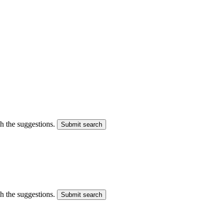
gh the suggestions.
Submit search
gh the suggestions.
Submit search