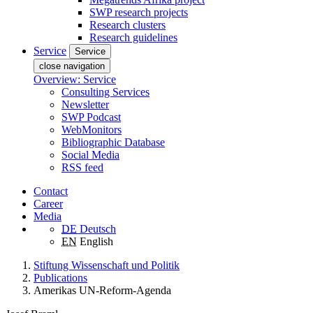
SWP research projects
Research clusters
Research guidelines
Service
Service
close navigation
Overview: Service
Consulting Services
Newsletter
SWP Podcast
WebMonitors
Bibliographic Database
Social Media
RSS feed
Contact
Career
Media
DE
Deutsch
EN
English
Stiftung Wissenschaft und Politik
Publications
Amerikas UN-Reform-Agenda