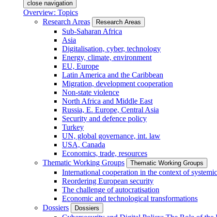
close navigation
Overview: Topics
Research Areas
Research Areas
Sub-Saharan Africa
Asia
Digitalisation, cyber, technology
Energy, climate, environment
EU, Europe
Latin America and the Caribbean
Migration, development cooperation
Non-state violence
North Africa and Middle East
Russia, E. Europe, Central Asia
Security and defence policy
Turkey
UN, global governance, int. law
USA, Canada
Economics, trade, resources
Thematic Working Groups
Thematic Working Groups
International cooperation in the context of systemic
Reordering European security
The challenge of autocratisation
Economic and technological transformations
Dossiers
Dossiers