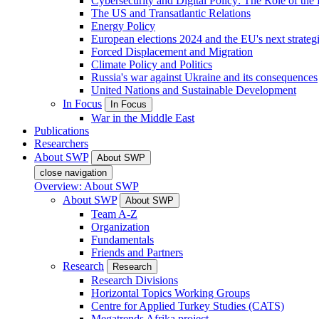
Cybersecurity and Digital Policy: The Role of the Di
The US and Transatlantic Relations
Energy Policy
European elections 2024 and the EU's next strateg
Forced Displacement and Migration
Climate Policy and Politics
Russia's war against Ukraine and its consequences
United Nations and Sustainable Development
In Focus
In Focus
War in the Middle East
Publications
Researchers
About SWP
About SWP
close navigation
Overview: About SWP
About SWP
About SWP
Team A-Z
Organization
Fundamentals
Friends and Partners
Research
Research
Research Divisions
Horizontal Topics Working Groups
Centre for Applied Turkey Studies (CATS)
Megatrends Afrika project