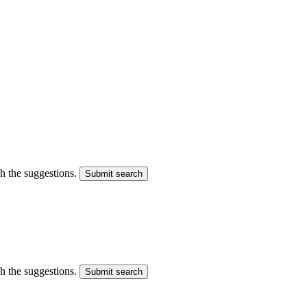
gh the suggestions.
Submit search
gh the suggestions.
Submit search